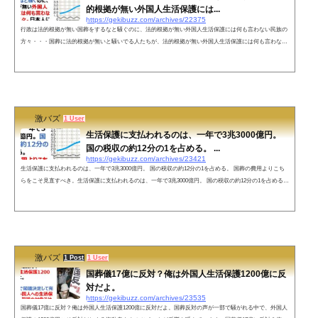
的根拠が無い外国人生活保護には...
https://gekibuzz.com/archives/22375
行政は法的根拠が無い国葬をするなと騒ぐのに、法的根拠が無い外国人生活保護には何も言わない民族の
方々・・・国葬に法的根拠が無いと騒いでる人たちが、法的根拠が無い外国人生活保護には何も言わない
という橋本琴絵さんの投稿が反響を呼んでいます。行政は法的根拠が無い国葬をするなと騒ぐのに、法的
根拠が無い外国人生活保護には何も言わない民族の方々。日本人に関わらないで頂きたい。— 橋本琴絵
(@HashimotoKotoe) August 19, 2022 ●投稿者の方の著書はこちらネットの声ホントですよ。たかが局長の
御達しで始まった外国...
激バズ
1 User
生活保護に支払われるのは、一年で3兆3000億円。
国の税収の約12分の1を占める。 ...
https://gekibuzz.com/archives/23421
生活保護に支払われるのは、一年で3兆3000億円。 国の税収の約12分の1を占める。 国葬の費用よりこち
らをこそ見直すべき。生活保護に支払われるのは、一年で3兆3000億円。 国の税収の約12分の1を占める、
外国人などで不正な需給をしている人などもいて、 国葬の費用よりこちらをこそ見直すべきという意見が
反響を呼んでいます。生活保護に支払われるのは、一年で3兆3000億円。 国の税収の約12分の1を占める。
国葬の費用よりこちらをこそ見直すべき。— Satoshi (@lovefootbala) September 5, 2022 ネットの声すごい
額ですね&#x1f3...
激バズ
1 Post
1 User
国葬儀17億に反対？俺は外国人生活保護1200億に反
対だよ。
https://gekibuzz.com/archives/23535
国葬儀17億に反対？俺は外国人生活保護1200億に反対だよ。国葬反対の声が一部で騒がれる中で、外国人