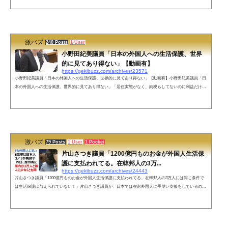
判したことに関する、さらなる小野田議員の反論が話題になっています。#外国人生活保護を止めよう#D
OJ 小野田議員「日本では世界的に見てあり得ないが、外国人への生活保護も起こっている！永住資格を
取りさえすれば永住条件、自活...
激バズ
240 Posts
1 User
小野田紀美議員「日本の外国人への生活保護、世界
的に見てあり得ない」【動画有】
https://gekibuzz.com/archives/23571
小野田紀美議員「日本の外国人への生活保護、世界的に見てあり得ない」【動画有】小野田紀美議員「日
本の外国人への生活保護、世界的に見てあり得ない」「居住実態がなく、納税もしてないのに利益だけ不
正に得ているという報告も」という以前の発言が改めて脚光を浴びています。「日本の外国人への生活保
護、世界的に見てあり得ない‼️」と言い切れる小野田紀美さんに防衛相になってもらいたくないですか⁉️＞
「小泉進次郎防衛相」トレンド入り 高市内閣発足時の人事案報道「正気か」「妥当」SNS賛否 pic.t...
激バズ
79 Posts
1 User
1 Pocket
片山さつき議員「1200億円ものお金が外国人生活保
護に支払われてる。在韓邦人の3万...
https://gekibuzz.com/archives/24443
片山さつき議員「1200億円ものお金が外国人生活保護に支払われてる。在韓邦人の3万人には同じ条件で
は生活保護は与えられていない！」片山さつき議員が、日本では在留外国人に手厚い支援をしているの
に、韓国では在留邦人に日本と同じ条件で生活保護がされていないと国会で発言し大きな反響を呼んでい
ます。#外国人生活保護廃止 #DOJ 片山議員「生活保護費22年度で3,3兆円！この内、仮試算で1,200億円弱
も外国人に払っている！その保護率は日本人の2∼3倍で、2／3が朝鮮半島出身の方！昨日、厚労省に聞い
たら在韓国内の3万人と言われる...