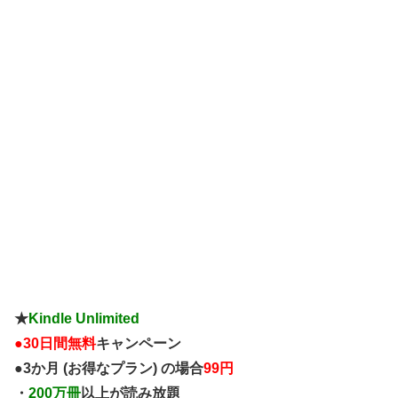
仰っしゃる通り...
★
Kindle Unlimited
●
30日間無料
キャンペーン
●3か月 (お得なプラン) の場合
99円
・
200万冊
以上が読み放題