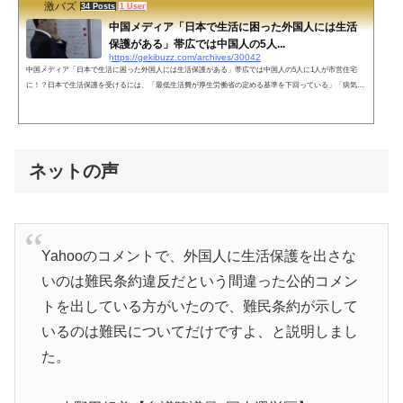
激バズ
34 Posts
1 User
中国メディア「日本で生活に困った外国人には生活
保護がある」帯広では中国人の5人...
https://gekibuzz.com/archives/30042
中国メディア「日本で生活に困った外国人には生活保護がある」帯広では中国人の5人に1人が市営住宅
に！？日本で生活保護を受けるには、「最低生活費が厚生労働省の定める基準を下回っている」「病気や
障害などが原因で働きたくても働けない」「生活費に充てる預貯金や土地などの財産がない」「年金制度
や国の公的融資など他の制度を利用しても生活費が足りない」の条件を満たす必要がある。生活保護制度
は日本国憲法で定められた「健康で文化的な最低限度の生活」を保障するために設けられている。日本国
憲法の対象は「国民」だが、生...
ネットの声
Yahooのコメントで、外国人に生活保護を出さな
いのは難民条約違反だという間違った公的コメン
トを出している方がいたので、難民条約が示して
いるのは難民についてだけですよ、と説明しまし
た。