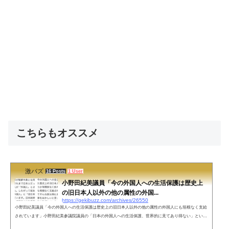
こちらもオススメ
激バズ
16 Posts
1 User
小野田紀美議員「今の外国人への生活保護は歴史上
の旧日本人以外の他の属性の外国...
https://gekibuzz.com/archives/26550
小野田紀美議員「今の外国人への生活保護は歴史上の旧日本人以外の他の属性の外国人にも垣根なく支給
されています」小野田紀美参議院議員の「日本の外国人への生活保護、世界的に見てあり得ない」という
発言に対して、有馬哲夫氏が「日本政府は人道的見地から旧日本人に生活保護を出すことを決めた」と批