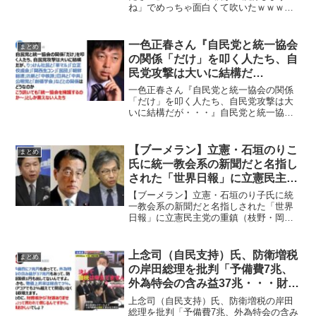
ね」でめっちゃ面白くて吹いたｗｗｗ岸
田総理がTwitterで「自民党と書いてくだ
さい」的なこと言っていてそのコメント
欄が「検討しますね」でめっちゃ面白く
一色正春さん『自民党と統一協会
まとめ
て吹い...
の関係「だけ」を叩く人たち、自
民党攻撃は大いに結構だ
が・・・』
一色正春さん『自民党と統一協会の関係
「だけ」を叩く人たち、自民党攻撃は大
いに結構だが・・・』自民党と統一協会
の関係「だけ」を叩く人たち、自民党攻
撃は大いに結構だが、りっけん社民と
「革マル」「立正佼成会」「関西生コ
【ブーメラン】立憲・石垣のりこ
まとめ
ン」「民団」「朝鮮総連」れ新...
氏に統一教会系の新聞だと名指し
された「世界日報」に立憲民主党
の重鎮（枝野・岡田・安住）も登
【ブーメラン】立憲・石垣のり子氏に統
場していた
一教会系の新聞だと名指しされた「世界
日報」に立憲民主党の重鎮（枝野・岡
田・安住）も登場していた統一教会の機
関紙だと立憲民主党の石垣のり子氏に名
指しされた「世界日報」ですが、実は、
上念司（自民支持）氏、防衛増税
まとめ
立憲民主党の重鎮（枝野・岡...
の岸田総理を批判「予備費7兆、
外為特会の含み益37兆・・・財務
省の「財源ありません」は頭おか
上念司（自民支持）氏、防衛増税の岸田
しい」
総理を批判「予備費7兆、外為特会の含み