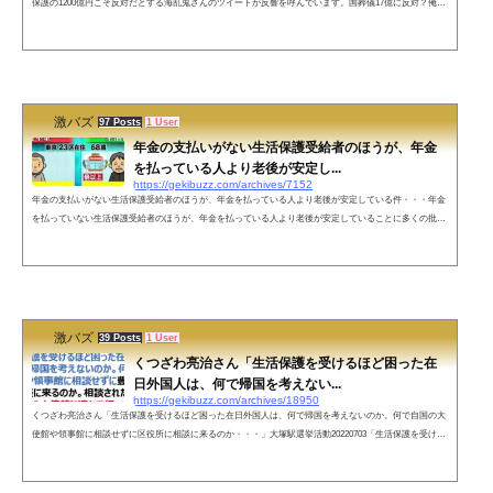
保護の1200億円こそ反対だとする海乱鬼さんのツイートが反響を呼んでいます。国葬儀17億に反対？俺は
外国人生活保護1200億に反対だよ。— 海乱鬼 (@nipponkairagi) September 6, 2022 国葬は内閣で閣議決定し
て完全に合法。外国人への生活保護は、法的に保護の対象ではない事が最高裁で確定。完全勝利。 pic.twit
ter.com/vxmeGjvV1S— 海乱鬼 (@nipponkairagi) September 6, 2022 役所に根回しして外国人に生活保護出
させて...
激バズ
97 Posts
1 User
年金の支払いがない生活保護受給者のほうが、年金
を払っている人より老後が安定し...
https://gekibuzz.com/archives/7152
年金の支払いがない生活保護受給者のほうが、年金を払っている人より老後が安定している件・・・年金
を払っていない生活保護受給者のほうが、年金を払っている人より老後が安定していることに多くの批判
がされています。ネットの声1: 以下、＼(^o^)／がお送りします 07/27 10:02:44.831 ID:FjwLj8oK0そりゃさ、
医者や弁護士とかなれるならそっちの道目指したほうがいいけどさ零細企業で年収300万ぽっちしか未来
が無い俺からすれば、生活保護受けたほうが勝ち組だってことが良く分かったよ俺は何も悔いなんて無い
し、今の生活に満足して...
激バズ
39 Posts
1 User
くつざわ亮治さん「生活保護を受けるほど困った在
日外国人は、何で帰国を考えない...
https://gekibuzz.com/archives/18950
くつざわ亮治さん「生活保護を受けるほど困った在日外国人は、何で帰国を考えないのか。何で自国の大
使館や領事館に相談せずに区役所に相談に来るのか・・・」大塚駅選挙活動20220703「生活保護を受ける
ほど困った在日外国人は、何で帰国を考えないのか。何で自国の大使館や領事館に相談せずに豊島区役所
に相談に来るのか。相談された区役所はその人の大使館に連れて行って置いてくりゃいいんですよ！」 pi
c.twitter.com/spK7Q5Fxj8— くつざわ亮治 日本改革党代表 元豊島区議 (@mk00350) July 3, 2022 ネットの声