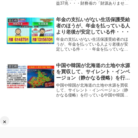
益37兆・・・財務省の「財源ありませ
ん」は頭おかしい」自民党支持でジャー
ナリストで実業家の上念司さんが、岸田
総理の防衛増税について、予備費7兆、外
年金の支払いがない生活保護受給
まとめ
為特会の含み益37兆...
者のほうが、年金を払っている人
より老後が安定している件・・・
年金の支払いがない生活保護受給者のほ
うが、年金を払っている人より老後が安
定している件・・・年金を払っていない
生活保護受給者のほうが、年金を払って
いる人より老後が安定していることに多
くの批判がされています。ネットの声1:
中国や韓国が北海道の土地や水源
まとめ
以下、＼(^o^)／...
を買収して、サイレント・インベ
ージョン（静かなる侵略）を行っ
ている
中国や韓国が北海道の土地や水源を買収
して、サイレント・インベージョン（静
かなる侵略）を行っている中国や韓国が
北海道の土地や水源を買収、更には北海
道への500万人移住を画策するなどサイレ
ント・インベージョン（静かなる侵略）
が行われていることが...
×