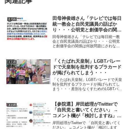
関連記事
田母神俊雄さん「テレビでは毎日
まとめ
統一教会と自民党議員の話ばか
り・・・公明党と創価学会の関係
は何故問題にされないのか」
田母神俊雄さん「テレビでは毎日統一教
会と自民党議員の話ばかり・・・公明党
と創価学会の関係は何故問題にされない
のか」テレビでは毎日統一教会と自民党
議員の話ばかりやっている。それが今日
本の一番の問題なのか。選挙だから利用
「くたばれ天皇制」LGBTパレー
まとめ
できるものは与野党に限ら...
ドで天皇制を批判するプラカード
が掲げられてしまう・・・
「くたばれ天皇制」LGBTパレードで天皇
制を批判するプラカードが掲げられてし
まう・・・差別をなくすためのLGBTパレ
ードで、「くたばれ天皇制」というプラ
カードで天皇制を批判する活動家が現
れ、LGBT界隈と左翼活動家の関係に疑義
【参院選】岸田総理がTwitterで
まとめ
がもたれていま...
「自民党と書いてください」 →
コメント欄が「検討しますね」で
めっちゃ面白くて吹いたｗｗｗ
岸田総理がTwitterで 「自民党と書いてく
ださい」 →コメント欄が「検討します