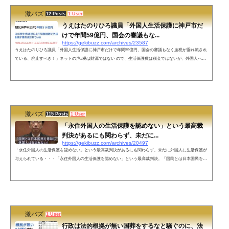
激バズ
12 Posts
1 User
うえはたのりひろ議員「外国人生活保護に神戸市だ
けで年間59億円、国会の審議もな...
https://gekibuzz.com/archives/23587
うえはたのりひろ議員「外国人生活保護に神戸市だけで年間59億円、国会の審議もなく血税が垂れ流され
ている、廃止すべき！」ネットの声#税は財源ではない ので、生活保護費は税金ではないが、外国人への
生活保護、医療費無料、学費免除、生活費補助、渡航費補助、所得税免税あたりは、全部廃止して下さ
い。よろしくお願いします。— rockroc (@rockroc) September 7, 2022 外国人生活保護を止めれば、どれほ
ど日本人の暮らしが良くなることか。— ショーン・クマ（Xióng Kuma）モモモグマ (@KumaForest) Septe
mber 7, 2022 ...
激バズ
115 Posts
1 User
「永住外国人の生活保護を認めない」という最高裁
判決があるにも関わらず、未だに...
https://gekibuzz.com/archives/20497
「永住外国人の生活保護を認めない」という最高裁判決があるにも関わらず、未だに外国人に生活保護が
与えられている・・・「永住外国人の生活保護を認めない」という最高裁判決。「国民とは日本国民を意
味し、外国人は含まれない」「保護を外国人に拡大するような法改正は行われていない」にも関わらず、
未だに外国人に生活保護が与えられている。明らかにおかしい。— 月のうさぎ (@XU3F8wI1Csm5HQ2) J
uly 24, 2022 何時まで続ける一時的対応(呆) pic.twitter.com/bQeo3e3hux— zuckey (@tasuke8892) July 24, 202
2 ネット...
激バズ
1 User
行政は法的根拠が無い国葬をするなと騒ぐのに、法