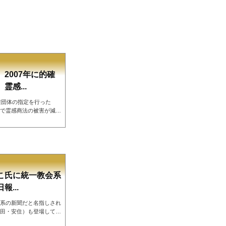
2007年に的確
感...
確団体の指定を行った
で霊感商法の被害が減っ
、2006年の消費者契
作り、2007年安倍総
害が減り、さらに平成3
でトドメを刺したのです
, 2022 こうやって統一教会
とか「党...
こ氏に統一教会系
...
系の新聞だと名指しされ
田・安住）も登場してい
子氏に名指しされた「世