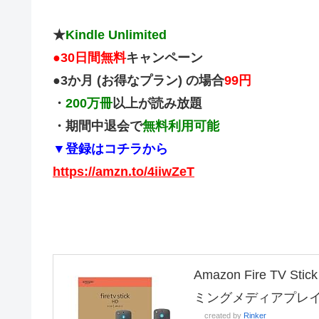
★
Kindle Unlimited
●
30日間無料
キャンペーン
●3か月 (お得なプラン) の場合
99円
・
200万冊
以上が読み放題
・期間中退会で
無料利用可能
▼登録はコチラから
https://amzn.to/4iiwZeT
Amazon Fire TV
ミングメディアプレ
created by
Rinker