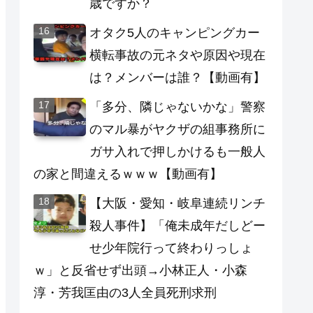
歳ですか？
オタク5人のキャンピングカー
横転事故の元ネタや原因や現在
は？メンバーは誰？【動画有】
「多分、隣じゃないかな」警察
のマル暴がヤクザの組事務所に
ガサ入れで押しかけるも一般人
の家と間違えるｗｗｗ【動画有】
【大阪・愛知・岐阜連続リンチ
殺人事件】「俺未成年だしどー
せ少年院行って終わりっしょ
ｗ」と反省せず出頭→小林正人・小森
淳・芳我匡由の3人全員死刑求刑