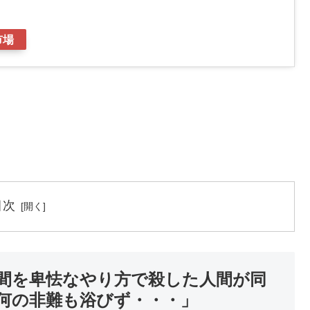
市場
目次
間を卑怯なやり方で殺した人間が同
何の非難も浴びず・・・」