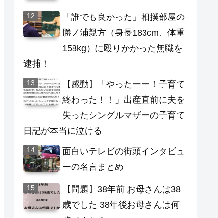
「誰でも良かった」相撲部屋の
勝ノ浦親方（身長183cm、体重
158kg）に殴りかかった無職を
逮捕！
【感動】「やったーー！子育て
終わった！！」出産直前に夫を
失ったシングルマザーの子育て
日記が本当に泣ける
面白いテレビの街頭インタビュ
ーの名言まとめ
【問題】38年前 お母さんは38
歳でした 38年後お母さんは何