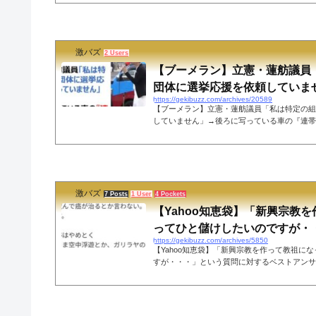
界日報」ですが、実は、立憲民主党の重鎮（枝
タビュー受けていたことがわかりました。なお
も発言の撤回をしないとのことです。世界日報
た。世界日報を「統一教会の機関紙」とする私
激バズ
容です。結論から申し上げますと、このような脅
2 Users
【ブーメラン】立憲・蓮舫議員
団体に選挙応援を依頼していません
https://gekibuzz.com/archives/20589
【ブーメラン】立憲・蓮舫議員「私は特定の組
していません」→後ろに写っている車の『連帯
舫議員が「私は特定の組織団体に選挙応援を依
ートとしたところ、『連帯ユニオン』や『立正
され最速ブーメランが炸裂してしまったようで
に選挙応援を依頼していません。が、それはと
臣経験者の選挙は「必勝」の鉢巻を巻く1000
激バズ
礼会、各種組織団体の集いに参加。数十人の会合
7 Posts
1 User
4 Pockets
【Yahoo知恵袋】「新興宗教
ってひと儲けしたいのですが・・・
https://gekibuzz.com/archives/5850
【Yahoo知恵袋】「新興宗教を作って教祖に
すが・・・」という質問に対するベストアンサ
ヤフー知恵袋の「新興宗教を作って教祖になっ
が・・・」という質問に対するベストアンサー
を呼んでいます。質問回答（ベストアンサー）出典：det
こちらもオススメ