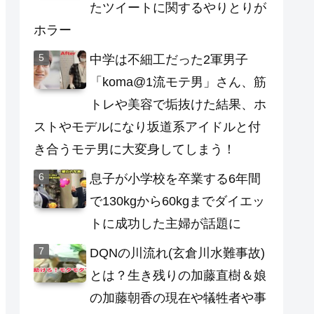
たツイートに関するやりとりが
ホラー
中学は不細工だった2軍男子
「koma@1流モテ男」さん、筋
トレや美容で垢抜けた結果、ホ
ストやモデルになり坂道系アイドルと付
き合うモテ男に大変身してしまう！
息子が小学校を卒業する6年間
で130kgから60kgまでダイエッ
トに成功した主婦が話題に
DQNの川流れ(玄倉川水難事故)
とは？生き残りの加藤直樹＆娘
の加藤朝香の現在や犠牲者や事