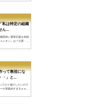
野・岡田・安住）もイン
、石垣のり子氏はそれで
より抗議文が届きまし
の発言の撤回を求める内
しに屈...
「私は特定の組織
...
織団体に選挙応援を依頼
ユニオン』は？立憲・蓮
頼していません」とツイ
佼成会』を引き合いに出
す。私は特定の組織団体
ても不安です。自民の大
人単位の集会、企業の朝
に呼ばれ...
を作って教祖にな
」と...
なってひと儲けしたいので
ーが実践的すぎるｗｗｗ
てひと儲けしたいのです
が、実践的すぎると反響
ail.chiebukuro