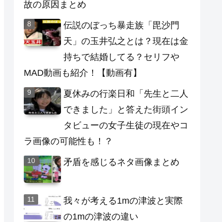
故の原因まとめ
伝説のぼっち暴走族「毘沙門
天」の玉井弘之とは？現在は金
持ちで結婚してる？セリフや
MAD動画も紹介！【動画有】
夏休みの行楽日和「先生と二人
できました」と答えた街頭イン
タビューの女子生徒の現在やコ
ラ画像の可能性も！？
矛盾を感じるネタ画像まとめ
我々が考える1mの津波と実際
の1mの津波の違い