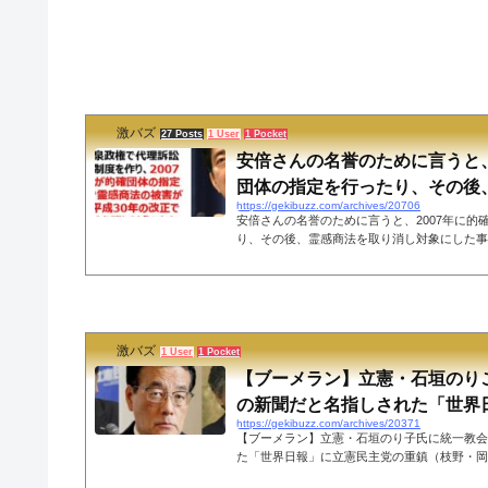
激バズ
27 Posts
1 User
1 Pocket
安倍さんの名誉のために言うと、
団体の指定を行ったり、その後、霊
https://gekibuzz.com/archives/20706
安倍さんの名誉のために言うと、2007年に的
り、その後、霊感商法を取り消し対象にした事
ていた安倍さんの名誉のためにツイートしますと
約法改正で小泉政権で代理訴訟の的確団体制度を
理が的確団体の指定を行った事で霊感商法の被
0年の改正で霊感商法を取り消し対象にした事
よ。— シュンさん42 (@Syanagi42) July 27
激バズ
の資金源を断っていった方に対して「癒着ガー」
1 User
1 Pocket
【ブーメラン】立憲・石垣のり
の新聞だと名指しされた「世界日報
https://gekibuzz.com/archives/20371
【ブーメラン】立憲・石垣のり子氏に統一教会
た「世界日報」に立憲民主党の重鎮（枝野・岡
た統一教会の機関紙だと立憲民主党の石垣のり