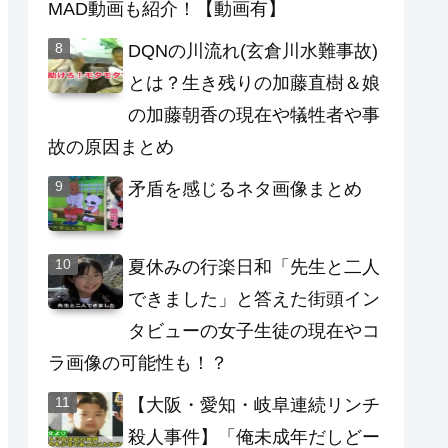
MAD動画も紹介！【動画有】
DQNの川流れ(玄倉川水難事故)
とは？生き残りの加藤直樹＆娘
の加藤朝香の現在や犠牲者や事
故の原因まとめ
矛盾を感じるネタ画像まとめ
夏休みの行楽日和「先生と二人
できました」と答えた街頭イン
タビューの女子生徒の現在やコ
ラ画像の可能性も！？
【大阪・愛知・岐阜連続リンチ
殺人事件】「俺未成年だしどー