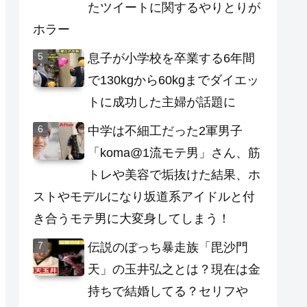
たツイートに関するやりとりが
ホラー
息子が小学校を卒業する6年間
で130kgから60kgまでダイエッ
トに成功した主婦が話題に
中学は不細工だった2軍男子
「koma@1流モテ男」さん、筋
トレや美容で垢抜けた結果、ホ
ストやモデルになり坂道系アイドルと付
き合うモテ男に大変身してしまう！
伝説のぼっち暴走族「毘沙門
天」の玉井弘之とは？現在は金
持ちで結婚してる？セリフや