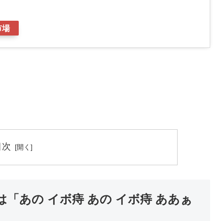
市場
目次
「あの イボ痔 あの イボ痔 ああぁ