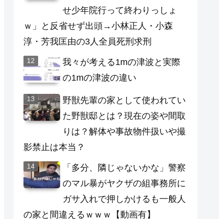
せ少年院行って終わりっしょ
ｗ」と反省せず出頭→小林正人・小森
淳・芳我匡由の3人全員死刑求刑
我々が考える1mの津波と実際
の1mの津波の違い
野獣先輩の家として使われてい
た野獣邸とは？現在の姿や間取
りは？解体や事故物件扱いや撮
影禁止は本当？
「多分、隣じゃないかな」警察
のマル暴がヤクザの組事務所に
ガサ入れで押しかけるも一般人
の家と間違えるｗｗｗ【動画有】