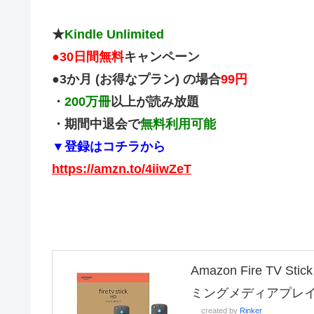
★
Kindle Unlimited
●
30日間無料
キャンペーン
●3か月 (お得なプラン) の場合
99円
・
200万冊
以上が読み放題
・期間中退会で
無料利用可能
▼登録はコチラから
https://amzn.to/4iiwZeT
Amazon Fire TV
ミングメディアプレ
created by
Rinker