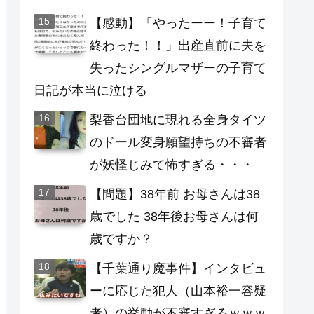
【感動】「やったーー！子育て
終わった！！」出産直前に夫を
失ったシングルマザーの子育て
日記が本当に泣ける
梨香台団地に現れる全身タイツ
のドール変身願望持ちの不審者
が妖怪じみて怖すぎる・・・
【問題】38年前 お母さんは38
歳でした 38年後お母さんは何
歳ですか？
【千葉通り魔事件】インタビュ
ーに応じた犯人（山本裕一容疑
者）の挙動が不審すぎるｗｗｗ