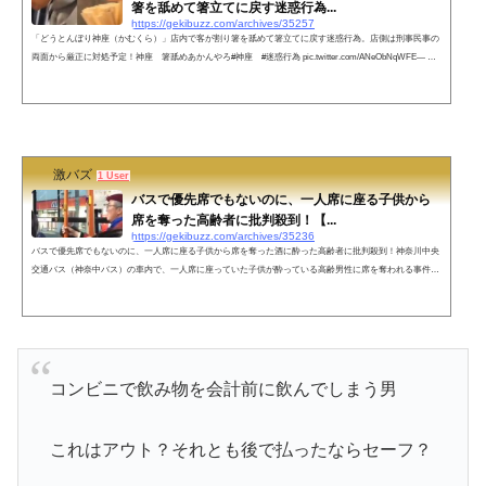
箸を舐めて箸立てに戻す迷惑行為...
https://gekibuzz.com/archives/35257
「どうとんぼり神座（かむくら）」店内で客が割り箸を舐めて箸立てに戻す迷惑行為。店側は刑事民事の
両面から厳正に対処予定！神座 箸舐めあかんやろ#神座 #迷惑行為 pic.twitter.com/ANeObNqWFE— UK
🌞🌈オーナー (@uedakazuya0521) February 21, 2023 大阪に本社があるラーメンチェーンの「どうとんぼり
神座」（かむくら）の店内で、客が迷惑行為をした動画がSNS上に投稿されていたことが分かり、運営会
社は警察と相談のうえ、刑事民事の両面で厳正に対処するとしています。SNSでは「どうとんぼり神座」
の店...
激バズ
1 User
バスで優先席でもないのに、一人席に座る子供から
席を奪った高齢者に批判殺到！【...
https://gekibuzz.com/archives/35236
バスで優先席でもないのに、一人席に座る子供から席を奪った酒に酔った高齢者に批判殺到！神奈川中央
交通バス（神奈中バス）の車内で、一人席に座っていた子供が酔っている高齢男性に席を奪われる事件が
発生、そばにいた女性が抗議しても、意味不明の反論をして、老害を巻き散らしていると話題です。動画
撮影エリア（神奈川県の）の地図や路線図ネットの反応あー、居合わせたらたまらず絡んでたわ🤣— ⬣
ヘルモンテ ❖NFTコレクター❖ (@hellmonte_NFT) February 18, 2023ちと論点は違いますが、こうなりた
くないからこそ足腰を鍛...
コンビニで飲み物を会計前に飲んでしまう男
これはアウト？それとも後で払ったならセーフ？