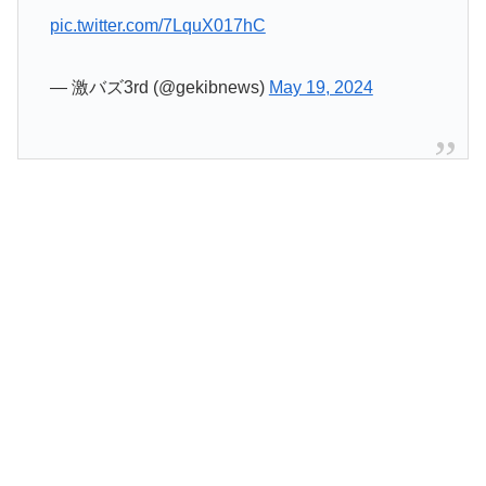
pic.twitter.com/7LquX017hC
— 激バズ3rd (@gekibnews)
May 19, 2024