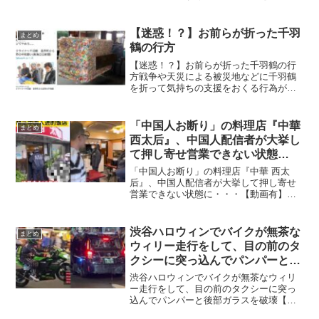
迷惑行為をして炎上しています。教科書
を川に不法投棄する大阪の高校を卒業し
た若者・・・ pic.twitter.com/t6RdpbZ...
【迷惑！？】お前らが折った千羽
まとめ
鶴の行方
【迷惑！？】お前らが折った千羽鶴の行
方戦争や天災による被災地などに千羽鶴
を折って気持ちの支援をおくる行為がよ
く見られますが、一方で偽善的であると
か迷惑だという声もきこえています。今
回、その千羽鶴の行方として最終的には
「中国人お断り」の料理店『中華
まとめ
ゴミとして処分されるとい...
西太后』、中国人配信者が大挙し
て押し寄せ営業できない状態
に・・・【動画有】
「中国人お断り」の料理店『中華 西太
后』、中国人配信者が大挙して押し寄せ
営業できない状態に・・・【動画有】奥
さんが闘病中で病気感染を警戒し「中国
人お断り」の貼り紙を貼った中華料理店
『中華 西太后』ですが、大勢の中国人配
渋谷ハロウィンでバイクが無茶な
まとめ
信者が押し寄せ、営業を...
ウィリー走行をして、目の前のタ
クシーに突っ込んでパンパーと後
部ガラスを破壊【動画有】
渋谷ハロウィンでバイクが無茶なウィリ
ー走行をして、目の前のタクシーに突っ
込んでパンパーと後部ガラスを破壊【動
画有】渋谷ハロウィンで井の頭通りの西