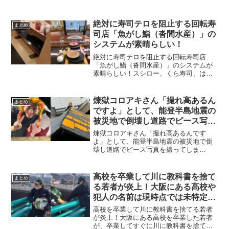
影を趣味とする層の総称ですが、電車を
愛するあまりか、もしくは自分勝手なの
かトラブルが多いです。今回はそんな撮
絶対に寿司テロを阻止する回転寿
まとめ
り鉄の迷惑行為をまとめま...
司店「魚がし鮨（沓間水産）」の
システムが素晴らしい！
絶対に寿司テロを阻止する回転寿司店
「魚がし鮨（沓間水産）」のシステムが
素晴らしい！スシロー、くら寿司、はま
寿司など回転寿司店での迷惑行為（寿司
テロ）が頻繁に起こっていますが、沓間
水産が展開する魚がし鮨の回転寿司シス
煉獄コロアキさん「撮れ高あるん
まとめ
テムが素晴らしいと話題にな...
ですよ」として、能登半島地震の
被災地で倒壊し道路でピース写真
を撮ってしまう・・・【動画有】
煉獄コロアキさん「撮れ高あるんです
よ」として、能登半島地震の被災地で倒
壊し道路でピース写真を撮ってしま
う・・・【動画有】能登半島地震で石川
県の輪島市へ自称ボランティアとして到
達した迷惑系YouTuberの煉獄コロアキさ
高校を卒業して川に教科書を捨て
まとめ
んが、「撮れ高あるんで...
る若者が炎上！大阪にある高校や
犯人の名前は現時点では未特定
【動画有】
高校を卒業して川に教科書を捨てる若者
が炎上！大阪にある高校を卒業した若者
が、卒業してすぐに川に教科書を捨てる