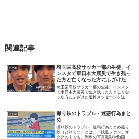
関連記事
埼玉栄高校サッカー部の生徒、イ
まとめ
ンスタで東日本大震災で生き残っ
た方と亡くなった方にふざけた追
悼メッセージを送り炎上！【動画
埼玉栄高校サッカー部の生徒、インスタ
有】
で東日本大震災で生き残った方と亡くな
った方にふざけた追悼メッセージを送り
炎上！【動画有】2023年3月11日東日本
大震災から12年経った日に、埼玉栄高校
サッカー部の生徒が、インスタで東日本
撮り鉄のトラブル・迷惑行為まと
まとめ
大震災で生き残っ...
め
撮り鉄のトラブル・迷惑行為まとめ撮り
鉄［とりてつ］とは、「鉄道ファン」オ
タクの中でも、列車の写真撮影や動画撮