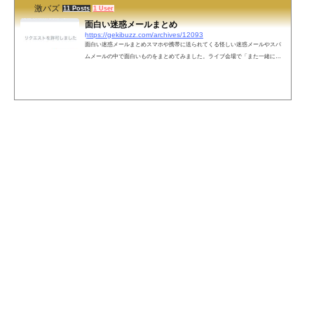
激バズ
11 Posts
1 User
面白い迷惑メールまとめ
https://gekibuzz.com/archives/12093
面白い迷惑メールまとめスマホや携帯に送られてくる怪しい迷惑メールやスパ
ムメールの中で面白いものをまとめてみました。ライブ会場で「また一緒にや
ろう」って言ってくれたじゃないですか！レシピ「今日の夜ご飯は鶏のから揚
げです。」迷惑メールは大体エロ系なんだが、今日のは少し違ったwww pic.twitt
er.com/LSVkeLF8ZR— 安定の美味しさ、社畜の白ネギ様。 (@minog0215) Septe
mber 10, 2013「（きこえますか…あなたの心に直接呼びかけています）私たち
はあなたのアカウントを無効にしました」迷惑メールに返信しまくったら、他
の迷...