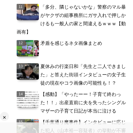
「多分、隣じゃないかな」警察のマル暴
がヤクザの組事務所にガサ入れで押しか
けるも一般人の家と間違えるｗｗｗ【動
画有】
矛盾を感じるネタ画像まとめ
夏休みの行楽日和「先生と二人できまし
た」と答えた街頭インタビューの女子生
徒の現在やコラ画像の可能性も！？
【感動】「やったーー！子育て終わっ
た！！」出産直前に夫を失ったシングル
マザーの子育て日記が本当に泣ける
×
【千葉通り魔事件】インタビューに応じ
た犯人（山本裕一容疑者）の挙動が不審