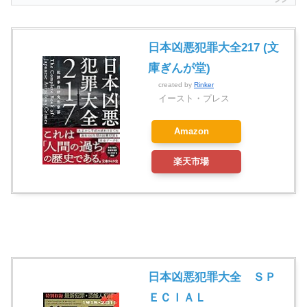
日本凶悪犯罪大全217 (文
庫ぎんが堂)
created by
Rinker
イースト・プレス
Amazon
楽天市場
日本凶悪犯罪大全 ＳＰ
ＥＣＩＡＬ