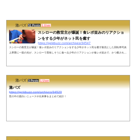
激バズ
51 Posts
1 User
スシローの救世主が爆誕！食レポ並みのリアクショ
ンをする少年がネット民を癒す
https://gekibuzz.com/archives/34547
スシローの救世主が爆誕！食レポ並みのリアクションをする少年がネット民を癒す殺伐とした回転寿司炎
上界隈に一筋の光が、スシローで美味しそうに食べる少年のリアクションが食レポ並みで、かつ癒される
と話題になっています。スシローの救世主、満を持して現れる pic.twitter.com/kfn7Ou1Tic— 激バズ(政治&
エンタメニュース) (@gekibuzz) February 4, 2023 ネットの声立派な大人になりそう— 特撮タウン(サブ)
(@jWQysa0CIEvmJO6) February 4, 2023 なごむわぁ☺️— たまごTchi (@tamagoTchi8888...
激バズ
3 Posts
1 User
激バズ
https://gekibuzz.com/archives/34529
世の中の面白いニュースや出来事をまとめて紹介！