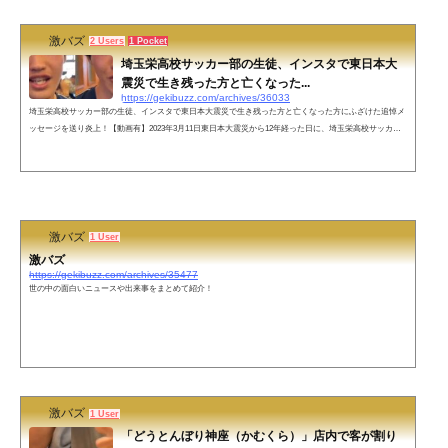
ozero09) March 1...
激バズ
2 Users
1 Pocket
埼玉栄高校サッカー部の生徒、インスタで東日本大
震災で生き残った方と亡くなった...
https://gekibuzz.com/archives/36033
埼玉栄高校サッカー部の生徒、インスタで東日本大震災で生き残った方と亡くなった方にふざけた追悼メ
ッセージを送り炎上！【動画有】2023年3月11日東日本大震災から12年経った日に、埼玉栄高校サッカー
部の生徒が、インスタで東日本大震災で生き残った方と亡くなった方にふざけた追悼メッセージを配信し
炎上してしまったようです。【悲報】【Instagram】埼玉栄高校サッカー部の生徒がインスタで東日本大震
災を生き抜いた方、亡くなった方に哀悼のメッセージを公開するも、内容が酷すぎて炎上 pic.twitter.com/4
yKvVdCXIL— 燃えるゴミbo...
激バズ
1 User
激バズ
https://gekibuzz.com/archives/35477
世の中の面白いニュースや出来事をまとめて紹介！
激バズ
1 User
「どうとんぼり神座（かむくら）」店内で客が割り