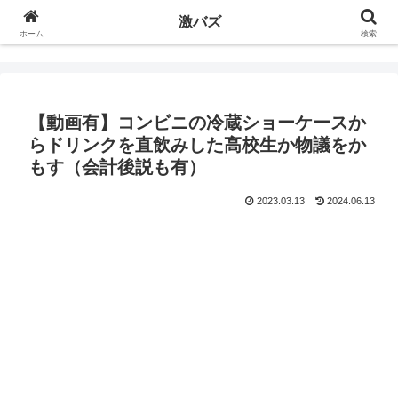
激バズ
ホーム
検索
【動画有】コンビニの冷蔵ショーケースか
らドリンクを直飲みした高校生か物議をか
もす（会計後説も有）
2023.03.13
2024.06.13