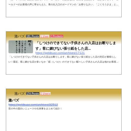
ーカドーのお客様の声に寄せらえた、車の出入口のガードマンの「お帰りなさい」「ごくろうさま」とい
う挨拶が不快だというクレーマーからの投書がされ話題になっています。イトーヨーカドーのお客様の
声、盛り上がってる。 pic.twitter.com/NAl8b4xbwX— ポチ袋 (@osobamen) 2018年3月17日上記のクレーム
に対して利用客から反論の投書がありました。ネットの声挨拶されるのに不快感を感じるのは寂しい人生
よ。笑顔で挨拶。それすると気...
激バズ
191 Posts
1 User
2 Pockets
「しつけのできてない子供さんの入店はお断りしま
す」客に媚びない張り紙をした店...
https://gekibuzz.com/archives/17121
「しつけのできてない子供さんの入店はお断りします」客に媚びない張り紙をした店の対応が素晴らし
い！最近、客に媚びる店が多いなか「躾（しつけ）のできてない騒々しい子供さんの入店は他のお客様の
ご迷惑となりますので固くお断りします」という客に媚びない張り紙を出した店の対応が素晴らしいと反
響を呼んでいます。ネットの声客層が良くなるので結局お客様は増えますね。こっちは金払ってんだけ
ど？って態度のお客様はおかえりくださいってかんじですよね_(┐「ε:)_お互い、客と定員の前に、1人の
人間なのにね( ˙-˙ )FF外から失...
激バズ
174 Posts
2 Users
激バズ
https://gekibuzz.com/archives/32512
世の中の面白いニュースや出来事をまとめて紹介！