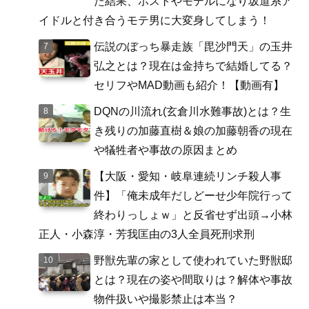
た結果、ホストやモデルになり坂道系ア
イドルと付き合うモテ男に大変身してしまう！
伝説のぼっち暴走族「毘沙門天」の玉井
弘之とは？現在は金持ちで結婚してる？
セリフやMAD動画も紹介！【動画有】
DQNの川流れ(玄倉川水難事故)とは？生
き残りの加藤直樹＆娘の加藤朝香の現在
や犠牲者や事故の原因まとめ
【大阪・愛知・岐阜連続リンチ殺人事
件】「俺未成年だしどーせ少年院行って
終わりっしょｗ」と反省せず出頭→小林
正人・小森淳・芳我匡由の3人全員死刑求刑
野獣先輩の家として使われていた野獣邸
とは？現在の姿や間取りは？解体や事故
物件扱いや撮影禁止は本当？