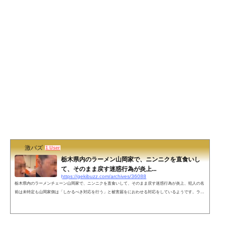
激バズ
1 User
栃木県内のラーメン山岡家で、ニンニクを直食いし
て、そのまま戻す迷惑行為が炎上...
https://gekibuzz.com/archives/36088
栃木県内のラーメンチェーン山岡家で、ニンニクを直食いして、そのまま戻す迷惑行為が炎上、犯人の名
前は未特定も山岡家側は「しかるべき対応を行う」と被害届をにおわせる対応をしているようです。ラー
メン山岡家で、ニンニクを直食いして、そのまま戻す迷惑行為が炎上！はま寿司醤油ぺろぺろに続き、ラ
ーメン山岡家ではにんにくぺろぺろ滝沢ガレソをとやかく言う前にこういう奴が害悪やん人物特定、逮捕
震えてまて#迷惑行為 #山岡家 #ラーメン #にんにく #話題 #炎上 https://t.co/khYAQjB6Me— ゼロワン (@zer