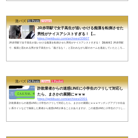
激バズ
51 Posts
2 Users
JR赤羽駅で女子高生が追いかける痴漢を転倒させた
男性がナイスアシストすぎる！【...
https://gekibuzz.com/archives/33607
JR赤羽駅で女子高生が追いかける痴漢を転倒させた男性がナイスアシストすぎる！【動画有】JR赤羽駅
で、痴漢と思われる男が女子高生から「逃げるな！」と言われながら駅のホームを逃走していたところ、
他の男性に足を引っ掛けられ転倒し、駅員に取り押さえられたとことがナイスアシストだと話題になって
います。JR赤羽駅で、痴漢で逃走する犯人確保のためナイスアシストするおじさん pic.twitter.com/Rt1eQ
wBrnh— 激バズ(政治&エンタメニュース) (@gekibuzz) February 23, 2023 ●当初は、冤罪ではないかと言わ
れていた、この...
激バズ
54 Posts
1 User
1 Pocket
詐欺業者からの迷惑LINEに小学生のフリして対応し
たら、まさかの展開にｗｗｗ
https://gekibuzz.com/archives/2001
詐欺業者からの迷惑LINEに小学生のフリして対応したら、まさかの展開にｗｗｗマッチングアプリや出会
い系サイトなどで偽装した業者から迷惑LINEが来ることがありますが、この迷惑LINEに小学生のフリしし
て対応したらまさかの展開にwww業者からのLINEを小学生のフリしてみたら業者が手動だった。 pic.twitt
er.com/JGRe7AlCdE— おたみ (@otamiotanomi) 2018年11月17日当たり前ですけどこれから返信きません
ね。 pic.twitter.com/AxLHS9SmR5— おたみ (@otamiotanomi) 2018年11月17日ネットの反応業者実はいい人
っぽい。— Nikonist (...