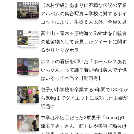
【木村学級】あまりに不穏な伝説の卒業
アルバムの集合写真→学校に対するボイ
コットにより、生徒６人以外、全員欠席
富士山・青木ヶ原樹海でSwitchを自殺者
の遺留物として発見したツイートに関す
るやりとりがホラー
ホストの看板を叩いた「ホームレスあお
いちゃん」って誰？若い頃は美人で子供
はいるって本当？【動画有】
息子が小学校を卒業する6年間で130kgか
ら60kgまでダイエットに成功した主婦が
話題に
中学は不細工だった2軍男子「koma@1
流モテ男」さん、筋トレや美容で垢抜け