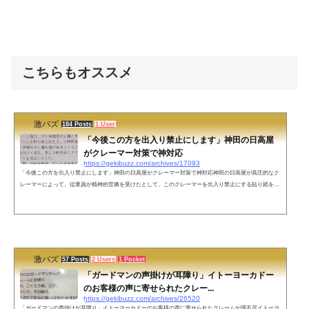
こちらもオススメ
激バズ
184 Posts
1 User
「今後この方を出入り禁止にします」神田の日高屋
がクレーマー対策で神対応
https://gekibuzz.com/archives/17093
「今後この方を出入り禁止にします」神田の日高屋がクレーマー対策で神対応神田の日高屋が高圧的なク
レーマーによって、従業員が精神的苦痛を受けたとして、このクレーマーを出入り禁止にする貼り紙を店
舗に掲載して適切な対応だと賞賛を浴びています。客であっても対等な関係であることを示した例であ
り、今後サービス業にもこういった対応が広がっていってもいいのではないでしょうか。【全文】7月31
日（金）深夜2時24分レシート発行、ゴマ味噌冷やし麺と半チャーハンを持ちかられた方、1時間後にゴマ
味噌冷やし麺を面が固まってると...
激バズ
57 Posts
2 Users
1 Pocket
「ガードマンの声掛けが耳障り」イトーヨーカドー
のお客様の声に寄せられたクレー...
https://gekibuzz.com/archives/26520
「ガードマンの声掛けが耳障り」イトーヨーカドーのお客様の声に寄せられたクレームが理不尽イトーヨ