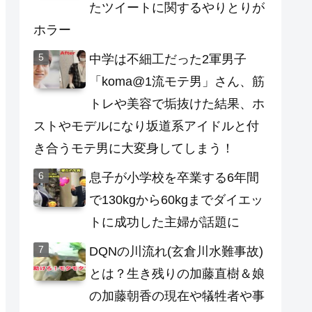
たツイートに関するやりとりが
ホラー
中学は不細工だった2軍男子
「koma@1流モテ男」さん、筋
トレや美容で垢抜けた結果、ホ
ストやモデルになり坂道系アイドルと付
き合うモテ男に大変身してしまう！
息子が小学校を卒業する6年間
で130kgから60kgまでダイエッ
トに成功した主婦が話題に
DQNの川流れ(玄倉川水難事故)
とは？生き残りの加藤直樹＆娘
の加藤朝香の現在や犠牲者や事