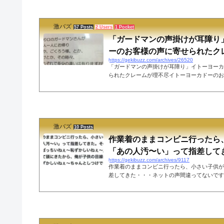
であることを示した例であり、今後サービス業
がっていってもいいのではないでしょうか。【
夜2時24分レシート発行、ゴマ味噌冷やし麺
激バズ
れた方、1時間後にゴマ味噌冷やし麺を面が固まっ
57 Posts
2 Users
1 Pocket
「ガードマンの声掛けが耳障り
ーのお客様の声に寄せられたクレー
https://gekibuzz.com/archives/26520
「ガードマンの声掛けが耳障り」イトーヨーカ
られたクレームが理不尽イトーヨーカドーのお
車の出入口のガードマンの「お帰りなさい」「
拶が不快だというクレーマーからの投書がされ
トーヨーカドーのお客様の声、盛り上がってる。 pic.tw
xbwX— ポチ袋 (@osobamen) 2018年3
利用客から反論の投書がありました。ネットの
激バズ
を感じるのは寂しい人生よ。笑顔で挨拶。それす
10 Posts
作業着のままコンビニ行ったら
「あの人汚〜い」って指差して
https://gekibuzz.com/archives/9117
作業着のままコンビニ行ったら、小さい子供が
差してきた・・・ネットの声間違ってないです
を受けてないんでしょうな。可哀想な親子…し
す野菜売り場でネギでチャンバラ始めた子供に
「あのお兄さん怖いからあっち行きましょう」
す。我が子も、似たようなことをしてしまった
場仕事なので、全力で子をしばいて相手のお兄