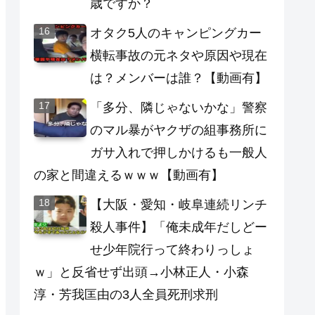
歳ですか？
オタク5人のキャンピングカー
横転事故の元ネタや原因や現在
は？メンバーは誰？【動画有】
「多分、隣じゃないかな」警察
のマル暴がヤクザの組事務所に
ガサ入れで押しかけるも一般人
の家と間違えるｗｗｗ【動画有】
【大阪・愛知・岐阜連続リンチ
殺人事件】「俺未成年だしどー
せ少年院行って終わりっしょ
ｗ」と反省せず出頭→小林正人・小森
淳・芳我匡由の3人全員死刑求刑