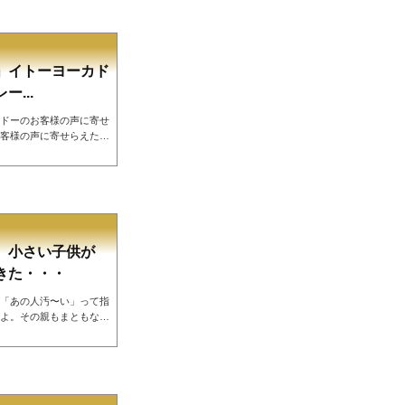
にもこういった対応が広
全文】7月31日（金）深
と半チャーハンを持ちから
てると...
」イトーヨーカド
...
ドーのお客様の声に寄せ
客様の声に寄せらえた、
ごくろうさま」という挨
話題になっています。イ
itter.com/NAl8b4
月17日上記のクレームに対して
声挨拶されるのに不快感
ると気...
、小さい子供が
きた・・・
「あの人汚〜い」って指
よ。その親もまともな躾
つけのできない親多いで
注意した店員子供に親が
だってさ外から失礼しま
ことがあります。夫も現
さんに止められましたw