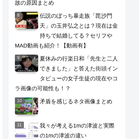
故の原因まとめ
伝説のぼっち暴走族「毘沙門
天」の玉井弘之とは？現在は金
持ちで結婚してる？セリフや
MAD動画も紹介！【動画有】
夏休みの行楽日和「先生と二人
できました」と答えた街頭イン
タビューの女子生徒の現在やコ
ラ画像の可能性も！？
矛盾を感じるネタ画像まとめ
我々が考える1mの津波と実際
の1mの津波の違い