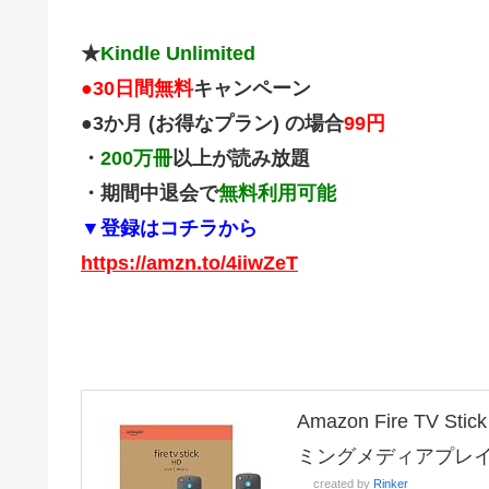
★
Kindle Unlimited
●
30日間無料
キャンペーン
●3か月 (お得なプラン) の場合
99円
・
200万冊
以上が読み放題
・期間中退会で
無料利用可能
▼登録はコチラから
https://amzn.to/4iiwZeT
Amazon Fire TV
ミングメディアプレ
created by
Rinker