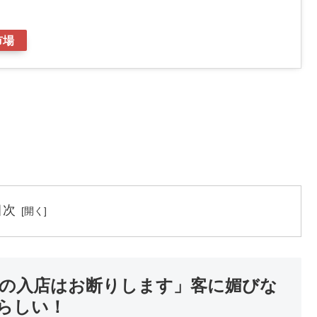
市場
目次
の入店はお断りします」客に媚びな
らしい！