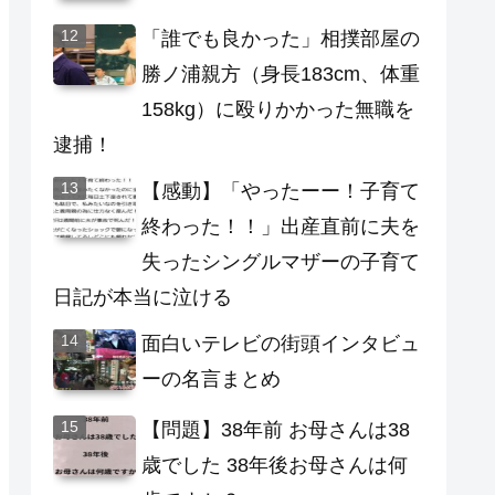
「誰でも良かった」相撲部屋の
勝ノ浦親方（身長183cm、体重
158kg）に殴りかかった無職を
逮捕！
【感動】「やったーー！子育て
終わった！！」出産直前に夫を
失ったシングルマザーの子育て
日記が本当に泣ける
面白いテレビの街頭インタビュ
ーの名言まとめ
【問題】38年前 お母さんは38
歳でした 38年後お母さんは何