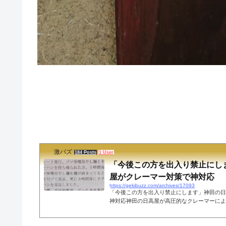
激バズ
184 Posts
1 User
「今後この方を出入り禁止にし
屋がクレーマー対策で神対応
https://gekibuzz.com/archives/17093
「今後この方を出入り禁止にします」神田の日
神対応神田の日高屋が高圧的なクレーマーによ
痛を受けたとして、このクレーマーを出入り禁
掲載して適切な対応だと賞賛を浴びています。