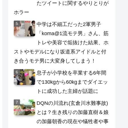
たツイートに関するやりとりが
ホラー
中学は不細工だった2軍男子
「koma@1流モテ男」さん、筋
トレや美容で垢抜けた結果、ホ
ストやモデルになり坂道系アイドルと付
き合うモテ男に大変身してしまう！
息子が小学校を卒業する6年間
で130kgから60kgまでダイエッ
トに成功した主婦が話題に
DQNの川流れ(玄倉川水難事故)
とは？生き残りの加藤直樹＆娘
の加藤朝香の現在や犠牲者や事