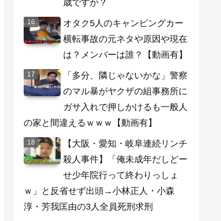
歳ですか？
オタク5人のキャンピングカー
横転事故の元ネタや原因や現在
は？メンバーは誰？【動画有】
「多分、隣じゃないかな」警察
のマル暴がヤクザの組事務所に
ガサ入れで押しかけるも一般人
の家と間違えるｗｗｗ【動画有】
【大阪・愛知・岐阜連続リンチ
殺人事件】「俺未成年だしどー
せ少年院行って終わりっしょ
ｗ」と反省せず出頭→小林正人・小森
淳・芳我匡由の3人全員死刑求刑