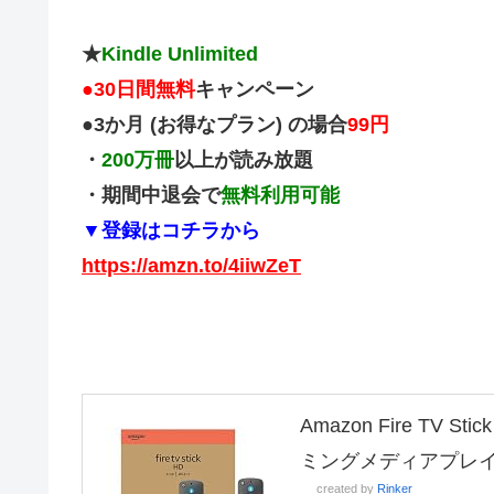
★
Kindle Unlimited
●
30日間無料
キャンペーン
●3か月 (お得なプラン) の場合
99円
・
200万冊
以上が読み放題
・期間中退会で
無料利用可能
▼登録はコチラから
https://amzn.to/4iiwZeT
Amazon Fire TV
ミングメディアプレ
created by
Rinker