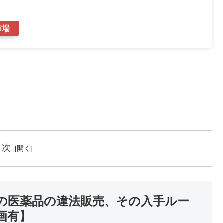
市場
目次
の医薬品の違法販売、その入手ルー
画有】