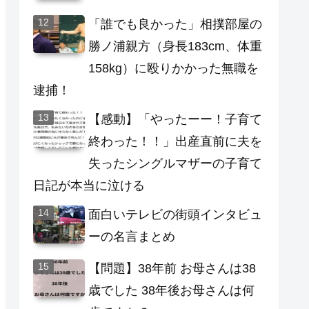
「誰でも良かった」相撲部屋の
勝ノ浦親方（身長183cm、体重
158kg）に殴りかかった無職を
逮捕！
【感動】「やったーー！子育て
終わった！！」出産直前に夫を
失ったシングルマザーの子育て
日記が本当に泣ける
面白いテレビの街頭インタビュ
ーの名言まとめ
【問題】38年前 お母さんは38
歳でした 38年後お母さんは何