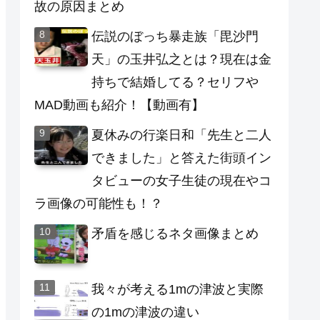
故の原因まとめ
伝説のぼっち暴走族「毘沙門
天」の玉井弘之とは？現在は金
持ちで結婚してる？セリフや
MAD動画も紹介！【動画有】
夏休みの行楽日和「先生と二人
できました」と答えた街頭イン
タビューの女子生徒の現在やコ
ラ画像の可能性も！？
矛盾を感じるネタ画像まとめ
我々が考える1mの津波と実際
の1mの津波の違い