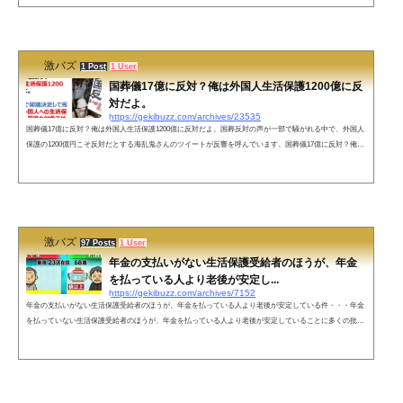
国葬の費用よりこちらをこそ見直すべき。— Satoshi (@lovefootbala) September 5, 2022 ネットの声すごい
額ですね&#x1f3...
激バズ
1 Post
1 User
国葬儀17億に反対？俺は外国人生活保護1200億に反
対だよ。
https://gekibuzz.com/archives/23535
国葬儀17億に反対？俺は外国人生活保護1200億に反対だよ。国葬反対の声が一部で騒がれる中で、外国人
保護の1200億円こそ反対だとする海乱鬼さんのツイートが反響を呼んでいます。国葬儀17億に反対？俺は
外国人生活保護1200億に反対だよ。— 海乱鬼 (@nipponkairagi) September 6, 2022 国葬は内閣で閣議決定し
て完全に合法。外国人への生活保護は、法的に保護の対象ではない事が最高裁で確定。完全勝利。 pic.twit
ter.com/vxmeGjvV1S— 海乱鬼 (@nipponkairagi) September 6, 2022 役所に根回しして外国人に生活保護出
させて...
激バズ
97 Posts
1 User
年金の支払いがない生活保護受給者のほうが、年金
を払っている人より老後が安定し...
https://gekibuzz.com/archives/7152
年金の支払いがない生活保護受給者のほうが、年金を払っている人より老後が安定している件・・・年金
を払っていない生活保護受給者のほうが、年金を払っている人より老後が安定していることに多くの批判
がされています。ネットの声1: 以下、＼(^o^)／がお送りします 07/27 10:02:44.831 ID:FjwLj8oK0そりゃさ、
医者や弁護士とかなれるならそっちの道目指したほうがいいけどさ零細企業で年収300万ぽっちしか未来
が無い俺からすれば、生活保護受けたほうが勝ち組だってことが良く分かったよ俺は何も悔いなんて無い
し、今の生活に満足して...