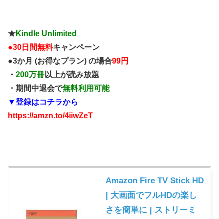
★
Kindle Unlimited
●
30日間無料
キャンペーン
●3か月 (お得なプラン) の場合
99円
・
200万冊
以上が読み放題
・期間中退会で
無料利用可能
▼登録はコチラから
https://amzn.to/4iiwZeT
Amazon Fire TV Stick HD
| 大画面でフルHDの楽し
さを簡単に | ストリーミ