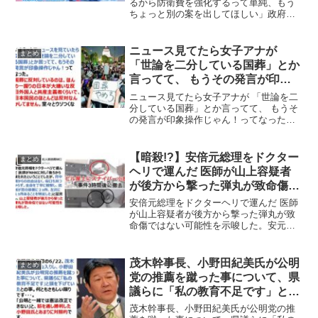
るから防衛費を強化するって単純、もう
ちょっと別の案を出してほしい」政府の
防衛費43兆円について、TBSの街頭イン
タビューに答えたラッパー(28歳)が「戦争
の危険があるから防衛費を強化するって
ニュース見てたら女子アナが
まとめ
なんかすごい...
「世論を二分している国葬」とか
言ってて、 もうその発言が印象
操作じゃん！ってなった。
ニュース見てたら女子アナが 「世論を二
分している国葬」とか言ってて、 もうそ
の発言が印象操作じゃん！ってなった。
いまネットでニュースを見ていたら女子
アナが「世論を二分している国葬」とか
言ってて、もうその発言が印象操作じゃ
【暗殺!?】安倍元総理をドクター
まとめ
ん！ってなった。国葬...
ヘリで運んだ 医師が山上容疑者
が後方から撃った弾丸が致命傷で
はない可能性を示唆した。
安倍元総理をドクターヘリで運んだ 医師
が山上容疑者が後方から撃った弾丸が致
命傷ではない可能性を示唆した。安元首
相をドクターヘリで運んだ 医師がNHKに
対し「後ろから撃たれたということでし
たが、背中側からの出血はなく、傷口も
茂木幹事長、小野田紀美氏が公明
まとめ
見つからず。全身を...
党の推薦を蹴った事について、県
議らに「私の教育不足です」と頭
を下げていた
茂木幹事長、小野田紀美氏が公明党の推