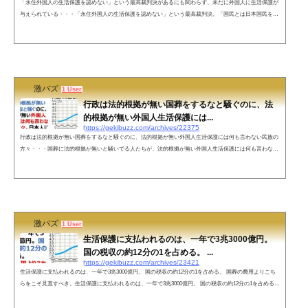
「永住外国人の生活保護を認めない」という最高裁判決があるにも関わらず、未だに外国人に生活保護が
与えられている・・・「永住外国人の生活保護を認めない」という最高裁判決。「国民とは日本国民を意
味し、外国人は含まれない」「保護を外国人に拡大するような法改正は行われていない」にも関わらず、
未だに外国人に生活保護が与えられている。明らかにおかしい。— 月のうさぎ (@XU3F8wI1Csm5HQ2) J
uly 24, 2022 何時まで続ける一時的対応(呆) pic.twitter.com/bQeo3e3hux— zuckey (@tasuke8892) July 24, 202
2 ネット...
激バズ
1 User
行政は法的根拠が無い国葬をするなと騒ぐのに、法
的根拠が無い外国人生活保護には...
https://gekibuzz.com/archives/22375
行政は法的根拠が無い国葬をするなと騒ぐのに、法的根拠が無い外国人生活保護には何も言わない民族の
方々・・・国葬に法的根拠が無いと騒いでる人たちが、法的根拠が無い外国人生活保護には何も言わない
という橋本琴絵さんの投稿が反響を呼んでいます。行政は法的根拠が無い国葬をするなと騒ぐのに、法的
根拠が無い外国人生活保護には何も言わない民族の方々。日本人に関わらないで頂きたい。— 橋本琴絵
(@HashimotoKotoe) August 19, 2022 ●投稿者の方の著書はこちらネットの声ホントですよ。たかが局長の
御達しで始まった外国...
激バズ
1 User
生活保護に支払われるのは、一年で3兆3000億円。
国の税収の約12分の1を占める。 ...
https://gekibuzz.com/archives/23421
生活保護に支払われるのは、一年で3兆3000億円。 国の税収の約12分の1を占める。 国葬の費用よりこち
らをこそ見直すべき。生活保護に支払われるのは、一年で3兆3000億円。 国の税収の約12分の1を占める、
外国人などで不正な需給をしている人などもいて、 国葬の費用よりこちらをこそ見直すべきという意見が
反響を呼んでいます。生活保護に支払われるのは、一年で3兆3000億円。 国の税収の約12分の1を占める。