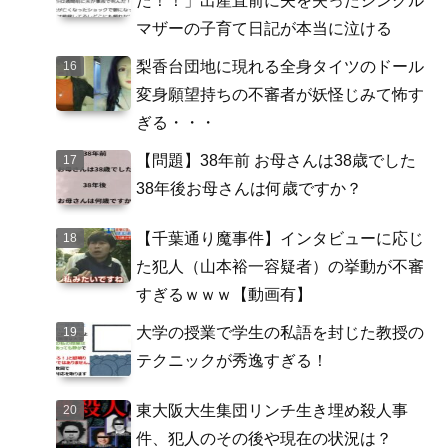
た！！」出産直前に夫を失ったシングル
マザーの子育て日記が本当に泣ける
梨香台団地に現れる全身タイツのドール
変身願望持ちの不審者が妖怪じみて怖す
ぎる・・・
【問題】38年前 お母さんは38歳でした
38年後お母さんは何歳ですか？
【千葉通り魔事件】インタビューに応じ
た犯人（山本裕一容疑者）の挙動が不審
すぎるｗｗｗ【動画有】
大学の授業で学生の私語を封じた教授の
テクニックが秀逸すぎる！
東大阪大生集団リンチ生き埋め殺人事
件、犯人のその後や現在の状況は？