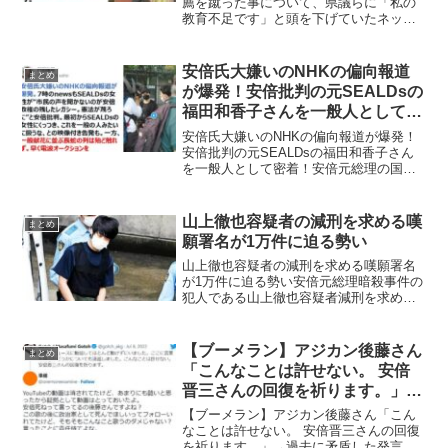
薦を蹴った事について、県議らに「私の
教育不足です」と頭を下げていたネット
の声茂木、林いらね〜— PEKA☆
(@hiromaru888) July 18, 2022 やっぱり謝
謝が痛（板）についておますな...
安倍氏大嫌いのNHKの偏向報道
まとめ
が爆発！安倍批判の元SEALDsの
福田和香子さんを一般人として密
着！
安倍氏大嫌いのNHKの偏向報道が爆発！
安倍批判の元SEALDsの福田和香子さん
を一般人として密着！安倍元総理の国葬
の街頭インタビューで、NHKが安倍批判
の元SEALDsの福田和香子さんを一般人
として密着し、国葬に批判的なコメント
山上徹也容疑者の減刑を求める嘆
まとめ
を報道するな...
願署名が1万件に迫る勢い
山上徹也容疑者の減刑を求める嘆願署名
が1万件に迫る勢い安倍元総理暗殺事件の
犯人である山上徹也容疑者減刑を求める
嘆願署名がchange.orgにて行われ1万件に
迫る勢いのようです。宛先：検察庁長官
殿 伝えたい点は次の2点です・過酷な生
【ブーメラン】アジカン後藤さん
まとめ
育歴を鑑...
「こんなことは許せない。 安倍
晋三さんの回復を祈ります。」→
過去に批判していたライブ動画が
【ブーメラン】アジカン後藤さん「こん
発掘される
なことは許せない。 安倍晋三さんの回復
を祈ります。」→過去に矛盾した発言を