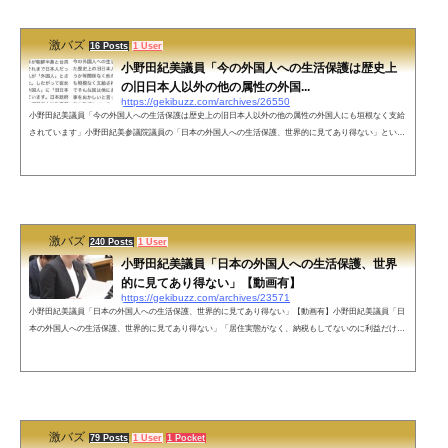
とは関係ないんです。難民条約...
激バズ
16 Posts
1 User
小野田紀美議員「今の外国人への生活保護は歴史上
の旧日本人以外の他の属性の外国...
https://gekibuzz.com/archives/26550
小野田紀美議員「今の外国人への生活保護は歴史上の旧日本人以外の他の属性の外国人にも垣根なく支給
されています」小野田紀美参議院議員の「日本の外国人への生活保護、世界的に見てあり得ない」という
発言に対して、有馬哲夫氏が「日本政府は人道的見地から旧日本人に生活保護を出すことを決めた」と批
判したことに関する、さらなる小野田議員の反論が話題になっています。#外国人生活保護を止めよう#D
OJ 小野田議員「日本では世界的に見てあり得ないが、外国人への生活保護も起こっている！永住資格を
取りさえすれば永住条件、自活...
激バズ
240 Posts
1 User
小野田紀美議員「日本の外国人への生活保護、世界
的に見てあり得ない」【動画有】
https://gekibuzz.com/archives/23571
小野田紀美議員「日本の外国人への生活保護、世界的に見てあり得ない」【動画有】小野田紀美議員「日
本の外国人への生活保護、世界的に見てあり得ない」「居住実態がなく、納税もしてないのに利益だけ不
正に得ているという報告も」という以前の発言が改めて脚光を浴びています。「日本の外国人への生活保
護、世界的に見てあり得ない‼️」と言い切れる小野田紀美さんに防衛相になってもらいたくないですか⁉️＞
「小泉進次郎防衛相」トレンド入り 高市内閣発足時の人事案報道「正気か」「妥当」SNS賛否 pic.t...
激バズ
79 Posts
1 User
1 Pocket