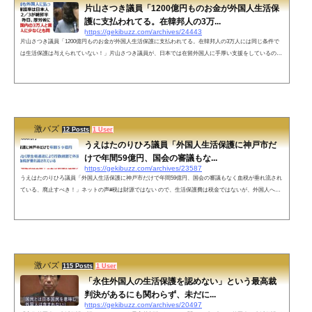
片山さつき議員「1200億円ものお金が外国人生活保
護に支払われてる。在韓邦人の3万...
https://gekibuzz.com/archives/24443
片山さつき議員「1200億円ものお金が外国人生活保護に支払われてる。在韓邦人の3万人には同じ条件で
は生活保護は与えられていない！」片山さつき議員が、日本では在留外国人に手厚い支援をしているの
に、韓国では在留邦人に日本と同じ条件で生活保護がされていないと国会で発言し大きな反響を呼んでい
ます。#外国人生活保護廃止 #DOJ 片山議員「生活保護費22年度で3,3兆円！この内、仮試算で1,200億円弱
も外国人に払っている！その保護率は日本人の2∼3倍で、2／3が朝鮮半島出身の方！昨日、厚労省に聞い
たら在韓国内の3万人と言われる...
激バズ
12 Posts
1 User
うえはたのりひろ議員「外国人生活保護に神戸市だ
けで年間59億円、国会の審議もな...
https://gekibuzz.com/archives/23587
うえはたのりひろ議員「外国人生活保護に神戸市だけで年間59億円、国会の審議もなく血税が垂れ流され
ている、廃止すべき！」ネットの声#税は財源ではない ので、生活保護費は税金ではないが、外国人への
生活保護、医療費無料、学費免除、生活費補助、渡航費補助、所得税免税あたりは、全部廃止して下さ
い。よろしくお願いします。— rockroc (@rockroc) September 7, 2022 外国人生活保護を止めれば、どれほ
ど日本人の暮らしが良くなることか。— ショーン・クマ（Xióng Kuma）モモモグマ (@KumaForest) Septe
mber 7, 2022 ...
激バズ
115 Posts
1 User
「永住外国人の生活保護を認めない」という最高裁
判決があるにも関わらず、未だに...
https://gekibuzz.com/archives/20497