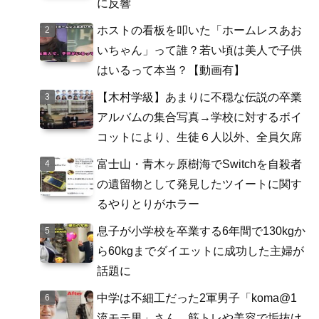
に反響
ホストの看板を叩いた「ホームレスあお
いちゃん」って誰？若い頃は美人で子供
はいるって本当？【動画有】
【木村学級】あまりに不穏な伝説の卒業
アルバムの集合写真→学校に対するボイ
コットにより、生徒６人以外、全員欠席
富士山・青木ヶ原樹海でSwitchを自殺者
の遺留物として発見したツイートに関す
るやりとりがホラー
息子が小学校を卒業する6年間で130kgか
ら60kgまでダイエットに成功した主婦が
話題に
中学は不細工だった2軍男子「koma@1
流モテ男」さん、筋トレや美容で垢抜け