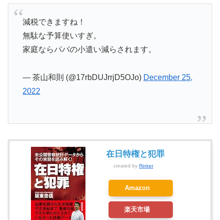
減税できますね！
無駄な予算使いすぎ。
家庭ならパパの小遣い減らされます。
— 茶山和則 (@17rbDUJrrjD5OJo)
December 25,
2022
在日特権と犯罪
created by
Rinker
Amazon
楽天市場