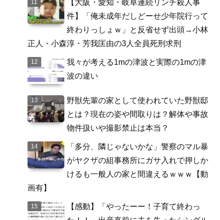
【大阪・愛知・岐阜連続リンチ殺人事
件】「俺未成年だしどーせ少年院行って
終わりっしょｗ」と反省せず出頭→小林
正人・小森淳・芳我匡由の3人全員死刑求刑
我々が考える1mの津波と実際の1mの津
波の違い
野獣先輩の家として使われていた野獣邸
とは？現在の姿や間取りは？解体や事故
物件扱いや撮影禁止は本当？
「多分、隣じゃないかな」警察のマル暴
がヤクザの組事務所にガサ入れで押しか
けるも一般人の家と間違えるｗｗｗ【動
画有】
【感動】「やったーー！子育て終わっ