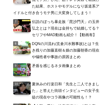
た結果、ホストやモデルになり坂道系ア
イドルと付き合うモテ男に大変身してしまう！
伝説のぼっち暴走族「毘沙門天」の玉井
弘之とは？現在は金持ちで結婚してる？
セリフやMAD動画も紹介！【動画有】
DQNの川流れ(玄倉川水難事故)とは？生
き残りの加藤直樹＆娘の加藤朝香の現在
や犠牲者や事故の原因まとめ
矛盾を感じるネタ画像まとめ
夏休みの行楽日和「先生と二人できまし
た」と答えた街頭インタビューの女子生
徒の現在やコラ画像の可能性も！？