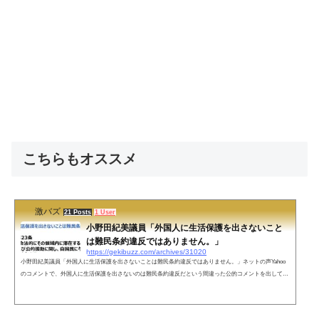
こちらもオススメ
激バズ
21 Posts
1 User
小野田紀美議員「外国人に生活保護を出さないこと
は難民条約違反ではありません。」
https://gekibuzz.com/archives/31020
小野田紀美議員「外国人に生活保護を出さないことは難民条約違反ではありません。」ネットの声Yahoo
のコメントで、外国人に生活保護を出さないのは難民条約違反だという間違った公的コメントを出してい
る方がいたので、難民条約が示しているのは難民についてだけですよ、と説明しました。— 小野田紀美
【参議院議員_岡山選挙区】 (@onoda_kimi) December 23, 2022難民条約のは合法的に滞在する「難民」に
対しての条文なので、難民ではない外国人は、合法滞在であろうが不法滞在であろうがそもそもこの条約