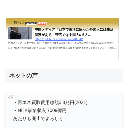
激バズ
34 Posts
1 User
中国メディア「日本で生活に困った外国人には生活
保護がある」帯広では中国人の5人...
https://gekibuzz.com/archives/30042
中国メディア「日本で生活に困った外国人には生活保護がある」帯広では中国人の5人に1人が市営住宅
に！？日本で生活保護を受けるには、「最低生活費が厚生労働省の定める基準を下回っている」「病気や
障害などが原因で働きたくても働けない」「生活費に充てる預貯金や土地などの財産がない」「年金制度
や国の公的融資など他の制度を利用しても生活費が足りない」の条件を満たす必要がある。生活保護制度
は日本国憲法で定められた「健康で文化的な最低限度の生活」を保障するために設けられている。日本国
憲法の対象は「国民」だが、生...
ネットの声
・再エネ買取費用総額3.8兆円(2021)
・NHK事業収入 7009億円
あたりも廃止でよろしく