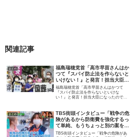
関連記事
福島瑞穂党首「高市早苗さんはか
まとめ
つて『スパイ防止法を作らないと
いけない！』と発言！担当大臣に
なったので最高刑が死刑のスパイ
福島瑞穂党首「高市早苗さんはかつて
防止法が出来るかもしれない！」
『スパイ防止法を作らないといけな
い！』と発言！担当大臣になったので最
→ネットの反応「スパイ防止法に
高刑が死刑のスパイ防止法が出来るかも
怯える議員てどうなんだ？」
しれない！」→ネットの反応「スパイ防
止法に怯える議員てどうなんだ？」社民
TBS街頭インタビュー「戦争の危
まとめ
党の福島瑞穂党首が過去に「高市...
険があるから防衛費を強化するっ
て単純、もうちょっと別の案を出
してほしい」
TBS街頭インタビュー「戦争の危険があ