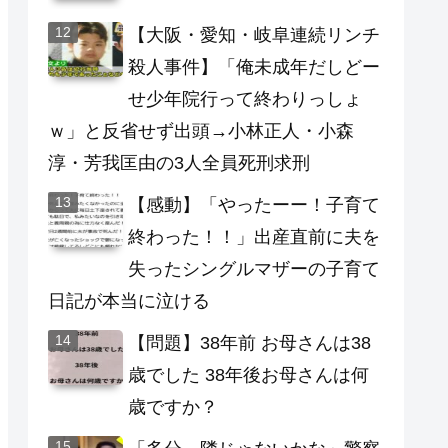
【大阪・愛知・岐阜連続リンチ
殺人事件】「俺未成年だしどー
せ少年院行って終わりっしょ
ｗ」と反省せず出頭→小林正人・小森
淳・芳我匡由の3人全員死刑求刑
【感動】「やったーー！子育て
終わった！！」出産直前に夫を
失ったシングルマザーの子育て
日記が本当に泣ける
【問題】38年前 お母さんは38
歳でした 38年後お母さんは何
歳ですか？