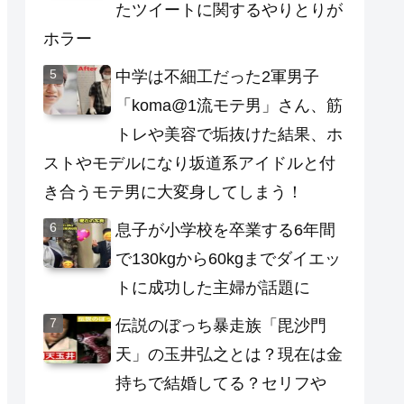
たツイートに関するやりとりが
ホラー
中学は不細工だった2軍男子
「koma@1流モテ男」さん、筋
トレや美容で垢抜けた結果、ホ
ストやモデルになり坂道系アイドルと付
き合うモテ男に大変身してしまう！
息子が小学校を卒業する6年間
で130kgから60kgまでダイエッ
トに成功した主婦が話題に
伝説のぼっち暴走族「毘沙門
天」の玉井弘之とは？現在は金
持ちで結婚してる？セリフや