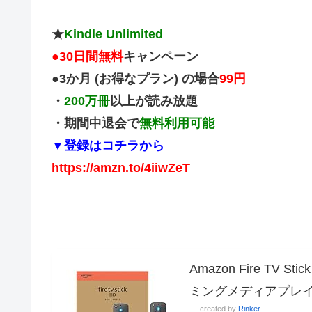
★
Kindle Unlimited
●
30日間無料
キャンペーン
●3か月 (お得なプラン) の場合
99円
・
200万冊
以上が読み放題
・期間中退会で
無料利用可能
▼登録はコチラから
https://amzn.to/4iiwZeT
Amazon Fire TV
ミングメディアプレ
created by
Rinker