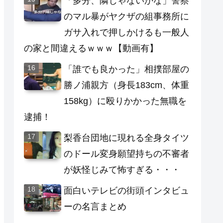
「多分、隣じゃないかな」警察
のマル暴がヤクザの組事務所に
ガサ入れで押しかけるも一般人
の家と間違えるｗｗｗ【動画有】
「誰でも良かった」相撲部屋の
勝ノ浦親方（身長183cm、体重
158kg）に殴りかかった無職を
逮捕！
梨香台団地に現れる全身タイツ
のドール変身願望持ちの不審者
が妖怪じみて怖すぎる・・・
面白いテレビの街頭インタビュ
ーの名言まとめ