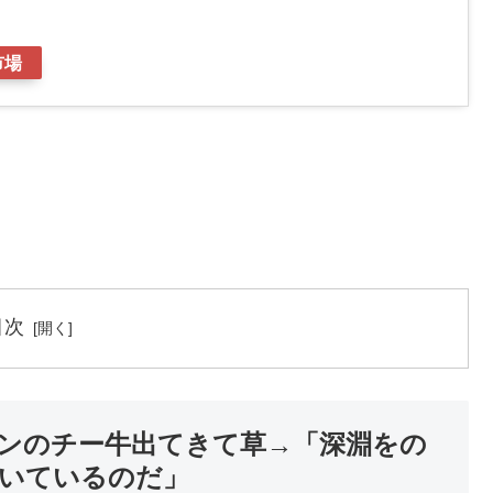
市場
目次
モンのチー牛出てきて草→「深淵をの
いているのだ」