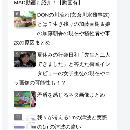
MAD動画も紹介！【動画有】
DQNの川流れ(玄倉川水難事故)
とは？生き残りの加藤直樹＆娘
の加藤朝香の現在や犠牲者や事
故の原因まとめ
夏休みの行楽日和「先生と二人
できました」と答えた街頭イン
タビューの女子生徒の現在やコ
ラ画像の可能性も！？
矛盾を感じるネタ画像まとめ
我々が考える1mの津波と実際
の1mの津波の違い