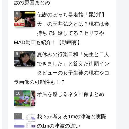
故の原因まとめ
伝説のぼっち暴走族「毘沙門
天」の玉井弘之とは？現在は金
持ちで結婚してる？セリフや
MAD動画も紹介！【動画有】
夏休みの行楽日和「先生と二人
できました」と答えた街頭イン
タビューの女子生徒の現在やコ
ラ画像の可能性も！？
矛盾を感じるネタ画像まとめ
我々が考える1mの津波と実際
の1mの津波の違い