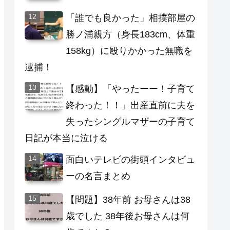
「誰でも良かった」相撲部屋の
勝ノ浦親方（身長183cm、体重
158kg）に殴りかかった無職を
逮捕！
【感動】「やったーー！子育て
終わった！！」出産直前に夫を
失ったシングルマザーの子育て
日記が本当に泣ける
面白いテレビの街頭インタビュ
ーの名言まとめ
【問題】38年前 お母さんは38
歳でした 38年後お母さんは何