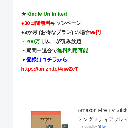
★
Kindle Unlimited
●
30日間無料
キャンペーン
●3か月 (お得なプラン) の場合
99円
・
200万冊
以上が読み放題
・期間中退会で
無料利用可能
▼登録はコチラから
https://amzn.to/4iiwZeT
Amazon Fire TV
ミングメディアプレ
created by
Rinker