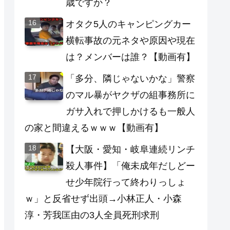
歳ですか？
オタク5人のキャンピングカー
横転事故の元ネタや原因や現在
は？メンバーは誰？【動画有】
「多分、隣じゃないかな」警察
のマル暴がヤクザの組事務所に
ガサ入れで押しかけるも一般人
の家と間違えるｗｗｗ【動画有】
【大阪・愛知・岐阜連続リンチ
殺人事件】「俺未成年だしどー
せ少年院行って終わりっしょ
ｗ」と反省せず出頭→小林正人・小森
淳・芳我匡由の3人全員死刑求刑