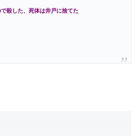
ので殺した、死体は井戸に捨てた
た
た