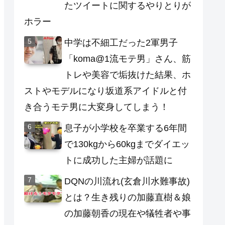
たツイートに関するやりとりが
ホラー
中学は不細工だった2軍男子
「koma@1流モテ男」さん、筋
トレや美容で垢抜けた結果、ホ
ストやモデルになり坂道系アイドルと付
き合うモテ男に大変身してしまう！
息子が小学校を卒業する6年間
で130kgから60kgまでダイエッ
トに成功した主婦が話題に
DQNの川流れ(玄倉川水難事故)
とは？生き残りの加藤直樹＆娘
の加藤朝香の現在や犠牲者や事