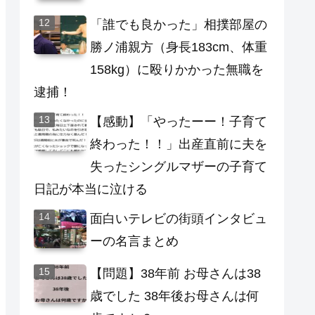
「誰でも良かった」相撲部屋の
勝ノ浦親方（身長183cm、体重
158kg）に殴りかかった無職を
逮捕！
【感動】「やったーー！子育て
終わった！！」出産直前に夫を
失ったシングルマザーの子育て
日記が本当に泣ける
面白いテレビの街頭インタビュ
ーの名言まとめ
【問題】38年前 お母さんは38
歳でした 38年後お母さんは何