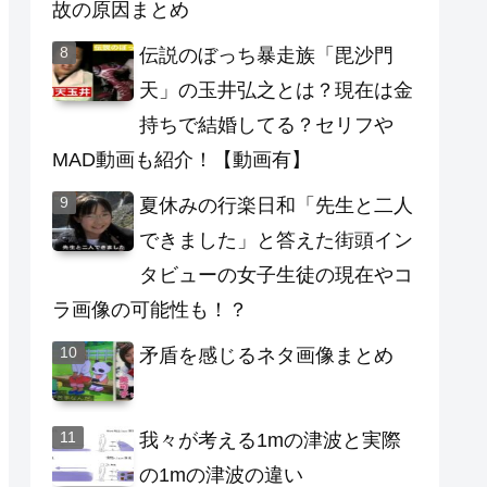
故の原因まとめ
伝説のぼっち暴走族「毘沙門
天」の玉井弘之とは？現在は金
持ちで結婚してる？セリフや
MAD動画も紹介！【動画有】
夏休みの行楽日和「先生と二人
できました」と答えた街頭イン
タビューの女子生徒の現在やコ
ラ画像の可能性も！？
矛盾を感じるネタ画像まとめ
我々が考える1mの津波と実際
の1mの津波の違い