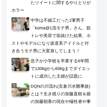
たツイートに関するやりとりが
ホラー
中学は不細工だった2軍男子
「koma@1流モテ男」さん、筋
トレや美容で垢抜けた結果、ホ
ストやモデルになり坂道系アイドルと付
き合うモテ男に大変身してしまう！
息子が小学校を卒業する6年間
で130kgから60kgまでダイエッ
トに成功した主婦が話題に
DQNの川流れ(玄倉川水難事故)
とは？生き残りの加藤直樹＆娘
の加藤朝香の現在や犠牲者や事