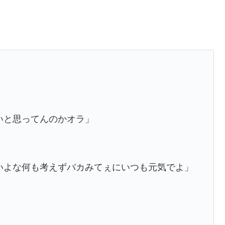
いと思ってんのかオラ」
いよな何も考えずバカみてぇにいつも元気でよ」