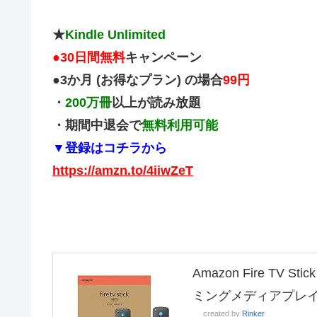
★
Kindle Unlimited
●
30日間無料
キャンペーン
●3か月 (お得なプラン) の場合
99円
・
200万冊
以上が読み放題
・期間中退会で
無料利用可能
▼登録はコチラから
https://amzn.to/4iiwZeT
Amazon Fire TV
ミングメディアプレ
created by
Rinker