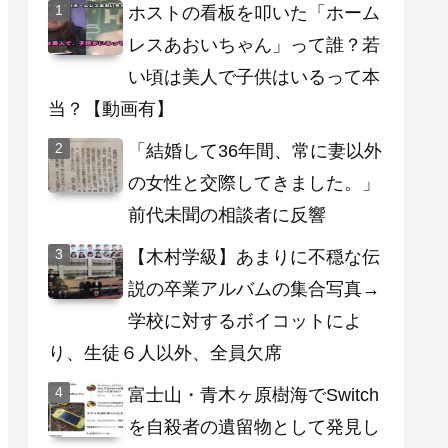
ホストの看板を叩いた「ホーム
レスあおいちゃん」って誰？若
い頃は美人で子供はいるって本
当？【動画有】
「結婚して36年間、常に妻以外
の女性と交際してきました。」
前代未聞の相談者に反響
【木村学級】あまりに不穏な伝
説の卒業アルバムの集合写真→
学校に対するボイコットによ
り、生徒６人以外、全員欠席
富士山・青木ヶ原樹海でSwitch
を自殺者の遺留物として発見し