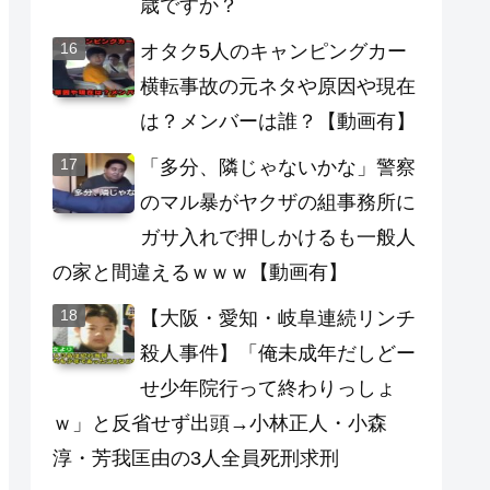
歳ですか？
オタク5人のキャンピングカー
横転事故の元ネタや原因や現在
は？メンバーは誰？【動画有】
「多分、隣じゃないかな」警察
のマル暴がヤクザの組事務所に
ガサ入れで押しかけるも一般人
の家と間違えるｗｗｗ【動画有】
【大阪・愛知・岐阜連続リンチ
殺人事件】「俺未成年だしどー
せ少年院行って終わりっしょ
ｗ」と反省せず出頭→小林正人・小森
淳・芳我匡由の3人全員死刑求刑