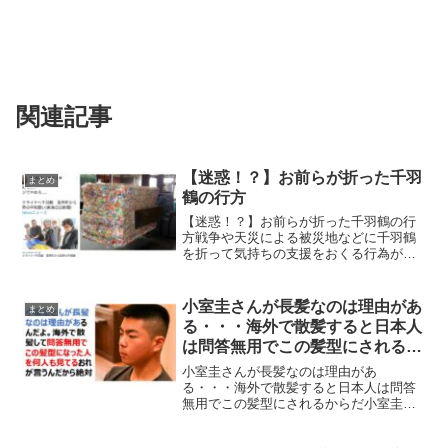
関連記事
【迷惑！？】お前らが折った千羽
まとめ
鶴の行方
【迷惑！？】お前らが折った千羽鶴の行
方戦争や天災による被災地などに千羽鶴
を折って気持ちの支援をおくる行為がよ
く見られますが、一方で偽善的であると
か迷惑だという声もきこえています。今
回、その千羽鶴の行方として最終的には
小室圭さんが長髪なのは理由があ
まとめ
ゴミとして処分されるとい...
る・・・海外で散髪すると日本人
は問答無用でこの髪型にされるか
らだ
小室圭さんが長髪なのは理由があ
る・・・海外で散髪すると日本人は問答
無用でこの髪型にされるからだ小室圭さ
んがNYで長髪だったのは、日本人が海外
で散髪すると、この髪型に問答無用でさ