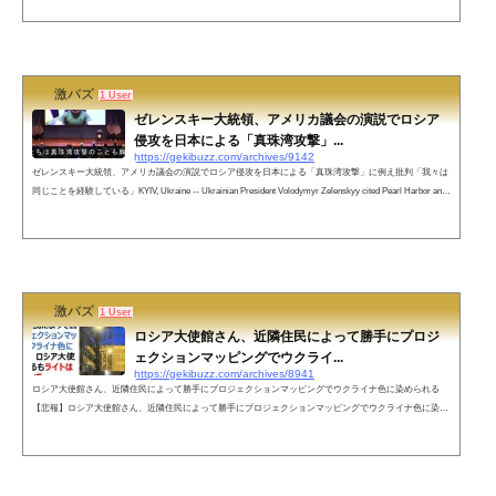
ツクのデブ猫#Ukraine️ pic.twitter.com/t6FmZA0Ny5— 松田重工 (@matsudaHI) March 18, 2022 いしいひさい
ちさんのスパイを題材にした漫画はこちらネットの声「熱々のおでん責め」が待っていたり＿＿＿＿＿＿
&mdash...
激バズ
1 User
ゼレンスキー大統領、アメリカ議会の演説でロシア
侵攻を日本による「真珠湾攻撃」...
https://gekibuzz.com/archives/9142
ゼレンスキー大統領、アメリカ議会の演説でロシア侵攻を日本による「真珠湾攻撃」に例え批判「我々は
同じことを経験している」KYIV, Ukraine -- Ukrainian President Volodymyr Zelenskyy cited Pearl Harbor and t
he terror attacks of Sept. 11, 2001 on Wednesday as he appealed to the U.S. Congress to do more to help Ukrain
e's fight against Russia.ウクライナのヴォロディミル・ゼレンスキー大統領は2日、真珠湾攻撃や2001年9月
11日のテロ攻撃を引き合いに出し、ウクライナの対ロシア戦への支援をもっと行うよう米議会...
激バズ
1 User
ロシア大使館さん、近隣住民によって勝手にプロジ
ェクションマッピングでウクライ...
https://gekibuzz.com/archives/8941
ロシア大使館さん、近隣住民によって勝手にプロジェクションマッピングでウクライナ色に染められる
【悲報】ロシア大使館さん、近隣住民によって勝手にプロジェクションマッピングでウクライナ色に染め
られる ロシア大使がブチギレるもライトは一向に消えず @ポルトガル🇵🇹リスボン pic.twitter.com/LJ2T
5BMvEU— 滝沢ガレソ🐯 (@takigare3) March 14, 2022 ネットの声電気代やばそう— ゴミグス (@shachiku
man0109) March 14, 2022 これを思いついた人 褒めて遣わす！— さがみなおき（ナサ）/...