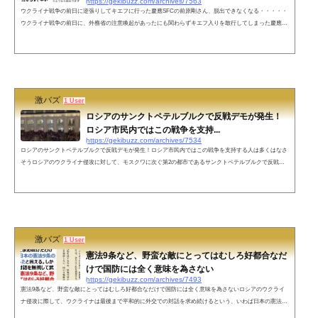
https://gekibuzz.com/archives/7563
ウクライナ戦争の前日に逆張りしてキエフに行った慶應SFCの前原剛さん、脱出できなくなる・・・・・
ウクライナ戦争の前日に、外務省の注意喚起があったにも関わらずキエフ入りを敢行してしまった慶應義
塾大学 湘南藤沢キャンパス（SFC）の大学生・前原剛さんがキエフから脱出できなくなってしまったとい
う投稿が話題になっています。こんな事したくないですが。ウクライナのキエフから脱出できず、寒さと
恐怖と様々な感情の狭間、シェルターに待機しながら、もしものために文章を残します。ロシアのミサイ
ル、工作員のテロ、外気の凍て...
激バズ
1 User
ロシアのサンクトペテルブルクで反戦デモが発生！
ロシア市民内ではこの戦争を支持...
https://gekibuzz.com/archives/7534
ロシアのサンクトペテルブルクで反戦デモが発生！ロシア市民内ではこの戦争を支持する人は多くはなさ
そうロシアのウクライナ侵攻に対して、モスクワに次ぐ第2の都市であるサンクトペテルブルクで反戦デ
モが発生！ロシア市民内でも、この戦争を支持する人は多くはなさそうです！サンクトペテルブルクの反
戦デモ。そもそもデモをするだけで逮捕される危険が高いロシアでまだこれほどの数がデモに出るとは、
ロシア市民内ではこの戦争を支持する人は多くはなさそうです。 pic.twitter.com/5fMhAutK6s— アメリカ政
治 (@America_seiji)...
激バズ
1 User
憲法9条など、野蛮な敵にとってはむしろ好都合なだ
けで国防には全く意味を為さない
https://gekibuzz.com/archives/7493
憲法9条など、野蛮な敵にとってはむしろ好都合なだけで国防には全く意味を為さないロシアのウクライ
ナ侵攻に際して、ウクライナは最後まで平和的に外交での対話を求め続けるという、いわば日本の憲法9
条の精神を体現してきたが、それは野蛮な敵にとってはむしろ好都合なだけで国防には全く意味を為さな