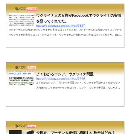
激バズ
2 Users
ウクライナ人の女性がFacebookでウクライナの実情
を語ってくれてた。
https://gekibuzz.com/archives/7387
ウクライナ人の女性がFBでウクライナの実情を語ってくれてた。ウクライナ人の女性がフェイスブックで
でウクライナの実情を語ってくれたようです。ウクライナ人の女性がFBで実情を語ってくれてた。 pic.twi
tter.com/eIwZPCH7J5— 猫バス@FX (@nekobusFX) February 22, 2022 ウクライナの反露感情を理解するた
めに知っておきたい、ウクライナの歴史ウクライナの反露感情を理解するために知っておきたい、ウクラ
イナの歴史 pic.twitter.com/Zl2zwze5De— ユン🦥 (@yun_cons) February 22, 2022 ネットの声ご紹介、あり
が...
激バズ
1 User
よくわかるロシア、ウクライナ問題
https://gekibuzz.com/archives/6746
よくわかるロシア、ウクライナ問題ロシア、ウクライナ問題がよくわからない
人向けのすごくわかりやすい解説です。ロシア、ウクライナ問題、なにがどう
なっていまプーチンがああなって戦が始まりそうなのかよく分からないから3行
でよろしく、と賢いと友達に聞いたら、20行くらい来たけど、めっちゃ分かり
やすかったからツリー👇— ぴちきょ🌐『仮想空間とVR』『メタバースの歩き
方』 (@pichikyo) February 12, 2022 ソ連からロシアになって旧ソ連からいっぱい
国が独立した。気がついたら独立した国全部西側の同盟(NA...
激バズ
1 User
今現在、プーチン大統領に相応しい称号はどれ？