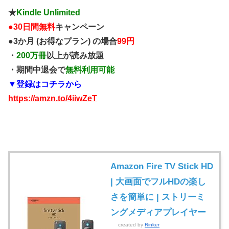
★
Kindle Unlimited
●
30日間無料
キャンペーン
●3か月 (お得なプラン) の場合
99円
・
200万冊
以上が読み放題
・期間中退会で
無料利用可能
▼登録はコチラから
https://amzn.to/4iiwZeT
Amazon Fire TV Stick HD
| 大画面でフルHDの楽し
さを簡単に | ストリーミ
ングメディアプレイヤー
created by
Rinker