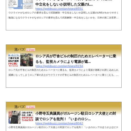
中立化をしないか説明した父親のL...
https://gekibuzz.com/archives/8551
ウクライナがなぜロシアの要求を呑んで武装解除・中立化をしないか説明した父親のLINEがわかりやすく
勉強になるウクライナがなぜロシアの要求を呑んで武装解除・中立化をしないかを、日本の第二次世界大
戦（太平洋戦争）におけるソ連や中国との関係を例に取って説明したLINEが反響を呼んでいます。おとー
さんのLINEは唐突だけどわかりやすくて勉強になる。Twitterやってほしい。 pic.twitter.com/YfMmLciEWw
— Yorio (@Sondonko) March 8, 2022 ネットの声非常に分かりやすいですね！親子間で真実の見極めを学ぶ
なんて素晴らしい&...
激バズ
1 User
ロシア兵が庁舎ビルの制圧のためエレベーターに乗
るも、監視カメラにより電源が遮...
https://gekibuzz.com/archives/8154
ロシア兵が庁舎ビルの制圧のためエレベーターに乗るも、監視カメラにより電源が遮断され閉じ込められ
捕虜になってしまうロシア軍の兵士がウクライナの庁舎ビルの制圧のためエレベーターに乗りこむも、監
視カメラで様子を見られ電気が遮断され閉じ込められ捕虜になってしまったようです・・・ロシア軍の兵
士は庁舎ビルを制圧しようとエレベーターに乗ったところ、監視カメラで様子を見られていて電気が遮断
されそのまま中に閉じ込められ捕虜になりました。 pic.twitter.com/ovxoJWgB0L— 布路川梶太 (@P6AX3Er
3HqoQynY) March 5, 2022ネ...
激バズ
1 User
小野寺五典議員がガルージン駐日ロシア大使との対
談でロシアを批判！「いまのロシ...
https://gekibuzz.com/archives/8042
小野寺五典議員がガルージン駐日ロシア大使との対談でロシアを批判！「いまのロシアのほうがよほどナ