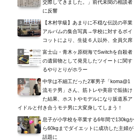
交際してきました。」前代未聞の相談者
に反響
【木村学級】あまりに不穏な伝説の卒業
アルバムの集合写真→学校に対するボイ
コットにより、生徒６人以外、全員欠席
富士山・青木ヶ原樹海でSwitchを自殺者
の遺留物として発見したツイートに関す
るやりとりがホラー
中学は不細工だった2軍男子「koma@1
流モテ男」さん、筋トレや美容で垢抜け
た結果、ホストやモデルになり坂道系ア
イドルと付き合うモテ男に大変身してしまう！
息子が小学校を卒業する6年間で130kgか
ら60kgまでダイエットに成功した主婦が
話題に