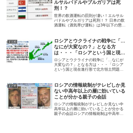
ルサルバドルやブルガリアは死
刑！？
世界の飲酒運転の罰則が凄い！エルサル
バドルやブルガリアは死刑！？ 日本の飲
酒運転（酒気帯び運転）は3年以下の懲役
または50万円以下の罰金という罰則が科
されていますが、それに比べて世界の飲
酒運転の罰則が想像の斜め上をいってい
ロシアとウクライナの戦争に「…
まとめ
ると話題になってい...
なにが大変なの？」となる方
は・・・「ロシアという国と現在
進行形で北方領土問題で揉めてる
ロシアとウクライナの戦争に「…なにが
国がある」と考えると危機感出る
大変なの？」となる方は・・・「ロシア
という国と現在進行形で北方領土問題で
揉めてる国がある」と考えると危機感出
るロシアとウクライナの戦争のなにが問
題化が分からない人は、ロシアと現在進
ロシアの情報統制がテレビしか見
まとめ
行形で北方領土問題で揉め...
ない中高年以上の層に効いている
ことが分かる親子の会話
ロシアの情報統制がテレビしか見ない中
高年以上の層に効いていることが分かる
親子の会話ロシアの情報統制は中高年以
上のテレビしか見ないかなり効いていて
ネットの情報に触れている世代と世界観
がかみ合わなくなっているという小泉悠
さんの分析が反響を呼んで...