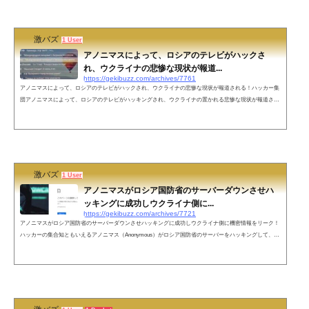
激バズ
1 User
アノニマスによって、ロシアのテレビがハックさ
れ、ウクライナの悲惨な現状が報道...
https://gekibuzz.com/archives/7761
アノニマスによって、ロシアのテレビがハックされ、ウクライナの悲惨な現状が報道される！ハッカー集
団アノニマスによって、ロシアのテレビがハッキングされ、ウクライナの置かれる悲惨な現状が報道され
たようです！JUST IN: #Russian state TV channels have been hacked by #Anonymous to broadcast the truth ab
out what happens in #Ukraine. #OpRussia #OpKremlin #FckPutin #StandWithUkriane pic.twitter.com/vBq8pQnj
Pc— Anonymous TV 🇺🇦 (@YourAnonTV) February 26, 2022 ●翻訳ロシアのテレビチャンネ...
激バズ
1 User
アノニマスがロシア国防省のサーバーダウンさせハ
ッキングに成功しウクライナ側に...
https://gekibuzz.com/archives/7721
アノニマスがロシア国防省のサーバーダウンさせハッキングに成功しウクライナ側に機密情報をリーク！
ハッカーの集合知ともいえるアノニマス（Anonymous）がロシア国防省のサーバーをハッキングして、軍
の移動情報や軍人の個人情報などを遅漏させウクライナ側にリークしたようです。■アノニマスによりロ
シア国防省のから、軍の移動情報や軍部の人間の個人情報などのデータを漏洩させたことが報告されたロ
シア国防省のWebサイトが418 I’m a teapotを返してくるという話題で、勘でロシア国内のVPNサーバ使え
ば正常に返ってくるんじゃね、...