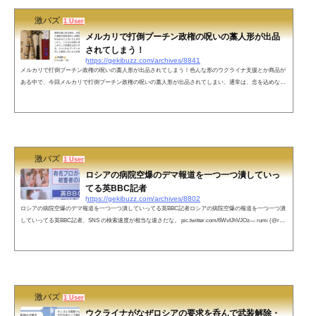
激バズ
1 User
メルカリで打倒プーチン政権の呪いの藁人形が出品
されてしまう！
https://gekibuzz.com/archives/8841
メルカリで打倒プーチン政権の呪いの藁人形が出品されてしまう！色んな形のウクライナ支援とか商品が
ある中で、今回メルカリで打倒プーチン政権の呪いの藁人形が出品されてしまい、通常は、念を込めない
ものが今回は怒りと悲しみなどの念を込められたもののようです。色んな形のウクライナ支援とか商品を
見たけど…これは… pic.twitter.com/iWenoMApeF— ヴォルフガング(不死身の) (@WOLFGANG1945) Marc
h 13, 2022ネットの声こんなこと言ったら失礼かもしれませんが、プーチン大統領の髪を手に入れるのって
難しくありませんかね......あ...
激バズ
1 User
ロシアの病院空爆のデマ報道を一つ一つ潰していっ
てる英BBC記者
https://gekibuzz.com/archives/8802
ロシアの病院空爆のデマ報道を一つ一つ潰していってる英BBC記者ロシアの病院空爆の報道を一つ一つ潰
していってる英BBC記者、SNS の検索速度が相当な速さだな。 pic.twitter.com/6WvfJhVJOz— rumi (@ruu
u039111) March 11, 2022 ネットの声日本のメディアはここまでやらないから信用できない。下らない展望
や予想は良いから事実を示して欲しい。— 所長 (@ssfk20177102) March 11, 2022 BBC半端ないって！—
【公式】💙💛白石あみの🚩☘@小説家になろうで小説不定期連載中！ (@medi0_amino_...
激バズ
1 User
ウクライナがなぜロシアの要求を呑んで武装解除・