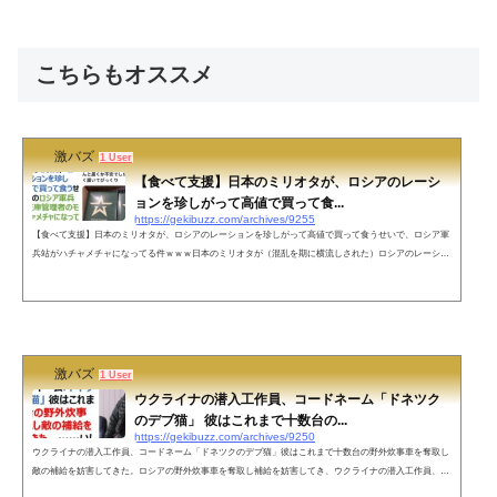
こちらもオススメ
激バズ
1 User
【食べて支援】日本のミリオタが、ロシアのレーシ
ョンを珍しがって高値で買って食...
https://gekibuzz.com/archives/9255
【食べて支援】日本のミリオタが、ロシアのレーションを珍しがって高値で買って食うせいで、ロシア軍
兵站がハチャメチャになってる件ｗｗｗ日本のミリオタが（混乱を期に横流しされた）ロシアのレーショ
ンを珍しがって高値で買って食うせいで、現在のロシア軍兵站と軍の在庫管理者のモラルがハチャメチャ
になってるのを「食べて応援」って言うの草— 荒神ヤヤ🐯 (@connectomancer) March 17, 2022 ロシア軍の
給料知らないけど、国政も視野に入れた将官を除き、国民の平均年収程度の下士官ならこの混乱を期に財
を成したいと...
激バズ
1 User
ウクライナの潜入工作員、コードネーム「ドネツク
のデブ猫」 彼はこれまで十数台の...
https://gekibuzz.com/archives/9250
ウクライナの潜入工作員、コードネーム「ドネツクのデブ猫」彼はこれまで十数台の野外炊事車を奪取し
敵の補給を妨害してきた。ロシアの野外炊事車を奪取し補給を妨害してき、ウクライナの潜入工作員、コ
ードネーム「ドネツクのデブ猫（Chonker of Donetsk）」が話題になっています。Chonker of Donetsk#ドネ