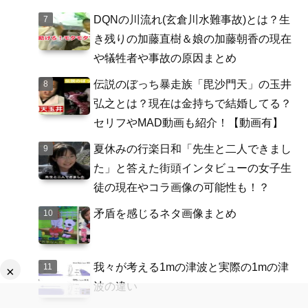
DQNの川流れ(玄倉川水難事故)とは？生
き残りの加藤直樹＆娘の加藤朝香の現在
や犠牲者や事故の原因まとめ
伝説のぼっち暴走族「毘沙門天」の玉井
弘之とは？現在は金持ちで結婚してる？
セリフやMAD動画も紹介！【動画有】
夏休みの行楽日和「先生と二人できまし
た」と答えた街頭インタビューの女子生
徒の現在やコラ画像の可能性も！？
矛盾を感じるネタ画像まとめ
我々が考える1mの津波と実際の1mの津
×
波の違い