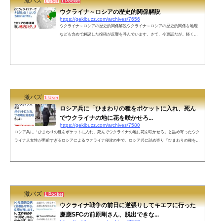
激バズ
1 User
1 Pocket
ウクライナ～ロシアの歴史的関係解説
https://gekibuzz.com/archives/7656
ウクライナ～ロシアの歴史的関係解説ウクライナ～ロシアの歴史的関係を地理
なども含めて解説した投稿が反響を呼んでいます。さて、今更話だが。軽く、
ウクライナとロシアの関係をツリーで話しておこう。ツイッターで初めてウク
ライナを知った！という人向けの、とても軽い紹介だ。まずウクライナとロシ
アの地理関係はこんな感じだ。緑がロシア、オレンジがウクライナ。ウクライ
ナ君思ったより広いな？ pic.twitter.com/JrsnN5Hhkm— 【WilD】ワイルドゲリ
ラ（JEFF） (@WildG_Jeff) February 24, 2022というのもそのはずで、ウクライ
ナは...
激バズ
1 User
ロシア兵に「ひまわりの種をポケットに入れ、死ん
でウクライナの地に花を咲かせろ...
https://gekibuzz.com/archives/7580
ロシア兵に「ひまわりの種をポケットに入れ、死んでウクライナの地に花を咲かせろ」と詰め寄ったウク
ライナ人女性が男前すぎるロシアによるウクライナ侵攻の中で、ロシア兵に詰め寄り「ひまわりの種をポ
ケットに入れ、死んでウクライナの地に花を咲かせろ」と言ったウクライナ人女性が男前すぎると反響を
呼んでいます。国民総動員令全面禁止の中ロシア兵になぜ来たのか詰め寄る孤立無援のウクライナ人女性
が男前すぎるひまわりの種をポケットに入れ、死んでウクライナの地に花を咲かせろと言ったらしいロシ
ア各地で反戦デモでロシア国...
激バズ
1 Pocket
ウクライナ戦争の前日に逆張りしてキエフに行った
慶應SFCの前原剛さん、脱出できな...