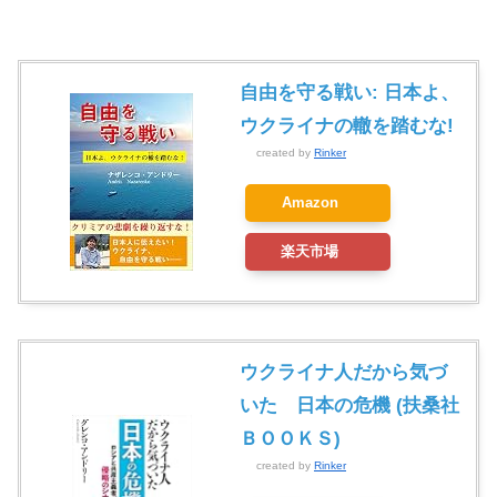
自由を守る戦い: 日本よ、
ウクライナの轍を踏むな!
created by
Rinker
Amazon
楽天市場
ウクライナ人だから気づ
いた 日本の危機 (扶桑社
ＢＯＯＫＳ)
created by
Rinker