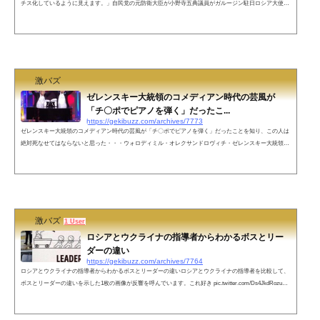
チス化しているように見えます。」自民党の元防衛大臣が小野寺五典議員がガルージン駐日ロシア大使と
のプライムニュースの対談で「いまのロシアのほうがよほどナチス化しているように見えます。」と批判
し反響を呼んでいます。BSフジ『プライムニュース』小野寺五典議員「今回の（ロシアによるウクライナ
侵攻）件があってから、防衛省には、領空侵犯や漁船拿捕があるかもしれないから気をつけて見てくれ、
と伝えてあります。人質にな...
激バズ
ゼレンスキー大統領のコメディアン時代の芸風が
「チ〇ポでピアノを弾く」だったこ...
https://gekibuzz.com/archives/7773
ゼレンスキー大統領のコメディアン時代の芸風が「チ〇ポでピアノを弾く」だったことを知り、この人は
絶対死なせてはならないと思った・・・ウォロディミル・オレクサンドロヴィチ・ゼレンスキー大統領
は、キエフ国立経済大学で法学を専攻した後に、コメディアンになりましたが、そのコメディアン時代の
芸風が「チ〇ポでピアノを弾く」だったことを知り、この人は絶対死なせてはならないと思ったという投
稿が反響を呼んでいます。https://www.youtube.com/watch?v=HbmZrzN3WFEネットの声キエフの大砲！—
特定非営利活動個人・源朝...
激バズ
1 User
ロシアとウクライナの指導者からわかるボスとリー
ダーの違い
https://gekibuzz.com/archives/7764
ロシアとウクライナの指導者からわかるボスとリーダーの違いロシアとウクライナの指導者を比較して、
ボスとリーダーの違いを示した1枚の画像が反響を呼んでいます。これ好き pic.twitter.com/Ds4JkdRozu—
英国面の東方好き🐬💙💛🦋#NOWAR (@I_love_EarlGray) February 26, 2022 ネットの声一例『魔王城から
圧倒的な力と数を持った魔物を王国に攻め込ませる魔王プーチン vs 王国を守るため騎士とともにそれに
立ち向かう若き王』— 風のSILK (@PSO_SILK) February 26, 2022 小学生でも違いが分か...