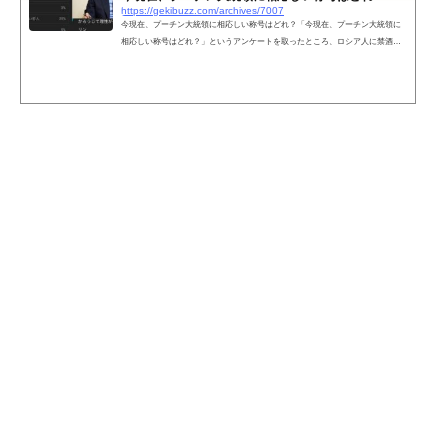
https://gekibuzz.com/archives/7007
今現在、プーチン大統領に相応しい称号はどれ？「今現在、プーチン大統領に
相応しい称号はどれ？」というアンケートを取ったところ、ロシア人に禁酒さ
せる以外は全て可能な男というアンケート結果が出て、それが面白すぎると話
題になっています。これ笑った pic.twitter.com/Ydp4u1IN3z— Hoi4 投票垢 (@Hoi
496962680) February 18, 2022 ネットの声その辛うじて残った理性も今…— どこ
にでもいてどこにもいないすき焼き奉行 (@SukiyakiBugyo) February 18, 2022 本
人にバレたらサイバー攻撃されそうw— KS (@KS8807995...