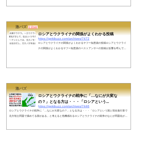
いという投稿が反響を呼んでいます。ウクライナは核を放棄しており、ロシアと最後まで平和的に外交で
の対話を求め続けたわけで、いわば、日本の憲法9条の精神を体現したと言える。しかし、ロシアは対話
を無視して武力侵攻した。憲法9...
激バズ
1 User
ロシアとウクライナの関係がよくわかる投稿
https://gekibuzz.com/archives/7472
ロシアとウクライナの関係がよくわかるヤフー知恵袋の投稿ロシアとウクライ
ナの関係がよくわかるヤフー知恵袋のベストアンサーの投稿が反響を呼んでい
ます。ロシアとウクライナの関係これ、めっちゃわかりやすい笑 pic.twitter.com/
BSAhMCWgYO— ten (@ten_bpe) February 24, 2022 ネットの声不謹慎かもしれな
いがこの例え通りで、ロシアはウクライナを「憎んで」いるわけではない。む
しろ「ロシア」の語源である「ルーシ」とはウクライナ地方のことで、自分達
のルーツでもある。それがNATOという的に回るのがどうしても許せない...
激バズ
ロシアとウクライナの戦争に「…なにが大変な
の？」となる方は・・・「ロシアという...
https://gekibuzz.com/archives/7446
ロシアとウクライナの戦争に「…なにが大変なの？」となる方は・・・「ロシアという国と現在進行形で
北方領土問題で揉めてる国がある」と考えると危機感出るロシアとウクライナの戦争のなにが問題化が分
からない人は、ロシアと現在進行形で北方領土問題で揉めてる日本について考えると危機感出るという投
稿が反響を呼んでいます。ちなみにロシアとウクライナの戦争に「…なにが大変なの？」となる方
は、“領土問題で戦争を起こすことを厭わないロシアという国と現在進行形で北方領土問題で揉めてる国
がある“と思い出していただけるとちょ...