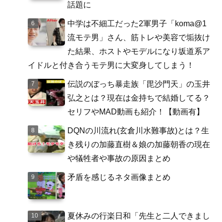
話題に
中学は不細工だった2軍男子「koma@1
流モテ男」さん、筋トレや美容で垢抜け
た結果、ホストやモデルになり坂道系ア
イドルと付き合うモテ男に大変身してしまう！
伝説のぼっち暴走族「毘沙門天」の玉井
弘之とは？現在は金持ちで結婚してる？
セリフやMAD動画も紹介！【動画有】
DQNの川流れ(玄倉川水難事故)とは？生
き残りの加藤直樹＆娘の加藤朝香の現在
や犠牲者や事故の原因まとめ
矛盾を感じるネタ画像まとめ
夏休みの行楽日和「先生と二人できまし