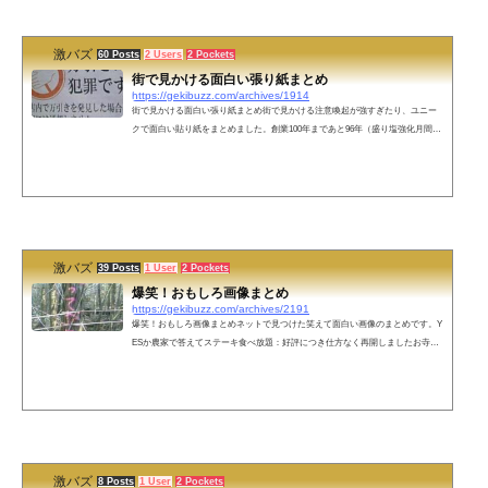
激バズ
60 Posts
2 Users
2 Pockets
街で見かける面白い張り紙まとめ
https://gekibuzz.com/archives/1914
街で見かける面白い張り紙まとめ街で見かける注意喚起が強すぎたり、ユニー
クで面白い貼り紙をまとめました。創業100年まであと96年（盛り塩強化月間）
冷麺始めさせられました。誠に勝手ながら女房が逃走した為、休業します。犬
語バージョンの禁止張り紙そのごみ！あなたの庭先にお届けします（カラス運
送K.K）令和生まれのお客様のご飲食は固くお断り、なお明治・大正生まれの方
の飲食は無料ブサイクのナンパ・騒音・イキリ・謎の一気飲み禁止盗むな（お
じいちゃんの野菜を盗るな 楽しみが悲しみに代わる）ここにしょうべんする
な。ち...
激バズ
39 Posts
1 User
2 Pockets
爆笑！おもしろ画像まとめ
https://gekibuzz.com/archives/2191
爆笑！おもしろ画像まとめネットで見つけた笑えて面白い画像のまとめです。Y
ESか農家で答えてステーキ食べ放題：好評につき仕方なく再開しましたお寺の
掲示板「NO先祖 NO LIFE」「ここは男性用です。今だけ男の独自ルール適用も
ご遠慮ください」冷やし中華炒めました「食物連鎖＠北極」のぬいぐるみアナ
ウンサーの大事な部分が台風マークに中古ウェディングドレス100円（着たまま
帰る人限定・男性もOK）滝沢秀明？朝青龍どっち？古着屋に売ってたセブンイ
レブンの制服天気予報がエロ当店の魚はすべて、死ぬまで生きてました犯罪の
プロ...
激バズ
8 Posts
1 User
2 Pockets