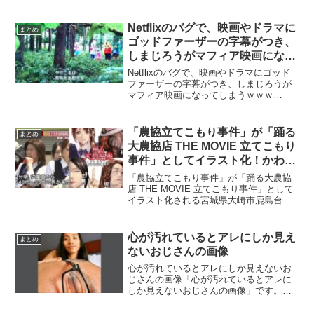
セリフを言わせた結果ｗｗｗネットの声
追いつく(走り)— アニメ伯爵RX
(@Hakusyaku_Rx) January 20, 20...
Netflixのバグで、映画やドラマに
まとめ
ゴッドファーザーの字幕がつき、
しまじろうがマフィア映画になっ
てしまうｗｗｗ
Netflixのバグで、映画やドラマにゴッド
ファーザーの字幕がつき、しまじろうが
マフィア映画になってしまうｗｗｗ
Netflixの字幕機能がバグって、全作品に
ゴッドファーザーの字幕がついてしま
う、しまじろう、ちびまる子ちゃん、き
「農協立てこもり事件」が「踊る
まとめ
かんしゃトーマ...
大農協店 THE MOVIE 立てこもり
事件」としてイラスト化！かわい
い女の子や古畑任三郎などのコラ
「農協立てこもり事件」が「踊る大農協
画像も紹介！【動画有】
店 THE MOVIE 立てこもり事件」として
イラスト化される宮城県大崎市鹿島台平
渡のＪＡみどりの鹿島台支店で立てこも
り事件が発生し、現場にいた無職男性が
カウンターに火を放つなどしたが警察に
心が汚れているとアレにしか見え
まとめ
取り押さえられ...
ないおじさんの画像
心が汚れているとアレにしか見えないお
じさんの画像「心が汚れているとアレに
しか見えないおじさんの画像」です。あ
なたの心は汚れていましたか？ネットの
声なんか萎えたわ起訴オッサンのまなこ