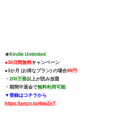
★
Kindle Unlimited
●
30日間無料
キャンペーン
●3か月 (お得なプラン) の場合
99円
・
200万冊
以上が読み放題
・期間中退会で
無料利用可能
▼登録はコチラから
https://amzn.to/4iiwZeT