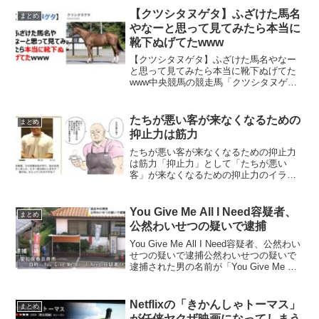
やん陸続きだったらとっくに終わって
【クツシタヌゲタ】ふざけた馬名
まとめ
る。海に囲まれてても特区に...
やなーと思って見てみたら本当に
靴下ぬげてたwww
【クツシタヌゲタ】ふざけた馬名やなー
と思って見てみたら本当に靴下ぬげてた
www中央競馬の競走馬「クツシタヌゲ
タ」の名前が、ふざけてると思ったら本
当に靴下脱げたように足の一本が茶色の
ままで、それが馬名の由来だったという
たちが悪い客が来なくなるための
まとめ
投稿が反響を呼んでいます...
抑止力は筋力
たちが悪い客が来なくなるための抑止力
は筋力「抑止力」として「たちが悪い
客」が来なくなるための抑止力のイラス
トが反響を呼んでいます。抑止力
pic.twitter.com/fw2ZU99pTJ— やじまけん
じ (@yajima_kenji) ...
You Give Me All I Need容疑者、
まとめ
公然わいせつの疑いで逮捕
You Give Me All I Need容疑者、公然わい
せつの疑いで逮捕公然わいせつの疑いで
逮捕された男の名前が「You Give Me All
I Need容疑者」になっており、これが面
白すぎると話題になっています。おはよ
う☀今日も一...
Netflixの「きかんしゃトーマス」
まとめ
が任侠ヤクザ映画になってしまう