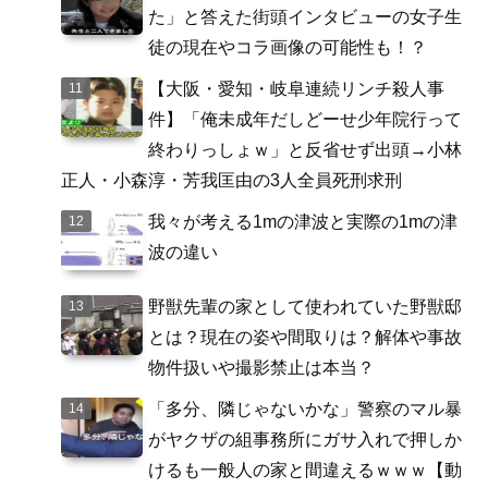
た」と答えた街頭インタビューの女子生
徒の現在やコラ画像の可能性も！？
【大阪・愛知・岐阜連続リンチ殺人事
件】「俺未成年だしどーせ少年院行って
終わりっしょｗ」と反省せず出頭→小林
正人・小森淳・芳我匡由の3人全員死刑求刑
我々が考える1mの津波と実際の1mの津
波の違い
野獣先輩の家として使われていた野獣邸
とは？現在の姿や間取りは？解体や事故
物件扱いや撮影禁止は本当？
「多分、隣じゃないかな」警察のマル暴
がヤクザの組事務所にガサ入れで押しか
けるも一般人の家と間違えるｗｗｗ【動