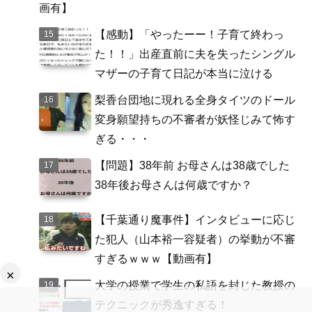
画有】
【感動】「やったーー！子育て終わっ
た！！」出産直前に夫を失ったシングル
マザーの子育て日記が本当に泣ける
梨香台団地に現れる全身タイツのドール
変身願望持ちの不審者が妖怪じみて怖す
ぎる・・・
【問題】38年前 お母さんは38歳でした
38年後お母さんは何歳ですか？
【千葉通り魔事件】インタビューに応じ
た犯人（山本裕一容疑者）の挙動が不審
すぎるｗｗｗ【動画有】
×
大学の授業で学生の私語を封じた教授の
テクニックが秀逸すぎる！