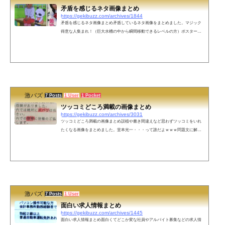
矛盾を感じるネタ画像まとめ
https://gekibuzz.com/archives/1844
矛盾を感じるネタ画像まとめ矛盾しているネタ画像をまとめました。マジック
得意な人集まれ！（巨大水槽の中から瞬間移動できるレベルの方）ポスター貼
り紙禁止（これはいいの？）手を洗うバイキンマンストライク！？デッドボー
ルじゃなくて？蟹の説明（海老食いてえ・まさにマグロ・ウニ・アイアムアサ
ーモン）カブトムシ(kuwagata)：メェーホットレモン（つめた～１）みんな誰よ
りも大きな声で歌った→左上の子、声出てないあつあつ！ホッカホカ！ソフト
クリームお客様へ 座りながらの立ち読みはご遠慮ください来週のウルトラマン
は仮...
激バズ
7 Posts
1 User
1 Pocket
ツッコミどころ満載の画像まとめ
https://gekibuzz.com/archives/3031
ツッコミどころ満載の画像まとめ誤植や書き間違えなど思わずツッコミをいれ
たくなる画像をまとめました。堂本光一・・・って誰だよｗｗｗ問題文に解答
が書いてある金子獲得へ、広島5億年20円提示保健のプリント（男が話を聞いて
るときに見せる6種類の表情）誤字は原点の対象です。昼食(40分200点)って配点
あるんかい！お太りさまあわせて2本限り（デブを丁寧に言った？）四ノ宮 那月
（体重7kg）カードを集めれば集めるほど明らかに謎！！秒速15km＝時速54000
kmのバスって・・・過去と書かれたゴミ袋美的：外面いいねって言われます福
井...
激バズ
7 Posts
1 User
面白い求人情報まとめ
https://gekibuzz.com/archives/1445
面白い求人情報まとめ面白くてどこか変な社員やアルバイト募集などの求人情