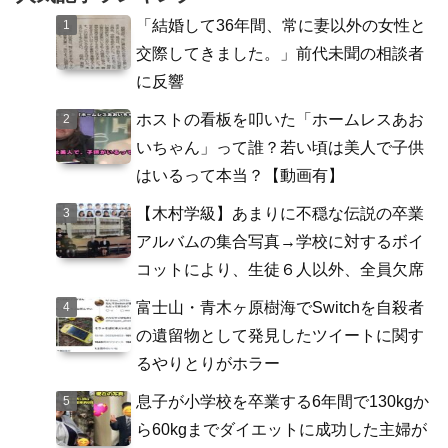
「結婚して36年間、常に妻以外の女性と
交際してきました。」前代未聞の相談者
に反響
ホストの看板を叩いた「ホームレスあお
いちゃん」って誰？若い頃は美人で子供
はいるって本当？【動画有】
【木村学級】あまりに不穏な伝説の卒業
アルバムの集合写真→学校に対するボイ
コットにより、生徒６人以外、全員欠席
富士山・青木ヶ原樹海でSwitchを自殺者
の遺留物として発見したツイートに関す
るやりとりがホラー
息子が小学校を卒業する6年間で130kgか
ら60kgまでダイエットに成功した主婦が