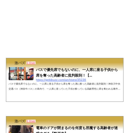
激バズ
1 User
バスで優先席でもないのに、一人席に座る子供から
席を奪った高齢者に批判殺到！【...
https://gekibuzz.com/archives/35236
バスで優先席でもないのに、一人席に座る子供から席を奪った酒に酔った高齢者に批判殺到！神奈川中央
交通バス（神奈中バス）の車内で、一人席に座っていた子供が酔っている高齢男性に席を奪われる事件が
発生、そばにいた女性が抗議しても、意味不明の反論をして、老害を巻き散らしていると話題です。動画
撮影エリア（神奈川県の）の地図や路線図ネットの反応あー、居合わせたらたまらず絡んでたわ🤣— ⬣
ヘルモンテ ❖NFTコレクター❖ (@hellmonte_NFT) February 18, 2023ちと論点は違いますが、こうなりた
くないからこそ足腰を鍛...
激バズ
1 User
電車のドアが閉まるのを何度も邪魔する高齢者が迷