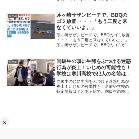
定されるというセクシャルハラスメント
のボーダーラインが低すぎると話題にな
っています。ネットの声LINEスタンプも
茅ヶ崎サザンビーチで、BBQの
まとめ
こんなところで取り上...
ゴミ放置 ・・・「もう二度と来
なくていいよ。」
茅ヶ崎サザンビーチで、BBQのゴミ放置
・・・「もう二度と来なくていいよ。」
茅ヶ崎サザンビーチで、BBQのゴミが不
法投棄され 、地元の住民からは「もう二
度と来なくていいよ。」との声が。もう
二度と来なくていいよ。あ、まて、もう
同級生の頭に生卵をぶつける迷惑
まとめ
一回だけ片付けに...
行為が炎上！いじめの可能性も！
学校は寒川高校で犯人の名前は未
特定
同級生の頭に生卵をぶつける迷惑行為が
炎上！いじめの可能性も！名前や学校の
特定情報は？とある駅で、同級生の頭に
生卵をぶつける迷惑行為の動画が撮影さ
れ、いじめのではないかと炎上していま
す。同級生の頭に生卵をぶつける迷惑行
為これは、いじめ？いじめ...
×