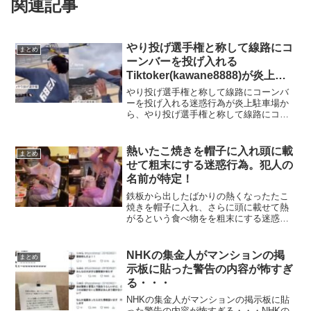
関連記事
やり投げ選手権と称して線路にコ
まとめ
ーンバーを投げ入れる
Tiktoker(kawane8888)が炎上！
犯人の名前は未特定で撮影場所は
やり投げ選手権と称して線路にコーンバ
予讃線の伊予大洲－西大洲駅間
ーを投げ入れる迷惑行為が炎上駐車場か
ら、やり投げ選手権と称して線路にコー
ンバーを投げ入れる
Tiktoker(kawane8888)が炎上していま
す、炎上というかむしろ犯罪行為なので
熱いたこ焼きを帽子に入れ頭に載
まとめ
事件の追及が待たれます。...
せて粗末にする迷惑行為。犯人の
名前が特定！
鉄板から出したばかりの熱くなったたこ
焼きを帽子に入れ、さらに頭に載せて熱
がるという食べ物をを粗末にする迷惑行
為が批判されています。熱いたこ焼きを
帽子に入れ頭に載せて粗末にする迷惑行
為たこ焼きを頭の上に乗せて粗末にする
NHKの集金人がマンションの掲
まとめ
迷惑行為これはアウト？セ...
示板に貼った警告の内容が怖すぎ
る・・・
NHKの集金人がマンションの掲示板に貼
った警告の内容が怖すぎる・・・NHKの