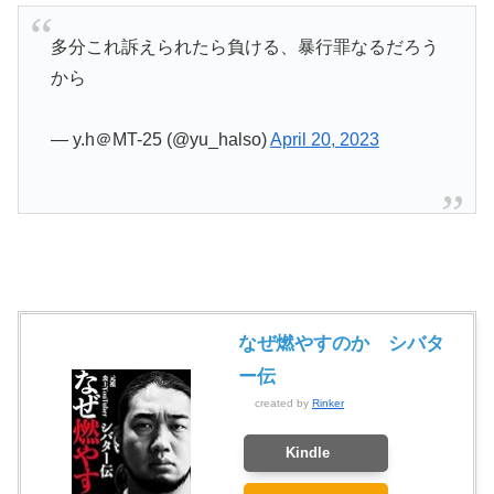
多分これ訴えられたら負ける、暴行罪なるだろう
から
— y.h＠MT-25 (@yu_halso)
April 20, 2023
なぜ燃やすのか シバタ
ー伝
created by
Rinker
Kindle