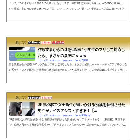
「しつけのできてない子供さんの入店はお断りします」客に媚びない張り紙をした店の対応が素晴らし
い！最近、客に媚びる店が多いなか「躾（しつけ）のできてない騒々しい子供さんの入店は他のお客様の
ご迷惑となりますので固くお断りします」という客に媚びない張り紙を出した店の対応が素晴らしいと反
響を呼んでいます。ネットの声客層が良くなるので結局お客様は増えますね。こっちは金払ってんだけ
ど？って態度のお客様はおかえりくださいってかんじですよね_(┐「ε:)_お互い、客と定員の前に、1人の
人間なのにね( ˙-˙ )FF外から失...
激バズ
54 Posts
1 User
1 Pocket
詐欺業者からの迷惑LINEに小学生のフリして対応し
たら、まさかの展開にｗｗｗ
https://gekibuzz.com/archives/2001
詐欺業者からの迷惑LINEに小学生のフリして対応したら、まさかの展開にｗｗｗマッチングアプリや出会
い系サイトなどで偽装した業者から迷惑LINEが来ることがありますが、この迷惑LINEに小学生のフリしし
て対応したらまさかの展開にwww業者からのLINEを小学生のフリしてみたら業者が手動だった。 pic.twitt
er.com/JGRe7AlCdE— おたみ (@otamiotanomi) 2018年11月17日当たり前ですけどこれから返信きません
ね。 pic.twitter.com/AxLHS9SmR5— おたみ (@otamiotanomi) 2018年11月17日ネットの反応業者実はいい人
っぽい。— Nikonist (...
激バズ
51 Posts
2 Users
JR赤羽駅で女子高生が追いかける痴漢を転倒させた
男性がナイスアシストすぎる！【...
https://gekibuzz.com/archives/33607
JR赤羽駅で女子高生が追いかける痴漢を転倒させた男性がナイスアシストすぎる！【動画有】JR赤羽駅
で、痴漢と思われる男が女子高生から「逃げるな！」と言われながら駅のホームを逃走していたところ、
他の男性に足を引っ掛けられ転倒し、駅員に取り押さえられたとことがナイスアシストだと話題になって
います。JR赤羽駅で、痴漢で逃走する犯人確保のためナイスアシストするおじさん pic.twitter.com/Rt1eQ