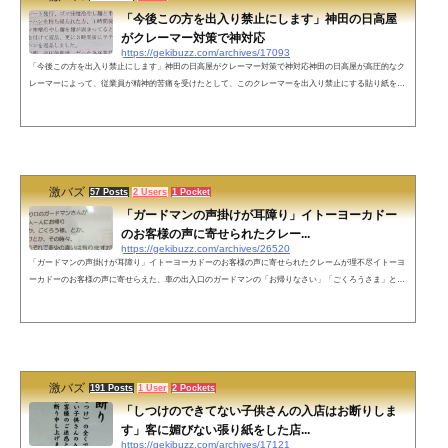
「今後この方を出入り禁止にします」神田の日高屋
がクレーマー対策で神対応
https://gekibuzz.com/archives/17093
「今後この方を出入り禁止にします」神田の日高屋がクレーマー対策で神対応神田の日高屋が高圧的なク
レーマーによって、従業員が精神的苦痛を受けたとして、このクレーマーを出入り禁止にする貼り紙を店
舗に掲載して適切な対応だと賞賛を浴びています。客であっても対等な関係であることを示した例であ
り、今後サービス業にもこういった対応が広がっていってもいいのではないでしょうか。【全文】7月31
日（金）深夜2時24分レシート発行、ゴマ味噌冷やし麺と半チャーハンを持ちかられた方、1時間後にゴマ
味噌冷やし麺を面が固まってると...
激バズ
57 Posts
2 Users
1 Pocket
「ガードマンの声掛けが耳障り」イトーヨーカドー
のお客様の声に寄せられたクレー...
https://gekibuzz.com/archives/26520
「ガードマンの声掛けが耳障り」イトーヨーカドーのお客様の声に寄せられたクレームが理不尽イトーヨ
ーカドーのお客様の声に寄せらえた、車の出入口のガードマンの「お帰りなさい」「ごくろうさま」とい
う挨拶が不快だというクレーマーからの投書がされ話題になっています。イトーヨーカドーのお客様の
声、盛り上がってる。 pic.twitter.com/NAl8b4xbwX— ポチ袋 (@osobamen) 2018年3月17日上記のクレーム
に対して利用客から反論の投書がありました。ネットの声挨拶されるのに不快感を感じるのは寂しい人生
よ。笑顔で挨拶。それすると気...
激バズ
191 Posts
1 User
2 Pockets
「しつけのできてない子供さんの入店はお断りしま
す」客に媚びない張り紙をした店...
https://gekibuzz.com/archives/17121