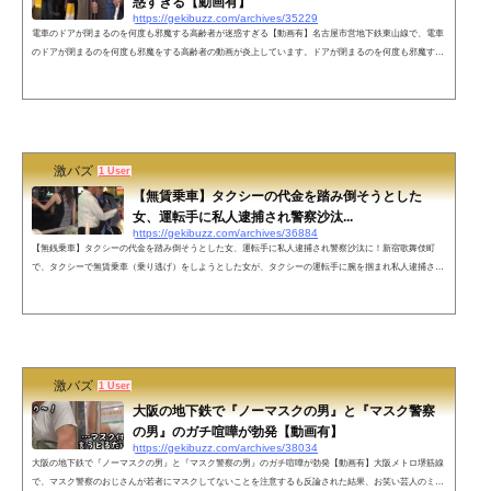
惑すぎる【動画有】
https://gekibuzz.com/archives/35229
電車のドアが閉まるのを何度も邪魔する高齢者が迷惑すぎる【動画有】名古屋市営地下鉄東山線で、電車
のドアが閉まるのを何度も邪魔をする高齢者の動画が炎上しています。ドアが閉まるのを何度も邪魔する
高齢者これは故意だと思う？それとも病気だと思う？pic.twitter.com/pUqwvzbrBo— 激バズ3rd (@gekibnew
s) July 18, 2023 ネットの声未来から来た爺さんがこの電車が踏切で車と接触事故起こすの知っててタイミ
ングずらしてる説好き😄降ろしたらいい。動画見るだけでイライラする。明らかな危険行為なんだから、
引きずり...
激バズ
1 User
【無賃乗車】タクシーの代金を踏み倒そうとした
女、運転手に私人逮捕され警察沙汰...
https://gekibuzz.com/archives/36884
【無銭乗車】タクシーの代金を踏み倒そうとした女、運転手に私人逮捕され警察沙汰に！新宿歌舞伎町
で、タクシーで無賃乗車（乗り逃げ）をしようとした女が、タクシーの運転手に腕を掴まれ私人逮捕され
た動画が話題なっています。【動画有】無賃乗車した犯人の女は、キャバクラ嬢かホストの客の可能性事
件が起きたのは、新宿歌舞伎町という場所柄、キャバクラ嬢かホストの客ではないかと思われます。その
理由としては、自分が無銭乗車をしようとしたのに「気持ち悪いから離せ！」など他責性の高い言葉が出
たことから夜職である可能性が...
激バズ
1 User
大阪の地下鉄で『ノーマスクの男』と『マスク警察
の男』のガチ喧嘩が勃発【動画有】
https://gekibuzz.com/archives/38034
大阪の地下鉄で『ノーマスクの男』と『マスク警察の男』のガチ喧嘩が勃発【動画有】大阪メトロ堺筋線
で、マスク警察のおじさんが若者にマスクしてないことを注意するも反論された結果、お笑い芸人のミキ