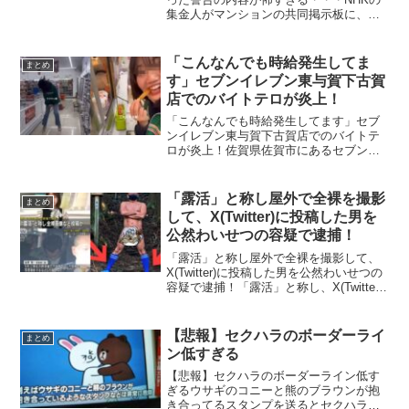
集金人がマンションの共同掲示板に、誹
謗中傷レベルの警告を掲示して、その内
容が怖すぎると反響を呼んでいます。ネ
ットの反応これ一行目は働いてるじゃな
「こんなんでも時給発生してま
まとめ
くて動いてると書きた...
す」セブンイレブン東与賀下古賀
店でのバイトテロが炎上！
「こんなんでも時給発生してます」セブ
ンイレブン東与賀下古賀店でのバイトテ
ロが炎上！佐賀県佐賀市にあるセブンイ
レブン東与賀下古賀店でのバイトテロ
が、商品のポテトをつまみ食いしたり、
店内で暴れたりと酷すぎると話題になっ
「露活」と称し屋外で全裸を撮影
まとめ
ています。 ネットの声これ...
して、X(Twitter)に投稿した男を
公然わいせつの容疑で逮捕！
「露活」と称し屋外で全裸を撮影して、
X(Twitter)に投稿した男を公然わいせつの
容疑で逮捕！「露活」と称し、X(Twitter)
にに屋外で撮影した全裸画像を投稿した
男を公然わいせつ容疑で逮捕、その他、
会社員や大学生ら２２～４５歳の男を
【悲報】セクハラのボーダーライ
まとめ
書...
ン低すぎる
【悲報】セクハラのボーダーライン低す
ぎるウサギのコニーと熊のブラウンが抱
き合ってるスタンプを送るとセクハラ認