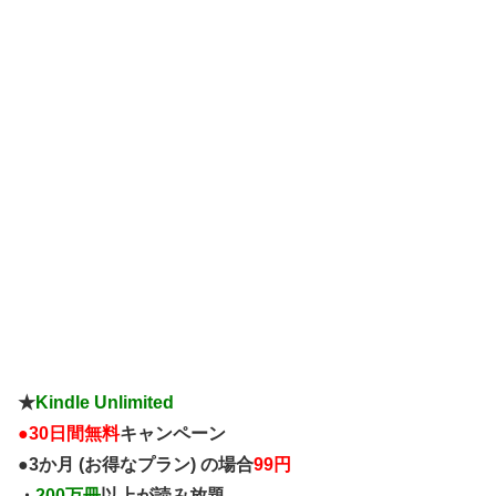
wBrnh— 激バズ(政治&エンタメニュース) (@gekibuzz) February 23, 2023 ●当初は、冤罪ではないかと言わ
れていた、この...
★
Kindle Unlimited
●
30日間無料
キャンペーン
●3か月 (お得なプラン) の場合
99円
・
200万冊
以上が読み放題