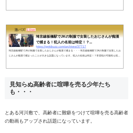
っぽい声で警察を呼びまくる作戦を行ったことで話題なっています。【頂上決戦】大阪の地下鉄で『ノー
マスクの男』と『マスク警察の男』のガチ喧嘩が勃発 @大阪メトロ堺筋線マスク警察がお笑い芸人のミキ
っぽい声で警察を呼びまくる作戦に出て完封勝利を収める 漢のプライドを懸けた絶対に負けられない戦い
がここにあると話題に(撮影:...
激バズ
1 User
埼京線板橋駅でJKの制服で女装したおじさんが痴漢
で捕まる！犯人の名前は特定！？...
https://gekibuzz.com/archives/37717
埼京線板橋駅でJKの制服で女装したおじさんが痴漢で捕まる・・・埼京線板橋駅でJKの制服で女装したお
じさんが痴漢で捕まったことが大きな話題になっています。犯人の名前は特定！？常習犯の可能性も犯人
の名前は現時点では不明ですが、カモフラージュに使っているとことから常習犯の可能性もあります。埼
京線板橋駅でとんでもない痴漢捕まえましたこんなやつに痴漢されたら一生トラウマになるモザイクつけ
るか最後まで迷いましたがつけることにしました pic.twitter.com/vFzbCKPUBL— ガッツch. 痴漢盗撮駆逐
プロジェクト (@g_menguts_c...
見知らぬ高齢者に喧嘩を売る少年たち
も・・・
とある河川敷で、高齢者に難癖をつけて喧嘩を売る高齢者
の動画もアップされ話題になっています。