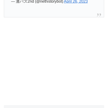
— 激バズ2nd (@nethistorybot)
April 26, 2023