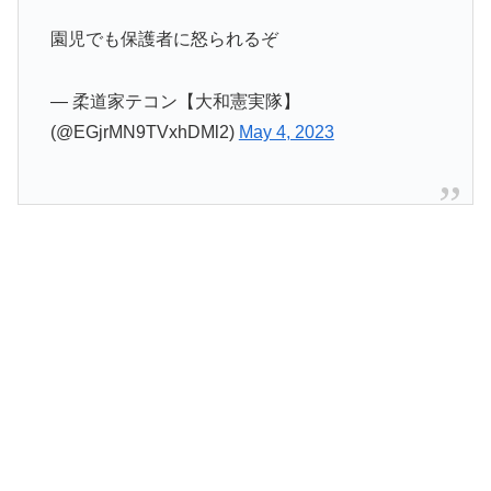
園児でも保護者に怒られるぞ
— 柔道家テコン【大和憲実隊】
(@EGjrMN9TVxhDMl2)
May 4, 2023