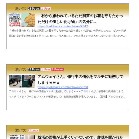
激バズ
28 Posts
1 User
「村から嫌われているただ洞窟のお花を守りたかっ
ただけの優しい化け物」の気分に...
https://gekibuzz.com/archives/2342
「村から嫌われているただ洞窟のお花を守りたかっただけの優しい化け物」の気分になったエピソードが
面白い女の子の靴が脱げて拾ってあげたら、泣き出して、それを見ていた大人から冷たい目で見られたと
いうのが「村から嫌われているただ洞窟のお花を守りたかっただけの優しい化け物」のようだとする投稿
が反響を呼んでいます。さっきコンビニ入ったら靴が脱げちゃった子がいて拾って女の子に手渡そうとし
たら、僕の方を見るなり大号泣するわ周りの大人は冷たい目で見てくるわで「村から嫌われているただ洞
窟のお花を守りたかっただけ...
激バズ
12 Posts
1 User
1 Pocket
アムウェイさん、修行中の僧侶をマルチに勧誘して
しまうｗｗｗ
https://gekibuzz.com/archives/2358
アムウェイさん、修行中の僧侶をマルチに勧誘してしまうｗｗｗアムウェイが、修行中の托鉢僧にまで、
マルチ（ネットワークビジネス）の勧誘をしている画像が反響を呼んでいます。【悲報】アムウェイさ
ん、修行中のお坊さんすら勧誘ターゲットにしてしまう 南無ウェイへ pic.twitter.com/j629wzBpLH— 滝
沢ガレソ (@takigare3) February 22, 2021 ネットの反応南無ウェイｗｗｗ— 幻集郎（げんじゅうろう）@フ
ェミやろ!!!!! (@ky2chui) February 22, 2021 怪しい人（修行中） vs 怪しい人（修行中）ニーズが一致してい
るｗ&m...
激バズ
2 Users
就活の面接が上手くいかないので、趣味を聞かれた