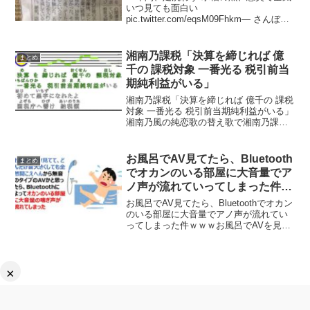
いつ見ても面白い
pic.twitter.com/eqsM09Fhkm— さんぼる
(@Sanboru_youtube) March 30, 2022ネッ
トの声洗わなかった足を入れた途端、王
水が精製さ...
湘南乃課税「決算を締じれば 億
まとめ
千の 課税対象 一番光る 税引前当
期純利益がいる」
湘南乃課税「決算を締じれば 億千の 課税
対象 一番光る 税引前当期純利益がいる」
湘南乃風の純恋歌の替え歌で湘南乃課税
の「決算を締じれば 億千の 課税対象 一
番光る 税引前当期純利益がいる・・・」
という歌詞が風刺が効いて面白いと話題
お風呂でAV見てたら、Bluetooth
まとめ
になってい...
でオカンのいる部屋に大音量でア
ノ声が流れていってしまった件ｗ
ｗｗ
お風呂でAV見てたら、Bluetoothでオカン
のいる部屋に大音量でアノ声が流れてい
ってしまった件ｗｗｗお風呂でAVを見て
いて無音でおかしいなと思ったら、実
は、Bluetoothでお母さんの部屋に爆音で
アノ声が流れてしまったエピソード面白
す...
×