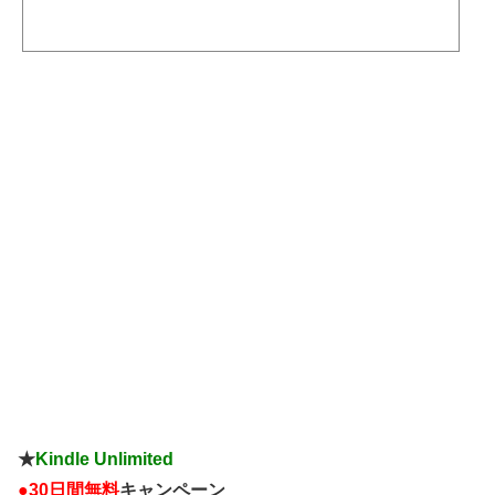
姫！？月姫のソフトがあったんですか！・・やりたかった！やりたかった！」
「アンタだって警察24時に出てないだろ！」「この四角い袋はなんだ？」→
「ハーブ（紅茶）です」「そこのフェアレディZ止まって！」→「セリカです」
現在僕がネットで不審者になったのはまた別の話こんにちはー西部警察です。9
8式特型指揮車とわかったら先導してくれた白バイ隊員彼女のほうの職質終わり
来た警官「付...
★
Kindle Unlimited
●
30日間無料
キャンペーン