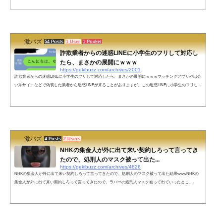
ほとんど日本語が話せなくて、友達と待ち合わせのために地下鉄に乗らなきゃだめだったんだけど『地下
鉄』という日本語を知らなかったから、街にいた人に「サブウェイ教えてください」と伝え、教えてもら
った方へ行ったらちゃんとサ...
激バズ
54 Posts
1 User
1 Pocket
詐欺業者からの迷惑LINEに小学生のフリして対応し
たら、まさかの展開にｗｗｗ
https://gekibuzz.com/archives/2001
詐欺業者からの迷惑LINEに小学生のフリして対応したら、まさかの展開にｗｗｗマッチングアプリや出会
い系サイトなどで偽装した業者から迷惑LINEが来ることがありますが、この迷惑LINEに小学生のフリしし
て対応したらまさかの展開にwww業者からのLINEを小学生のフリしてみたら業者が手動だった。 pic.twitt
er.com/JGRe7AlCdE— おたみ (@otamiotanomi) 2018年11月17日当たり前ですけどこれから返信きません
ね。 pic.twitter.com/AxLHS9SmR5— おたみ (@otamiotanomi) 2018年11月17日ネットの反応業者実はいい人
っぽい。— Nikonist (...
激バズ
4 Posts
2 Users
NHKの集金人が外に出て来い契約しろって言ってき
たので、処刑人のマスク被って出た...
https://gekibuzz.com/archives/4826
NHKの集金人が外に出て来い契約しろって言ってきたので、処刑人のマスク被って出た結果wwwNHKの
集金人が外に出て来い契約しろって言ってきたので、ラバーの処刑人マスク被って出ていったとこ
ろ・・・www今NHKの民が来て契約しろ外に出て来いって言われたからこの格好で外に出て行ったら慌
てて逃げて行ったぞ😠なんて失礼な奴だ — 12歳ちゃん (@hitonounti)👍どこに行けば購入出来る？— どん
底自己開✊mayuge.PICAReSt (@mayuge53561299) November 28, 2019ネットの声自分なんて料理中だから
後にしてくれ！言っても...