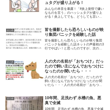
ュタグが盛り上がる！
みんなの本音を暴露！「#炎上覚悟で嫌い
なものを言う」のハッシュタグが盛り上
がる！炎上してでも、どうしても言いた
いみんなの嫌いなものを「#炎上覚悟で嫌
いなものを言う」のハッシュタグで投稿
することが流行中のようです！おっさん
皆を撮影したら恐ろしいものが映
まとめ
の股間から吹き出るお...
り集団パニックを経験した話
皆を撮影したら恐ろしいものが映り集団
パニックを経験した話ネットの声最初の3
行でやばい！と思ったのですが、次の
行、次に行へと向かう自分の視線を止め
ることができず。息もつかせぬ展開に酸
素の供給を阻害しつつ酸素を要求する腹
人の犬の名前が「おちつけ」だっ
まとめ
筋運動に、毎度ながらやば...
たので飼い主になんでおちつけに
なったのか聞いたら・・・
人の犬の名前が「おちつけ」だったので
飼い主になんでおちつけになったのか聞
いたら・・・人の犬の名前が「おちつ
け」だったので飼い主になんでおちつけ
になったのか聞いたら「常にありえんく
らい尻尾振って興奮気味なので家族で落
10年間、足洗わず 水槽の魚、悪
まとめ
ち着け！ばかり言ってたら本...
臭で全滅
10年間、足洗わず 水槽の魚、悪臭で全滅