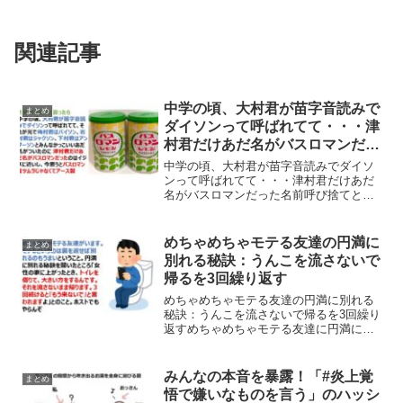
関連記事
中学の頃、大村君が苗字音読みで
まとめ
ダイソンって呼ばれてて・・・津
村君だけあだ名がバスロマンだっ
た
中学の頃、大村君が苗字音読みでダイソ
ンって呼ばれてて・・・津村君だけあだ
名がバスロマンだった名前呼び捨てと言
ったら中学の頃、大村君が苗字音読みで
ダイソンって呼ばれてて、それが元で梅
村君はバイソン、若村君はジャクソン、
めちゃめちゃモテる友達の円満に
まとめ
下村君はアンダーソンとみ...
別れる秘訣：うんこを流さないで
帰るを3回繰り返す
めちゃめちゃモテる友達の円満に別れる
秘訣：うんこを流さないで帰るを3回繰り
返すめちゃめちゃモテる友達に円満に別
れる秘訣を聞いたところ、うんこを流さ
ないで帰るを3回繰り返すことで相手から
別れたいという意思を引き出せるようで
みんなの本音を暴露！「#炎上覚
まとめ
すｗｗｗめちゃめちゃ...
悟で嫌いなものを言う」のハッシ