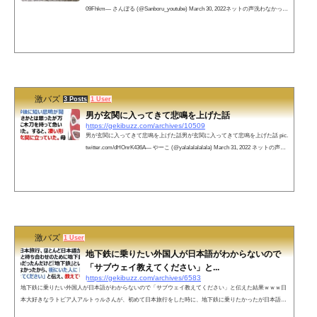
09Fhkm— さんぼる (@Sanboru_youtube) March 30, 2022ネットの声洗わなかった
足を入れた途端、王水が精製されてしまったのか?— 👺👺妖怪パコパコハメ太郎
👺👺 (@arcatrazz1993) March 31, 2022 足を洗わずどうやって風呂に入ってい
た??ww— ポッコ ﾎﾟｺ 🌻💙💛に幸あれ (@poko_stand) March 31, 2022pic.twitter.co
m/IF9TVh5lrW— 錫村 (@evajiru) March 31, 2022彼女の嗅覚が心配だ— 弥生&#x
1...
激バズ
3 Posts
1 User
男が玄関に入ってきて悲鳴を上げた話
https://gekibuzz.com/archives/10509
男が玄関に入ってきて悲鳴を上げた話男が玄関に入ってきて悲鳴を上げた話 pic.
twitter.com/dHOnrK436A— やーこ (@yalalalalalala) March 31, 2022 ネットの声
「男が玄関に入ってきて、悲鳴を上げた話」ではなく、「男が、玄関に入って
きて悲鳴を上げた話」でしたか…— irai (@Irai59385435) March 31, 2022 銀行で
座ってまってる間読んでたので完全に怪しい人に見られたかもかまわず笑わせ
ていただきました✨目出し帽親子で部屋で被るの最強ですね🔥荒ぶる犬🐕素敵
キャラ😍凄惨な現場に踏みこん...
激バズ
1 User
地下鉄に乗りたい外国人が日本語がわからないので
「サブウェイ教えてください」と...
https://gekibuzz.com/archives/6583
地下鉄に乗りたい外国人が日本語がわからないので「サブウェイ教えてください」と伝えた結果ｗｗｗ日
本大好きなラトビア人アルトゥルさんが、初めて日本旅行をした時に、地下鉄に乗りたかったが日本語が
話せなかったので「サブウェイ教えてください」と伝えた結果、爆笑の展開にｗｗｗ初めての日本旅行、