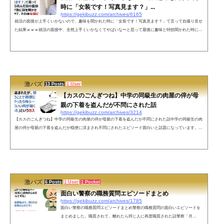
時に「女装です！写真見ます？」...
https://gekibuzz.com/archives/6165
就活の面接が上手くいかないので、趣味を聞かれた時に「女装です！写真見ます？」て言って自撮り見せ
た結果ｗｗｗ就活の面接中、全然上手くいかなくてやばいな〜と思って最後に趣味と特技聞かれた時に、
もうどうでもいいやって気持ちで「女装です！写真見ます？」て言って自撮り見せたら死んだ目の面接官
のオッサンが急に目を輝かせて食いついてきて、その後女装についてめちゃ質問された。そしてなぜか内
定頂いた笑— じゃむぱん (@jam_pan_suki) January 26, 2022 ちな内定頂いたってだけで行かないよそこ—
じゃむぱん (@...
激バズ
13 Posts
1 User
【カスのごんぎつね】中学の同級生の肉屋の倅が母
親の下着を盗んだが不問にされた話
https://gekibuzz.com/archives/3214
【カスのごんぎつね】中学の同級生の肉屋の倅が母親の下着を盗んだが不問にされた話中学の同級生の肉
屋の倅が母親の下着を盗んだが穏便に済まされ不問にされたエピソード面白いと話題になっています。う
ちの母親には「中学の頃、同級生の肉屋の倅に下着を盗まれたが、受験前ということで穏便に済ませてや
ったら毎シーズンかなりいい肉が届くようになった」というカスのごんぎつねみたいな逸話がある— 糞豚
(@obasan130kg) December 17, 2021 ネットの声そこまで原作再現しろとは言ってない()— ナオキ (@ZiHU
pwREbac0UTZ) D...
激バズ
6 Posts
1 User
1 Pocket
面白い警察の職務質問エピソードまとめ
https://gekibuzz.com/archives/1785
面白い警察の職務質問エピソードまとめ警察の職務質問の面白いエピソードを
まとめました。職質されて、離れたら同じ人に再度職質された話警察「月