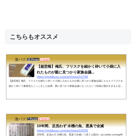
こちらもオススメ
激バズ
19 Posts
1 User
【超悲報】俺氏、フリスクを細かく砕いて小袋に入
れたものが親に見つかり家族会議...
https://gekibuzz.com/archives/10768
【超悲報】俺氏、フリスクを細かく砕いて小袋に入れたものが親に見つかり家族会議にｗｗｗフリスクを
細かく砕いて麻薬売人ごっこをした結果、親に見つかり家族会議になったという投稿が面白すぎると話題
になっています。【超悲報】俺氏 フリスクを細かく砕いて小袋に入れたものが親に見つかり家族会議に pi
c.twitter.com/WYHxqUdfAy— ゆるふわ怪電波☆埼玉 (@yuruhuwa_kdenpa) June 22, 2014 ネットの声@santo
urikusi @clione_azel はじめましてリツイートから来ました。 昔、どっかのサイトの人がそれを鼻から吸
引すると眠気が...
激バズ
7 Posts
2 Users
10年間、足洗わず 水槽の魚、悪臭で全滅
https://gekibuzz.com/archives/10556
10年間、足洗わず 水槽の魚、悪臭で全滅いつ見ても面白い pic.twitter.com/eqsM