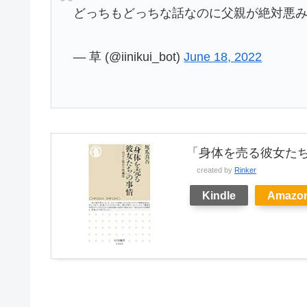
どっちもどっちな話なのに父親が絶対悪
— 草 (@iinikui_bot)
June 18, 2022
「身体を売る彼女たち
created by
Rinker
Kindle
Amazo