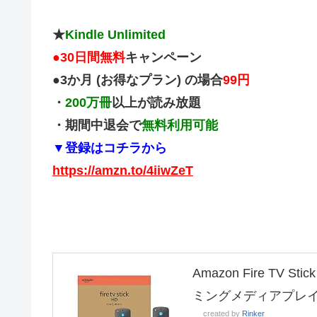
★
Kindle Unlimited
●
30日間無料
キャンペーン
●3か月 (お得なプラン) の場合
99円
・
200万冊
以上が読み放題
・期間中退会で
無料利用可能
▼登録はコチラから
https://amzn.to/4iiwZeT
Amazon Fire TV
ミングメディアプレ
created by
Rinker