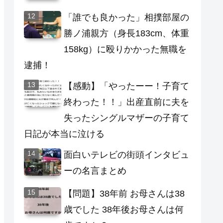
「誰でも良かった」相撲部屋の
勝ノ浦親方（身長183cm、体重
158kg）に殴りかかった無職を
逮捕！
【感動】「やったーー！子育て
終わった！！」出産直前に夫を
失ったシングルマザーの子育て
日記が本当に泣ける
面白いテレビの街頭インタビュ
ーの名言まとめ
【問題】38年前 お母さんは38
歳でした 38年後お母さんは何