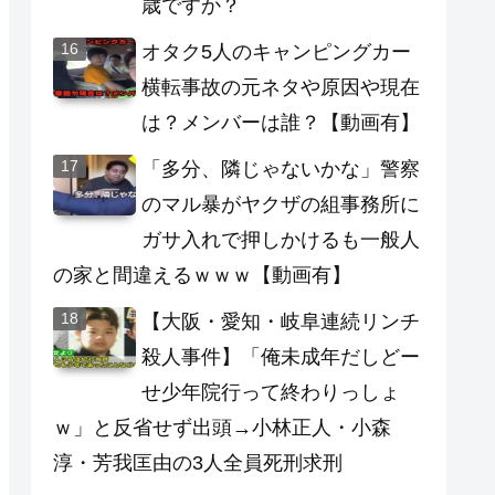
歳ですか？
オタク5人のキャンピングカー
横転事故の元ネタや原因や現在
は？メンバーは誰？【動画有】
「多分、隣じゃないかな」警察
のマル暴がヤクザの組事務所に
ガサ入れで押しかけるも一般人
の家と間違えるｗｗｗ【動画有】
【大阪・愛知・岐阜連続リンチ
殺人事件】「俺未成年だしどー
せ少年院行って終わりっしょ
ｗ」と反省せず出頭→小林正人・小森
淳・芳我匡由の3人全員死刑求刑