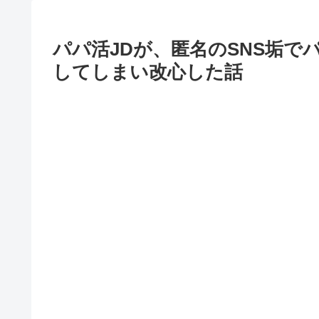
パパ活JDが、匿名のSNS垢
してしまい改心した話