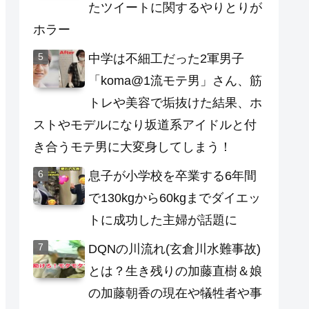
たツイートに関するやりとりが
ホラー
中学は不細工だった2軍男子
「koma@1流モテ男」さん、筋
トレや美容で垢抜けた結果、ホ
ストやモデルになり坂道系アイドルと付
き合うモテ男に大変身してしまう！
息子が小学校を卒業する6年間
で130kgから60kgまでダイエッ
トに成功した主婦が話題に
DQNの川流れ(玄倉川水難事故)
とは？生き残りの加藤直樹＆娘
の加藤朝香の現在や犠牲者や事