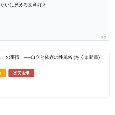
みたいに見える文章好き
」の事情 ──自立と依存の性風俗 (ちくま新書)
n
楽天市場