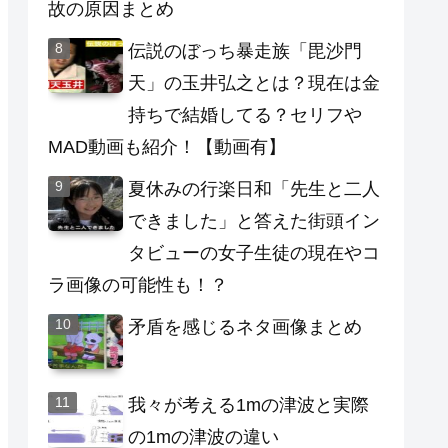
故の原因まとめ
伝説のぼっち暴走族「毘沙門
天」の玉井弘之とは？現在は金
持ちで結婚してる？セリフや
MAD動画も紹介！【動画有】
夏休みの行楽日和「先生と二人
できました」と答えた街頭イン
タビューの女子生徒の現在やコ
ラ画像の可能性も！？
矛盾を感じるネタ画像まとめ
我々が考える1mの津波と実際
の1mの津波の違い