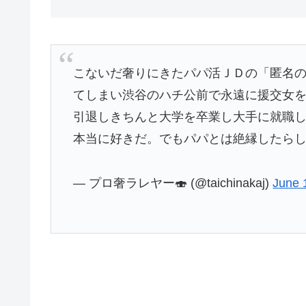
こないだ奢りにきたパパ活ＪＤの「匿名の
てしまい渋谷のハチ公前で永遠に援交女
引退しきちんと大学を卒業し大手に就職
本当に好きだ。でもパパとは絶縁したら
— プロ奢ラレヤー🍣 (@taichinakaj)
June 