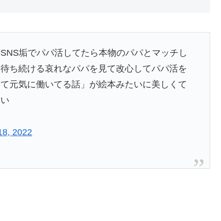
SNS垢でパパ活してたら本物のパパとマッチし
を待ち続ける哀れなパパを見て改心してパパ活を
して元気に働いてる話」が絵本みたいに美しくて
しい
18, 2022