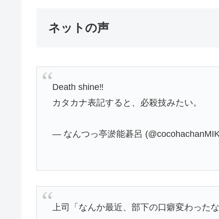
ネットの声
Death shine‼️
カタカナ表記すると、必殺技みたい。
— なんつっ亭淤能碁呂 (@cocohachanMI
上司「なんか最近、部下の口癖変わったなぁ…