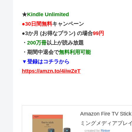
★
Kindle Unlimited
●
30日間無料
キャンペーン
●3か月 (お得なプラン) の場合
99円
・
200万冊
以上が読み放題
・期間中退会で
無料利用可能
▼登録はコチラから
https://amzn.to/4iiwZeT
Amazon Fire TV
ミングメディアプレ
created by
Rinker