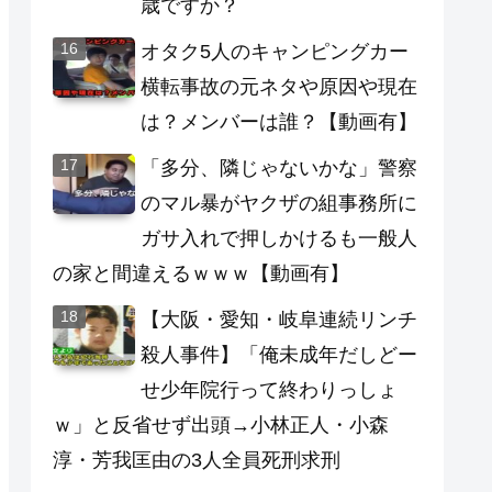
歳ですか？
オタク5人のキャンピングカー
横転事故の元ネタや原因や現在
は？メンバーは誰？【動画有】
「多分、隣じゃないかな」警察
のマル暴がヤクザの組事務所に
ガサ入れで押しかけるも一般人
の家と間違えるｗｗｗ【動画有】
【大阪・愛知・岐阜連続リンチ
殺人事件】「俺未成年だしどー
せ少年院行って終わりっしょ
ｗ」と反省せず出頭→小林正人・小森
淳・芳我匡由の3人全員死刑求刑