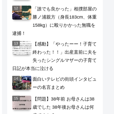
「誰でも良かった」相撲部屋の
勝ノ浦親方（身長183cm、体重
158kg）に殴りかかった無職を
逮捕！
【感動】「やったーー！子育て
終わった！！」出産直前に夫を
失ったシングルマザーの子育て
日記が本当に泣ける
面白いテレビの街頭インタビュ
ーの名言まとめ
【問題】38年前 お母さんは38
歳でした 38年後お母さんは何