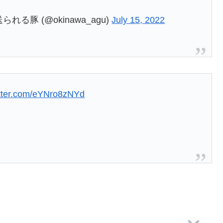
豚 (@okinawa_agu)
July 15, 2022
itter.com/eYNro8zNYd