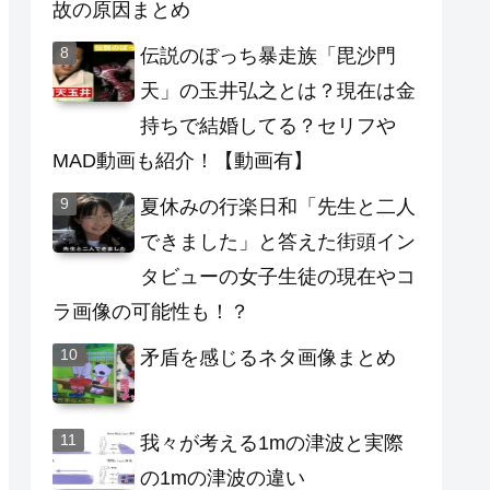
故の原因まとめ
伝説のぼっち暴走族「毘沙門
天」の玉井弘之とは？現在は金
持ちで結婚してる？セリフや
MAD動画も紹介！【動画有】
夏休みの行楽日和「先生と二人
できました」と答えた街頭イン
タビューの女子生徒の現在やコ
ラ画像の可能性も！？
矛盾を感じるネタ画像まとめ
我々が考える1mの津波と実際
の1mの津波の違い