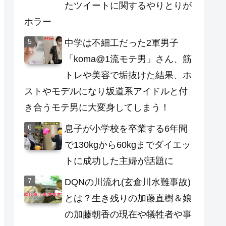
たツイートに関するやりとりが
ホラー
中学は不細工だった2軍男子
「koma@1流モテ男」さん、筋
トレや美容で垢抜けた結果、ホ
ストやモデルになり坂道系アイドルと付
き合うモテ男に大変身してしまう！
息子が小学校を卒業する6年間
で130kgから60kgまでダイエッ
トに成功した主婦が話題に
DQNの川流れ(玄倉川水難事故)
とは？生き残りの加藤直樹＆娘
の加藤朝香の現在や犠牲者や事