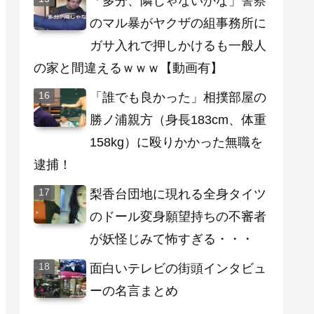
「多分、隣じゃないかな」警察
のマル暴がヤクザの組事務所に
ガサ入れで押しかけるも一般人
の家と間違えるｗｗｗ【動画有】
「誰でも良かった」相撲部屋の
勝ノ浦親方（身長183cm、体重
158kg）に殴りかかった無職を
逮捕！
梨香台団地に現れる全身タイツ
のドール変身願望持ちの不審者
が妖怪じみて怖すぎる・・・
面白いテレビの街頭インタビュ
ーの名言まとめ