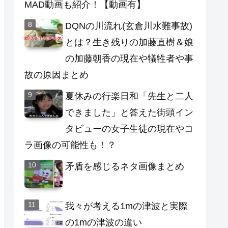
MAD動画も紹介！【動画有】
DQNの川流れ(玄倉川水難事故)
とは？生き残りの加藤直樹＆娘
の加藤朝香の現在や犠牲者や事
故の原因まとめ
夏休みの行楽日和「先生と二人
できました」と答えた街頭イン
タビューの女子生徒の現在やコ
ラ画像の可能性も！？
矛盾を感じるネタ画像まとめ
我々が考える1mの津波と実際
の1mの津波の違い