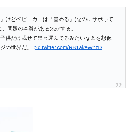
」けどベビーカーは「畳める」(なのにサボって
に、問題の本質がある気がする。
に子供だけ載せて楽々運んでるみたいな図を想像
ージの世界だ。
pic.twitter.com/RB1akeWnzD