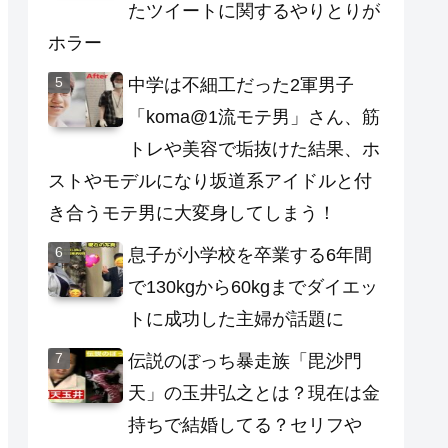
たツイートに関するやりとりが
ホラー
中学は不細工だった2軍男子
「koma@1流モテ男」さん、筋
トレや美容で垢抜けた結果、ホ
ストやモデルになり坂道系アイドルと付
き合うモテ男に大変身してしまう！
息子が小学校を卒業する6年間
で130kgから60kgまでダイエッ
トに成功した主婦が話題に
伝説のぼっち暴走族「毘沙門
天」の玉井弘之とは？現在は金
持ちで結婚してる？セリフや