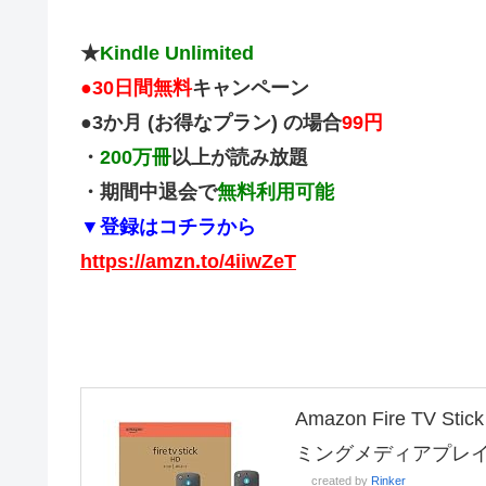
★
Kindle Unlimited
●
30日間無料
キャンペーン
●3か月 (お得なプラン) の場合
99円
・
200万冊
以上が読み放題
・期間中退会で
無料利用可能
▼登録はコチラから
https://amzn.to/4iiwZeT
Amazon Fire TV
ミングメディアプレ
created by
Rinker