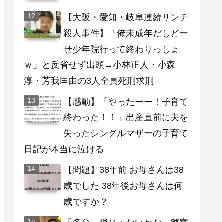
【大阪・愛知・岐阜連続リンチ
殺人事件】「俺未成年だしどー
せ少年院行って終わりっしょ
ｗ」と反省せず出頭→小林正人・小森
淳・芳我匡由の3人全員死刑求刑
【感動】「やったーー！子育て
終わった！！」出産直前に夫を
失ったシングルマザーの子育て
日記が本当に泣ける
【問題】38年前 お母さんは38
歳でした 38年後お母さんは何
歳ですか？