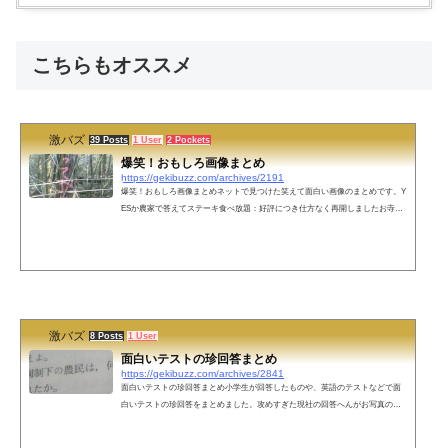
こちらもオススメ
激バズ
39 Posts
1 User
2 Pockets
爆笑！おもしろ画像まとめ
https://gekibuzz.com/archives/2191
爆笑！おもしろ画像まとめネットで見つけた笑えて面白い画像のまとめです。Y
ESか農家で答えてステーキ食べ放題：好評につき仕方なく再開しましたお寺の
掲示板「NO先祖 NO LIFE」「ここは男性用です。今だけ男の独自ルール適用も
ご遠慮ください」冷やし中華炒めました「食物連鎖＠北極」のぬいぐるみアナ
ウンサーの大事な部分が台風マークに中古ウェディングドレス100円（着たまま
帰る人限定・男性もOK）滝沢秀明？朝青龍どっち？古着屋に売ってたセブンイ
レブンの制服天気予報がエロ当店の魚はすべて、死ぬまで生きてました犯罪の
プロ...
激バズ
8 Posts
1 User
面白いテストの珍回答まとめ
https://gekibuzz.com/archives/2841
面白いテストの珍回答まとめ小学生が回答したものや、英語のテストなどで面
白いテストの珍回答をまとめました。攻めすぎた現社の回答へんがお写真の加
工母親のお腹の中の子供＝にゅう子I live in Edoみみをつぶす有機物有機物有機
物・・・・くさもち→くさい＋もちバスコ・ガ・マダって・・・まだ到着して