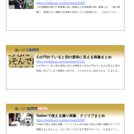
https://gekibuzz.com/archives/3493
【天地魔闘の構え】情報量の多い画像まとめ情報量の多い画像とは、一枚の画
像に、関係のない複数の出来事が共存している状態を示し、これがナンセンス
な面白さを呼び起こしていることから、「情報量の多い画像」インターネット
ミーム的な感じで広がったものです。今回はそんな情報量の多い画像をまとめ
てみました。寝てる男の周りにいるスイカを持つ男、ギターを持つ男、銃を持
つ男おじいちゃんと横転した車とその後ろにいる赤いローブの女性まさにアメ
リカン！！オーストラリア在住。インド人もびっくり！ウェディングドレス姿
でタバ...
激バズ
26 Posts
心が汚れていると別の意味に見える画像まとめ
https://gekibuzz.com/archives/2151
心が汚れていると別の意味に見える画像まとめ心が汚れている人が見ると別の
意味に見えてしまう画像まとめです。イルカのだまし絵きんかん『たまたま』
の初競りボート券売場：足踏み(30分1000円)・手こき（30分500円）友達は「破
格だww」とか言ってたけど俺は心が綺麗だから何を言ってるのかわからなかっ
た。前衛的な次世代ファッションパイナップル専門店の壁（パイパ〇？）パイ
ナップル専門店の壁らしいけど手遅れなので別の言葉しか浮かばないこうもん
であそんではいけませんオランダ・ライデン大学のアリエン・ボイン教授あり
えん…...
激バズ
4 Posts
1 User
Twitterで使える煽り画像、クソリプまとめ
https://gekibuzz.com/archives/5680
Twitterで使える煽り画像、クソリプまとめTwitterで使える煽り画像やクソリプ
画像をまとめました。などと言っております同志サオーリン、なるほどリング