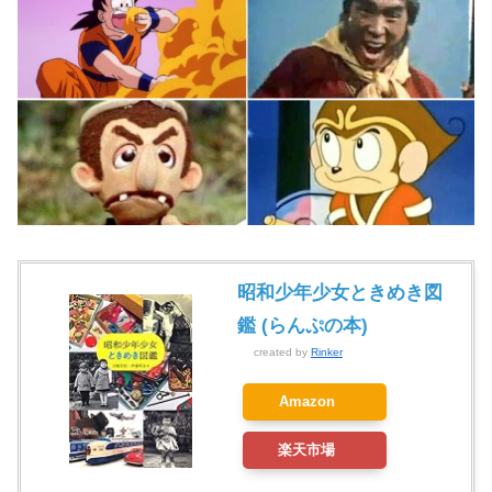
昭和少年少女ときめき図
鑑 (らんぷの本)
created by
Rinker
Amazon
楽天市場