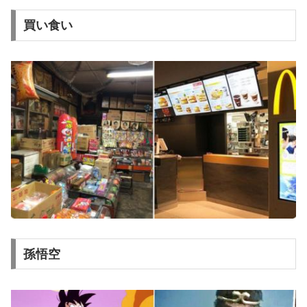
買い食い
孫悟空