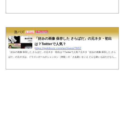
送りだITのベニーワイズ「その画像もらってくね。あといらないと思うけど風
船いる？」ちょｗお前のツイート伸びすぎｗ有名人じゃんｗ通知止まらんｗニ
ート君(24・男性)「働いたら負けかなと思ってる」霊帝（横山光輝三国志）「と
てもつらい」関口愛美さん「(女性専用車両について)私は特に、どこでもいいで
す」●18歳時点●26歳時点柳沢慎吾「あばよ」でも幸せならOKです(眞子さま婚
約...
激バズ
1 User
2 Pockets
「好みの画像 保存した さらばだ」の元ネタ・初出
は？Twitterで人気？
https://gekibuzz.com/archives/7602
「好みの画像 保存した さらばだ」の元ネタ・初出は？Twitterで人気？元ネタ「好みの画像 保存した さら
ばだ」の元ネタは、ドラゴンボールのシェンロン（神龍）の「さあ願いをいえ どんな願いも話だけなら聞
いてやろう」が改変された「好みの画像 保存した さらばだ」だとされています。「さらばだ」って部分
が2chやTwitterに合っている表現で、最近ではTwitterで面白い画像が投稿されたときによく使われていま
す。初出は？2017年1月のふたばちゃんねるの投稿ではないかと言われています。無念 Name としあき 17/
01/22(日)19:42:28 No....