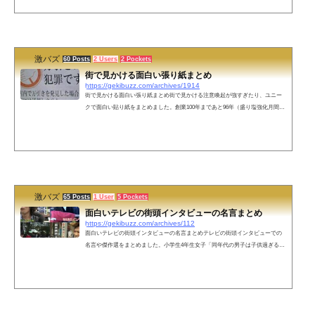
ないんかい！天童よしみがテレビに出てんどう昔の洞窟にありそうな文字ぜん
ぶ後ろ足につけます好きに理由はない24時間交代の理由＝ずっと起きてたら無
理があるからしめり毛灰になるが良いって中2病こじらせた！？細胞のつくりが
梅干...
激バズ
60 Posts
2 Users
2 Pockets
街で見かける面白い張り紙まとめ
https://gekibuzz.com/archives/1914
街で見かける面白い張り紙まとめ街で見かける注意喚起が強すぎたり、ユニー
クで面白い貼り紙をまとめました。創業100年まであと96年（盛り塩強化月間）
冷麺始めさせられました。誠に勝手ながら女房が逃走した為、休業します。犬
語バージョンの禁止張り紙そのごみ！あなたの庭先にお届けします（カラス運
送K.K）令和生まれのお客様のご飲食は固くお断り、なお明治・大正生まれの方
の飲食は無料ブサイクのナンパ・騒音・イキリ・謎の一気飲み禁止盗むな（お
じいちゃんの野菜を盗るな 楽しみが悲しみに代わる）ここにしょうべんする
な。ち...
激バズ
65 Posts
1 User
5 Pockets
面白いテレビの街頭インタビューの名言まとめ
https://gekibuzz.com/archives/112
面白いテレビの街頭インタビューの名言まとめテレビの街頭インタビューでの
名言や傑作選をまとめました。小学生4年生女子「同年代の男子は子供過ぎるか
らみんな高校生や大学生と付き合ってる」ラオウ葬儀「私ぶっちゃけ今日ノリ
で来たんで」米サッカー協会「10歳以下はヘディング禁止」→三浦知良「4歳か
らヘディングしている僕はどうなるんですか？」海水浴客「梅雨明けてないじ
ゃないすか!」オリックス糸井：「キャプテンマークに重みは感じますか？」→
「結構軽い素材なんで」震災モニュメントのマンホール「あまり残したくはな