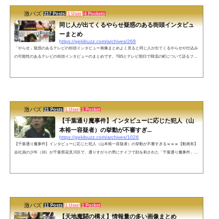
い」恣...
激バズ
217 Posts
1 User
4 Pockets
同じ人が出てくるやらせ疑惑のある街頭インタビュ
ーまとめ
https://gekibuzz.com/archives/268
「やらせ」疑惑のあるテレビの街頭インタビュー画像まとめよく見ると同じ人が出てくるやらせや仕込み
の可能性のあるテレビの街頭インタビューのまとめです。TBSとテレビ朝日で韓流の町について語るファ
ン蓮舫さん支持者として何回も登場する女性豊洲市場に関して日本テレビ、TBS、テレビ朝日のインタビ
ューに登場するおばちゃんNHKの気象情報によく登場する女性就職活動中の女性が、わずか1時間で内定
し会社員として登場！？ポケットに「日テレ」のロゴが付きメモ帳があることがバレてしまった男性デモ
参加者「FUCK 愛国心」＝韓国女子...
激バズ
21 Posts
1 User
1 Pocket
【千葉通り魔事件】インタビューに応じた犯人（山
本裕一容疑者）の挙動が不審すぎ...
https://gekibuzz.com/archives/1026
【千葉通り魔事件】インタビューに応じた犯人（山本裕一容疑者）の挙動が不審すぎるｗｗｗ【動画有】
会社員の少年（16）が千葉県花見川区で、通りすがりの男にナイフで顔を刺された「千葉通り魔事件」
で、周辺の住民としてインタビューに応じた山本裕一容疑者がいかにも不審者すぎる動画が話題になって
います。9日、千葉市で16歳の少年が男にいきなり刃物で刺されて重傷を負った事件で、警察は、出頭し
てきた45歳の男を逮捕しました。 逮捕された男は、犯行現場の目の前に住んでいました。殺人未遂の疑
いで逮捕されたのは、事件のあっ...
激バズ
11 Posts
1 User
1 Pocket
【天地魔闘の構え】情報量の多い画像まとめ