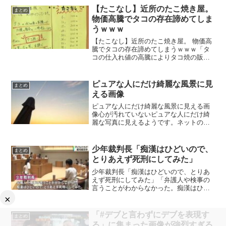
娘になってしまったようですｗｗｗ【悲
【たこなし】近所のたこ焼き屋。
まとめ
報】世...
物価高騰でタコの存在諦めてしま
うｗｗｗ
【たこなし】近所のたこ焼き屋。 物価高
騰でタコの存在諦めてしまうｗｗｗ「タ
コの仕入れ値の高騰によりタコ焼の販売
を一時中止します。代わりにタコ無しで
お買い求め安い金額で販売させて頂きま
す。」というたこやき屋の貼り紙が話題
ピュアな人にだけ綺麗な風景に見
まとめ
になっています。近所の...
える画像
ピュアな人にだけ綺麗な風景に見える画
像心が汚れていないピュアな人にだけ綺
麗な写真に見えるようです。ネットの反
応ネオアームストロングサイクロンジェ
ットアームストロング砲じゃねーか、完
成度高けーなオイ— ヒロ〠
少年裁判長「痴漢はひどいので、
まとめ
(@amethyst_hiro)...
とりあえず死刑にしてみた」
少年裁判長「痴漢はひどいので、とりあ
えず死刑にしてみた」「弁護人や検事の
言うことがわからなかった。痴漢はひど
いので、とりあえず死刑にしてみた」と
×
いう主文で少年裁判官が下した判決がシ
ビアすぎると反響を呼んでいます。 ネッ
「#デブと言わずにデブを表現す
まとめ
トの声@nnd5300...
る」に集まった画像が強烈すぎる