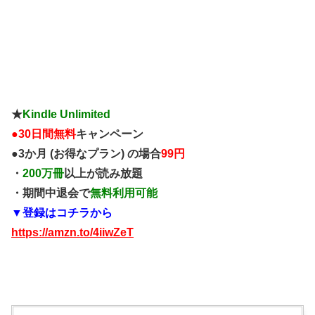
★
Kindle Unlimited
●
30日間無料
キャンペーン
●3か月 (お得なプラン) の場合
99円
・
200万冊
以上が読み放題
・期間中退会で
無料利用可能
▼登録はコチラから
https://amzn.to/4iiwZeT