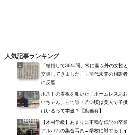
人気記事ランキング
「結婚して36年間、常に妻以外の女性と
交際してきました。」前代未聞の相談者
に反響
ホストの看板を叩いた「ホームレスあお
いちゃん」って誰？若い頃は美人で子供
はいるって本当？【動画有】
【木村学級】あまりに不穏な伝説の卒業
アルバムの集合写真→学校に対するボイ