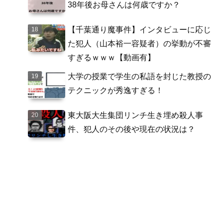
38年後お母さんは何歳ですか？
【千葉通り魔事件】インタビューに応じ
た犯人（山本裕一容疑者）の挙動が不審
すぎるｗｗｗ【動画有】
大学の授業で学生の私語を封じた教授の
テクニックが秀逸すぎる！
東大阪大生集団リンチ生き埋め殺人事
件、犯人のその後や現在の状況は？