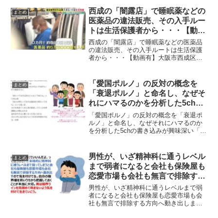
西成の「闇露店」で睡眠薬などの
まとめ
医薬品の違法販売、その入手ルー
トは生活保護者から・・・【動画
有】
西成の「闇露店」で睡眠薬などの医薬品
の違法販売、その入手ルートは生活保護
者から・・・【動画有】大阪市西成区の
路上の「闇露店」で販売される睡眠薬な
どの医薬品の違法販売、その入手ルート
は生活保護者が無料でもらえる医療・調
「愛国ポルノ」の反対の概念を
まとめ
剤券で、実際これを利用し...
「衰退ポルノ」と命名し、なぜそ
れにハマるのかを分析した5chの
書き込みが興味深い
「愛国ポルノ」の反対の概念を「衰退ポ
ルノ」と命名し、なぜそれにハマるのか
を分析した5chの書き込みが興味深い「愛
国ポルノ」の反対の概念を「衰退ポルノ
（異様な日本叩き）」と命名し、なぜそ
れにハマるのかを分析した5chの書き込み
男性が、いざ精神科に通うレベル
まとめ
が興味深いと話題...
まで弱者になると会社も保険屋も
恋愛市場も会社も無言で排除する
方向へ動き出します
男性が、いざ精神科に通うレベルまで弱
者になると会社も保険屋も恋愛市場も会
社も無言で排除する方向へ動き出します
みんな男も弱くていいんだよ、って言う