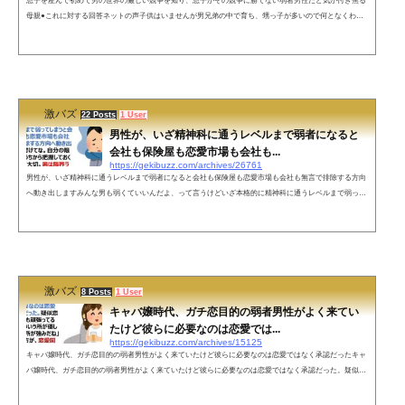
息子を産んで初めて男の世界の厳しい競争を知り、息子がその競争に勝てない弱者男性だと気が付き焦る
母親●これに対する回答ネットの声子供はいませんが男兄弟の中で育ち、甥っ子が多いので何となくわか
ります…もし私に男児が産まれたら、彼が大人になる頃には今以上に男性は生きづらいでしょうから、生
存戦略を考えた上で仕込みをしてあげねば…— くそモテるいんすたぐらまぁ (@tsumekitta) October 2, 202
2子供を産む平均人数が減ったので女の子しかいない家も多いですからね。仕方ないと言えば仕方ないの
かもしれませんが、人には「も...
激バズ
22 Posts
1 User
男性が、いざ精神科に通うレベルまで弱者になると
会社も保険屋も恋愛市場も会社も...
https://gekibuzz.com/archives/26761
男性が、いざ精神科に通うレベルまで弱者になると会社も保険屋も恋愛市場も会社も無言で排除する方向
へ動き出しますみんな男も弱くていいんだよ、って言うけどいざ本格的に精神科に通うレベルまで弱って
しまうと会社も保険屋も恋愛市場も会社も無言で排除する方向へ動き出すので気を付けてな。自分の限界
値を若いうちから把握しておくことが本当に大切。男は限界ラインを見極めて病まないよう気を付けて生
きていこう。— ポンデべッキオ (@pondebekkio) October 19, 2022 ネットの声精神病んじゃった幹部がいま
したが、今までずっ...
激バズ
8 Posts
1 User
キャバ嬢時代、ガチ恋目的の弱者男性がよく来てい
たけど彼らに必要なのは恋愛では...
https://gekibuzz.com/archives/15125
キャバ嬢時代、ガチ恋目的の弱者男性がよく来ていたけど彼らに必要なのは恋愛ではなく承認だったキャ
バ嬢時代、ガチ恋目的の弱者男性がよく来ていたけど彼らに必要なのは恋愛ではなく承認だった。疑似恋
愛よりも「いつも頑張ってるね、貴方のこういう所が優しいね、こういう所が強みだね」という言葉の方
が、恋愛関係よりも本人に強い影響を及ぼしているのは意外だった。— 9ちゃん🌴🌱 (@ludfvff8uh) May 2