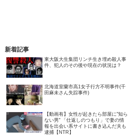
新着記事
東大阪大生集団リンチ生き埋め殺人事
件、犯人のその後や現在の状況は？
北海道室蘭市高1女子行方不明事件(千
田麻未さん失踪事件)
【動画有】女性が起きたら部屋に”知ら
ない男” 「仕返しのつもり」で妻の情
報を出会い系サイトに書き込んだ夫も
逮捕【NTR】