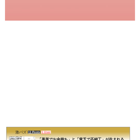
激バズ
11 Posts
1 User
「美形でお金持ち」と「貧乏で不細工」が生まれる