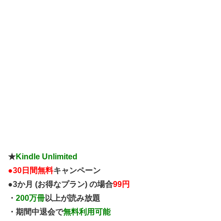
★
Kindle Unlimited
●
30日間無料
キャンペーン
●3か月 (お得なプラン) の場合
99円
・
200万冊
以上が読み放題
・期間中退会で
無料利用可能