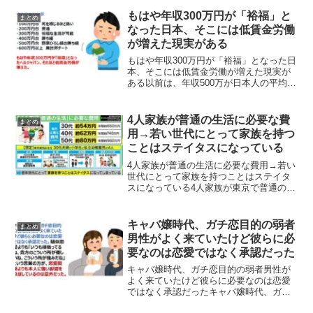
けどいざ本格的に精神科に通うレベルま
で弱ってしまうと会社も保険屋も恋愛市
もはや年収300万円が「裕福」と
まとめ
場も会社も無言で排除する...
なった日本、そこには低賃金労働
が増えた現実がある
もはや年収300万円が「裕福」となった日
本、そこには低賃金労働が増えた現実が
ある以前は、年収500万が日本人の平均年
収ともいわれ、それが中産階級を構成し
ていた時代もありましたが、現在では年
収300万円でも「裕福」と言われるように
4人家族が普通の生活に必要な費
まとめ
なったという...
用→若い世代にとって家族を持つ
ことはステイタスになっている
4人家族が普通の生活に必要な費用→若い
世代にとって家族を持つことはステイタ
スになっている4人家族が東京で普通の生
活に必要な月の費用が30代:54万円、40
代:62万円、50代:80万円と高すぎて、若
い世代にとって家族を持つことはステイ
キャバ嬢時代、ガチ恋目的の弱者
まとめ
タスに...
男性がよく来ていたけど彼らに必
要なのは恋愛ではなく承認だった
キャバ嬢時代、ガチ恋目的の弱者男性が
よく来ていたけど彼らに必要なのは恋愛
ではなく承認だったキャバ嬢時代、ガチ
恋目的の弱者男性がよく来ていたけど彼