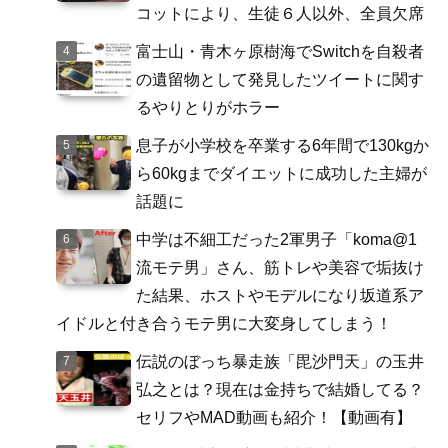
コットにより、生徒６人以外、全員欠席
富士山・青木ヶ原樹海でSwitchを自殺者
の遺留物として発見したツイートに関す
るやりとりがホラー
息子が小学校を卒業する6年間で130kgか
ら60kgまでダイエットに成功した主婦が
話題に
中学は不細工だった2軍男子「koma@1
流モテ男」さん、筋トレや美容で垢抜け
た結果、ホストやモデルになり坂道系ア
イドルと付き合うモテ男に大変身してしまう！
伝説のぼっち暴走族「毘沙門天」の玉井
弘之とは？現在は金持ちで結婚してる？
セリフやMAD動画も紹介！【動画有】