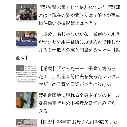
野獣先輩の家として使われていた野獣邸
とは？現在の姿や間取りは？解体や事故
物件扱いや撮影禁止は本当？
「多分、隣じゃないかな」警察のマル暴
がヤクザの組事務所にガサ入れで押しか
けるも一般人の家と間違えるｗｗｗ【動
画有】
【感動】「やったーー！子育て終わっ
た！！」出産直前に夫を失ったシングル
マザーの子育て日記が本当に泣ける
梨香台団地に現れる全身タイツのドール
変身願望持ちの不審者が妖怪じみて怖す
ぎる・・・
【問題】38年前 お母さんは38歳でした