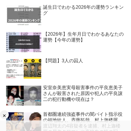
誕生日でわかる2026年の運勢ランキン
グ
【2026年】生年月日でわかるあなたの
運勢【今年の運勢】
【問題】3人の囚人
安室奈美恵実母殺害事件の平良恵美子
さんが殺害された原因や犯人の平良譲
二の犯行動機や現在は？
首都圏連続強盗事件の闇バイト指示役
×
の福地紘人、斉藤拓哉、村上迦楼羅、
渡辺翔太の4容疑者を逮捕、村上迦楼