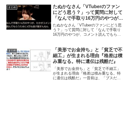
らに必要なのは恋愛ではなく承認だっ
た。疑似恋愛よりも「いつも頑張ってる
たぬかなさん「VTuberのファン
まとめ
ね、貴方のこういう所が優し...
にどう思う？」って質問に対して
「なんで手取り16万円のやつが、
コメント読んでもらうために4万
たぬかなさん「VTuberのファンにどう思
も投げ銭すんねん」という発言に
う？」って質問に対して「なんで手取り
16万円のやつが、コメント読んでもらう
反響！【動画有】
ために4万も投げ銭すんねん」という発言
に反響！元プロゲーマーで配信者の「た
ぬかな」さんが、「VTuberのファンにど
「美形でお金持ち」と「貧乏で不
まとめ
う思う？...
細工」が生まれる理由『格差は積
み重なる。特に遺伝は残酷だ』
「美形でお金持ち」と「貧乏で不細工」
が生まれる理由『格差は積み重なる。特
に遺伝は残酷だ』一昔前は、「ブスだけ
ど勉強はできる」のが高学歴のイメージ
だったが、今の若い世代は「美形な上に
勉強ができる」という風に変わりつつあ
るという投稿が反響を呼ん...