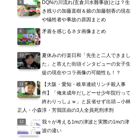
DQNの川流れ(玄倉川水難事故)とは？生
き残りの加藤直樹＆娘の加藤朝香の現在
や犠牲者や事故の原因まとめ
矛盾を感じるネタ画像まとめ
夏休みの行楽日和「先生と二人できまし
た」と答えた街頭インタビューの女子生
徒の現在やコラ画像の可能性も！？
【大阪・愛知・岐阜連続リンチ殺人事
件】「俺未成年だしどーせ少年院行って
終わりっしょｗ」と反省せず出頭→小林
正人・小森淳・芳我匡由の3人全員死刑求刑
我々が考える1mの津波と実際の1mの津
波の違い