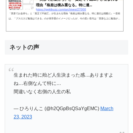
理由『格差は積み重なる。特に遺...
https://gekibuzz.com/archives/27000
「美形でお金持ち」と「貧乏で不細工」が生まれる理由『格差は積み重なる。特に遺伝は残酷だ』一昔前
は、「ブスだけど勉強はできる」のが高学歴のイメージだったが、今の若い世代は「美形な上に勉強がで
きる」という風に変わりつつあるという投稿が反響を呼んでいます。美形で金持ちが多い理由— ダイアナ
(@012_diana_)光浦さんがおおよそ同じ事を仰ってました pic.twitter.com/Nf9qIp3r8e— けるしおーる (@ucf
10a) October 22, 2022光浦頭良いなあ。問題の指摘だけでなく解決策まで提示するのが建設的。なお、こち
亀でも同様の主張が ...
ネットの声
生まれた時に殆ど人生決まった感…ありますよ
ね…右側なんて特に…
間違いなく右側の人生の私
— ひろりんこ (@h2QGpBsQSaYgEMC)
March
23, 2023