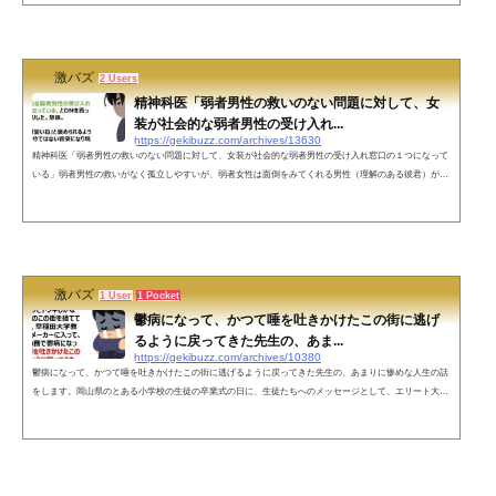
6, 2022 店がお手上げのガチ恋男性も、「貴方とはお店だけの付き合いです。外では会いません」と伝えつ
つ、...
激バズ
2 Users
精神科医「弱者男性の救いのない問題に対して、女
装が社会的な弱者男性の受け入れ...
https://gekibuzz.com/archives/13630
精神科医「弱者男性の救いのない問題に対して、女装が社会的な弱者男性の受け入れ窓口の１つになって
いる」弱者男性の救いがなく孤立しやすいが、弱者女性は面倒をみてくれる男性（理解のある彼君）がく
っついているので孤立しにくい、そして女装が社会的な弱者男性の受け入れ窓口の１つになっていると精
神科医が投稿して反響を呼んでいます。精神科医をしていると、弱者男性の救いのなさを実感する。弱者
女性は面倒をみてくれる男性がくっついていることが多い。— Mii（精神科医） (@Drmiidr) May 4, 2022
弱者の女性は、お金や地位が...
激バズ
1 User
1 Pocket
鬱病になって、かつて唾を吐きかけたこの街に逃げ
るように戻ってきた先生の、あま...
https://gekibuzz.com/archives/10380
鬱病になって、かつて唾を吐きかけたこの街に逃げるように戻ってきた先生の、あまりに惨めな人生の話
をします。岡山県のとある小学校の生徒の卒業式の日に、生徒たちへのメッセージとして、エリート大学
を卒業したにもかかわらず僻地勤務で鬱病になって、かつて唾を吐きかけたこの街に逃げるように戻って
きた自分自身ののあまりに惨めな人生の告白が反響を呼んでいます。6年4組のみんな、卒業おめでとう。
最後に先生から話をします。イオンとドンキしかない国道沿いのこの街を捨てて東京に出て、早稲田大学
教育学部からメーカーに入っ...