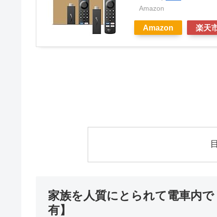
Amazon
Amazon
楽天
家族を人質にとられて電車内で
有】