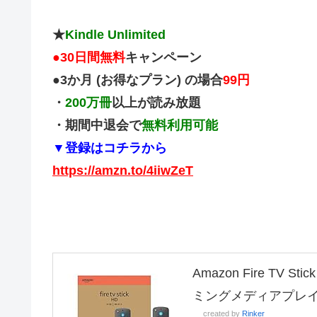
★
Kindle Unlimited
●
30日間無料
キャンペーン
●3か月 (お得なプラン) の場合
99円
・
200万冊
以上が読み放題
・期間中退会で
無料利用可能
▼登録はコチラから
https://amzn.to/4iiwZeT
Amazon Fire TV
ミングメディアプレ
created by
Rinker