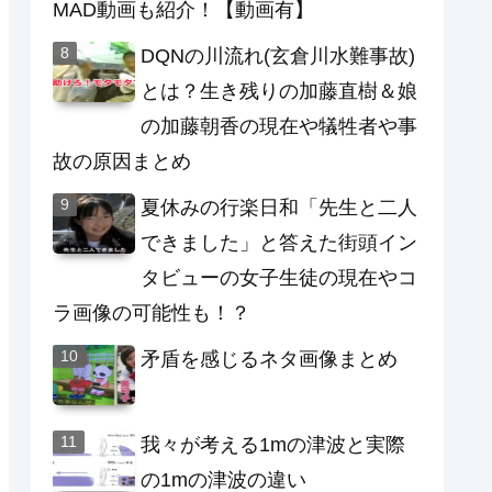
MAD動画も紹介！【動画有】
DQNの川流れ(玄倉川水難事故)
とは？生き残りの加藤直樹＆娘
の加藤朝香の現在や犠牲者や事
故の原因まとめ
夏休みの行楽日和「先生と二人
できました」と答えた街頭イン
タビューの女子生徒の現在やコ
ラ画像の可能性も！？
矛盾を感じるネタ画像まとめ
我々が考える1mの津波と実際
の1mの津波の違い