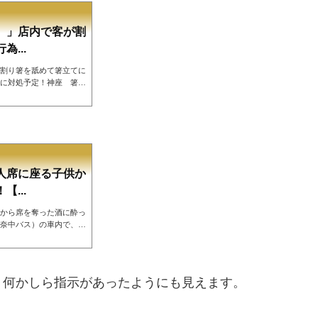
）」店内で客が割
...
割り箸を舐めて箸立てに
に対処予定！神座 箸舐
ANeObNqWFE— UK🌞
に本社がある
むくら）の店内で、客が
たことが分かり、運営会社
対処するとしています。
人席に座る子供か
...
から席を奪った酒に酔っ
奈中バス）の車内で、一
席を奪われる事件が発
反論をして、老害を巻き
奈川県の）の地図や路線
でたわ🤣— ⬣ ヘルモ
、何かしら指示があったようにも見えます。
ruary 18, 2023ちと論
を鍛...