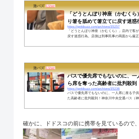
激バズ
1 User
「どうとんぼり神座（かむくら
り箸を舐めて箸立てに戻す迷惑行為
https://gekibuzz.com/archives/35257
「どうとんぼり神座（かむくら）」店内で客が
戻す迷惑行為。店側は刑事民事の両面から厳正
めあかんやろ#神座 #迷惑行為 pic.twitter.com/
🌈オーナー (@uedakazuya0521) February 21, 2023 大阪
ラーメンチェーンの「どうとんぼり神座」（か
迷惑行為をした動画がSNS上に投稿されてい
は警察と相談のうえ、刑事民事の両面で厳正に
激バズ
SNSでは「どうとんぼり神座」の店...
1 User
バスで優先席でもないのに、一
ら席を奪った高齢者に批判殺到！【
https://gekibuzz.com/archives/35236
バスで優先席でもないのに、一人席に座る子供
た高齢者に批判殺到！神奈川中央交通バス（神
人席に座っていた子供が酔っている高齢男性に
生、そばにいた女性が抗議しても、意味不明の
散らしていると話題です。動画撮影エリア（神
図ネットの反応あー、居合わせたらたまらず絡ん
確かに、ドドスコの前に携帯を見ているので
ンテ ❖NFTコレクター❖ (@hellmonte_NFT) Feb
点は違いますが、こうなりたくないからこそ足腰