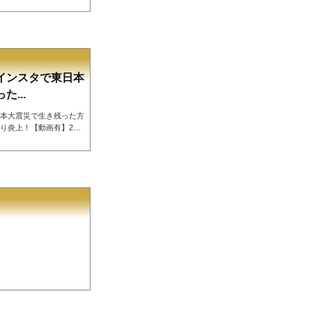
いるようです。ラーメン
す迷惑行為が炎上！はま
にんにくぺろぺろ滝沢ガ
人物特定、逮捕震えてま
 https://t.co/khY
.
インスタで東日本
...
本大震災で生き残った方
り炎上！【動画有】202
に、埼玉栄高校サッカー部
た方と亡くなった方にふ
たようです。【悲報】
がインスタで東日本大震災
ージを公開するも、内容
— 燃えるゴミbo...