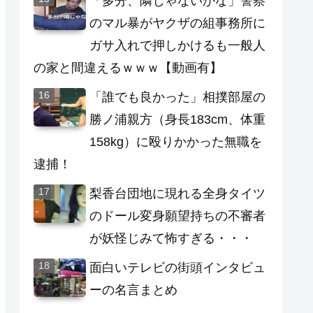
「多分、隣じゃないかな」警察
のマル暴がヤクザの組事務所に
ガサ入れで押しかけるも一般人
の家と間違えるｗｗｗ【動画有】
「誰でも良かった」相撲部屋の
勝ノ浦親方（身長183cm、体重
158kg）に殴りかかった無職を
逮捕！
梨香台団地に現れる全身タイツ
のドール変身願望持ちの不審者
が妖怪じみて怖すぎる・・・
面白いテレビの街頭インタビュ
ーの名言まとめ