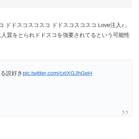
ドドスコスコスコ ドドスコスコスコ Love注入♪」
に人質をとられドドスコを強要されてるという可能性
てる説好き
pic.twitter.com/cxtXGJhGeH