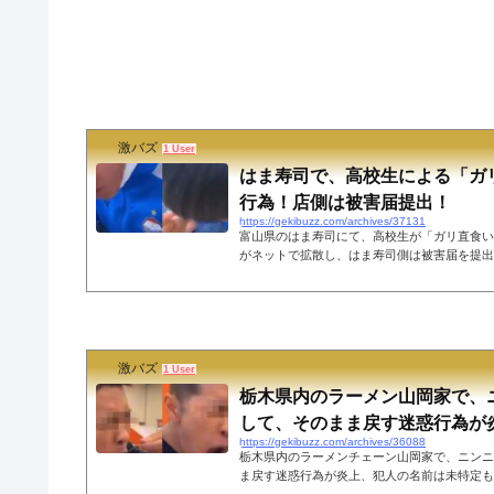
激バズ
1 User
はま寿司で、高校生による「ガ
行為！店側は被害届提出！
https://gekibuzz.com/archives/37131
富山県のはま寿司にて、高校生が「ガリ直食い
がネットで拡散し、はま寿司側は被害届を提出
はま寿司で、高校生による「ガリ直食い」の迷
出！はま寿司、ガリ直食い高校生の謝罪拒否。
った彼には重い代償を負わす」方針とのこと... pic.twi
ZP— 大学生のきしょいストーリー (@kisyo_story) Apr
高校生は未特定ですが、店側が被害届を提出し
激バズ
ェーン「はま寿司」の運営会社のはま寿...
1 User
栃木県内のラーメン山岡家で、
して、そのまま戻す迷惑行為が炎上
https://gekibuzz.com/archives/36088
栃木県内のラーメンチェーン山岡家で、ニンニ
ま戻す迷惑行為が炎上、犯人の名前は未特定も