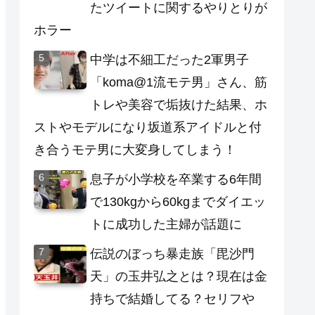
たツイートに関するやりとりが
ホラー
中学は不細工だった2軍男子
「koma@1流モテ男」さん、筋
トレや美容で垢抜けた結果、ホ
ストやモデルになり坂道系アイドルと付
き合うモテ男に大変身してしまう！
息子が小学校を卒業する6年間
で130kgから60kgまでダイエッ
トに成功した主婦が話題に
伝説のぼっち暴走族「毘沙門
天」の玉井弘之とは？現在は金
持ちで結婚してる？セリフや