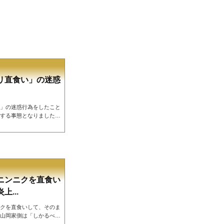
リ直食い」の迷惑
」の迷惑行為をしたこと
する事態となりました。
惑行為！店側は被害届提
「お客様との信頼を裏切
tter.com/aUXilNR1
il 8, 2023 犯人の
たようです 回転ずしチ
ニンニクを直食い
...
クを直食いして、そのま
山岡家側は「しかるべき