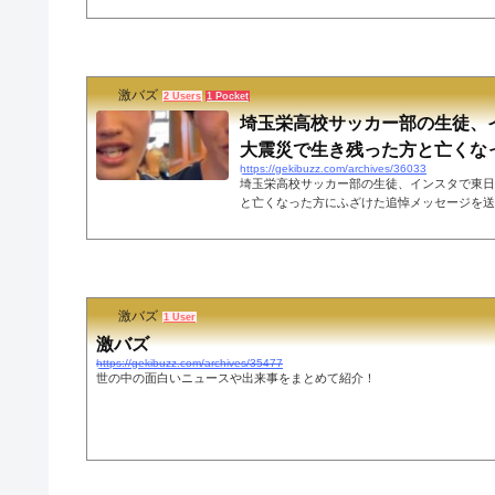
対応を行う」と被害届をにおわせる対応をして
山岡家で、ニンニクを直食いして、そのまま戻
寿司醤油ぺろぺろに続き、ラーメン山岡家では
レソをとやかく言う前にこういう奴が害悪やん
て#迷惑行為 #山岡家 #ラーメン #にんにく #話題 #炎上
激バズ
AQjB6Me— ゼロワン (@zerozero09) March 1..
2 Users
1 Pocket
埼玉栄高校サッカー部の生徒、
大震災で生き残った方と亡くなった
https://gekibuzz.com/archives/36033
埼玉栄高校サッカー部の生徒、インスタで東日
と亡くなった方にふざけた追悼メッセージを送
3年3月11日東日本大震災から12年経った日
の生徒が、インスタで東日本大震災で生き残っ
ざけた追悼メッセージを配信し炎上してしまっ
【Instagram】埼玉栄高校サッカー部の生徒
を生き抜いた方、亡くなった方に哀悼のメッセ
激バズ
が酷すぎて炎上 pic.twitter.com/4yKvVdCXIL
1 User
激バズ
https://gekibuzz.com/archives/35477
世の中の面白いニュースや出来事をまとめて紹介！