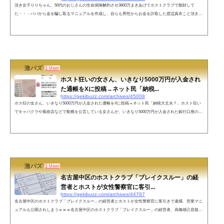
頂き女子りりちゃん、50代のおじさんの生命保険解約させ3800万まきあげてホストクラブで散財して
た・・・パパから金を騙し取るマニュアルを作成し、自らも男性からお金を詐取した渡辺真衣こと頂き女
子りりちゃん、50代のおじさんの生命保険解約させ3800万まきあげてホストクラブで散財してたことも判
明しました・・・ネットの声パパ活とかもそうだけど「頂き女子」って呼ぶのが良い事のように思う人が
けっこういると思うだから「物乞い女子」にしたらいいと思います『私たちは頂かされた展』とか開いて
被害者ぶりそう結婚詐欺という形...
激バズ
1 User
ホスト狂いの女さん、いきなり5000万円が入金され
た通帳をXに投稿→ネット民「納税...
https://gekibuzz.com/archives/45008
ホス狂の女さん、いきなり5000万円が入金された通帳をXに投稿→ネット民「納税大丈夫？」ホスト狂い
でキャバクラや風俗店などで勤務を公言している女さんが、いきなり5000万円が入金された銀行口座の通
帳をXに投稿したところ、ネット民が「脱税の可能性高い」「納税大丈夫？」などと心配する声が挙がっ
ています。ネットの声2500万の納税という社会貢献の鑑振込だと贈与税とか心配…これ、ヤバいよ実親
(他人でも同じ)からの5000万贈与だと、たぶん贈与税2398万円請求くる銀行振込だと記録がのこるから、
来年3月に確定申告しないと3年以内...
激バズ
1 User
名古屋中区のホストクラブ「ブレイクスルー」の経
営者とホストが女性警察官に客引...
https://gekibuzz.com/archives/44787
名古屋中区のホストクラブ「ブレイクスルー」の経営者とホストが女性警察官に客引きで逮捕、営業マニ
ュアルも公開されしまうｗｗｗ名古屋中区のホストクラブ「ブレイクスルー」の経営者、高橋雄己容疑者
（36）とホストが、私服の女性警察官に客引きで逮捕。その後、営業マニュアルも押収されその内容が公