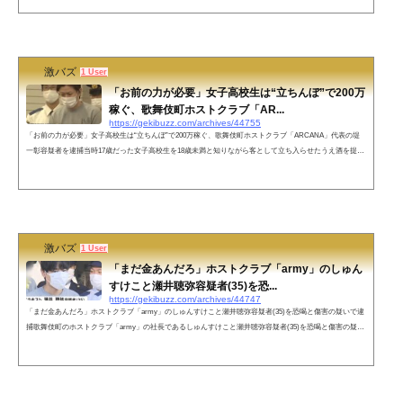
開され、その内容が話題になっています。 風営法違反の疑いで逮捕されたのは、名古屋市中区栄のホス
トクラブ「BreakThrough」の経営者、高橋雄己容疑者（36）とホストの男2人です。 警察によります
と、3人は今年2月、共謀して路上...
激バズ
1 User
「お前の力が必要」女子高校生は“立ちんぼ”で200万
稼ぐ、歌舞伎町ホストクラブ「AR...
https://gekibuzz.com/archives/44755
「お前の力が必要」女子高校生は“立ちんぼ”で200万稼ぐ、歌舞伎町ホストクラブ「ARCANA」代表の堤
一彰容疑者を逮捕当時17歳だった女子高校生を18歳未満と知りながら客として立ち入らせたうえ酒を提供
した疑いで、新宿区歌舞伎町のホストクラブ「ARCANA」の代表、堤一彰容疑者（37）が逮捕されまし
た。なお、言われ女子高校生は「ナンバーワンになるためお前の力が必要」と言われ店に34日間通い、17
3万円あまりを支払っており、その支払いのため“立ちんぼ”で200万稼いでいたとされています。風営法違
反の疑いで逮捕されたのは東京・新宿...
激バズ
1 User
「まだ金あんだろ」ホストクラブ「army」のしゅん
すけこと瀬井聴弥容疑者(35)を恐...
https://gekibuzz.com/archives/44747
「まだ金あんだろ」ホストクラブ「army」のしゅんすけこと瀬井聴弥容疑者(35)を恐喝と傷害の疑いで逮
捕歌舞伎町のホストクラブ「army」の社長であるしゅんすけこと瀬井聴弥容疑者(35)を恐喝と傷害の疑い
で逮捕、瀬井聴弥容疑者は、女性からホストクラブの飲食代の売掛金を20万円回収した後に顔を殴りケガ
をさせ、「まだ金あるだろ」と迫って10万円を脅し取った疑いが持たれています。東京・歌舞伎町のホス
トの男が売掛金の回収を巡って「まだ金あるだろ」などと言って30代の女性客から現金10万円を脅し取っ
たなどとして逮捕されました...