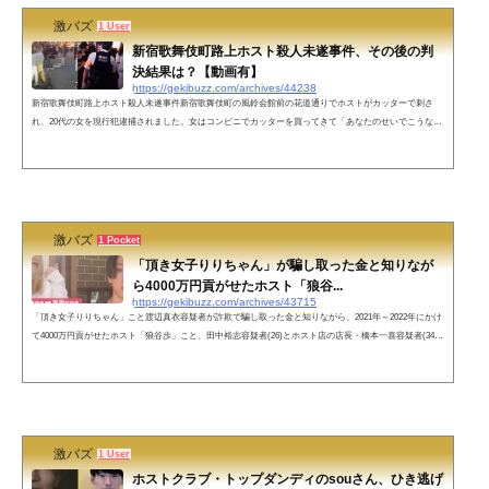
激バズ
1 User
新宿歌舞伎町路上ホスト殺人未遂事件、その後の判
決結果は？【動画有】
https://gekibuzz.com/archives/44238
新宿歌舞伎町路上ホスト殺人未遂事件新宿歌舞伎町の風鈴会館前の花道通りでホストがカッターで刺さ
れ、20代の女を現行犯逮捕されました。女はコンビニでカッターを買ってきて「あなたのせいでこうなっ
た」「お前人の事ぶっ壊してふざけんなよ」などとホストの首を刺したとのこと。なお女はホストで半年
で1800万使っていたとのこと・・・新宿歌舞伎町の花道通りでホストが刺される 20代女を現行犯で逮捕
20代女性がコンビニでカッターを買ってきて「あなたのせいでこうなった」「◯ねクソガキ」「お前人の
事ぶっ壊してふざけんなよ」など...
激バズ
1 Pocket
「頂き女子りりちゃん」が騙し取った金と知りなが
ら4000万円貢がせたホスト「狼谷...
https://gekibuzz.com/archives/43715
「頂き女子りりちゃん」こと渡辺真衣容疑者が詐欺で騙し取った金と知りながら、2021年～2022年にかけ
て4000万円貢がせたホスト「狼谷歩」こと、田中裕志容疑者(26)とホスト店の店長・橋本一喜容疑者(34)
が逮捕されたことが話題になっています。今回は更に「狼谷歩」こと、田中裕志容疑者の年収や出身大学
などについても調べてみました。「頂き女子りりちゃん」が騙し取った金と知りながら4000万円貢がせた
ホスト「狼谷歩」こと、田中裕志容疑者(26)とホスト店の店長・橋本一喜容疑者(34)を逮捕！ “頂き女子
りりちゃん”と呼ばれる女が...
激バズ
1 User
ホストクラブ・トップダンディのsouさん、ひき逃げ