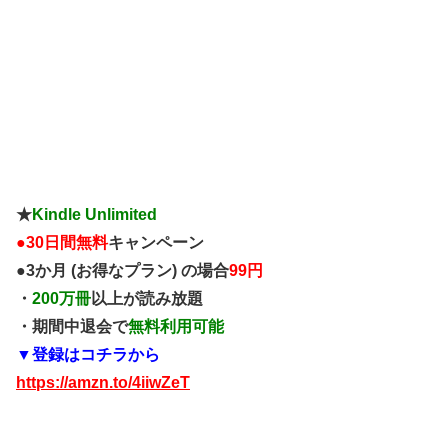
★
Kindle Unlimited
●
30日間無料
キャンペーン
●3か月 (お得なプラン) の場合
99円
・
200万冊
以上が読み放題
・期間中退会で
無料利用可能
▼登録はコチラから
https://amzn.to/4iiwZeT