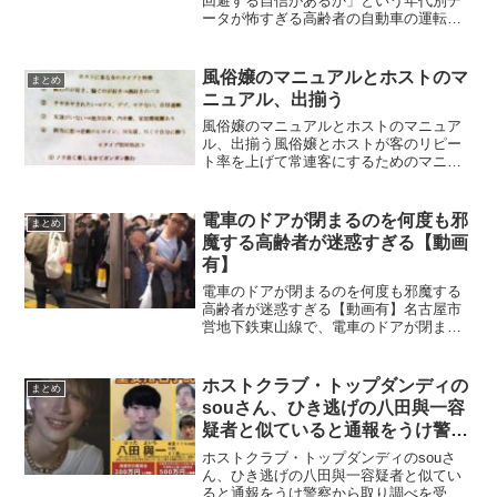
回避する自信があるか」という年代別デ
ータが怖すぎる高齢者の自動車の運転に
おける人身事故が増加傾向にある中で
「事故を回避する自信があるか」という
アンケートの結果が衝撃的だと反響を呼
風俗嬢のマニュアルとホストのマ
まとめ
んでいます。 ネットの声...
ニュアル、出揃う
風俗嬢のマニュアルとホストのマニュア
ル、出揃う風俗嬢とホストが客のリピー
ト率を上げて常連客にするためのマニュ
アルが投稿され反響を呼んでいます。風
俗嬢のマニュアルホストのマニュアルネ
ットの声風俗嬢の方これしっかり実践さ
電車のドアが閉まるのを何度も邪
まとめ
れたらリピート率高そう。...
魔する高齢者が迷惑すぎる【動画
有】
電車のドアが閉まるのを何度も邪魔する
高齢者が迷惑すぎる【動画有】名古屋市
営地下鉄東山線で、電車のドアが閉まる
のを何度も邪魔をする高齢者の動画が炎
上しています。ドアが閉まるのを何度も
邪魔する高齢者これは故意だと思う？そ
ホストクラブ・トップダンディの
まとめ
れとも病気だと思う？pi...
souさん、ひき逃げの八田與一容
疑者と似ていると通報をうけ警察
から取り調べを受けてしまう
ホストクラブ・トップダンディのsouさ
www
ん、ひき逃げの八田與一容疑者と似てい
ると通報をうけ警察から取り調べを受け