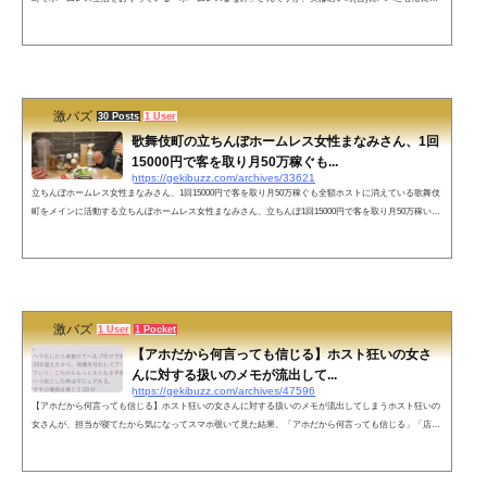
って、160万円を得ていたことや吉原の店で働きナンバー2になっていたこともわかりました。ホームレス
まなみさん、若い頃は美人でパパ活で160万円の報酬を得ていた！？ホームレスまなみさんさんの若い時
（昔）の写真ホームレスまなみさんは、2023年時点で27歳ですが、若い時はそれないのルックスだったよ
うです。これなら、吉原の大人...
激バズ
30 Posts
1 User
歌舞伎町の立ちんぼホームレス女性まなみさん、1回
15000円で客を取り月50万稼ぐも...
https://gekibuzz.com/archives/33621
立ちんぼホームレス女性まなみさん、1回15000円で客を取り月50万稼ぐも全額ホストに消えている歌舞伎
町をメインに活動する立ちんぼホームレス女性まなみさん、立ちんぼ1回15000円で客を取り月50万稼いで
いるが、全額ホストに消えているという実態を、さきっちょナースたきさんのYouTubeチャンネルのイン
タビューで明らかになりました。1回15000円で客を取るホームレス女性。立ちんぼで月50万稼いでいる
が、全額ホストに消えている…。 pic.twitter.com/csZrqEQPV7— りのこ❄️ (@ring6565) January 21, 2023 自
分の衣...
激バズ
1 User
1 Pocket
【アホだから何言っても信じる】ホスト狂いの女さ
んに対する扱いのメモが流出して...
https://gekibuzz.com/archives/47596
【アホだから何言っても信じる】ホスト狂いの女さんに対する扱いのメモが流出してしまうホスト狂いの
女さんが、担当が寝てたから気になってスマホ覗いて見た結果、「アホだから何言っても信じる」「店で
会う前に数回電話で色入れ」「リピあり中〇し」などと書かれたメモが発見され、それがX(Twitter)に投
稿され話題になっています。ネットの声マニュアルに決まってんだろ！ただの客やんそら客は5人や10人
じゃないだろうからねえ患者のカルテ書かずに全部記憶頼りの医者とかぜってー無理でしょメモしとかな