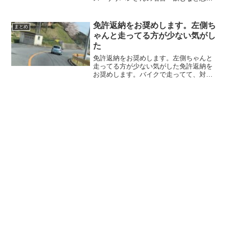
した医者は皆死んだ」ドクターペッパー
のようなコーラ飲料は体に悪いとされて
いますが、1日3本40年以上ドクターペッ
免許返納をお奨めします。左側ち
まとめ
パーを飲んでる...
ゃんと走ってる方が少ない気がし
た
免許返納をお奨めします。左側ちゃんと
走ってる方が少ない気がした免許返納を
お奨めします。バイクで走ってて、対向
車こんなんきたら死ぬ
pic.twitter.com/Ul2CKwmuJ0— ゅぅゃ
(@tente____) April 7, 2...