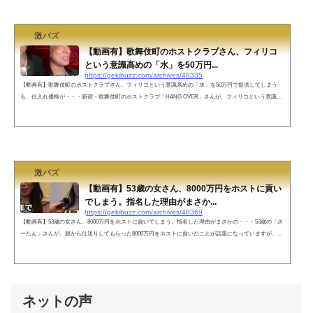
いとどの娘がどんなだったか忘...
激バズ
【動画有】歌舞伎町のホストクラブさん、フィリコ
という意識高めの「水」を50万円...
https://gekibuzz.com/archives/48335
【動画有】歌舞伎町のホストクラブさん、フィリコという意識高めの「水」を50万円で提供してしまう
も、仕入れ価格が・・・新宿・歌舞伎町のホストクラブ「HANG OVER」さんが、フィリコという意識高
めの「水」を50万円で提供してしたとして話題になっています。ホストクラブさん水を50万円で販売して
しまう・・・pic.twitter.com/DfH2L4801I— ネットの歴史bot (@madashachiku) June 4, 2024 このフィリコと
いう水、メーカー通販から取り寄せれば2万円で買えることが判明ネットの声元々マドンナが飲んでると
かで有名になったお水じ...
激バズ
【動画有】53歳の女さん、8000万円をホストに貢い
でしまう。指名した理由がまさか...
https://gekibuzz.com/archives/48369
【動画有】53歳の女さん、8000万円をホストに貢いでしまう。指名した理由がまさかの・・・53歳の「さ
ーたん」さんが、親から仕送りしてもらった8000万円をホストに貢いだことが話題になっていますが、指
名した理由がまさかすぎるとようです。上げたばかりなのに、めちゃバズってた😊 pic.twitter.com/YrESFy
YM9f— さーたん (@satan2319) June 3, 2024ネットの声お綺麗な53歳ですね53でこんな綺麗なの😳😳😳５３
歳になって親からの仕送りですって堂々と言うのヤバしwくれるというか、役員報酬なんですよね...
ネットの声