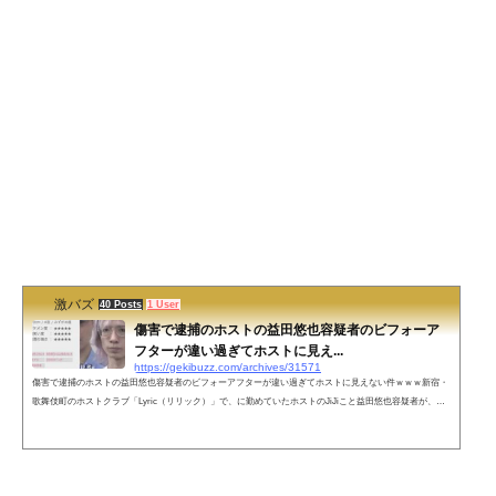
激バズ
40 Posts
1 User
傷害で逮捕のホストの益田悠也容疑者のビフォーア
フターが違い過ぎてホストに見え...
https://gekibuzz.com/archives/31571
傷害で逮捕のホストの益田悠也容疑者のビフォーアフターが違い過ぎてホストに見えない件ｗｗｗ新宿・
歌舞伎町のホストクラブ「Lyric（リリック）」で、に勤めていたホストのJiJiこと益田悠也容疑者が、同
居する交際相手の20代の女性の顔を殴ったり蹴り上げるなどして怪我を負わせて、逮捕されました。この
益田容疑者のビフォーアフターのアフターがホストに見えなすぎるとして話題になっています。●事件の
概要東京・新宿区歌舞伎町のホストクラブで交際相手の女性の顔を蹴るなどして重傷を負わせたとして、
32歳のホストの男が逮捕され...