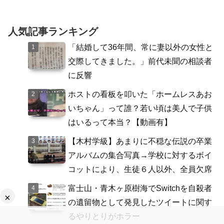
人気記事ランキング
「結婚して36年間、常に妻以外の女性と
交際してきました。」前代未聞の相談者
に反響
ホストの看板を叩いた「ホームレスあお
いちゃん」って誰？若い頃は美人で子供
はいるって本当？【動画有】
【木村学級】あまりに不穏な伝説の卒業
アルバムの集合写真→学校に対するボイ
コットにより、生徒６人以外、全員欠席
富士山・青木ヶ原樹海でSwitchを自殺者
×
の遺留物として発見したツイートに関す
るやりとりがホラー