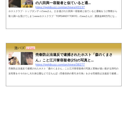
の八田與一容疑者と似ていると通...
https://gekibuzz.com/archives/43137
ホストクラブ・トップダンディのsouさん、ひき逃げの八田與一容疑者と似ていると通報をうけ警察から
取り調べを受けてしまうwwwホストクラブ「TOPDANDY TOKYO」のsouさんが、懸賞金800万円になっ
たひき逃げ犯「八田與一」に似ていると通報をうけ、店に踏み込まれ警察から取り調べを受けてしまった
ようです。ネットの声次から接客する度に八田ではありませんってネタが増えたやん。サムネ見て確かに
骨格は似てるなと笑ただ本人より遥かにイケメン！マジで似てない🤣ネタが一つ増えてよかったやん！こ
れでトーク話が増える&#x1f923...
激バズ
1 User
売春防止法違反で逮捕されたホスト「森のくまさ
ん」こと江川誉容疑者(25)の写真と...
https://gekibuzz.com/archives/38277
売春防止法違反で逮捕されたホスト「森のくまさん」こと江川誉容疑者の写真と実物が違い過ぎる20代の
女性客をそそのかし大久保公園などで立ちんぼ（売春目的の客引き行為）をさせ売春防止法違反で逮捕さ
れたホスト「森のくまさん」こと江川誉容疑者(25)の宣材写真と実物がパねマジすぎると話題なっていま
す。逮捕されたホストの森のくまさんパネマジが過ぎるでしょう pic.twitter.com/TIURcy6a8c— それから
どんどこしょ (@sorekara_0417) April 27, 2023●宣材写真●実物「森のくまさん」こと歌舞伎町のホスト江
川誉容疑者（25）が逮捕20...