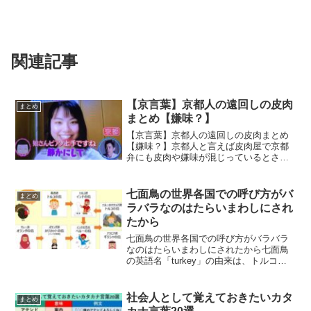
関連記事
【京言葉】京都人の遠回しの皮肉
まとめ
まとめ【嫌味？】
【京言葉】京都人の遠回しの皮肉まとめ
【嫌味？】京都人と言えば皮肉屋で京都
弁にも皮肉や嫌味が混じっているとされ
ています。今回はそんな京都人の遠回し
の皮肉をまとめてみました。京都こ
わ、、、、、、、、、、、、、、生きて
七面鳥の世界各国での呼び方がバ
まとめ
けないわ、、、、、、、 pi...
ラバラなのはたらいまわしにされ
たから
七面鳥の世界各国での呼び方がバラバラ
なのはたらいまわしにされたから七面鳥
の英語名「turkey」の由来は、トルコ経
由でヨーロッパに伝来した「ほろほろ
鳥」と混同されたことによるものです
が、世界各国での呼び方がバラバラで、
社会人として覚えておきたいカタ
まとめ
その理由とてては呼び方...