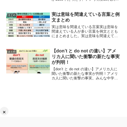
領がリンカンだったり、元寇が蒙古襲来
だったりと教科書の内容や表記は、昔と
変わっているようです。実は昔習った頃
実は意味を間違えている言葉と例
まとめ
から変わった教...
文まとめ
実は意味を間違えている言葉実は意味を
間違えている人が多い言葉を例文ととも
にまとめました。実は意味を間違えてい
る人が多い言葉をまとめてみました。例
文も追加するので参考になれば幸いで
す。 pic.twitter.com/1Av67H6Y2l— ...
【don’t と do not の違い】アメ
まとめ
リカ人に聞いた衝撃の新たな事実
が判明！
【don’t と do not の違い】アメリカ人に
聞いた衝撃の新たな事実が判明！アメリ
カ人に聞いた衝撃の事実。みんな中学校
で「don’tはdo notの短縮形」って習った
よね？でも実はこの２つは結構ニュアン
スが違うんだって！教科書には載っ...
×