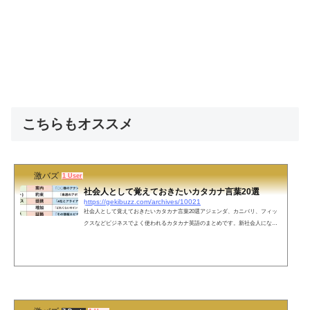
こちらもオススメ
激バズ
1 User
社会人として覚えておきたいカタカナ言葉20選
https://gekibuzz.com/archives/10021
社会人として覚えておきたいカタカナ言葉20選アジェンダ、カニバリ、フィッ
クスなどビジネスでよく使われるカタカナ英語のまとめです。新社会人になる
皆様にこれだけは覚えておいて欲しいカタカナ言葉をまとめました。 pic.twitter.
com/mjCXYgOlfY— けんたろ | ことば図解 (@kenlife202010) March 24, 2022 ネッ
トの声知っておくことは良いことだけど、カタカナを連発する人ほど仕事がで
きない。新人なんだから試しに「不勉強ですみません◯◯ってなんですか？」
と聞いてみるといい。まぁ、きちんと説明できる人の方が少ないと思う...