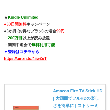
★
Kindle Unlimited
●
30日間無料
キャンペーン
●3か月 (お得なプラン) の場合
99円
・
200万冊
以上が読み放題
・期間中退会で
無料利用可能
▼登録はコチラから
https://amzn.to/4iiwZeT
Amazon Fire TV Stick HD
| 大画面でフルHDの楽し
さを簡単に | ストリーミ