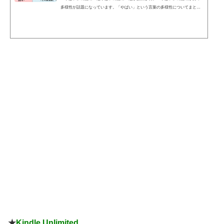
多様性が話題になっています。「やばい」という言葉の多様性についてまとめ
てみた pic.twitter.com/4NR4Zstv7x— けんたろ | ことば図解 (@kenlife202010) Feb
ruary 21, 2022 ネットの声プラスの意味であれマイナスの意味であれ「通常の状
態から逸脱している」という意味でくくれそうですね。ふつう、程度を表す言
葉はエスカレートしてとんがっていきますが、逆に汎用的になるのは珍しいパ
ターンな気がします。— ナギ (Nagi) (@feelingoodNagi) Feb...
★
Kindle Unlimited