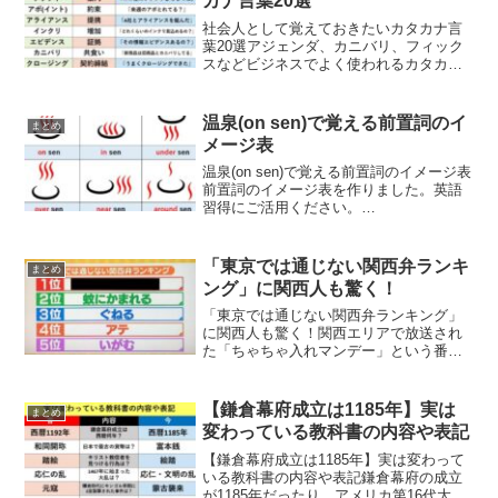
カナ言葉20選
社会人として覚えておきたいカタカナ言
葉20選アジェンダ、カニバリ、フィック
スなどビジネスでよく使われるカタカナ
英語のまとめです。新社会人になる皆様
にこれだけは覚えておいて欲しいカタカ
ナ言葉をまとめました。
温泉(on sen)で覚える前置詞のイ
まとめ
pic.twitter.com/m...
メージ表
温泉(on sen)で覚える前置詞のイメージ表
前置詞のイメージ表を作りました。英語
習得にご活用ください。
pic.twitter.com/SLH0JPP5Bh— アッガイ
隊長 (@acguy16) March 26, 2022 ネット
の声お...
「東京では通じない関西弁ランキ
まとめ
ング」に関西人も驚く！
「東京では通じない関西弁ランキング」
に関西人も驚く！関西エリアで放送され
た「ちゃちゃ入れマンデー」という番組
で「東京では通じない関西弁ランキン
グ」が関西人もビックリするないようだ
ったと話題になっています。ネットの声
【鎌倉幕府成立は1185年】実は
まとめ
後さ、今夜の『ちゃちゃ入れ...
変わっている教科書の内容や表記
【鎌倉幕府成立は1185年】実は変わって
いる教科書の内容や表記鎌倉幕府の成立
が1185年だったり、アメリカ第16代大統