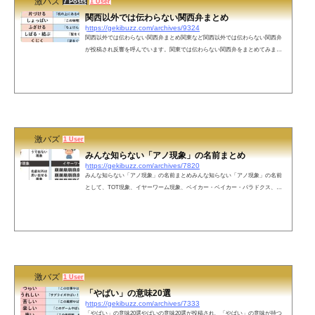
激バズ
7 Posts
1 User
関西以外では伝わらない関西弁まとめ
https://gekibuzz.com/archives/9324
関西以外では伝わらない関西弁まとめ関東など関西以外では伝わらない関西弁
が投稿され反響を呼んでいます。関東では伝わらない関西弁をまとめてみまし
た。知らんけど。 pic.twitter.com/QWYpwHRE0N— けんたろ | ことば図解 (@ken
life202010) March 17, 2022 好評なので関東では伝わらない関西弁②を追加してお
きます。知らんけど。 pic.twitter.com/bqIOos5NBf— けんたろ | ことば図解 (@ke
nlife202010) March 18, 2022 ネットの声けんたろさん！両方わかっちゃいました
🤣そういえばよく関西の友達が「やいとすえん...
激バズ
1 User
みんな知らない「アノ現象」の名前まとめ
https://gekibuzz.com/archives/7820
みんな知らない「アノ現象」の名前まとめみんな知らない「アノ現象」の名前
として、TOT現象、イヤーワーム現象、ベイカー・ベイカー・パラドクス、ゲ
シュタルト崩壊、アイスクリーム頭痛、青木まりこ現象、シミュラクラ現象、
ファントム・バイブレーション・シンドローム、エコーチャンバー現象、ジャ
ーキング、ジャネーの法則を説明した投稿が反響を呼んでいます。みんな知ら
ない「アノ現象」の名前 pic.twitter.com/X4tzl3Isgd— けんたろ (@kenlife202010)
February 24, 2022 補足①TOT現象「Tip of The Tongue(舌先)」の頭文字...
激バズ
1 User
「やばい」の意味20選
https://gekibuzz.com/archives/7333
「やばい」の意味20選やばいの意味20選が投稿され、「やばい」の意味が持つ