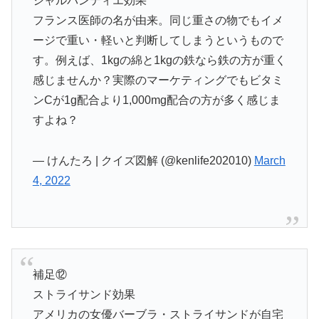
シャルパンティエ効果
フランス医師の名が由来。同じ重さの物でもイメ
ージで重い・軽いと判断してしまうというもので
す。例えば、1kgの綿と1kgの鉄なら鉄の方が重く
感じませんか？実際のマーケティングでもビタミ
ンCが1g配合より1,000mg配合の方が多く感じま
すよね？
— けんたろ | クイズ図解 (@kenlife202010)
March
4, 2022
補足⑫
ストライサンド効果
アメリカの女優バーブラ・ストライサンドが自宅