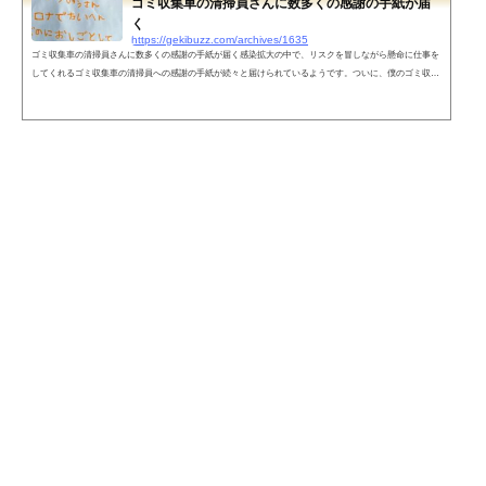
ゴミ収集車の清掃員さんに数多くの感謝の手紙が届
く
https://gekibuzz.com/archives/1635
ゴミ収集車の清掃員さんに数多くの感謝の手紙が届く感染拡大の中で、リスクを冒しながら懸命に仕事を
してくれるゴミ収集車の清掃員への感謝の手紙が続々と届けられているようです。ついに、僕のゴミ収集
のコースにもこんな手紙が…！ pic.twitter.com/Eky8dzbCtx— やきっこ@自宅ハーデス極69%達成 (@redha
ruka0606) 2020年4月30日ゴミ屋しててよかったってマジで思った。日本まだまだ腐ってないね。 pic.twitte
r.com/Mwgm4uA97i— 晃 (@a013130) 2020年4月28日ネットの反応やっぱそういう人も居るんですよね私は
田舎なので通...