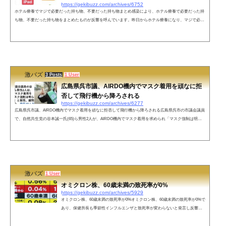
https://gekibuzz.com/archives/6752
ホテル療養でマジで必要だった持ち物、不要だった持ち物まとめ感染により、ホテル療養で必要だった持
ち物、不要だった持ち物をまとめたものが反響を呼んでいます。昨日からホテル療養になり、マジで必要
だった持ち物、不要だった持ち物まとめたら1日終わった😉✨甘味マジで持って行った方が良い❗️🍰🍬🍦❗️ pi
c.twitter.com/RrhlopitN9— ターリーターキー たまはるか🧽 (@tama_haruka) February 2, 2022 あと綿棒マジ
でいる今「あああああああああああああ...
激バズ
3 Posts
1 User
広島県呉市議、AIRDO機内でマスク着用を頑なに拒
否して飛行機から降ろされる
https://gekibuzz.com/archives/6277
広島県呉市議、AIRDO機内でマスク着用を頑なに拒否して飛行機から降ろされる広島県呉市の市議会議員
で、自然共生党の谷本誠一氏(65)ら男性2人が、AIRDO機内でマスク着用を求められ「マスク強制は明ら
かな憲法違反」と拒否し離陸前に降ろされた。AIRDO機は予定より1時間10分遅れで出発することになっ
た。ネットの声マスク着用拒否で今まで普通の人に見えてたヤバい人がきっちり炙り出されてるの笑うよ
ね— 俄 (@897Fuga) February 8, 2022 これしよう。 pic.twitter.com/NOTr73f7Ue— しろうさ (@Lv4_Bell) Fe
bruary 8, 2022 ...
激バズ
1 User
オミクロン株、60歳未満の致死率が0%
https://gekibuzz.com/archives/5929
オミクロン株、60歳未満の致死率が0%オミクロン株、60歳未満の致死率が0%で
あり、保健所長も季節性インフルエンザと致死率が変わらないと発言し反響を
呼んでいます。保健所長です。オミクロン株については、季節性インフルエン
ザと致死率が変わらない、とのデータが蓄積しつつあります。「コロナをどの