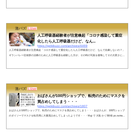
程度恐れるべきか」の大きな転換点が近づいていると感じています。保健所は
引続き重症化リスクのある方への支援に注力します。冷静な判断や行動をお願
いします。— 豊中市保健所【公式】 (@toyonakame) January 31, 2022 オミク...
激バズ
1 User
人工呼吸器経験者が注意喚起「コロナ感染して重症
化したら人工呼吸器だけど、なん...
https://gekibuzz.com/archives/4469
人工呼吸器経験者が注意喚起「コロナ感染して重症化したら人工呼吸器だけど、なんで自粛しないの？」
ギランバレー症候群の治療のために人工呼吸器を経験した方が、その時の写真を後悔してその大変さにつ
いて注意喚起した投稿が反響を呼んでいます。コロナに感染して重症化したら人工呼吸器をつけなきゃな
のに皆自粛してないん？私は約1年前人工呼吸器をつけてたときにすごく大変な思いをしたから大丈夫っ
しょ！って思って遊びに行ってる若者に伝えたい人工呼吸器つけてたら鼻から管入れて栄養を取るし抜管
しても流動食になるまで何日も...
激バズ
1 User
おばさんが100円ショップで、転売のためにマスクを
買占めしてしまう・・・
https://gekibuzz.com/archives/1807
おばさんが100円ショップで、転売のためにマスクを買占めしてしまう・・・おばさんが、100円ショップ
のダイソーでマスクを転売用に大量買占めしてしまったようです・・・Maji で 大恥 かく5秒前 pic.twitter.c
om/4rBGoirRJr— 令和の草wwww (@reiwa_kusa) 2020年2月5日ネットの反応マスク「かなりウイルスを感
じた」— TaS @Japan trip project (@Kanzakiii_9701) 2020年2月5日まさか… pic.twitter.com/w3x6S1soGN—
い☆ん☆し☆つ（☆尺☆束☆） (@JREastJAPANSKTB) 2020年2月5日足の治療費になる予定だったんだｿﾞ
— ...