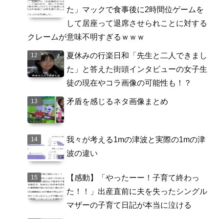
た」マックで食事後に2時間位ゲームを
して居座って退席させられことに対する
クレームが意味不明すぎるｗｗｗ
夏休みの行楽日和「先生と二人できまし
た」と答えた街頭インタビューの女子生
徒の現在やコラ画像の可能性も！？
矛盾を感じるネタ画像まとめ
我々が考える1mの津波と実際の1mの津
波の違い
【感動】「やったーー！子育て終わっ
た！！」出産直前に夫を失ったシングル
マザーの子育て日記が本当に泣ける