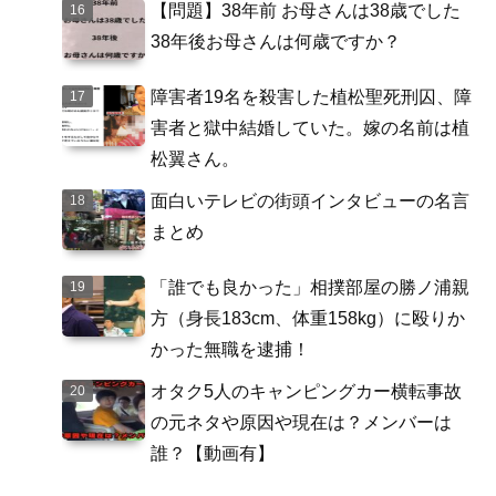
【問題】38年前 お母さんは38歳でした
38年後お母さんは何歳ですか？
障害者19名を殺害した植松聖死刑囚、障
害者と獄中結婚していた。嫁の名前は植
松翼さん。
面白いテレビの街頭インタビューの名言
まとめ
「誰でも良かった」相撲部屋の勝ノ浦親
方（身長183cm、体重158kg）に殴りか
かった無職を逮捕！
オタク5人のキャンピングカー横転事故
の元ネタや原因や現在は？メンバーは
誰？【動画有】