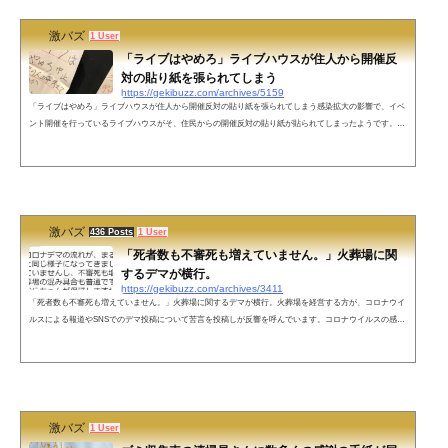
激バズ
1 User
「ライブはやめろ」ライブハウスが住人から開催反
対の貼り紙を張られてしまう
https://gekibuzz.com/archives/5159
「ライブはやめろ」ライブハウスが住人から開催反対の貼り紙を張られてしまう感染拡大の影響で、イベ
ント開催を行っているライブハウスがそ、住民からの開催反対の貼り紙が貼られてしまったようです。今
日のイベント主催会場が激熱 pic.twitter.com/VKiqMguiPX— まじきち (@masa_kichi) 2020年3月15日ネット
の反応戦争中って、こういう同調圧力がすごかったのでしょうね。非国民とか言って。説明を求められた
ら説明や議論をすればいいと思うけど、こういつ匿名の圧力に対しては戦いたいですね。陰ながら応援し
ています。— ...
激バズ
436 Posts
1 User
「死者数も不審死も増えていません。」火葬場に関
するデマが横行。
https://gekibuzz.com/archives/3411
「死者数も不審死も増えていません。」火葬場に関するデマが横行。火葬場を経営する方が、コロナウイ
ルスによる報道やSNSでのデマ投稿について苦言を投稿しが反響を呼んでいます。コロナウイルスの感染
拡大により、火葬場で死者や不審死が増えているとのデマが横行し、それについて火葬場の経営者の方が
苦言を呈しています。リアルにコロナデマの流れが、まるっきり放射能デマと同じ様子になってきまし
た。死者数もふえていませんし、不審死も増えていません。火葬場の混み具合も普通です。現場の葬儀屋
のおじちゃんが保証しますから安...
激バズ
1 User