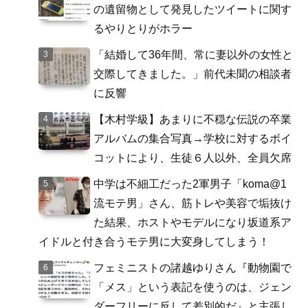
の遺留物として発見したツイートに関す
るやりとりがホラー
「結婚して36年間、常に妻以外の女性と
交際してきました。」前代未聞の相談者
に反響
【木村学級】あまりに不穏な伝説の卒業
アルバムの集合写真→学校に対するボイ
コットにより、生徒６人以外、全員欠席
中学は不細工だった2軍男子「koma@1
流モテ男」さん、筋トレや美容で垢抜け
た結果、ホストやモデルになり坂道系ア
イドルと付き合うモテ男に大変身してしまう！
フェミニストの諸越ゆりさん『動物園で
「メス」という表記を使うのは、ジェン
ダーフリーに反して差別的だ』と主張し