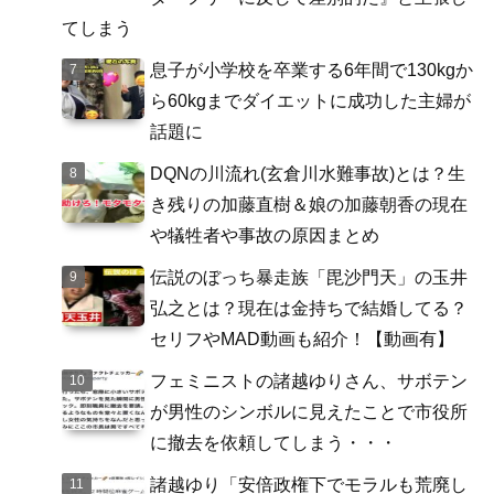
てしまう
息子が小学校を卒業する6年間で130kgか
ら60kgまでダイエットに成功した主婦が
話題に
DQNの川流れ(玄倉川水難事故)とは？生
き残りの加藤直樹＆娘の加藤朝香の現在
や犠牲者や事故の原因まとめ
伝説のぼっち暴走族「毘沙門天」の玉井
弘之とは？現在は金持ちで結婚してる？
セリフやMAD動画も紹介！【動画有】
フェミニストの諸越ゆりさん、サボテン
が男性のシンボルに見えたことで市役所
に撤去を依頼してしまう・・・
諸越ゆり「安倍政権下でモラルも荒廃し