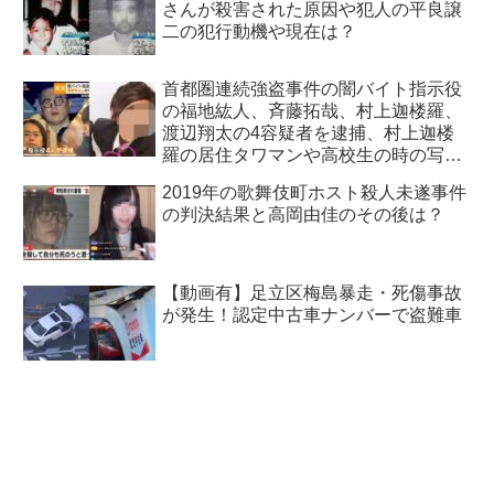
さんが殺害された原因や犯人の平良譲
二の犯行動機や現在は？
首都圏連続強盗事件の闇バイト指示役
の福地紘人、斉藤拓哉、村上迦楼羅、
渡辺翔太の4容疑者を逮捕、村上迦楼
羅の居住タワマンや高校生の時の写真
も特定！
2019年の歌舞伎町ホスト殺人未遂事件
の判決結果と高岡由佳のその後は？
【動画有】足立区梅島暴走・死傷事故
が発生！認定中古車ナンバーで盗難車