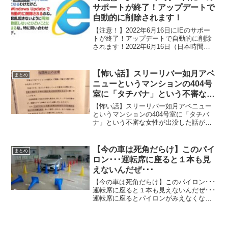
pic.twitter.com/AtR...
サポートが終了！アップデートで
自動的に削除されます！
【注意！】2022年6月16日にIEのサポー
トが終了！アップデートで自動的に削除
されます！2022年6月16日（日本時間）
にマイクロソフト社のインターネットエ
クスプローラー（通称：IE）のサポート
が終了し、Windows Updateにより...
【怖い話】スリーリバー如月アベ
まとめ
ニューというマンションの404号
室に「タチバナ」という不審な女
性が出没した話がホラーすぎる
【怖い話】スリーリバー如月アベニュー
【動画有】
というマンションの404号室に「タチバ
ナ」という不審な女性が出没した話がホ
ラーすぎるスリーリバー如月アベニュー
というマンションの住民が、404号室に住
む立花（タチバナ）という女性が叫んで
【今の車は死角だらけ】このパイ
まとめ
いるという話とその...
ロン･･･運転席に座ると１本も見
えないんだぜ･･･
【今の車は死角だらけ】このパイロン･･･
運転席に座ると１本も見えないんだぜ･･･
運転席に座るとパイロンがみえなくな
る！そんな死角だらけの車が今増えてき
ているようです！このパイロン･･･運転席
に座ると１本も見えないんだぜ･･･💧 —