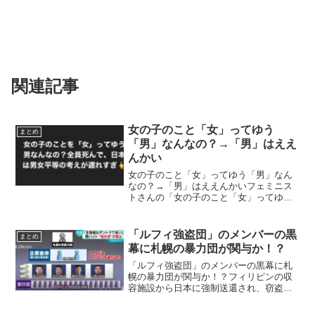
関連記事
女の子のこと「女」ってゆう
まとめ
「男」なんなの？→「男」はええ
んかい
女の子のこと「女」ってゆう「男」なん
なの？→「男」はええんかいフェミニス
トさんの「女の子のこと「女」ってゆう
「男」なんなの？日本は男女平等の考え
が遅れすぎ」という発言が反響を呼んで
います。「男」はええんかい
「ルフィ強盗団」のメンバーの黒
まとめ
pic.twitter.com/...
幕に札幌の暴力団が関与か！？
「ルフィ強盗団」のメンバーの黒幕に札
幌の暴力団が関与か！？フィリピンの収
容施設から日本に強制送還され、窃盗の
疑いで逮捕されルフィ強盗団ではないか
との嫌疑をかけられている今村磨人容疑