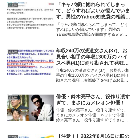
者と渡辺優樹容疑者と小島智信容疑者、
「キャバ嬢に惚れられてしまっ
まとめ
藤田聖也容疑者の4人の黒...
て、どうすればよいか悩んでいま
す」男性のYahoo知恵袋の相談が
面白すぎるｗｗｗ
「キャバ嬢に惚れられてしまって、どう
すればよいか悩んでいます」男性の
Yahoo知恵袋の相談が面白すぎるｗｗｗ
自称キャバ嬢に惚れられた男さんが、困
った末にどう対応するかをYahoo民にき
いた一連のストーリーが面白すぎると話
年収240万の派遣女さん(37)、お
まとめ
題になっています。質...
見合い相手の年収1300万の ハイ
スペ男(41)に割り勘されて発狂し
交際終了を告げる
年収240万の派遣女さん(37)、お見合い相
手の年収1300万の ハイスペ男(41)に割り
勘されて発狂し交際終了を告げるお見合
いで、年収240万円の37歳の派遣女子が、
年収1300万の ハイスペ男(41)と交際にな
るも、ファーストデートで割...
俳優・鈴木亮平さん、役作り凄す
まとめ
ぎて、まさにカメレオン俳優！
俳優・鈴木亮平さん、役作り凄すぎて、
まさにカメレオン俳優！ネットで俳優・
鈴木亮平さん、役作り凄すぎてまさにカ
メレオン俳優だと話題になっています。
ネットの声メディック役で出演してた鈴
木亮平の本職感も異常
【注意！】2022年6月16日にIEの
まとめ