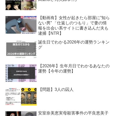
【動画有】女性が起きたら部屋に”知ら
ない男” 「仕返しのつもり」で妻の情
報を出会い系サイトに書き込んだ夫も
逮捕【NTR】
誕生日でわかる2026年の運勢ランキン
グ
【2026年】生年月日でわかるあなたの
運勢【今年の運勢】
【問題】3人の囚人
安室奈美恵実母殺害事件の平良恵美子