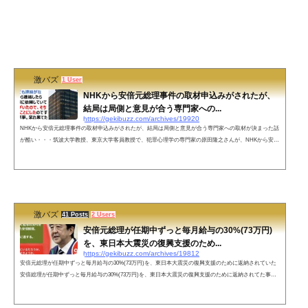
激バズ
1 User
NHKから安倍元総理事件の取材申込みがされたが、
結局は局側と意見が合う専門家への...
https://gekibuzz.com/archives/19920
NHKから安倍元総理事件の取材申込みがされたが、結局は局側と意見が合う専門家への取材が決まった話
が酷い・・・筑波大学教授、東京大学客員教授で、犯罪心理学の専門家の原田隆之さんが、NHKから安倍
元総理事件の取材申込みがあったが、結局は局側と意見の合う専門家に決まったという話が色々酷いと話
題になっています。NHKから安倍元総理事件の取材申込みがあって待っていたのに時間が来ても連絡がな
かった。こちらから連絡したら「複数の専門家に依頼していて同じ意見の方がいたので、そちらに取材に
伺うことにしたのですみません」...
激バズ
41 Posts
2 Users
安倍元総理が任期中ずっと毎月給与の30%(73万円)
を、東日本大震災の復興支援のため...
https://gekibuzz.com/archives/19812
安倍元総理が任期中ずっと毎月給与の30%(73万円)を、東日本大震災の復興支援のために返納されていた
安倍総理が任期中ずっと毎月給与の30%(73万円)を、東日本大震災の復興支援のために返納されてた事を
ご存じですか？オールドメディアは、このような安倍さんの陰の功績を一切報道しない💢#安倍さんあり
がとう #安倍晋三の国葬に賛成します pic.twitter.com/KFvyLTQFZF— @Koume®🇯🇵 愛と光のカケラ✨💖