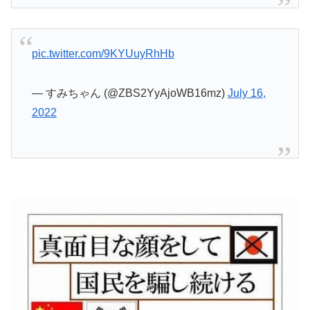
pic.twitter.com/9KYUuyRhHb
— すみちゃん (@ZBS2YyAjoWB16mz)
July 16,
2022