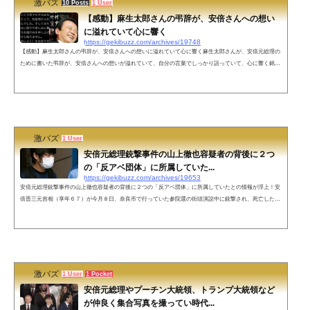
激バズ
10 Posts
1 User
【感動】麻生太郎さんの弔辞が、安倍さんへの想い
に溢れていて心に響く
https://gekibuzz.com/archives/19748
【感動】麻生太郎さんの弔辞が、安倍さんへの想いに溢れていて心に響く麻生太郎さんが、安倍元総理の
ために書いた弔辞が、安倍さんへの想いが溢れていて、自分の言葉でしっかり語っていて、心に響く銘文
だと反響を呼んでいます。いつもイチャイチャしやがって…いいコンビだよな😭 pic.twitter.com/gjne2Op
Wf3— 川田耕作 (@kawata_tenshoku) July 13, 2022ネットの声なんたる名文なんでしょう。。信頼や尊敬、
その対象を失ってしまった悔しさや悲しさが伝わってきます。賛否はあったけど、重要な人物を失ってし
まったのだと改め...
激バズ
1 User
安倍元総理銃撃事件の山上徹也容疑者の背後に２つ
の「反アベ団体」に所属していた...
https://gekibuzz.com/archives/19653
安倍元総理銃撃事件の山上徹也容疑者の背後に２つの「反アベ団体」に所属していたとの情報が浮上！安
倍晋三元首相（享年６７）が今月８日、奈良市で行っていた参院選の街頭演説中に銃撃され、死亡した事
件で、元海上自衛隊員の無職山上徹也容疑者（４１）は、より殺傷能力の高い銃を選んだという趣旨の供
述をしていることが１２日、わかった。そうしたなか山上容疑者は複数の過激な“反アベ”の団体に所属し
ていたとの情報が浮上した――。「山上容疑者はリベラル色が強い“反アベ”団体に所属していたのではな
いかと言われています。安倍氏...
激バズ
1 User
1 Pocket
安倍元総理やプーチン大統領、トランプ大統領など
が仲良く集合写真を撮ってい時代...