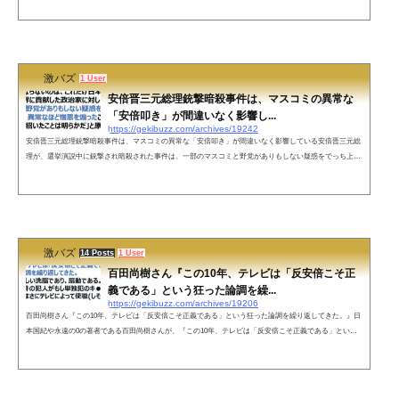
から襲撃させ、亡くすという警察警護史上最も最悪な事態であり、永遠に語り継がれる汚点となったのは
言うまでもない(´•ω•｀)— もりこー(´・ω・`) (@morikou0814) July 8, 2022 ネットの声一般人ながら感想を
数十年前の米国で...
激バズ
1 User
安倍晋三元総理銃撃暗殺事件は、マスコミの異常な
「安倍叩き」が間違いなく影響し...
https://gekibuzz.com/archives/19242
安倍晋三元総理銃撃暗殺事件は、マスコミの異常な「安倍叩き」が間違いなく影響している安倍晋三元総
理が、選挙演説中に銃撃され暗殺された事件は、一部のマスコミと野党がありもしない疑惑をでっち上げ
てまで、異常なほど憎悪を煽ったいわば「安倍叩き」が間違いなく影響しているとジャーナリストの加藤
清隆さんが発言し反響を呼んでいます。「残念でならないのは、これだけ日本のために尽くし世界に貢献
した政治家に対し、一部のマスコミと野党がありもしない疑惑をでっち上げてまで、異常なほど憎悪を煽
ったこと。これが凶行を招い...
激バズ
14 Posts
1 User
百田尚樹さん『この10年、テレビは「反安倍こそ正
義である」という狂った論調を繰...
https://gekibuzz.com/archives/19206
百田尚樹さん『この10年、テレビは「反安倍こそ正義である」という狂った論調を繰り返してきた。』日
本国紀や永遠の0の著者である百田尚樹さんが、『この10年、テレビは「反安倍こそ正義である」という
狂った論調を繰り返してきた。今回の犯人は単独犯諭したら、テレビによって使嗾(しそう)された』とす
る投稿が反響を呼んでいます。この10年、テレビは「反安倍こそ正義である」という狂った論調を繰り返
してきた。これは恐ろしい洗脳であり、扇動である。今回の事件の犯人がもし単独犯のキ●●イとしたら、
彼はまさにテレビによって使嗾...