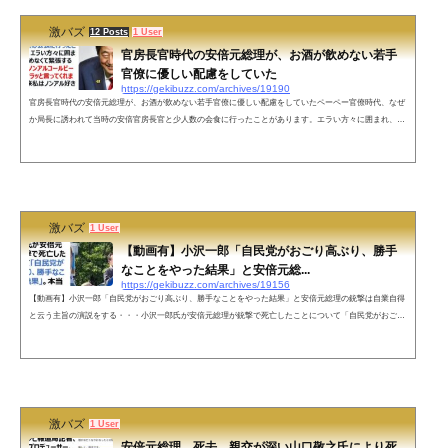
激バズ
12 Posts
1 User
官房長官時代の安倍元総理が、お酒が飲めない若手
官僚に優しい配慮をしていた
https://gekibuzz.com/archives/19190
官房長官時代の安倍元総理が、お酒が飲めない若手官僚に優しい配慮をしていたペーペー官僚時代、なぜ
か局長に誘われて当時の安倍官房長官と少人数の会食に行ったことがあります。エラい方々に囲まれ、お
酒が飲めなくて緊張する私に「一緒にノンアルコールビール飲もう」とサラッと言ってくれました。それ
以来私はノンアル好きです。心よりご冥福をお祈りいたします。— Nori Sakamoto +1行 (@noritaya) July
8, 2022 ネットの声はじめまして。私は安倍元総理の支持者でも何でもないのですが、お優しい一面を知る
たびに悲しくて、...
激バズ
1 User
【動画有】小沢一郎「自民党がおごり高ぶり、勝手
なことをやった結果」と安倍元総...
https://gekibuzz.com/archives/19156
【動画有】小沢一郎「自民党がおごり高ぶり、勝手なことをやった結果」と安倍元総理の銃撃は自業自得
と云う主旨の演説をする・・・小沢一郎氏が安倍元総理が銃撃で死亡したことについて「自民党がおごり
高ぶり、勝手なことをやった結果」。本当にこんなこと言ったのか？小沢一郎！— 加藤清隆（文化人放送
局MC） (@jda1BekUDve1ccx) July 8, 2022小沢一郎氏。安倍元総理の銃撃は自業自得と云う主旨の演説。
pic.twitter.com/VEf4hdE5oM— 新党ももくり (@momokuri3jiji) July 8, 2022ネットの声あらぁ。切り取りで
もなかったねぇ。マジ言...
激バズ
1 User
安倍元総理、死去。親交が深い山口敬之氏により死