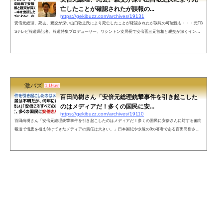
亡したことが確認されたが誤報の...
https://gekibuzz.com/archives/19131
安倍元総理、死去。親交が深い山口敬之氏により死亡したことが確認されたが誤報の可能性も・・・元TB
Sテレビ報道局記者、報道特集プロデューサー、ワシントン支局長で安倍晋三元首相と親交が深くインタ
ビュー本を出版した山口敬之氏によると、安倍元首相は亡くなったそうです。 pic.twitter.com/gRAo8Tdk2L
— ひろゆき (@hirox246) July 8, 2022自民党幹部によりますと、演説中に銃で撃たれた安倍晋三・元総理大
臣は、治療を受けていた奈良県橿原市内の病院で亡くなりました。67歳でした。https://t.co/cPJHsCMriX#n
hk_video pic.twitte...
激バズ
1 User
百田尚樹さん「安倍元総理銃撃事件を引き起こした
のはメディアだ！多くの国民に安...
https://gekibuzz.com/archives/19110
百田尚樹さん「安倍元総理銃撃事件を引き起こしたのはメディアだ！多くの国民に安倍さんに対する偏向
報道で憎悪を植え付けてきたメディアの責任は大きい。」日本国紀や永遠の0の著者である百田尚樹さん
が、今回の安倍元総理銃撃事件の原因は、安倍元総理に対する偏向報道で憎悪を植え付けてきたメディア
に責任があるという投稿が大きな反響を呼んでいます。今回の事件を引き起こしたのはメディアだ！犯人
の背景は不明だが、何年にもわたって「安倍が悪い」「安倍こそすべての元凶」などと報道して、多くの
国民に安倍さんに対する憎悪を...