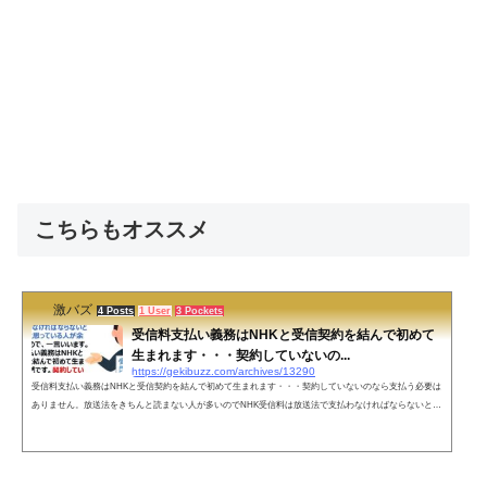
こちらもオススメ
激バズ
4 Posts
1 User
3 Pockets
受信料支払い義務はNHKと受信契約を結んで初めて
生まれます・・・契約していないの...
https://gekibuzz.com/archives/13290
受信料支払い義務はNHKと受信契約を結んで初めて生まれます・・・契約していないのなら支払う必要は
ありません。放送法をきちんと読まない人が多いのでNHK受信料は放送法で支払わなければならないとな
っていると思っている人が余りにも多いので、一言いいます。受信料支払い義務はNHKと受信契約を結ん
で初めて生まれます。当然です。契約していないのなら、またしないのなら支払う必要はありません。—
有馬哲夫 (@TetsuoArima) May 5, 2022 放送法はNHKを受信できる設備を持ったらNHKと契約せよと命じて
はいます。ですが、罰則規...