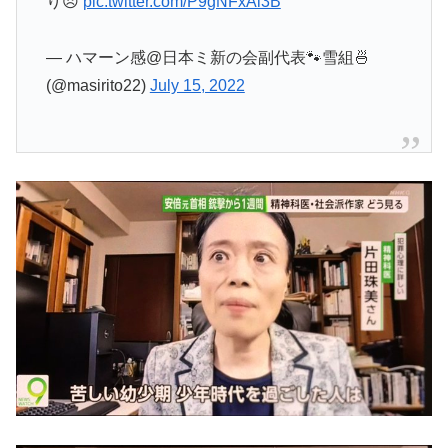
り😠
pic.twitter.com/P9gNFxAi3B
— ハマーン感@日本ミ新の会副代表🐾雪組🍜
(@masirito22)
July 15, 2022