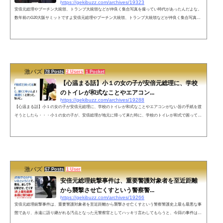
https://gekibuzz.com/archives/19323
安倍元総理やプーチン大統領、トランプ大統領などが仲良く集合写真を撮ってい時代があったんだよな。
数年前のG20大阪サミットですよ安倍元総理やプーチン大統領、トランプ大統領などが仲良く集合写真撮
っていた2019年のG20大阪サミットの写真について回顧する投稿が反響を呼んでいます。こんな時代があ
ったんだよな。数年前ですよ pic.twitter.com/gAZj2NWTTH— 神楽☆彡.。(ベスト歴史チャンネル@安倍晋
三先生ありがとうございました！)💙💛 (@BEST_HISTORY_JP) July 8, 2022 一夜明けて多くの方々に御覧
頂いており...
激バズ
78 Posts
2 Users
1 Pocket
【心温まる話】小１の女の子が安倍元総理に、学校
のトイレが和式なことやエアコン...
https://gekibuzz.com/archives/19288
【心温まる話】小１の女の子が安倍元総理に、学校のトイレが和式なことやエアコンがない旨の手紙を渡
そうとしたら・・・小１の女の子が、安倍総理が地元に帰って来た時に、学校のトイレが和式で困ってい
る友達がいることと、エアコンがなくて夏が暑いという旨の手紙を渡そうとしたら・・・ネットの声素敵
なお話で感動しておりますみんなが知らない素敵なお話たくさんあると思います。東北大震災の時まだ議
員だった安倍さんが自分でトラックと支援物資を用意をし自分で運転し東北の方達を励ましに行ったお話
などもご存知ない方もいらっ...
激バズ
67 Posts
1 User
安倍元総理銃撃事件は、重要警護対象者を至近距離
から襲撃させ亡くすという警察警...
https://gekibuzz.com/archives/19266
安倍元総理銃撃事件は、重要警護対象者を至近距離から襲撃させ亡くすという警察警護史上最も最悪な事
態であり、永遠に語り継がれる汚点となった元警察官としてハッキリ言わしてもらうと、今回の事件は奈
良県警だけでなく警視庁のSPも警護に当たっていたということで、重要警護対象者を、ましてや至近距離