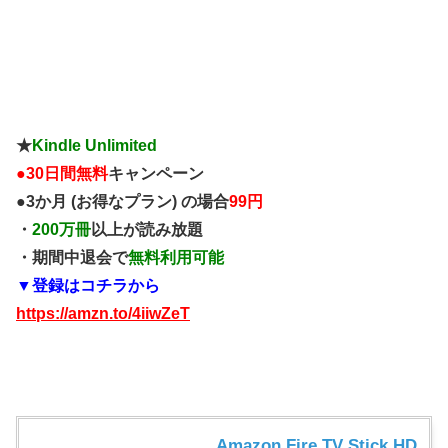
★
Kindle Unlimited
●
30日間無料
キャンペーン
●3か月 (お得なプラン) の場合
99円
・
200万冊
以上が読み放題
・期間中退会で
無料利用可能
▼登録はコチラから
https://amzn.to/4iiwZeT
Amazon Fire TV Stick HD