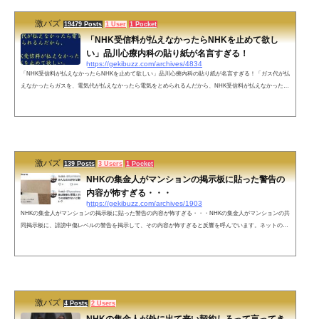
激バズ
19479 Posts
1 User
1 Pocket
「NHK受信料が払えなかったらNHKを止めて欲し
い」品川心療内科の貼り紙が名言すぎる！
https://gekibuzz.com/archives/4834
「NHK受信料が払えなかったらNHKを止めて欲しい」品川心療内科の貼り紙が名言すぎる！「ガス代が払
えなかったらガスを、電気代が払えなかったら電気をとめられるんだから、NHK受信料が払えなかったら
NHKを止めて欲しい」品川心療内科の貼り紙が名言だと反響を呼んでいます。ネットの声ホントそうだよ
❗勝手に電波飛ばしておいて、受信料払えなんてさ😒⤵それで役員達が、総理大臣より給料が高いとかは納
得出来ない👎(ちなみに個人宅への受信契約担当者って30万以上の給料なんですよね)💥興味を持って...
激バズ
139 Posts
3 Users
1 Pocket
NHKの集金人がマンションの掲示板に貼った警告の
内容が怖すぎる・・・
https://gekibuzz.com/archives/1903
NHKの集金人がマンションの掲示板に貼った警告の内容が怖すぎる・・・NHKの集金人がマンションの共
同掲示板に、誹謗中傷レベルの警告を掲示して、その内容が怖すぎると反響を呼んでいます。ネットの反
応これ一行目は働いてるじゃなくて動いてると書きたかったんだろうな。行動と文章の端々に滲み出る◯
の悪さ。たしか05って付く番号は、すぐに携帯の番号を変えられるとか聞いたことある…携帯電話でIP電
話の050はおかしいだろって思って検索したらまさかの受信契約の受付で草しかもフリーダイヤルじゃな
い有料の方でなお草ヤクザの脅し。...
激バズ
4 Posts
2 Users