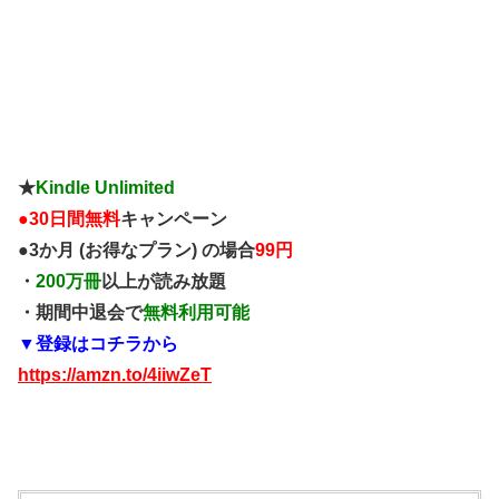
★
Kindle Unlimited
●
30日間無料
キャンペーン
●3か月 (お得なプラン) の場合
99円
・
200万冊
以上が読み放題
・期間中退会で
無料利用可能
▼登録はコチラから
https://amzn.to/4iiwZeT