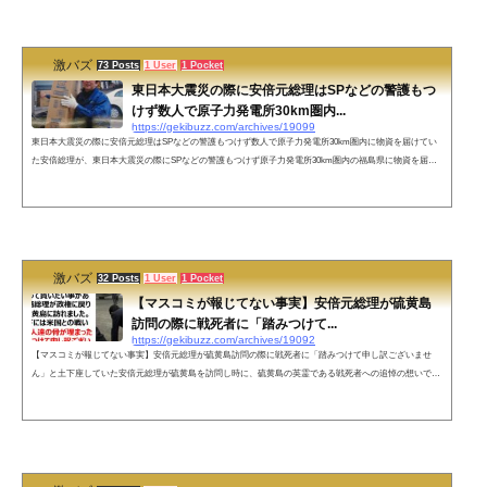
🇺🇦 (@Koume4444pompom) July 13, 2022 ネットの声なかなかできることで...
激バズ
73 Posts
1 User
1 Pocket
東日本大震災の際に安倍元総理はSPなどの警護もつ
けず数人で原子力発電所30km圏内...
https://gekibuzz.com/archives/19099
東日本大震災の際に安倍元総理はSPなどの警護もつけず数人で原子力発電所30km圏内に物資を届けてい
た安倍総理が、東日本大震災の際にSPなどの警護もつけず原子力発電所30km圏内の福島県に物資を届け
ていたことたEUなどヨーロッパ諸国に福島県産の食べ物の安全を訴え輸入制限緩和を成功させたこと、
風評被害払拭の為に英国のウィリアム王子と訪問したことを、マスコミは一切報道されなかったようで
す。東日本大震災の2週間後当時野党議員だった安倍総理は警護もつけず数人で原発30km圏内に物資を届
けた福島の風評被害払拭の為ウィリアム...
激バズ
32 Posts
1 User
1 Pocket
【マスコミが報じてない事実】安倍元総理が硫黄島
訪問の際に戦死者に「踏みつけて...
https://gekibuzz.com/archives/19092
【マスコミが報じてない事実】安倍元総理が硫黄島訪問の際に戦死者に「踏みつけて申し訳ございませ
ん」と土下座していた安倍元総理が硫黄島を訪問し時に、硫黄島の英霊である戦死者への追悼の想いで土
下座していたことをマスコミは報じていなかったことが話題になっています。「拡散希望」初めて拡散希
望をします。無理にとは言いません。一人でも多くの方に知って貰いたい事があります。安倍総理が政権
に戻り数ヶ月後硫黄島に訪れました。滑走路の下には米国との戦いで戦死した人達の骨が埋まったまま。
「踏みつけて申し訳ございませ...