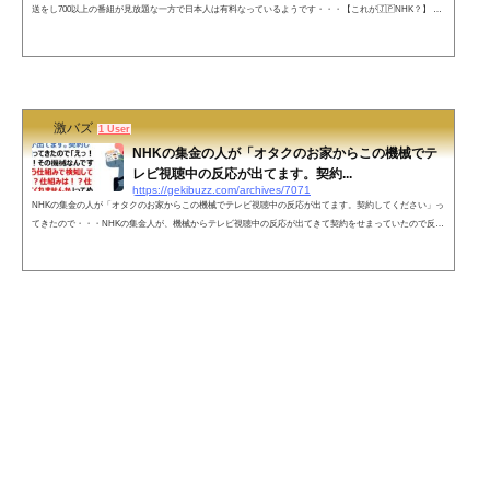
送をし700以上の番組が見放題な一方で日本人は有料なっているようです・・・【これが🇯🇵NHK？】 pi
c.twitter.com/jhS1XNXctb— jicchi (@jicchi2) February 7, 2022NHKって面白いね。中国向けのサービスは無
料なのに日本人からは巻き上げる。。『なぜ、お金を取らないのか？』についての返答がキャッチボール
になってない（笑） pic.twitter.com/y9BNMU2rJS— 野中しんすけ@ただの看護師 (@nonaka_shin) Februar
y 8, 2022ネッ...
激バズ
1 User
NHKの集金の人が「オタクのお家からこの機械でテ
レビ視聴中の反応が出てます。契約...
https://gekibuzz.com/archives/7071
NHKの集金の人が「オタクのお家からこの機械でテレビ視聴中の反応が出てます。契約してください」っ
てきたので・・・NHKの集金人が、機械からテレビ視聴中の反応が出てきて契約をせまっていたので反論
した結果。まさかの展開にｗｗｗ○HKの集金の人が「オタクのお家からこの機械でテレビ視聴中の反応が
出てます。契約してください」ってきたので「えっ！マジっすか！その機械なんですか！どういう仕組み
で検知してるんですか？仕組みは！？仕組み教えてくれませんか」ってめちゃめちゃ食い気味に食いつい
たら帰ってしまった— 関宮 (@sek...