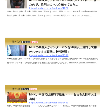
NHKの集金人が外に出て来い契約しろって言ってき
たので、処刑人のマスク被って出た...
https://gekibuzz.com/archives/4826
NHKの集金人が外に出て来い契約しろって言ってきたので、処刑人のマスク被って出た結果wwwNHKの
集金人が外に出て来い契約しろって言ってきたので、ラバーの処刑人マスク被って出ていったとこ
ろ・・・www今NHKの民が来て契約しろ外に出て来いって言われたからこの格好で外に出て行ったら慌
てて逃げて行ったぞ😠なんて失礼な奴だ — 12歳ちゃん (@hitonounti)👍どこに行けば購入出来る？— どん
底自己開✊mayuge.PICAReSt (@mayuge53561299) November 28, 2019ネットの声自分なんて料理中だから
後にしてくれ！言っても...
激バズ
4 Posts
1 User
NHKの集金人がインターホンを50回以上連打して嫌
がらせをする動画に批判殺到！
https://gekibuzz.com/archives/4336
NHKの集金人がインターホンを50回以上連打して嫌がらせをする動画に批判殺到！NHKの集金人が嫌がら
せででインターホンを50回以上連打する動画に批判が殺到しています。https://www.youtube.com/watch?v=
aycdW18w_uUネットの反応同じようなことされました。それも夜遅くに。NHKは絶対にぶっ壊さないと
いけないです！相手はヤクザです— Jack (@llljjj10758100) August 22, 2019 録画機能付きインターホンがあ
る場合あえてNHK撃退シール貼らずに、こうやって記録残すほうが楽しい。— 寅九郎 (@anpanox) 2019年
8月11日タバコの...
激バズ
1 Post
1 User
NHK、中国では無料で放送・・・もちろん日本人は
有料・・・
https://gekibuzz.com/archives/6441
NHK、中国で無料放送開始へ・・・もちろん日本人は有料・・・NHKが、中国でNHKの番組を無料で放