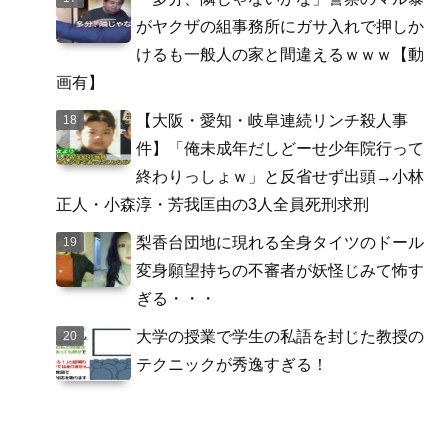
がヤクザの組事務所にガサ入れで押しか
けるも一般人の家と間違えるｗｗｗ【動
画有】
【大阪・愛知・岐阜連続リンチ殺人事
件】「俺未成年だしどーせ少年院行って
終わりっしょｗ」と反省せず出頭→小林
正人・小森淳・芳我匡由の3人全員死刑求刑
梨香台団地に現れる全身タイツのドール
変身願望持ちの不審者が妖怪じみて怖す
ぎる・・・
大学の授業で学生の私語を封じた教授の
テクニックが秀逸すぎる！