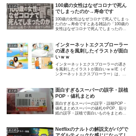
(@riiin__taro)...
100歳の女性はなぜコロナで死ん
まとめ
でしまったのか→寿命です
100歳の女性はなぜコロナで死んでしまっ
たのか→寿命ですとある雑誌の「100歳の
女性はなぜコロナで死んでしまったの
か」という記事の見出しがツッコミどこ
ろ満載だと話題になっています。寿命じ
ゃないか？🥺 pic.twitter.com/6aZ0...
インターネットエクスプローラー
まとめ
の遅さを風刺したイラストが面白
いｗｗ
インターネットエクスプローラーの遅さ
を風刺したイラストが面白いｗｗIE（イ
ンターネットエクスプローラー）は、他
のブラウザと重い・遅いと言われてます
が、それを風刺したイラストが面白いと
反響を呼んでいます。IEのスピード超絶
面白すぎるスーパーの誤字・誤植
まとめ
ディスられてて草 p...
POP・値札まとめ
面白すぎるスーパーの誤字・誤植POP・
値札まとめスーパーの値札やPOP、貼り
紙の誤字・誤植で面白いものをまとめま
した。美味しい酸化防止剤狂い豚カレー
岐阜産「尻毛」くまのぬいぐるみ
（19,999円）やきそばでした味付けチキ
Netflixのナルトの解説文がバグで
まとめ
ンレック(口も手も汚...
アダルティックな感じになってし