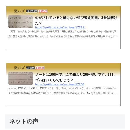
激バズ
15 Posts
1 User
心が汚れていると解けない並び替え問題。3番は解け
た？
https://gekibuzz.com/archives/17773
【問題】心が汚れていると解けない並び替え問題。3番は解けた？心が汚れていると解けない並び替え問
題、皆さんは3番の問題が解けましたか？妹が小学校で出された言葉の並び替え問題で3番が分からないと
言われました。心が汚れているので分かりませんでした。 — みねうぉ (@minewo_Ci) 2019年9月11日プリ
ントの続きです暇なツイッターランドの皆様はこれ解いて純粋な心を取り戻してください — みねうぉ (@
minewo_Ci) 2019年9月12日解答解答は、「おこさまらんち」でした。まさか、心が汚れて別な読み方をし
ている人はいませんよね？笑ネ...
激バズ
1 Post
1 User
ノートは100円で、ふで箱より20円安いです。けし
ゴムはいくらでしょう？
https://gekibuzz.com/archives/17750
ノートは100円で、ふで箱より20円安いです。けしゴムはいくらでしょう？ネットの声仮にコクヨのノー
トが100円の世界線ならMONOの消しゴムは60円が妥当だろ②のあんパンとあんぱんを同一視していいの
か不安になる。これ思い出した頑張って計算した形跡120円の筆箱が見てみたいいやこれ、筆箱のほうが
ノートより20円高いってことしか書いてないじゃん。そこは筆箱の値段がいくらかって聞くべき。何故に
消しゴム…？こちらもオススメ
ネットの声