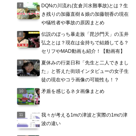
DQNの川流れ(玄倉川水難事故)とは？生
き残りの加藤直樹＆娘の加藤朝香の現在
や犠牲者や事故の原因まとめ
伝説のぼっち暴走族「毘沙門天」の玉井
弘之とは？現在は金持ちで結婚してる？
セリフやMAD動画も紹介！【動画有】
夏休みの行楽日和「先生と二人できまし
た」と答えた街頭インタビューの女子生
徒の現在やコラ画像の可能性も！？
矛盾を感じるネタ画像まとめ
我々が考える1mの津波と実際の1mの津
波の違い