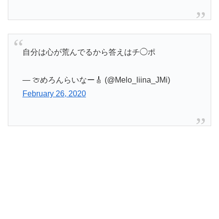
自分は心が荒んでるから答えはチ◯ポ
— 🍈めろんらいなー🎸 (@Melo_liina_JMi)
February 26, 2020