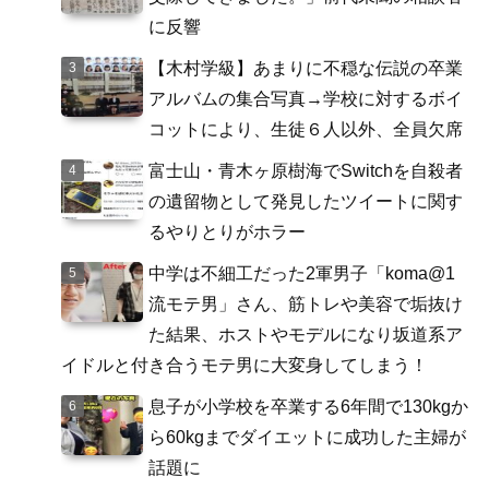
に反響
【木村学級】あまりに不穏な伝説の卒業
アルバムの集合写真→学校に対するボイ
コットにより、生徒６人以外、全員欠席
富士山・青木ヶ原樹海でSwitchを自殺者
の遺留物として発見したツイートに関す
るやりとりがホラー
中学は不細工だった2軍男子「koma@1
流モテ男」さん、筋トレや美容で垢抜け
た結果、ホストやモデルになり坂道系ア
イドルと付き合うモテ男に大変身してしまう！
息子が小学校を卒業する6年間で130kgか
ら60kgまでダイエットに成功した主婦が
話題に