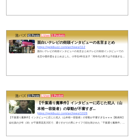
冷麺始めさせられました。誠に勝手ながら女房が逃走した為、休業します。犬
語バージョンの禁止張り紙そのごみ！あなたの庭先にお届けします（カラス運
送K.K）令和生まれのお客様のご飲食は固くお断り、なお明治・大正生まれの方
の飲食は無料ブサイクのナンパ・騒音・イキリ・謎の一気飲み禁止盗むな（お
じいちゃんの野菜を盗るな 楽しみが悲しみに代わる）ここにしょうべんする
な。ち...
激バズ
65 Posts
1 User
5 Pockets
面白いテレビの街頭インタビューの名言まとめ
https://gekibuzz.com/archives/112
面白いテレビの街頭インタビューの名言まとめテレビの街頭インタビューでの
名言や傑作選をまとめました。小学生4年生女子「同年代の男子は子供過ぎるか
らみんな高校生や大学生と付き合ってる」ラオウ葬儀「私ぶっちゃけ今日ノリ
で来たんで」米サッカー協会「10歳以下はヘディング禁止」→三浦知良「4歳か
らヘディングしている僕はどうなるんですか？」海水浴客「梅雨明けてないじ
ゃないすか!」オリックス糸井：「キャプテンマークに重みは感じますか？」→
「結構軽い素材なんで」震災モニュメントのマンホール「あまり残したくはな
い」恣...
激バズ
21 Posts
1 User
1 Pocket
【千葉通り魔事件】インタビューに応じた犯人（山
本裕一容疑者）の挙動が不審すぎ...
https://gekibuzz.com/archives/1026
【千葉通り魔事件】インタビューに応じた犯人（山本裕一容疑者）の挙動が不審すぎるｗｗｗ【動画有】
会社員の少年（16）が千葉県花見川区で、通りすがりの男にナイフで顔を刺された「千葉通り魔事件」
で、周辺の住民としてインタビューに応じた山本裕一容疑者がいかにも不審者すぎる動画が話題になって
います。9日、千葉市で16歳の少年が男にいきなり刃物で刺されて重傷を負った事件で、警察は、出頭し