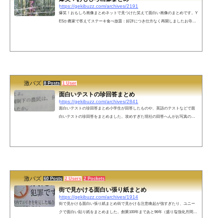
https://gekibuzz.com/archives/2191
爆笑！おもしろ画像まとめネットで見つけた笑えて面白い画像のまとめです。Y
ESか農家で答えてステーキ食べ放題：好評につき仕方なく再開しましたお寺の
掲示板「NO先祖 NO LIFE」「ここは男性用です。今だけ男の独自ルール適用も
ご遠慮ください」冷やし中華炒めました「食物連鎖＠北極」のぬいぐるみアナ
ウンサーの大事な部分が台風マークに中古ウェディングドレス100円（着たまま
帰る人限定・男性もOK）滝沢秀明？朝青龍どっち？古着屋に売ってたセブンイ
レブンの制服天気予報がエロ当店の魚はすべて、死ぬまで生きてました犯罪の
プロ...
激バズ
8 Posts
1 User
面白いテストの珍回答まとめ
https://gekibuzz.com/archives/2841
面白いテストの珍回答まとめ小学生が回答したものや、英語のテストなどで面
白いテストの珍回答をまとめました。攻めすぎた現社の回答へんがお写真の加
工母親のお腹の中の子供＝にゅう子I live in Edoみみをつぶす有機物有機物有機
物・・・・くさもち→くさい＋もちバスコ・ガ・マダって・・・まだ到着して
ないんかい！天童よしみがテレビに出てんどう昔の洞窟にありそうな文字ぜん
ぶ後ろ足につけます好きに理由はない24時間交代の理由＝ずっと起きてたら無
理があるからしめり毛灰になるが良いって中2病こじらせた！？細胞のつくりが
梅干...
激バズ
60 Posts
2 Users
2 Pockets
街で見かける面白い張り紙まとめ
https://gekibuzz.com/archives/1914
街で見かける面白い張り紙まとめ街で見かける注意喚起が強すぎたり、ユニー
クで面白い貼り紙をまとめました。創業100年まであと96年（盛り塩強化月間）