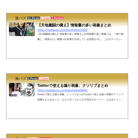
てきた45歳の男を逮捕しました。 逮捕された男は、犯行現場の目の前に住んでいました。殺人未遂の疑
いで逮捕されたのは、事件のあっ...
激バズ
11 Posts
1 User
1 Pocket
【天地魔闘の構え】情報量の多い画像まとめ
https://gekibuzz.com/archives/3493
【天地魔闘の構え】情報量の多い画像まとめ情報量の多い画像とは、一枚の画
像に、関係のない複数の出来事が共存している状態を示し、これがナンセンス
な面白さを呼び起こしていることから、「情報量の多い画像」インターネット
ミーム的な感じで広がったものです。今回はそんな情報量の多い画像をまとめ
てみました。寝てる男の周りにいるスイカを持つ男、ギターを持つ男、銃を持
つ男おじいちゃんと横転した車とその後ろにいる赤いローブの女性まさにアメ
リカン！！オーストラリア在住。インド人もびっくり！ウェディングドレス姿
でタバ...
激バズ
4 Posts
1 User
Twitterで使える煽り画像、クソリプまとめ
https://gekibuzz.com/archives/5680
Twitterで使える煽り画像、クソリプまとめTwitterで使える煽り画像やクソリプ
画像をまとめました。などと言っております同志サオーリン、なるほどリング
送りだITのベニーワイズ「その画像もらってくね。あといらないと思うけど風
船いる？」ちょｗお前のツイート伸びすぎｗ有名人じゃんｗ通知止まらんｗニ
ート君(24・男性)「働いたら負けかなと思ってる」霊帝（横山光輝三国志）「と
てもつらい」関口愛美さん「(女性専用車両について)私は特に、どこでもいいで
す」●18歳時点●26歳時点柳沢慎吾「あばよ」でも幸せならOKです(眞子さま婚
約...