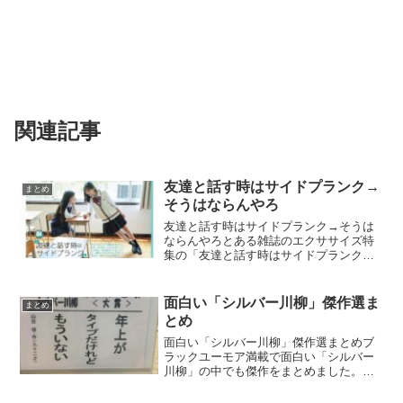
関連記事
友達と話す時はサイドプランク→
まとめ
そうはならんやろ
友達と話す時はサイドプランク→そうは
ならんやろとある雑誌のエクササイズ特
集の「友達と話す時はサイドプランク」
がツッコミどころ満載だと話題になって
います。そうはならんやろ
pic.twitter.com/zMLvw3v1dK— たまくわ
面白い「シルバー川柳」傑作選ま
まとめ
(@...
とめ
面白い「シルバー川柳」傑作選まとめブ
ラックユーモア満載で面白い「シルバー
川柳」の中でも傑作をまとめました。こ
の老人ホームの川柳がめっちゃ面白い
pic.twitter.com/xm96McsItJ— りんたろう