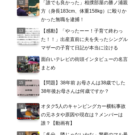
「誰でも良かった」相撲部屋の勝ノ浦親
方（身長183cm、体重158kg）に殴りか
かった無職を逮捕！
【感動】「やったーー！子育て終わっ
た！！」出産直前に夫を失ったシングル
マザーの子育て日記が本当に泣ける
面白いテレビの街頭インタビューの名言
まとめ
【問題】38年前 お母さんは38歳でした
38年後お母さんは何歳ですか？
オタク5人のキャンピングカー横転事故
の元ネタや原因や現在は？メンバーは
誰？【動画有】
「多分、隣じゃないかな」警察のマル暴