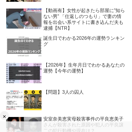
【動画有】女性が起きたら部屋に”知ら
ない男” 「仕返しのつもり」で妻の情
報を出会い系サイトに書き込んだ夫も
逮捕【NTR】
誕生日でわかる2026年の運勢ランキン
グ
【2026年】生年月日でわかるあなたの
運勢【今年の運勢】
【問題】3人の囚人
×
安室奈美恵実母殺害事件の平良恵美子
さんが殺害された原因や犯人の平良譲
二の犯行動機や現在は？