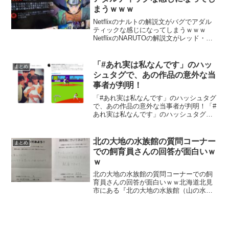
まうｗｗｗ
Netflixのナルトの解説文がバグでアダル
ティックな感じになってしまうｗｗｗ
NetflixのNARUTOの解説文がレッド・ス
テイトのものと入れ替わりアダルトな内
容になってしまったようですｗｗｗ久し
ぶりにナルトのアニメでも観ようかと思
「#あれ実は私なんです」のハッ
まとめ
ったら...
シュタグで、あの作品の意外な当
事者が判明！
「#あれ実は私なんです」のハッシュタグ
で、あの作品の意外な当事者が判明！「#
あれ実は私なんです」のハッシュタグ
で、みんなが知ってす、あの作品の意外
な当事者や作者がが判明したようです！
バカ日本地図やモンスターエナジーQRコ
北の大地の水族館の質問コーナー
まとめ
ードの開発光GENJ...
での飼育員さんの回答が面白いｗ
ｗ
北の大地の水族館の質問コーナーでの飼
育員さんの回答が面白いｗｗ北海道北見
市にある『北の大地の水族館（山の水族
館）』の質問コーナーでの飼育員さんの
回答が面白いと話題になっています。は
い pic.twitter.com/PbaaTBdXDR— ...