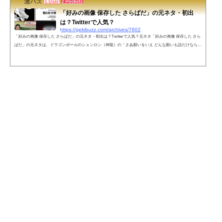
激バズ
1 User
2 Pockets
「好みの画像 保存した さらばだ」の元ネタ・初出
は？Twitterで人気？
https://gekibuzz.com/archives/7602
「好みの画像 保存した さらばだ」の元ネタ・初出は？Twitterで人気？元ネタ「好みの画像 保存した さら
ばだ」の元ネタは、ドラゴンボールのシェンロン（神龍）の「さあ願いをいえ どんな願いも話だけなら聞
いてやろう」が改変された「好みの画像 保存した さらばだ」だとされています。「さらばだ」って部分
が2chやTwitterに合っている表現で、最近ではTwitterで面白い画像が投稿されたときによく使われていま
す。初出は？2017年1月のふたばちゃんねるの投稿ではないかと言われています。無念 Name としあき 17/
01/22(日)19:42:28 No....