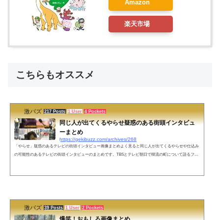
Amazon
楽天市場
こちらもオススメ
激バズ
217 Posts
1 User
4 Pockets
同じ人が出てくるやらせ疑惑のある街頭インタビュ
ーまとめ
https://gekibuzz.com/archives/268
「やらせ」疑惑のあるテレビの街頭インタビュー画像まとめよく見ると同じ人が出てくるやらせや仕込み
の可能性のあるテレビの街頭インタビューのまとめです。TBSとテレビ朝日で韓流の町について語るファ
ン蓮舫さん支持者として何回も登場する女性豊洲市場に関して日本テレビ、TBS、テレビ朝日のインタビ
ューに登場するおばちゃんNHKの気象情報によく登場する女性就職活動中の女性が、わずか1時間で内定
し会社員として登場！？ポケットに「日テレ」のロゴが付きメモ帳があることがバレてしまった男性デモ
参加者「FUCK 愛国心」＝韓国女子...
激バズ
39 Posts
1 User
2 Pockets
爆笑！おもしろ画像まとめ