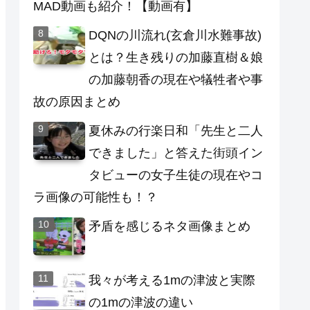
MAD動画も紹介！【動画有】
DQNの川流れ(玄倉川水難事故)
とは？生き残りの加藤直樹＆娘
の加藤朝香の現在や犠牲者や事
故の原因まとめ
夏休みの行楽日和「先生と二人
できました」と答えた街頭イン
タビューの女子生徒の現在やコ
ラ画像の可能性も！？
矛盾を感じるネタ画像まとめ
我々が考える1mの津波と実際
の1mの津波の違い