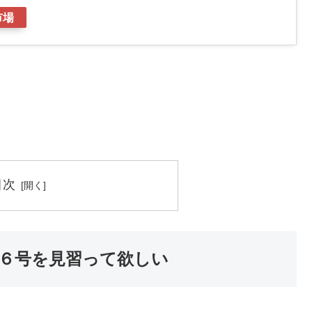
市場
目次
６号を見習って欲しい