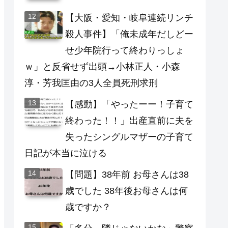
【大阪・愛知・岐阜連続リンチ
殺人事件】「俺未成年だしどー
せ少年院行って終わりっしょ
ｗ」と反省せず出頭→小林正人・小森
淳・芳我匡由の3人全員死刑求刑
【感動】「やったーー！子育て
終わった！！」出産直前に夫を
失ったシングルマザーの子育て
日記が本当に泣ける
【問題】38年前 お母さんは38
歳でした 38年後お母さんは何
歳ですか？