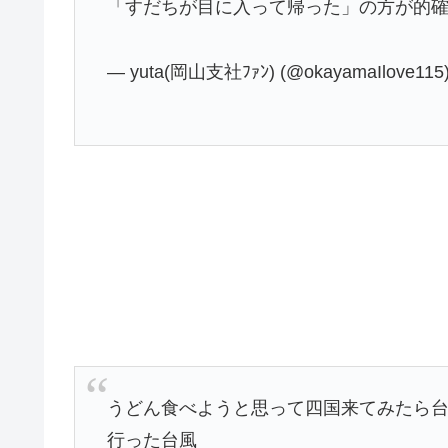
「すだちが目に入って帰った」の方が的
— yuta(岡山支社ﾌｧﾝ) (@okayamaIlove115
うどん食べようと思って四国来てみたら
行った台風