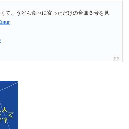
なくて、うどん食べに寄っただけの台風６号を見
iOaur
2