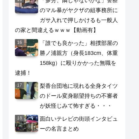
「多分、隣じゃないかな」警察
のマル暴がヤクザの組事務所に
ガサ入れで押しかけるも一般人
の家と間違えるｗｗｗ【動画有】
「誰でも良かった」相撲部屋の
勝ノ浦親方（身長183cm、体重
158kg）に殴りかかった無職を
逮捕！
梨香台団地に現れる全身タイツ
のドール変身願望持ちの不審者
が妖怪じみて怖すぎる・・・
面白いテレビの街頭インタビュ
ーの名言まとめ