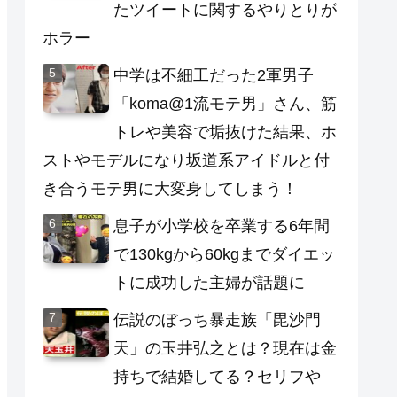
たツイートに関するやりとりが
ホラー
中学は不細工だった2軍男子
「koma@1流モテ男」さん、筋
トレや美容で垢抜けた結果、ホ
ストやモデルになり坂道系アイドルと付
き合うモテ男に大変身してしまう！
息子が小学校を卒業する6年間
で130kgから60kgまでダイエッ
トに成功した主婦が話題に
伝説のぼっち暴走族「毘沙門
天」の玉井弘之とは？現在は金
持ちで結婚してる？セリフや