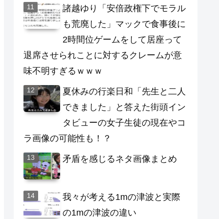
諸越ゆり「安倍政権下でモラル
も荒廃した」マックで食事後に
2時間位ゲームをして居座って
退席させられことに対するクレームが意
味不明すぎるｗｗｗ
夏休みの行楽日和「先生と二人
できました」と答えた街頭イン
タビューの女子生徒の現在やコ
ラ画像の可能性も！？
矛盾を感じるネタ画像まとめ
我々が考える1mの津波と実際
の1mの津波の違い