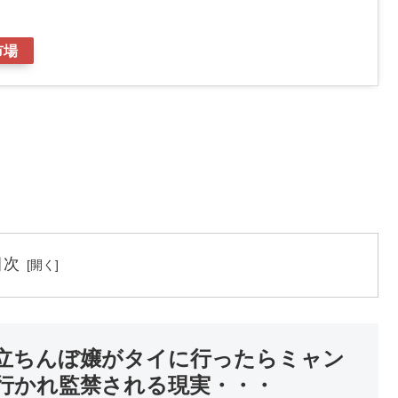
市場
目次
立ちんぼ嬢がタイに行ったらミャン
行かれ監禁される現実・・・