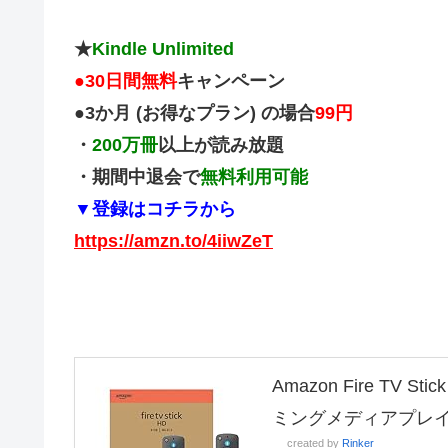
★
Kindle Unlimited
●
30日間無料
キャンペーン
●3か月 (お得なプラン) の場合
99円
・
200万冊
以上が読み放題
・期間中退会で
無料利用可能
▼登録はコチラから
https://amzn.to/4iiwZeT
Amazon Fire TV
ミングメディアプレ
created by
Rinker