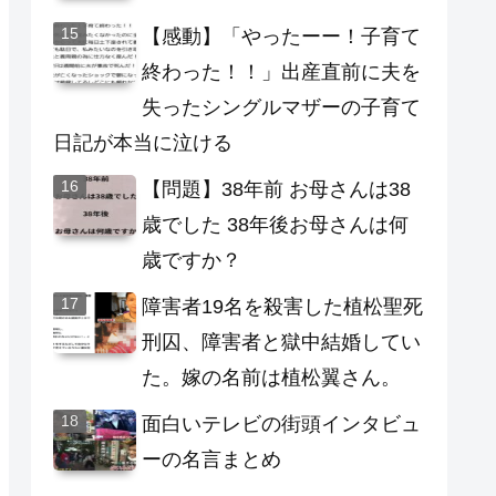
【感動】「やったーー！子育て
終わった！！」出産直前に夫を
失ったシングルマザーの子育て
日記が本当に泣ける
【問題】38年前 お母さんは38
歳でした 38年後お母さんは何
歳ですか？
障害者19名を殺害した植松聖死
刑囚、障害者と獄中結婚してい
た。嫁の名前は植松翼さん。
面白いテレビの街頭インタビュ
ーの名言まとめ