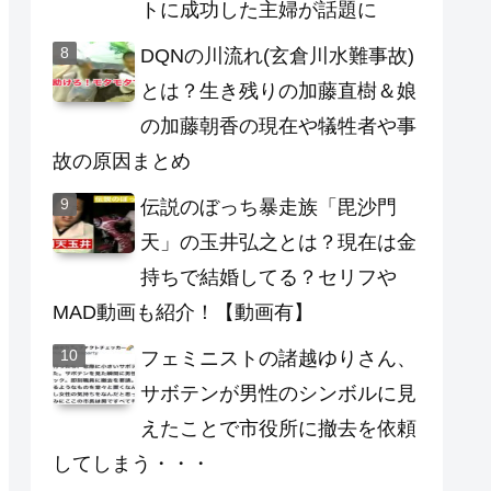
トに成功した主婦が話題に
DQNの川流れ(玄倉川水難事故)
とは？生き残りの加藤直樹＆娘
の加藤朝香の現在や犠牲者や事
故の原因まとめ
伝説のぼっち暴走族「毘沙門
天」の玉井弘之とは？現在は金
持ちで結婚してる？セリフや
MAD動画も紹介！【動画有】
フェミニストの諸越ゆりさん、
サボテンが男性のシンボルに見
えたことで市役所に撤去を依頼
してしまう・・・