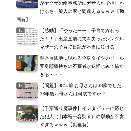
がヤクザの組事務所にガサ入れで押しか
けるも一般人の家と間違えるｗｗｗ【動
画有】
【感動】「やったーー！子育て終わっ
た！！」出産直前に夫を失ったシングル
マザーの子育て日記が本当に泣ける
梨香台団地に現れる全身タイツのドール
変身願望持ちの不審者が妖怪じみて怖す
ぎる・・・
【問題】38年前 お母さんは38歳でした
38年後お母さんは何歳ですか？
【千葉通り魔事件】インタビューに応じ
た犯人（山本裕一容疑者）の挙動が不審
すぎるｗｗｗ【動画有】