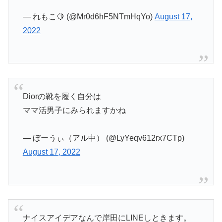
— れもこ🍋 (@Mr0d6hF5NTmHqYo)
August 17,
2022
Diorの靴を履く自分は
ママ活男子にみられますかね
— ぼーうぃ（アル中） (@LyYeqv612rx7CTp)
August 17, 2022
ナイスアイデアなんで岸田にLINEしときます。