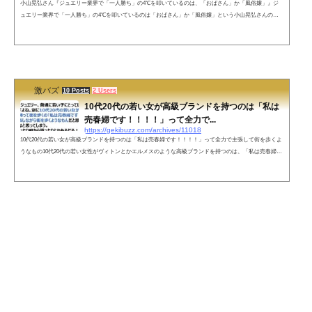
小山晃弘さん『ジュエリー業界で「一人勝ち」の4℃を叩いているのは、「おばさん」か「風俗嬢」』ジ
ュエリー業界で「一人勝ち」の4℃を叩いているのは「おばさん」か「風俗嬢」という小山晃弘さんの投
稿が話題になっています。ネットの声自分（よいお年）が使うには恥ずかしいけれど、20代前半あたりな
らば、カジュアルでかわいい。ハイクラスではないけれど、ぼちぼち１０代用の偽物でない感じで、お値
段もお手頃。まあ、25歳ぐらいまでならええんじゃないか？と思うラインナップじゃないのかあ。高卒辺
りがターゲットじゃないのかなあ...
激バズ
10 Posts
2 Users
10代20代の若い女が高級ブランドを持つのは「私は
売春婦です！！！！」って全力で...
https://gekibuzz.com/archives/11018
10代20代の若い女が高級ブランドを持つのは「私は売春婦です！！！！」って全力で主張して街を歩くよ
うなもの10代20代の若い女性がヴィトンとかエルメスのような高級ブランドを持つのは、「私は売春婦で
す！！！！」って全力で主張して街を歩くようなもんという、小山晃弘さんの発言が反響を呼んでいま
す。ネットの声ヨーロッパでも若い人が身にそぐわない高価なものを持っていると背後のパトロンを感じ
させるのでむしろ本当のお金持ちの子ほど持たないようです。持つなら親から譲られたお古のブランド物
になるそうです。でも新興勢力...