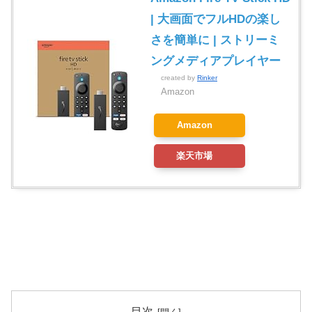
| 大画面でフルHDの楽し
さを簡単に | ストリーミ
ングメディアプレイヤー
created by
Rinker
Amazon
Amazon
楽天市場
目次