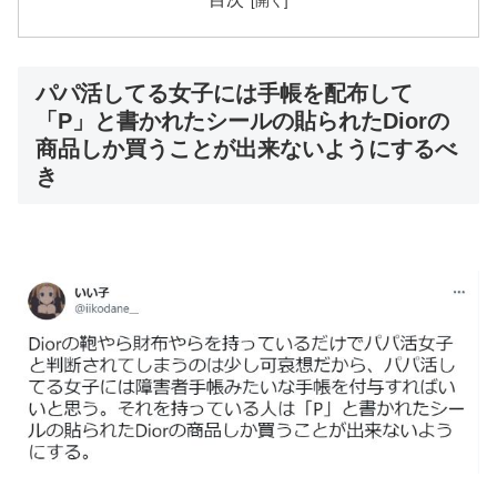
パパ活してる女子には手帳を配布して
「P」と書かれたシールの貼られたDiorの
商品しか買うことが出来ないようにするべ
き