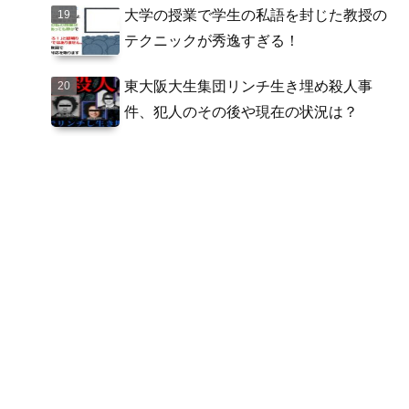
大学の授業で学生の私語を封じた教授の
テクニックが秀逸すぎる！
東大阪大生集団リンチ生き埋め殺人事
件、犯人のその後や現在の状況は？