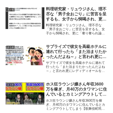
万円メモ帳を渡され、「騙されました も
うパパ活できない」と発言した投稿が反
料理研究家・リュウジさん、理不
まとめ
響を呼んでいます。スカ...
尽な「男子全おごり」に苦言を呈
するも、女子から恫喝され、更に
「奢り奢られ論争」に・・・
料理研究家・リュウジさん、理不尽な
「男子全おごり」に苦言を呈するも、女
子から恫喝され、更に「奢り奢られ論
争」に・・・料理研究家のリュウジさん
が、友達とご飯を食べることになり、
BBQにしたら友達が知らない女性を呼ん
サプライズで彼女を高級ホテルに
まとめ
で、会計で男子全奢りになった...
連れて行ったら「また泊まりたか
ったんだよね～」と言われ更にレ
ディディオールを持っていた話
サプライズで彼女を高級ホテルに連れて
行ったら「また泊まりたかったんだよね
～」と言われ更にレディディオールを持
っていた話サプライズで彼女を高級ホテ
ルに連れて行ったた彼氏さんが、『この
ホテル大好き！また泊まりたかったんだ
ホス狂ラウンジ嬢さん年収3600
まとめ
よね～』と彼女に言われ、...
万を稼ぎ、月40万のタワマンに住
んでいるとカミングアウトしてし
まう【歌舞伎町民黒歴史インタビ
ホス狂ラウンジ嬢さん年収3600万を稼
ュー動画有】
ぎ、月40万のタワマンに住んでいるとカ
ミングアウトしてしまう【歌舞伎町民黒
歴史インタビュー動画有】あおいちゃん