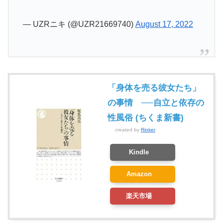
— UZRニキ (@UZR21669740)
August 17, 2022
「身体を売る彼女たち」
の事情 ──自立と依存の
性風俗 (ちくま新書)
created by
Rinker
Kindle
Amazon
楽天市場