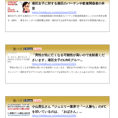
港区女子に対する港区のバーテンや飲食関係者の本
音
https://gekibuzz.com/archives/10145
港区女子に対する港区のバーテンや飲食関係者の本音港区のバーテンや飲食関係者のここだけの本音を晒
す（抜粋）・東京カレンダーの悪影響は深刻・港区女子は女性不信の温床・港区女子の罪悪感の無さは異
常・嫁は港区で探すな・港区おじさんはモテない男・港区女子に現実を教えるな（女性の意見）・港区女
子が奢ってもらう代わりに失うのは婚期— Dante (@take4_fox) January 25, 20182点補足しておく1.港区女
子には2種類いる①港区の華やかな雰囲気の店で飲食を楽しむ、自立した聡明で壮麗な女性②肥大化した
プライドと浅ましい態度でパパ...
激バズ
5 Posts
1 User
「男性が先に亡くなる可能性が高いので全財産くだ
さいます」港区女子のLINEグルー...
https://gekibuzz.com/archives/11031
「男性が先に亡くなる可能性が高いので全財産くださいます」港区女子のLINEグループのお見合い案件が
クレイジー！港区女子やグラドルのいるLINEグループは女衒がやっていることもありますが、今回そのLI
NEグループに投稿された、高齢のお金持ちのお見合い案件の内容が凄いと反響を呼んでいます。ネット
の声同じグループ入ってるかもです。この案件は本当に目を疑いました…色んな案件見るたびに毎回毎回
びっくりしちゃいます。— こんのなな | Nᴀɴᴀ Kᴏɴɴᴏ🇯🇵🇺🇦 (@nana_k_1203) June 22, 2021 十年...
激バズ
5 Posts
1 User
小山晃弘さん『ジュエリー業界で「一人勝ち」の4℃
を叩いているのは、「おばさん」...
https://gekibuzz.com/archives/11040