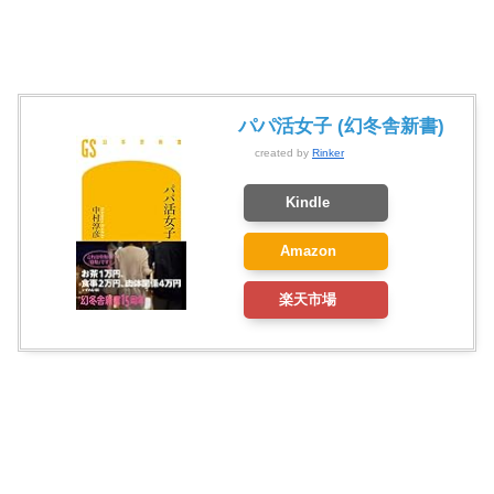
パパ活女子 (幻冬舎新書)
created by
Rinker
Kindle
Amazon
楽天市場