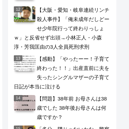
【大阪・愛知・岐阜連続リンチ
殺人事件】「俺未成年だしどー
せ少年院行って終わりっしょ
ｗ」と反省せず出頭→小林正人・小森
淳・芳我匡由の3人全員死刑求刑
【感動】「やったーー！子育て
終わった！！」出産直前に夫を
失ったシングルマザーの子育て
日記が本当に泣ける
【問題】38年前 お母さんは38
歳でした 38年後お母さんは何
歳ですか？