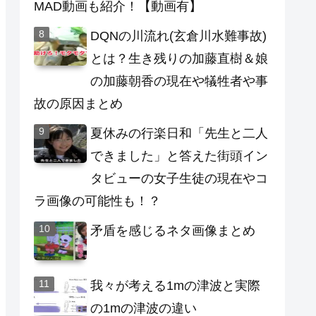
MAD動画も紹介！【動画有】
DQNの川流れ(玄倉川水難事故)
とは？生き残りの加藤直樹＆娘
の加藤朝香の現在や犠牲者や事
故の原因まとめ
夏休みの行楽日和「先生と二人
できました」と答えた街頭イン
タビューの女子生徒の現在やコ
ラ画像の可能性も！？
矛盾を感じるネタ画像まとめ
我々が考える1mの津波と実際
の1mの津波の違い