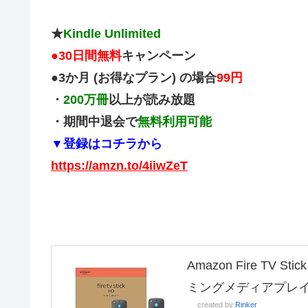
★
Kindle Unlimited
●
30日間無料
キャンペーン
●3か月 (お得なプラン) の場合
99円
・
200万冊
以上が読み放題
・期間中退会で
無料利用可能
▼登録はコチラから
https://amzn.to/4iiwZeT
Amazon Fire TV
ミングメディアプレ
created by
Rinker