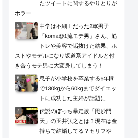
たツイートに関するやりとりが
ホラー
中学は不細工だった2軍男子
「koma@1流モテ男」さん、筋
トレや美容で垢抜けた結果、ホ
ストやモデルになり坂道系アイドルと付
き合うモテ男に大変身してしまう！
息子が小学校を卒業する6年間
で130kgから60kgまでダイエッ
トに成功した主婦が話題に
伝説のぼっち暴走族「毘沙門
天」の玉井弘之とは？現在は金
持ちで結婚してる？セリフや