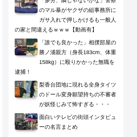
「多分、隣じゃないかな」警察
のマル暴がヤクザの組事務所に
ガサ入れで押しかけるも一般人
の家と間違えるｗｗｗ【動画有】
「誰でも良かった」相撲部屋の
勝ノ浦親方（身長183cm、体重
158kg）に殴りかかった無職を
逮捕！
梨香台団地に現れる全身タイツ
のドール変身願望持ちの不審者
が妖怪じみて怖すぎる・・・
面白いテレビの街頭インタビュ
ーの名言まとめ