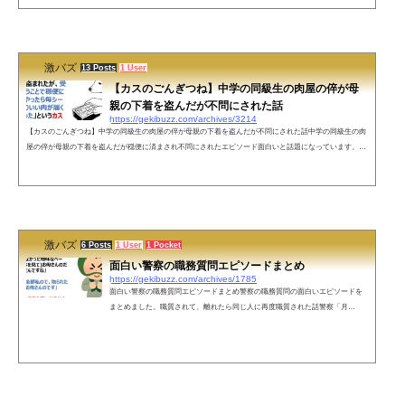
のオッサンが急に目を輝かせて食いついてきて、その後女装についてめちゃ質問された。そしてなぜか内
定頂いた笑— じゃむぱん (@jam_pan_suki) January 26, 2022 ちな内定頂いたってだけで行かないよそこ—
じゃむぱん (@...
激バズ
13 Posts
1 User
【カスのごんぎつね】中学の同級生の肉屋の倅が母
親の下着を盗んだが不問にされた話
https://gekibuzz.com/archives/3214
【カスのごんぎつね】中学の同級生の肉屋の倅が母親の下着を盗んだが不問にされた話中学の同級生の肉
屋の倅が母親の下着を盗んだが穏便に済まされ不問にされたエピソード面白いと話題になっています。う
ちの母親には「中学の頃、同級生の肉屋の倅に下着を盗まれたが、受験前ということで穏便に済ませてや
ったら毎シーズンかなりいい肉が届くようになった」というカスのごんぎつねみたいな逸話がある— 糞豚
(@obasan130kg) December 17, 2021 ネットの声そこまで原作再現しろとは言ってない()— ナオキ (@ZiHU
pwREbac0UTZ) D...
激バズ
6 Posts
1 User
1 Pocket
面白い警察の職務質問エピソードまとめ
https://gekibuzz.com/archives/1785
面白い警察の職務質問エピソードまとめ警察の職務質問の面白いエピソードを
まとめました。職質されて、離れたら同じ人に再度職質された話警察「月
姫！？月姫のソフトがあったんですか！・・やりたかった！やりたかった！」
「アンタだって警察24時に出てないだろ！」「この四角い袋はなんだ？」→
「ハーブ（紅茶）です」「そこのフェアレディZ止まって！」→「セリカです」
現在僕がネットで不審者になったのはまた別の話こんにちはー西部警察です。9
8式特型指揮車とわかったら先導してくれた白バイ隊員彼女のほうの職質終わり
来た警官「付...