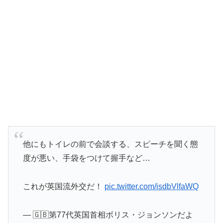
他にもトイレの前で会談する、スピーチを聞く態
度が悪い、手袋をつけて握手など…
これが英国流外交だ！
pic.twitter.com/isdbVlfaWQ
— 🇬🇧第77代英国首相ボリス・ジョンソンだよ