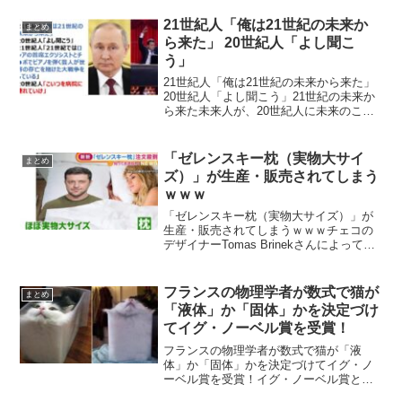
21世紀人「俺は21世紀の未来か
まとめ
ら来た」 20世紀人「よし聞こ
う」
21世紀人「俺は21世紀の未来から来た」
20世紀人「よし聞こう」21世紀の未来か
ら来た未来人が、20世紀人に未来のこと
を離した結果・・・ネットの声まあ、ロ
シアは侵略戦争だといつも負けてるか
ら…— ゑびっぷ@Vtuberイラスト
「ゼレンスキー枕（実物大サイ
まとめ
(@wev...
ズ）」が生産・販売されてしまう
ｗｗｗ
「ゼレンスキー枕（実物大サイズ）」が
生産・販売されてしまうｗｗｗチェコの
デザイナーTomas Brinekさんによって、
製作されたゼレンスキー実寸大「抱き
枕」が世界に向け発売され、収益はウク
ライナ支援団体に寄付されることがわか
フランスの物理学者が数式で猫が
まとめ
りました。ゼレ...
「液体」か「固体」かを決定づけ
てイグ・ノーベル賞を受賞！
フランスの物理学者が数式で猫が「液
体」か「固体」かを決定づけてイグ・ノ
ーベル賞を受賞！イグ・ノーベル賞とい
えば、「人々を笑わせ、そして考えさせ