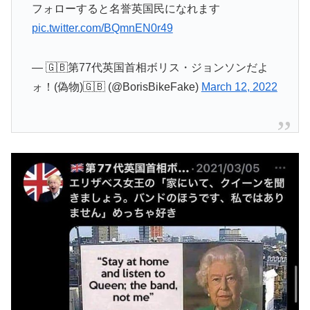
フォローすると名誉英国民になれます
pic.twitter.com/BQmnEN0r49
— 🇬🇧第77代英国首相ボリス・ジョンソンだよ
ォ！(偽物)🇬🇧 (@BorisBikeFake)
March 12, 2022