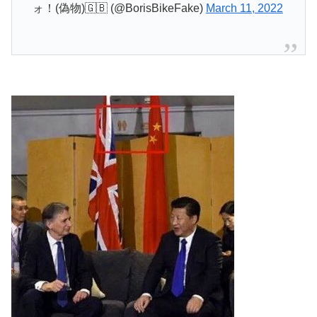
ォ！(偽物)🇬🇧 (@BorisBikeFake)
March 11, 2022