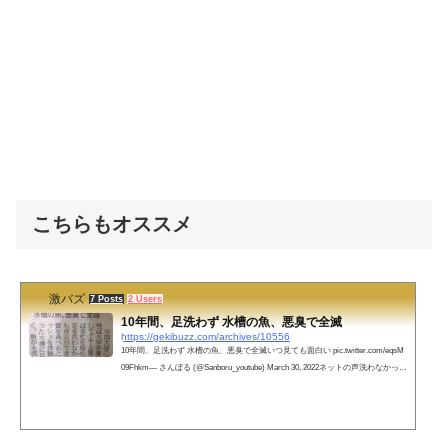
こちらもオススメ
激バズ
7 Posts
2 Users
10年間、足洗わず 水槽の魚、悪臭で全滅
https://gekibuzz.com/archives/10556
10年間、足洗わず 水槽の魚、悪臭で全滅いつ見ても面白い pic.twitter.com/eqsM
09Fhkm— さんぼる (@Sanboru_youtube) March 30, 2022ネットの声洗わなかった
足を入れた途端、王水が精製されてしまったのか?— 👺👺妖怪パコパコハメ太郎
👺👺 (@arcatrazz1993) March 31, 2022 足を洗わずどうやって風呂に入ってい
た??ww— ポッコ ﾎﾟｺ 🌻💙💛に幸あれ (@poko_stand) March 31, 2022pic.twitter.co
m/IF9TVh5lrW— 錫村 (@evajiru) March 31, 2022彼女の嗅覚が心配だ— 弥生&#x