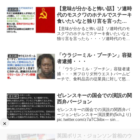
てくれる業績」に与えられるノーベル賞
のパロディーとなりますが、今回フラン
【意味が分かると怖い話】ソ連時
まとめ
スの物理学者が数式で猫が「...
代のモスクワのホテルでステーキ
食いたいなと独り言を言った
ら・・・
【意味が分かると怖い話】ソ連時代のモ
スクワのホテルでステーキ食いたいなと
独り言を言ったら・・・ソ連時代のモス
クワのホテルであった面白い話外交で結
構重要な人が泊まっていた際に、ステー
キ食いたいなと独り言を言ったら、夜飯
「ウラジーミル・プーチン」容疑
まとめ
にステーキが出てきた。—...
者逮捕・・・
「「ウラジーミル・プーチン」容疑者逮
捕・・・米フロリダ州ウエストパームビ
ーチで、食料品店の従業員に対して怒鳴
るなどして警察に通報された男が逮捕さ
れたことが３１日までに分かった。逮捕
されたのは、ウラジーミル・プーチン容
ゼレンスキーの国会での演説の関
まとめ
疑者。ただし、この男は、...
西弁バージョン
ゼレンスキーの国会での演説の関西弁バ
ージョンゼレンスキー演説要約(5chより)
pic.twitter.com/z7aTC3iibx— sin
×
(@__sin78) March 23, 2022 ネットの声わ
かりやすいけど本家大元として捉え...
英国ボリス・ジョンソン首相のウ
まとめ