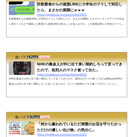
詐欺業者からの迷惑LINEに小学生のフリして対応し
たら、まさかの展開にｗｗｗ
https://gekibuzz.com/archives/2001
詐欺業者からの迷惑LINEに小学生のフリして対応したら、まさかの展開にｗｗｗマッチングアプリや出会
い系サイトなどで偽装した業者から迷惑LINEが来ることがありますが、この迷惑LINEに小学生のフリしし
て対応したらまさかの展開にwww業者からのLINEを小学生のフリしてみたら業者が手動だった。 pic.twitt
er.com/JGRe7AlCdE— おたみ (@otamiotanomi) 2018年11月17日当たり前ですけどこれから返信きません
ね。 pic.twitter.com/AxLHS9SmR5— おたみ (@otamiotanomi) 2018年11月17日ネットの反応業者実はいい人
っぽい。— Nikonist (...
激バズ
4 Posts
2 Users
NHKの集金人が外に出て来い契約しろって言ってき
たので、処刑人のマスク被って出た...
https://gekibuzz.com/archives/4826
NHKの集金人が外に出て来い契約しろって言ってきたので、処刑人のマスク被って出た結果wwwNHKの
集金人が外に出て来い契約しろって言ってきたので、ラバーの処刑人マスク被って出ていったとこ
ろ・・・www今NHKの民が来て契約しろ外に出て来いって言われたからこの格好で外に出て行ったら慌
てて逃げて行ったぞ😠なんて失礼な奴だ — 12歳ちゃん (@hitonounti)👍どこに行けば購入出来る？— どん
底自己開✊mayuge.PICAReSt (@mayuge53561299) November 28, 2019ネットの声自分なんて料理中だから
後にしてくれ！言っても...
激バズ
28 Posts
1 User
「村から嫌われているただ洞窟のお花を守りたかっ
ただけの優しい化け物」の気分に...
https://gekibuzz.com/archives/2342