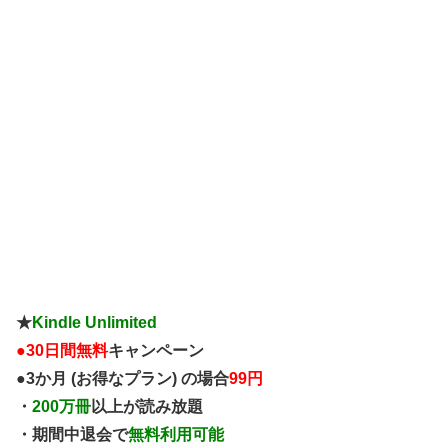
★
Kindle Unlimited
●
30日間無料
キャンペーン
●3か月 (お得なプラン) の場合
99円
・
200万冊
以上が読み放題
・期間中退会で
無料利用可能