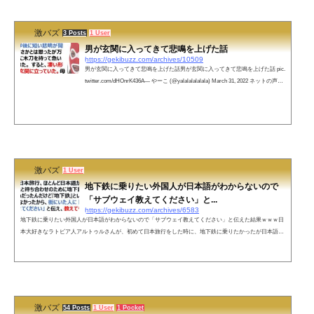
1...
激バズ
3 Posts
1 User
男が玄関に入ってきて悲鳴を上げた話
https://gekibuzz.com/archives/10509
男が玄関に入ってきて悲鳴を上げた話男が玄関に入ってきて悲鳴を上げた話 pic.
twitter.com/dHOnrK436A— やーこ (@yalalalalalala) March 31, 2022 ネットの声
「男が玄関に入ってきて、悲鳴を上げた話」ではなく、「男が、玄関に入って
きて悲鳴を上げた話」でしたか…— irai (@Irai59385435) March 31, 2022 銀行で
座ってまってる間読んでたので完全に怪しい人に見られたかもかまわず笑わせ
ていただきました✨目出し帽親子で部屋で被るの最強ですね🔥荒ぶる犬🐕素敵
キャラ😍凄惨な現場に踏みこん...
激バズ
1 User
地下鉄に乗りたい外国人が日本語がわからないので
「サブウェイ教えてください」と...
https://gekibuzz.com/archives/6583
地下鉄に乗りたい外国人が日本語がわからないので「サブウェイ教えてください」と伝えた結果ｗｗｗ日
本大好きなラトビア人アルトゥルさんが、初めて日本旅行をした時に、地下鉄に乗りたかったが日本語が
話せなかったので「サブウェイ教えてください」と伝えた結果、爆笑の展開にｗｗｗ初めての日本旅行、
ほとんど日本語が話せなくて、友達と待ち合わせのために地下鉄に乗らなきゃだめだったんだけど『地下
鉄』という日本語を知らなかったから、街にいた人に「サブウェイ教えてください」と伝え、教えてもら
った方へ行ったらちゃんとサ...
激バズ
54 Posts
1 User
1 Pocket