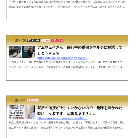
「村から嫌われているただ洞窟のお花を守りたかっただけの優しい化け物」の気分になったエピソードが
面白い女の子の靴が脱げて拾ってあげたら、泣き出して、それを見ていた大人から冷たい目で見られたと
いうのが「村から嫌われているただ洞窟のお花を守りたかっただけの優しい化け物」のようだとする投稿
が反響を呼んでいます。さっきコンビニ入ったら靴が脱げちゃった子がいて拾って女の子に手渡そうとし
たら、僕の方を見るなり大号泣するわ周りの大人は冷たい目で見てくるわで「村から嫌われているただ洞
窟のお花を守りたかっただけ...
激バズ
12 Posts
1 User
1 Pocket
アムウェイさん、修行中の僧侶をマルチに勧誘して
しまうｗｗｗ
https://gekibuzz.com/archives/2358
アムウェイさん、修行中の僧侶をマルチに勧誘してしまうｗｗｗアムウェイが、修行中の托鉢僧にまで、
マルチ（ネットワークビジネス）の勧誘をしている画像が反響を呼んでいます。【悲報】アムウェイさ
ん、修行中のお坊さんすら勧誘ターゲットにしてしまう 南無ウェイへ pic.twitter.com/j629wzBpLH— 滝
沢ガレソ (@takigare3) February 22, 2021 ネットの反応南無ウェイｗｗｗ— 幻集郎（げんじゅうろう）@フ
ェミやろ!!!!! (@ky2chui) February 22, 2021 怪しい人（修行中） vs 怪しい人（修行中）ニーズが一致してい
るｗ&m...
激バズ
2 Users
就活の面接が上手くいかないので、趣味を聞かれた
時に「女装です！写真見ます？」...
https://gekibuzz.com/archives/6165
就活の面接が上手くいかないので、趣味を聞かれた時に「女装です！写真見ます？」て言って自撮り見せ
た結果ｗｗｗ就活の面接中、全然上手くいかなくてやばいな〜と思って最後に趣味と特技聞かれた時に、
もうどうでもいいやって気持ちで「女装です！写真見ます？」て言って自撮り見せたら死んだ目の面接官