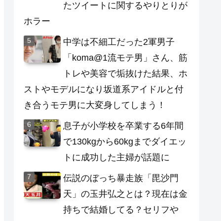
たツイートに関するやりとりが
ホラー
中学は不細工だった2軍男子
「koma@1流モテ男」さん、筋
トレや美容で垢抜けた結果、ホ
ストやモデルになり坂道系アイドルと付
き合うモテ男に大変身してしまう！
息子が小学校を卒業する6年間
で130kgから60kgまでダイエッ
トに成功した主婦が話題に
伝説のぼっち暴走族「毘沙門
天」の玉井弘之とは？現在は金
持ちで結婚してる？セリフや