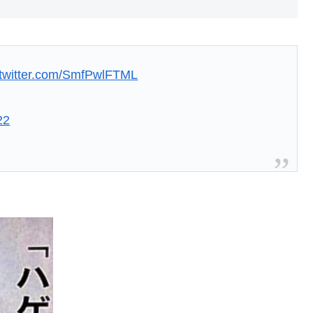
.twitter.com/SmfPwlFTML
22