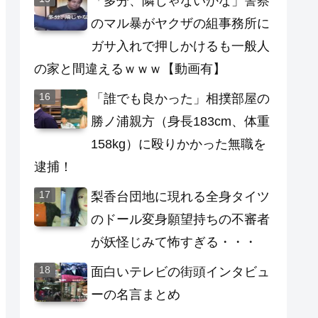
「多分、隣じゃないかな」警察
のマル暴がヤクザの組事務所に
ガサ入れで押しかけるも一般人
の家と間違えるｗｗｗ【動画有】
「誰でも良かった」相撲部屋の
勝ノ浦親方（身長183cm、体重
158kg）に殴りかかった無職を
逮捕！
梨香台団地に現れる全身タイツ
のドール変身願望持ちの不審者
が妖怪じみて怖すぎる・・・
面白いテレビの街頭インタビュ
ーの名言まとめ