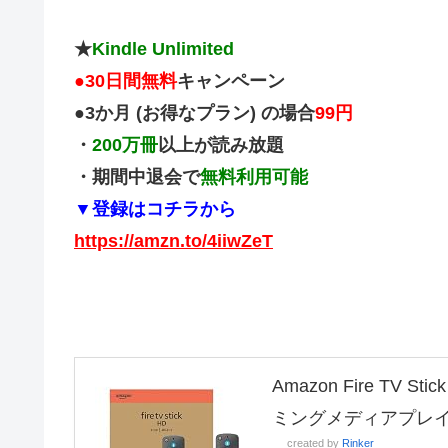
★
Kindle Unlimited
●
30日間無料
キャンペーン
●3か月 (お得なプラン) の場合
99円
・
200万冊
以上が読み放題
・期間中退会で
無料利用可能
▼登録はコチラから
https://amzn.to/4iiwZeT
Amazon Fire TV
ミングメディアプレ
created by
Rinker