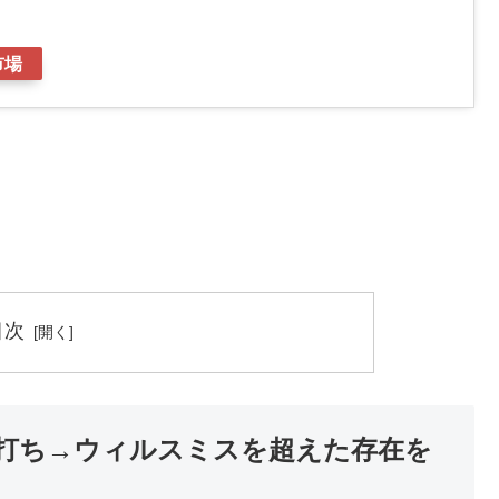
市場
目次
打ち→ウィルスミスを超えた存在を