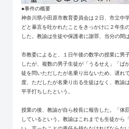
●事件の概要
神奈川県小田原市教育委員会は２日、市立中
どと暴言を吐かれたことをきっかけに２年生
した。教諭は生徒や保護者に謝罪、当分の間
市教委によると、１日午後の数学の授業に男
したが、複数の男子生徒が「うるせえ」「ば
徒を問いただしたが名乗り出ないため、遅れ
度、ただしたが名乗り出る生徒はなく、教諭
平手打ちしたという。
授業の後、教諭が自ら校長に報告した。「体
しているという。教諭はこれまでも生徒から
い。言ったことの責任を持たなければならな