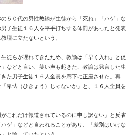
学の５０代の男性教諭が生徒から「死ね」「ハゲ」な
の男子生徒１６人を平手打ちする体罰があったと発表
は教壇に立たないという。
子生徒らが遅れてきたため、教諭は「早く入れ」と促
か」などと言い、笑い声も起きた。教諭は発言した生
てきた男子生徒１６人全員を廊下に正座させた。再
は「卑怯（ひきょう）じゃないか」と、１６人全員を
罰がこれだけ報道されているのに申し訳ない」と反省
「ハゲ」などと言われることがあり、「差別はいけな
い」と諭していたという。