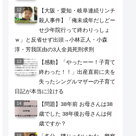
【大阪・愛知・岐阜連続リンチ
殺人事件】「俺未成年だしどー
せ少年院行って終わりっしょ
ｗ」と反省せず出頭→小林正人・小森
淳・芳我匡由の3人全員死刑求刑
【感動】「やったーー！子育て
終わった！！」出産直前に夫を
失ったシングルマザーの子育て
日記が本当に泣ける
【問題】38年前 お母さんは38
歳でした 38年後お母さんは何
歳ですか？