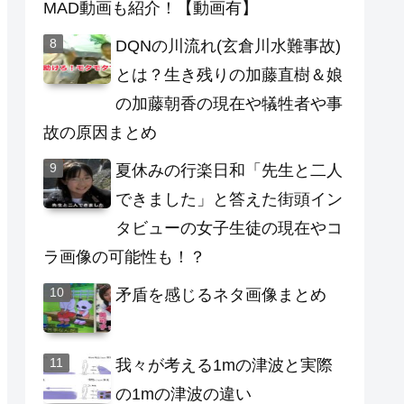
MAD動画も紹介！【動画有】
DQNの川流れ(玄倉川水難事故)
とは？生き残りの加藤直樹＆娘
の加藤朝香の現在や犠牲者や事
故の原因まとめ
夏休みの行楽日和「先生と二人
できました」と答えた街頭イン
タビューの女子生徒の現在やコ
ラ画像の可能性も！？
矛盾を感じるネタ画像まとめ
我々が考える1mの津波と実際
の1mの津波の違い