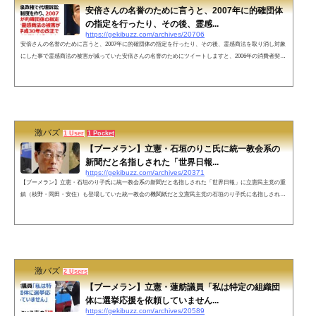
安倍さんの名誉のために言うと、2007年に的確団体
の指定を行ったり、その後、霊感...
https://gekibuzz.com/archives/20706
安倍さんの名誉のために言うと、2007年に的確団体の指定を行ったり、その後、霊感商法を取り消し対象
にした事で霊感商法の被害が減っていた安倍さんの名誉のためにツイートしますと、2006年の消費者契約
法改正で小泉政権で代理訴訟の的確団体制度を作り、2007年安倍総理が的確団体の指定を行った事で霊感
商法の被害が減り、さらに平成30年の改正で霊感商法を取り消し対象にした事でトドメを刺したのです
よ。— シュンさん42 (@Syanagi42) July 27, 2022 こうやって統一教会の資金源を断っていった方に対して
「癒着ガー」とか「党...
激バズ
1 User
1 Pocket
【ブーメラン】立憲・石垣のりこ氏に統一教会系の
新聞だと名指しされた「世界日報...
https://gekibuzz.com/archives/20371
【ブーメラン】立憲・石垣のり子氏に統一教会系の新聞だと名指しされた「世界日報」に立憲民主党の重
鎮（枝野・岡田・安住）も登場していた統一教会の機関紙だと立憲民主党の石垣のり子氏に名指しされた
「世界日報」ですが、実は、立憲民主党の重鎮（枝野・岡田・安住）もインタビュー受けていたことがわ
かりました。なお、石垣のり子氏はそれでも発言の撤回をしないとのことです。世界日報より抗議文が届
きました。世界日報を「統一教会の機関紙」とする私の発言の撤回を求める内容です。結論から申し上げ
ますと、このような脅しに屈...
激バズ
2 Users
【ブーメラン】立憲・蓮舫議員「私は特定の組織団
体に選挙応援を依頼していません...
https://gekibuzz.com/archives/20589