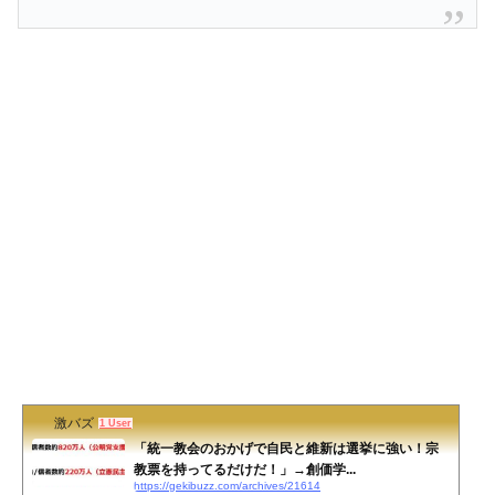
激バズ
1 User
「統一教会のおかげで自民と維新は選挙に強い！宗
教票を持ってるだけだ！」→創価学...
https://gekibuzz.com/archives/21614