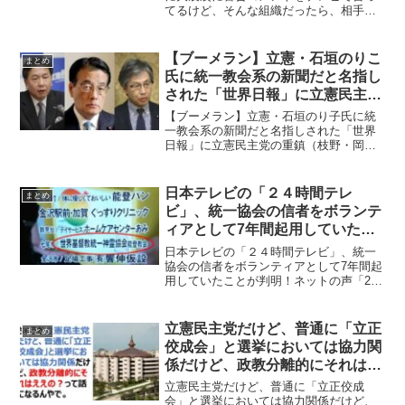
てるけど、そんな組織だったら、相手に
して無事で済んでるのは変じゃない？
「カルト宗教を批判してる弁護士ってや
けに大袈裟に警告コメントをテレビで言
【ブーメラン】立憲・石垣のりこ
まとめ
ってるけど、そんな組織だっ...
氏に統一教会系の新聞だと名指し
された「世界日報」に立憲民主党
の重鎮（枝野・岡田・安住）も登
【ブーメラン】立憲・石垣のり子氏に統
場していた
一教会系の新聞だと名指しされた「世界
日報」に立憲民主党の重鎮（枝野・岡
田・安住）も登場していた統一教会の機
関紙だと立憲民主党の石垣のり子氏に名
指しされた「世界日報」ですが、実は、
日本テレビの「２４時間テレ
まとめ
立憲民主党の重鎮（枝野・岡...
ビ」、統一協会の信者をボランテ
ィアとして7年間起用していたこ
とが判明！ネットの声「24時間テ
日本テレビの「２４時間テレビ」、統一
レビもアウトでしょ。番組打ち切
協会の信者をボランティアとして7年間起
用していたことが判明！ネットの声「24
りにすべき」
時間テレビもアウトでしょ。番組打ち切
りにすべき」統一教会が「異常な過熱報
道に対する注意喚起」として日本テレビ
立憲民主党だけど、普通に「立正
まとめ
の24時間テレビで、...
佼成会」と選挙においては協力関
係だけど、政教分離的にそれはえ
えの？って話になるんやで。
立憲民主党だけど、普通に「立正佼成
会」と選挙においては協力関係だけど、