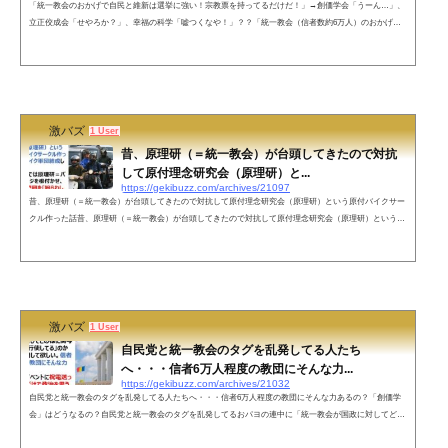
「統一教会のおかげで自民と維新は選挙に強い！宗教票を持ってるだけだ！」→創価学会「うーん…」、
立正佼成会「せやろか？」、幸福の科学「嘘つくなや！」？？「統一教会（信者数約6万人）のおかげで
自民と維新は選挙に強い！宗教票を持ってるだけだ！」↓・創価学会/信者数約820万人（公明党支援）「う
ーん…」・立正佼成会/信者数約220万人（立憲民主党支援）「せやろか？」・幸福の科学/信者数1100万人
（幸福実現党支援）「嘘つくなや！」— 水月 (@sui72381132) August 8, 2022 ネットの声信者数、全世界合
計ですか🤔幸...
激バズ
1 User
昔、原理研（＝統一教会）が台頭してきたので対抗
して原付理念研究会（原理研）と...
https://gekibuzz.com/archives/21097
昔、原理研（＝統一教会）が台頭してきたので対抗して原付理念研究会（原理研）という原付バイクサー
クル作った話昔、原理研（＝統一教会）が台頭してきたので対抗して原付理念研究会（原理研）という50
cc限定のバイクサークル作って、謎の原付バイク軍団結成した。しまいには学内では原理研＝バイクとい
うイメージを根付かせ、宗教の方の原理研を「紛らわしい名前はやめろ」という理由で大学から排斥しま
くった— 松本哉 (@tsukiji14) August 1, 2022 ちなみに、活動内容はいたって平和で、北海道や九州などま
で原チャリでロング...
激バズ
1 User
自民党と統一教会のタグを乱発してる人たち
へ・・・信者6万人程度の教団にそんな力...
https://gekibuzz.com/archives/21032
自民党と統一教会のタグを乱発してる人たちへ・・・信者6万人程度の教団にそんな力あるの？「創価学
会」はどうなるの？自民党と統一教会のタグを乱発してるおパヨの連中に「統一教会が国政に対してどの
様に関与して影響力を行使してる」のか具体的に説明して欲しい。信者6万人程度の教団にそんな力ある