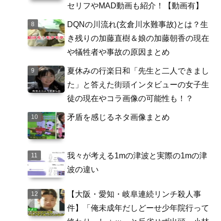
セリフやMAD動画も紹介！【動画有】
DQNの川流れ(玄倉川水難事故)とは？生
き残りの加藤直樹＆娘の加藤朝香の現在
や犠牲者や事故の原因まとめ
夏休みの行楽日和「先生と二人できまし
た」と答えた街頭インタビューの女子生
徒の現在やコラ画像の可能性も！？
矛盾を感じるネタ画像まとめ
我々が考える1mの津波と実際の1mの津
波の違い
【大阪・愛知・岐阜連続リンチ殺人事
件】「俺未成年だしどーせ少年院行って