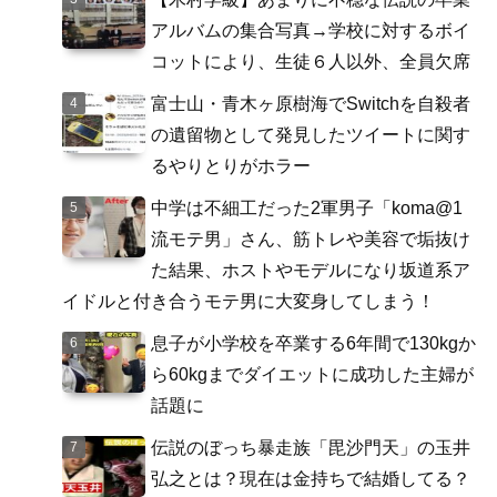
アルバムの集合写真→学校に対するボイ
コットにより、生徒６人以外、全員欠席
富士山・青木ヶ原樹海でSwitchを自殺者
の遺留物として発見したツイートに関す
るやりとりがホラー
中学は不細工だった2軍男子「koma@1
流モテ男」さん、筋トレや美容で垢抜け
た結果、ホストやモデルになり坂道系ア
イドルと付き合うモテ男に大変身してしまう！
息子が小学校を卒業する6年間で130kgか
ら60kgまでダイエットに成功した主婦が
話題に
伝説のぼっち暴走族「毘沙門天」の玉井
弘之とは？現在は金持ちで結婚してる？