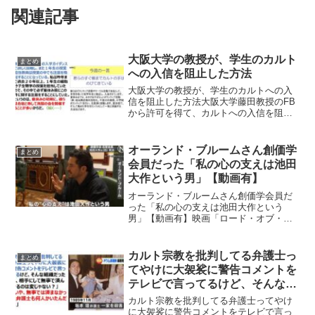
関連記事
大阪大学の教授が、学生のカルト
まとめ
への入信を阻止した方法
大阪大学の教授が、学生のカルトへの入
信を阻止した方法大阪大学藤田教授のFB
から許可を得て、カルトへの入信を阻止
した記事を転載します。「そのままシェ
アしてください。カルトの問題が決して
遠い世界の話ではないことを一人でも多
オーランド・ブルームさん創価学
まとめ
くの方に知っていただけ...
会員だった「私の心の支えは池田
大作という男」【動画有】
オーランド・ブルームさん創価学会員だ
った「私の心の支えは池田大作という
男」【動画有】映画「ロード・オブ・
ザ・リング」などで活躍した俳優オーラ
ンド・ブルームさんが、ゼレンスキー大
統領を訪問した際に「私の心の支えは池
カルト宗教を批判してる弁護士っ
まとめ
田大作という男」などと発言し...
てやけに大袈裟に警告コメントを
テレビで言ってるけど、そんな組
織だったら、相手にして無事で済
カルト宗教を批判してる弁護士ってやけ
んでるのは変じゃない？
に大袈裟に警告コメントをテレビで言っ