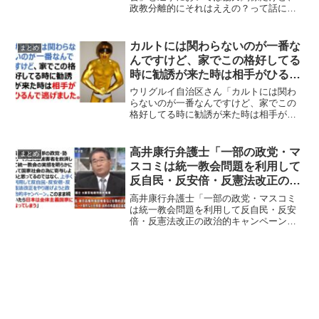
政教分離的にそれはええの？って話にな
るんやで。統一教会と自民党との関係が
メディアによって取りざたされています
が、立憲民主党と「立正佼成会」は選挙
カルトには関わらないのが一番な
まとめ
においては協力関係にあるが...
んですけど、家でこの格好してる
時に勧誘が来た時は相手がひるん
で逃げました。
ウリグルイ自治区さん「カルトには関わ
らないのが一番なんですけど、家でこの
格好してる時に勧誘が来た時は相手がひ
るんで逃げました。」カルトには関わら
ないのが一番なんですけど、家でこの格
好してる時に勧誘が来た時は相手がひる
高井康行弁護士「一部の政党・マ
まとめ
んで逃げました。 pic...
スコミは統一教会問題を利用して
反自民・反安倍・反憲法改正の政
治的キャンペーンを行っている」
高井康行弁護士「一部の政党・マスコミ
は統一教会問題を利用して反自民・反安
倍・反憲法改正の政治的キャンペーンを
行っている」元東京地検特捜部検事で現
在は弁護士の高井康行氏が、「一部の政
党・マスコミは統一教会の被害者を救済
して社会貢献をしようとし...