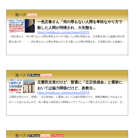
は多々聞くこれら全てを洗いざら...
激バズ
1 User
一色正春さん「何の罪もない人間を卑怯なやり方で
殺した人間が同情され、大失態を...
https://gekibuzz.com/archives/20970
一色正春さん「何の罪もない人間を卑怯なやり方で殺した人間が同情され、大失態を演じた組織が何の非
難も浴びず・・・」何の罪もない人間を卑怯なやり方で殺した人間が同情され、大失態を演じた組織が何
の非難も浴びず、殺された人間だけを死人に口なしとばかりに生きている時に何も言えなかった卑怯者た
ちがここぞとばかり誹謗中傷そしてかつて世話になった人たちは自己防衛で知らんぷり普通に考えればお
かしいだろう— 一色正春 (@nipponichi8) July 30, 2022 ネットの声おっしゃる通り！情けなく悔しく感情の
整理ができない。&...
激バズ
28 Posts
2 Users
立憲民主党だけど、普通に「立正佼成会」と選挙に
おいては協力関係だけど、政教分...
https://gekibuzz.com/archives/20974
立憲民主党だけど、普通に「立正佼成会」と選挙においては協力関係だけど、政教分離的にそれはええ
の？って話になるんやで。統一教会と自民党との関係がメディアによって取りざたされていますが、立憲
民主党と「立正佼成会」は選挙においては協力関係にあるが、それは政教分離には反しないかという投稿
が反響を呼んでいます。ちゅうか立憲民主党だけど、普通に「立正佼成会」と選挙においては協力関係だ
けど、政教分離的にそれはええの？って話になるんやで。— もへもへ (@gerogeroR) July 30, 2022 公明党
と創価学会立憲民主党...
激バズ
27 Posts
1 User
1 Pocket