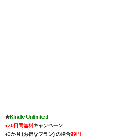
kBeans) November 11, 2020コレ思い出したわ pic.twitter.com/sKd12CA5cu— ꧁むらさん？！꧂ (@Reply
murals) November 11, 2020「どこかから見られている」のが糖質。— 鹿zuま︎︎︎︎ ®⚙ (@kazuma20010323_) N
ovember 11, 2020お...
★
Kindle Unlimited
●
30日間無料
キャンペーン
●3か月 (お得なプラン) の場合
99円