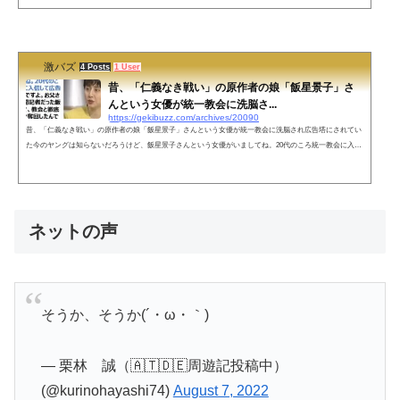
の？関連団体のイベントに祝電送ったり参加しただけで政治を思うままに操作出来るなら”創価学会”はど
うなるんだよ。— あんかけナポリ (@napori_ankake) July 31, 2022 おパヨって何で頑なに創価学会と公明
党には噛み付かないの...
激バズ
4 Posts
1 User
昔、「仁義なき戦い」の原作者の娘「飯星景子」さ
んという女優が統一教会に洗脳さ...
https://gekibuzz.com/archives/20090
昔、「仁義なき戦い」の原作者の娘「飯星景子」さんという女優が統一教会に洗脳され広告塔にされてい
た今のヤングは知らないだろうけど、飯星景子さんという女優がいましてね。20代のころ統一教会に入信
して広告塔にされたんですよ。お父さんは読売新聞記者だった飯干晃一さんで、教会と徹底的に闘い娘を
奪回したんです。ちなみに、氏は「仁義なき戦い」の原作者です。— ＼江戸西／ (@hitetsugisou) July 18,
2022ネットの声あぁ、リアタイです。そうでしたね。お父様が奪回後のお嬢さんの景子さん、憑き物が落
ちた様な表情で朝のワイ...
ネットの声
そうか、そうか(´・ω・｀)
— 栗林 誠（🇦🇹🇩🇪周遊記投稿中）
(@kurinohayashi74)
August 7, 2022