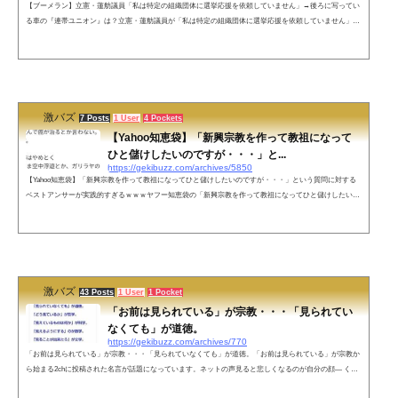
【ブーメラン】立憲・蓮舫議員「私は特定の組織団体に選挙応援を依頼していません」→後ろに写ってい
る車の『連帯ユニオン』は？立憲・蓮舫議員が「私は特定の組織団体に選挙応援を依頼していません」と
ツイートとしたところ、『連帯ユニオン』や『立正佼成会』を引き合いに出され最速ブーメランが炸裂し
てしまったようです。私は特定の組織団体に選挙応援を依頼していません。が、それはとても不安です。
自民の大臣経験者の選挙は「必勝」の鉢巻を巻く1000人単位の集会、企業の朝礼会、各種組織団体の集い
に参加。数十人の会合に呼ばれ...
激バズ
7 Posts
1 User
4 Pockets
【Yahoo知恵袋】「新興宗教を作って教祖になって
ひと儲けしたいのですが・・・」と...
https://gekibuzz.com/archives/5850
【Yahoo知恵袋】「新興宗教を作って教祖になってひと儲けしたいのですが・・・」という質問に対する
ベストアンサーが実践的すぎるｗｗｗヤフー知恵袋の「新興宗教を作って教祖になってひと儲けしたいの
ですが・・・」という質問に対するベストアンサーが、実践的すぎると反響を呼んでいます。質問回答
（ベストアンサー）出典：detail.chiebukuroこちらもオススメ
激バズ
43 Posts
1 User
1 Pocket
「お前は見られている」が宗教・・・「見られてい
なくても」が道徳。
https://gekibuzz.com/archives/770
「お前は見られている」が宗教・・・「見られていなくても」が道徳。「お前は見られている」が宗教か
ら始まる2chに投稿された名言が話題になっています。ネットの声見ると悲しくなるのが自分の顔— くり
@マイクラ (@creeeper0507) November 11, 2020見透かすと(意味深)興奮するのが常人— 黒豆 (@JapanBlac