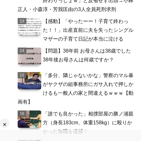
終わりっしょｗ」と反省せず出頭→小林
正人・小森淳・芳我匡由の3人全員死刑求刑
【感動】「やったーー！子育て終わっ
た！！」出産直前に夫を失ったシングル
マザーの子育て日記が本当に泣ける
【問題】38年前 お母さんは38歳でした
38年後お母さんは何歳ですか？
「多分、隣じゃないかな」警察のマル暴
がヤクザの組事務所にガサ入れで押しか
けるも一般人の家と間違えるｗｗｗ【動
画有】
「誰でも良かった」相撲部屋の勝ノ浦親
方（身長183cm、体重158kg）に殴りか
×
かった無職を逮捕！