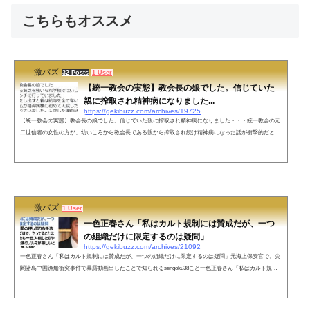
こちらもオススメ
激バズ
32 Posts
1 User
【統一教会の実態】教会長の娘でした。信じていた
親に搾取され精神病になりました...
https://gekibuzz.com/archives/19725
【統一教会の実態】教会長の娘でした。信じていた親に搾取され精神病になりました・・・統一教会の元
二世信者の女性の方が、幼いころから教会長である親から搾取され続け精神病になった話が衝撃的だと反
響を呼んでいます。ネットの声壮絶な人生でしたね。勇気ある告白ありがとうございます。登場人物全員
がサタン（悪魔）に取り付かれてると思ってしまいました。恐ろしい世界ですね。家族やお金を犠牲にし
てなりたい幸せって、何なんでしょうね？— 徒然なるままに (@atarashiitabi) July 13, 2022 高校生の時少
しだけ友達に誘わ...
激バズ
1 User
一色正春さん「私はカルト規制には賛成だが、一つ
の組織だけに限定するのは疑問」
https://gekibuzz.com/archives/21092
一色正春さん「私はカルト規制には賛成だが、一つの組織だけに限定するのは疑問」元海上保安官で、尖
閣諸島中国漁船衝突事件で暴露動画出したことで知られるsengoku38こと一色正春さん「私はカルト規制
には賛成だが、一つの組織だけに限定するのは疑問」という投稿が反響を呼んでいます。私はカルト規制
には賛成だが、一つの組織だけに限定するのは疑問霊感商法も新聞の押し売りも手法や金額が違うだけ
で、やってることは同じ他の宗教も一旦入信したらやめられない、金銭のノルマが厳しいというような話