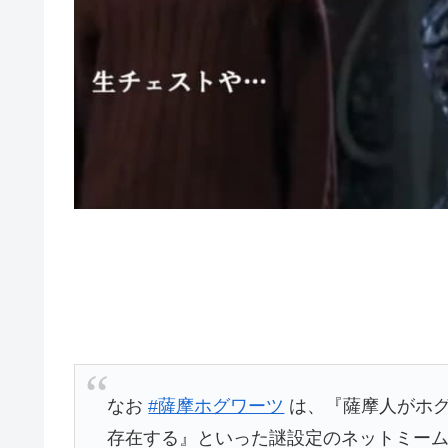
なお
#薩摩ホグワーツ
は、『薩摩人がホグ
存在する』といった謎設定のネットミー