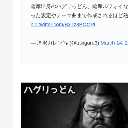
薩摩出身のハグリっどん、薩摩ルフォイ
った設定やテーマ曲まで作成されるほど
pic.twitter.com/BxTz8BOQPl
— 滝沢ガレソ🪚 (@takigare3)
March 14, 