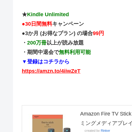
★
Kindle Unlimited
●
30日間無料
キャンペーン
●3か月 (お得なプラン) の場合
99円
・
200万冊
以上が読み放題
・期間中退会で
無料利用可能
▼登録はコチラから
https://amzn.to/4iiwZeT
Amazon Fire TV
ミングメディアプレ
created by
Rinker