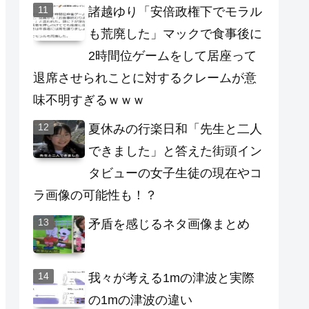
諸越ゆり「安倍政権下でモラル
も荒廃した」マックで食事後に
2時間位ゲームをして居座って
退席させられことに対するクレームが意
味不明すぎるｗｗｗ
夏休みの行楽日和「先生と二人
できました」と答えた街頭イン
タビューの女子生徒の現在やコ
ラ画像の可能性も！？
矛盾を感じるネタ画像まとめ
我々が考える1mの津波と実際
の1mの津波の違い