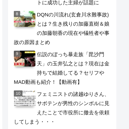
トに成功した主婦が話題に
DQNの川流れ(玄倉川水難事故)
とは？生き残りの加藤直樹＆娘
の加藤朝香の現在や犠牲者や事
故の原因まとめ
伝説のぼっち暴走族「毘沙門
天」の玉井弘之とは？現在は金
持ちで結婚してる？セリフや
MAD動画も紹介！【動画有】
フェミニストの諸越ゆりさん、
サボテンが男性のシンボルに見
えたことで市役所に撤去を依頼
してしまう・・・