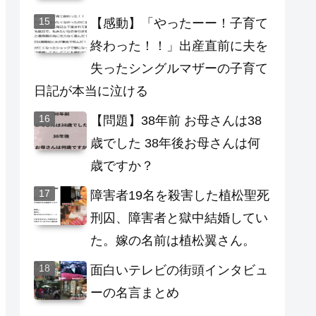
【感動】「やったーー！子育て
終わった！！」出産直前に夫を
失ったシングルマザーの子育て
日記が本当に泣ける
【問題】38年前 お母さんは38
歳でした 38年後お母さんは何
歳ですか？
障害者19名を殺害した植松聖死
刑囚、障害者と獄中結婚してい
た。嫁の名前は植松翼さん。
面白いテレビの街頭インタビュ
ーの名言まとめ