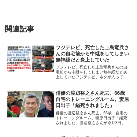
関連記事
フジテレビ、死亡した上島竜兵さ
まとめ
んの自宅前から中継をしてしまい
無神経だと炎上していた
フジテレビ、死亡した上島竜兵さんの自
宅前から中継をしてしまい無神経だと炎
上していたフジテレビ、ネタが入って他
局を出し抜こうと慌てて速報うって自殺
と明確に死因まで報道して、更には何を
トチ狂ったか自宅前中継してしまうも、
俳優の渡辺裕之さん死去、66歳
まとめ
生出演中の尾木ママに報道...
自宅のトレーニングルーム。妻原
日出子「縊死されました」
俳優の渡辺裕之さん死去、66歳 自宅の
トレーニングルーム。妻原日出子「縊死
されました」渡辺裕之さんが今月3日、神
奈川県内の自宅で亡くなっていたことが5
日、分かった。66歳だった。関係者によ