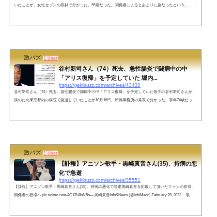
いたことが、女性セブンの取材で分かった。55歳だった。関係者によるとあまりに急だったという。 X
JAPANのリーダー・YOSHIKIが、喪服姿の写真とともにこうSNSに綴ったのは、11月3日のこと。アメリ
カでの「栄誉賞授賞式」などの予定を、すべてキャンセルしての緊急帰国だった。向かったのは、東京・
新宿区内のとある施設。そこでHEATHさんと無言の対面を果たしていた。HEATHさんの知人が明かす。
「今年に入ってから、HEATHさんは体調の優...
激バズ
1 User
谷村新司さん（74）死去、急性腸炎で闘病中の中
「アリス復帰」を予定していた 堀内...
https://gekibuzz.com/archives/43430
谷村新司さん（74）死去、急性腸炎で闘病中の中「アリス復帰」を予定していた歌手の谷村新司さんが、
病のため東京都内の病院で急逝していたことが10月16日、所属事務所の発表で分かった。享年74歳だっ
た。今年の3月に急性腸炎のために手術を受けて治療に専念していた最中の訃報だった。堀内孝雄、矢沢
透さんからも追悼コメントネットの声谷村新司さんが亡くなったと知って声を失う。谷村さんはドラマ
「孤独のグルメ」が大好きとのことで、対談したことがある。その後、上海に行った時、ボクが街を歩い
て見つけた小さな店。入ってみたら...
激バズ
1 User
【訃報】アニソン歌手・黒崎真音さん(35)、持病の悪
化で急逝
https://gekibuzz.com/archives/35551
【訃報】アニソン歌手・黒崎真音さん(35)、持病の悪化で急逝黒崎真音を応援して頂いたファンの皆様、
関係者の皆様へ pic.twitter.com/4G13N8oN5n— 黒崎真音Info&News (@infoMaon) February 28, 2023 歌手
の黒崎真音さんが16日、持病の悪化に伴い死去した。所属事務所が28日、公式サイトなどで発表した。年
齢は公表していないという。葬儀は近親者のみで執り行った。 同事務所は「弊社所属、黒崎真音が2月1