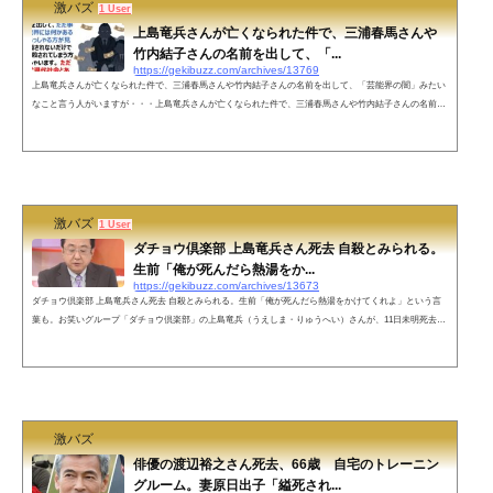
激バズ
1 User
上島竜兵さんが亡くなられた件で、三浦春馬さんや
竹内結子さんの名前を出して、「...
https://gekibuzz.com/archives/13769
上島竜兵さんが亡くなられた件で、三浦春馬さんや竹内結子さんの名前を出して、「芸能界の闇」みたい
なこと言う人がいますが・・・上島竜兵さんが亡くなられた件で、三浦春馬さんや竹内結子さんの名前を
出して、ただ事じゃない、芸能界には何かあると騒ぎ立ててらっしゃる方が見えますが、報道されないだ
けで一般人にも自殺されてしまう方は沢山いらっしゃいます。 ただ事じゃないのは現代社会とあなたの頭
です。静かにしてください— 板わさ (@itawasabee) May 10, 2022 ツイ主です。わたし自身の配慮が足り
ず、沢山の共感と同時...
激バズ
1 User
ダチョウ倶楽部 上島竜兵さん死去 自殺とみられる。
生前「俺が死んだら熱湯をか...
https://gekibuzz.com/archives/13673
ダチョウ倶楽部 上島竜兵さん死去 自殺とみられる。生前「俺が死んだら熱湯をかけてくれよ」という言
葉も。お笑いグループ「ダチョウ倶楽部」の上島竜兵（うえしま・りゅうへい）さんが、11日未明死去し
たことがわかった。めざましテレビの報道によれば自殺とのこと。2022/05/11 めざましテレビ 速報ダチョ
ウ倶楽部 上島竜兵さん死去 自殺とみられる pic.twitter.com/TxtXCW6WSz— otobeasahi1 (@otobeasahi
1) May 10, 2022上島竜兵さんの名言「俺が死んだら熱湯をかけてくれよ」上島さんは、有吉弘行さんに
「俺が死んだら熱湯をか...
激バズ
俳優の渡辺裕之さん死去、66歳 自宅のトレーニン
グルーム。妻原日出子「縊死され...