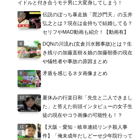
イドルと付き合うモテ男に大変身してしまう！
伝説のぼっち暴走族「毘沙門天」の玉井
弘之とは？現在は金持ちで結婚してる？
セリフやMAD動画も紹介！【動画有】
DQNの川流れ(玄倉川水難事故)とは？生
き残りの加藤直樹＆娘の加藤朝香の現在
や犠牲者や事故の原因まとめ
矛盾を感じるネタ画像まとめ
夏休みの行楽日和「先生と二人できまし
た」と答えた街頭インタビューの女子生
徒の現在やコラ画像の可能性も！？
【大阪・愛知・岐阜連続リンチ殺人事
件】「俺未成年だしどーせ少年院行って