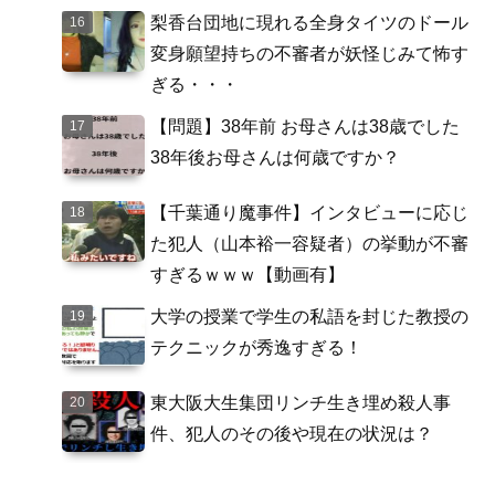
梨香台団地に現れる全身タイツのドール
変身願望持ちの不審者が妖怪じみて怖す
ぎる・・・
【問題】38年前 お母さんは38歳でした
38年後お母さんは何歳ですか？
【千葉通り魔事件】インタビューに応じ
た犯人（山本裕一容疑者）の挙動が不審
すぎるｗｗｗ【動画有】
大学の授業で学生の私語を封じた教授の
テクニックが秀逸すぎる！
東大阪大生集団リンチ生き埋め殺人事
件、犯人のその後や現在の状況は？