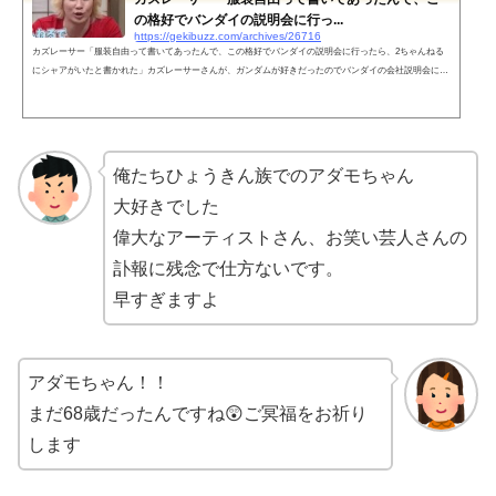
の格好でバンダイの説明会に行っ...
https://gekibuzz.com/archives/26716
カズレーサー「服装自由って書いてあったんで、この格好でバンダイの説明会に行ったら、2ちゃんねる
にシャアがいたと書かれた」カズレーサーさんが、ガンダムが好きだったのでバンダイの会社説明会に金
髪と赤い服で行ったことろ、２ちゃんねるの掲示板にシャアがいた書かれたエピソードが面白すぎると話
題になっています。カズレーザーのこのエピソー何回聞いても面白くて飽きない pic.twitter.com/npxhLXC0
5F— 白いアストレア (@sSDeTPcO2ii50dB) October 19, 2022 カズレーザーがガンダム解説するの激アツ！
バンダイの面接受け...
俺たちひょうきん族でのアダモちゃん
大好きでした
偉大なアーティストさん、お笑い芸人さんの
訃報に残念で仕方ないです。
早すぎますよ
アダモちゃん！！
まだ68歳だったんですね😲ご冥福をお祈り
します