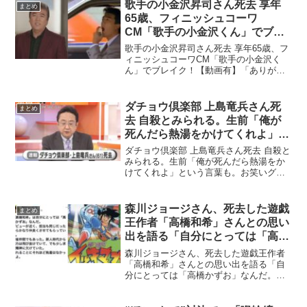
ると、自宅の地下にあるトレーニングル
歌手の小金沢昇司さん死去 享年
まとめ
ームで倒れていた...
65歳、フィニッシュコーワ
CM「歌手の小金沢くん」でブレ
イク！【動画有】
歌手の小金沢昇司さん死去 享年65歳、フ
ィニッシュコーワCM「歌手の小金沢く
ん」でブレイク！【動画有】「ありがと
う…感謝」などのヒット曲で知られる演
歌歌手小金沢昇司（こがねざわ・しょう
じ）さん（本名同じ）が11日、神奈川県
ダチョウ倶楽部 上島竜兵さん死
まとめ
内の病院で呼吸不全...
去 自殺とみられる。生前「俺が
死んだら熱湯をかけてくれよ」と
いう言葉も。
ダチョウ倶楽部 上島竜兵さん死去 自殺と
みられる。生前「俺が死んだら熱湯をか
けてくれよ」という言葉も。お笑いグル
ープ「ダチョウ倶楽部」の上島竜兵（う
えしま・りゅうへい）さんが、11日未明
死去したことがわかった。めざましテレ
森川ジョージさん、死去した遊戯
まとめ
ビの報道によれば自...
王作者「高橋和希」さんとの思い
出を語る「自分にとっては「高橋
かずお」なんだ。」
森川ジョージさん、死去した遊戯王作者
「高橋和希」さんとの思い出を語る「自
分にとっては「高橋かずお」なんだ。」
はじめの一歩の作者である、森川ジョー
ジさんが訃報のあった「高橋和希」さん