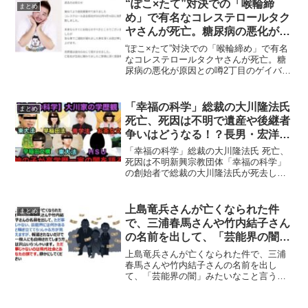
について、自分にとっては「高橋和希」
“ぽこ×たて”対決での「喉輪締
まとめ
は、剛球超人イッキマンの...
め」で有名なコレステロールタク
ヤさんが死亡。糖尿病の悪化が原
因との噂
“ぽこ×たて”対決での「喉輪締め」で有名
なコレステロールタクヤさんが死亡。糖
尿病の悪化が原因との噂2丁目のゲイバー
「コレステロール」のママで、AV男優 沢
井亮氏との“ぽこ×たて”対決に秘技「喉輪
締め」を披露したことで知られるコレス
「幸福の科学」総裁の大川隆法氏
まとめ
テロールタ...
死亡、死因は不明で遺産や後継者
争いはどうなる！？長男・宏洋氏
が前日に「本日以降宏洋がもし急
「幸福の科学」総裁の大川隆法氏 死亡、
死することがあればそれは他殺で
死因は不明新興宗教団体「幸福の科学」
の創始者で総裁の大川隆法氏が死去した
す」と発言も・・・【動画有】
ことが分かった。66歳だった。関係者に
よると、大川隆法氏は、おととい、東
京・港区の自宅で倒れ、病院に搬送され
上島竜兵さんが亡くなられた件
まとめ
たものの、きょう午前、...
で、三浦春馬さんや竹内結子さん
の名前を出して、「芸能界の闇」
みたいなこと言う人がいます
上島竜兵さんが亡くなられた件で、三浦
が・・・
春馬さんや竹内結子さんの名前を出し
て、「芸能界の闇」みたいなこと言う人
がいますが・・・上島竜兵さんが亡くな
られた件で、三浦春馬さんや竹内結子さ