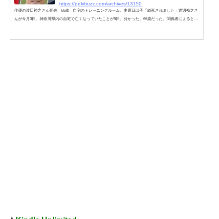
https://gekibuzz.com/archives/13150
俳優の渡辺裕之さん死去、66歳 自宅のトレーニングルーム。妻原日出子「縊死されました」渡辺裕之さ
んが今月3日、神奈川県内の自宅で亡くなっていたことが5日、分かった。66歳だった。関係者によると、
自宅の地下にあるトレーニングルームで倒れていたという。渡辺さんの所属事務所ユニコンの堀口明伯氏
と同社と業務提携するYKエージェントの栗原健社長は、同社の公式サイトに連名でコメントを発表。「弊
社所属俳優、渡辺裕之（享年66歳）が自宅で縊死致しました。5月3日（火）昼頃に、ご家族により発見さ
れました。あまりに突然の出...