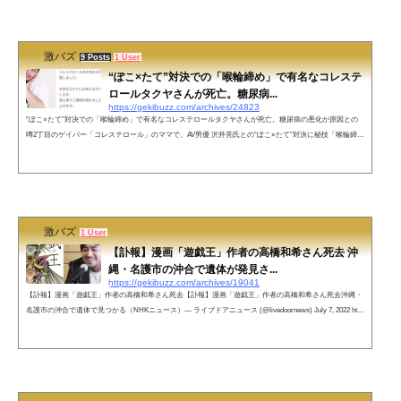
6日に持病の悪化に伴い急逝いたしました」と報告。「自身の映画の公開、夏以降のスケジュールや新曲
の発表など、今...
激バズ
9 Posts
1 User
“ぽこ×たて”対決での「喉輪締め」で有名なコレステ
ロールタクヤさんが死亡。糖尿病...
https://gekibuzz.com/archives/24823
“ぽこ×たて”対決での「喉輪締め」で有名なコレステロールタクヤさんが死亡。糖尿病の悪化が原因との
噂2丁目のゲイバー「コレステロール」のママで、AV男優 沢井亮氏との“ぽこ×たて”対決に秘技「喉輪締
め」を披露したことで知られるコレステロールタクヤさんが糖尿病の悪化で死去していたことがわかりま
した。コレステロールタクヤさんは、中国や台湾で拓也哥として有名な存在でした。ネットの声当時ぽこ
たてを観てたんですが、めちゃくちゃ面白かったです☺️糖尿病で亡くなったんですね。私も糖尿病なんで
すが、ホンマに...
激バズ
1 User
【訃報】漫画「遊戯王」作者の高橋和希さん死去 沖
縄・名護市の沖合で遺体が発見さ...
https://gekibuzz.com/archives/19041
【訃報】漫画「遊戯王」作者の高橋和希さん死去【訃報】漫画「遊戯王」作者の高橋和希さん死去沖縄・
名護市の沖合で遺体で見つかる（NHKニュース）— ライブドアニュース (@livedoornews) July 7, 2022 http
s://www.youtube.com/watch?v=UUeaSIcANbU死因はスノーケリングでの死亡事故！？沖縄・名護市の沖合
で遺体が発見される６日、沖縄県名護市の沖合でスノーケリングの器具を装着している男性が浮いている
状態で見つかり、その後、死亡が確認されました。死亡したのは東京都在住の少年向けの人気漫画「遊戯
王」の作者の高橋和...