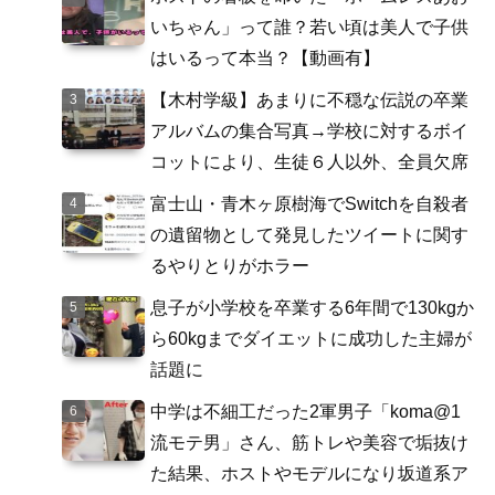
いちゃん」って誰？若い頃は美人で子供
はいるって本当？【動画有】
【木村学級】あまりに不穏な伝説の卒業
アルバムの集合写真→学校に対するボイ
コットにより、生徒６人以外、全員欠席
富士山・青木ヶ原樹海でSwitchを自殺者
の遺留物として発見したツイートに関す
るやりとりがホラー
息子が小学校を卒業する6年間で130kgか
ら60kgまでダイエットに成功した主婦が
話題に
中学は不細工だった2軍男子「koma@1
流モテ男」さん、筋トレや美容で垢抜け
た結果、ホストやモデルになり坂道系ア