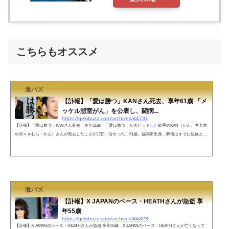
こちらもオススメ
激バズ
【訃報】「愛は勝つ」KANさん死去、享年61歳 「メ
ッケル憩室がん」を公表し、闘病...
https://gekibuzz.com/archives/44731
【訃報】「愛は勝つ」KANさん死去、享年61歳 「愛は勝つ」が大ヒットした歌手のKAN（かん、本名木
村和＝きむら・かん）さんが死去したことが17日、分かった。61歳。福岡市出身。葬儀はすでに親族とご
く近しい人たちで済ませている。死因は明らかにされていないが、今年3月に日本では数十例ほどしか症
例がない「メッケル憩室がん」を公表し、闘病していた。 昨年秋に数週間腹痛が継続したことから検査
をしたところ、がんが判明。予定していたツアーを中止した。今年4月に再入院、5月に退院を報告してい
た。今月3日には一部楽曲のスト...
激バズ
【訃報】X JAPANのベース・HEATHさんが急逝 享
年55歳
https://gekibuzz.com/archives/44323
【訃報】X JAPANのベース・HEATHさんが急逝 享年55歳 X JAPANのベース・HEATHさんが亡くなって