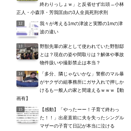
終わりっしょｗ」と反省せず出頭→小林
正人・小森淳・芳我匡由の3人全員死刑求刑
我々が考える1mの津波と実際の1mの津
波の違い
野獣先輩の家として使われていた野獣邸
とは？現在の姿や間取りは？解体や事故
物件扱いや撮影禁止は本当？
「多分、隣じゃないかな」警察のマル暴
がヤクザの組事務所にガサ入れで押しか
けるも一般人の家と間違えるｗｗｗ【動
画有】
【感動】「やったーー！子育て終わっ
た！！」出産直前に夫を失ったシングル
マザーの子育て日記が本当に泣ける