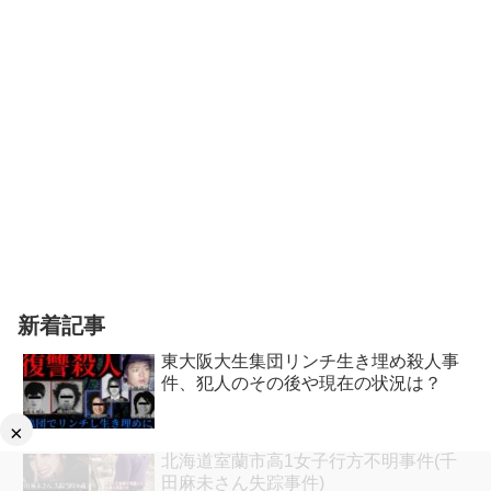
新着記事
東大阪大生集団リンチ生き埋め殺人事
件、犯人のその後や現在の状況は？
×
北海道室蘭市高1女子行方不明事件(千
田麻未さん失踪事件)