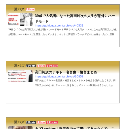
激バズ
1 User
39歳で人気者になった高田純次の人生が意外にハー
ドモード
https://gekibuzz.com/archives/40531
39歳でバズった高田純次の人生が意外にハードモード39歳でバズり人気タレントになった高田純次の人生
が意外にハードモードだと話題になっています。ネットの声初代ブラックデビルに抜擢されたのに盲腸に
なってさんまに取って代わられたってのは30代だよね？— 坂上二郎ラモ（栗栖綾香）★★★★★★★✯
(@sucknoway260) July 1, 2023 素敵な人生ですね— "恋愛×婚活"ときどきナンパ『弱🔞有』苦手な人は見な
いでね (@m_app_pan) July 1, 2023 「適当哲学」の正体 pic.twitter.com/mzRz2MGJyW— 諸隈元シュタ...
激バズ
6 Posts
1 User
1 Pocket
高田純次のテキトー名言集・格言まとめ
https://gekibuzz.com/archives/10858
高田純次のテキトー名言集・格言まとめストレスを抱える現代社会ですが、高
田純次さんのようにテキトーに生きることでストレス解消させるかもしれませ
ん、今回はそんな高田純次さんのテキトー名言・格言をまとめました。●僕は昔
から１日１回しか寝ないことにしてるんだ。 ●オレは名古屋に行ったら中日フ
ァンっていうことにしてるんだけど、何も知らないん ●あれ？ 俺、この前、
どこに行ったっけ？ 君知らない？ ●この前ナンパしたら娘の同級生だった
よ。 ●キミ、ドイツに行ったことがあるの？フザけてるねぇ～ ●キミ、若いね
～。19か...
激バズ
6 Posts
1 User
1 Pocket
カズレーサー「服装自由って書いてあったんで、こ