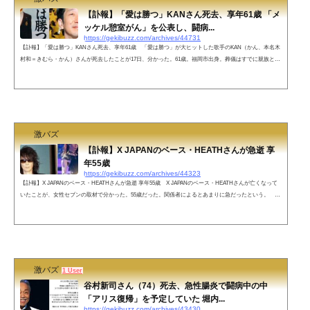
【訃報】「愛は勝つ」KANさん死去、享年61歳 「メ
ッケル憩室がん」を公表し、闘病...
https://gekibuzz.com/archives/44731
【訃報】「愛は勝つ」KANさん死去、享年61歳 「愛は勝つ」が大ヒットした歌手のKAN（かん、本名木
村和＝きむら・かん）さんが死去したことが17日、分かった。61歳。福岡市出身。葬儀はすでに親族とご
く近しい人たちで済ませている。死因は明らかにされていないが、今年3月に日本では数十例ほどしか症
例がない「メッケル憩室がん」を公表し、闘病していた。 昨年秋に数週間腹痛が継続したことから検査
をしたところ、がんが判明。予定していたツアーを中止した。今年4月に再入院、5月に退院を報告してい
た。今月3日には一部楽曲のスト...
激バズ
【訃報】X JAPANのベース・HEATHさんが急逝 享
年55歳
https://gekibuzz.com/archives/44323
【訃報】X JAPANのベース・HEATHさんが急逝 享年55歳 X JAPANのベース・HEATHさんが亡くなって
いたことが、女性セブンの取材で分かった。55歳だった。関係者によるとあまりに急だったという。 X
JAPANのリーダー・YOSHIKIが、喪服姿の写真とともにこうSNSに綴ったのは、11月3日のこと。アメリ
カでの「栄誉賞授賞式」などの予定を、すべてキャンセルしての緊急帰国だった。向かったのは、東京・
新宿区内のとある施設。そこでHEATHさんと無言の対面を果たしていた。HEATHさんの知人が明かす。
「今年に入ってから、HEATHさんは体調の優...
激バズ
1 User
谷村新司さん（74）死去、急性腸炎で闘病中の中
「アリス復帰」を予定していた 堀内...
https://gekibuzz.com/archives/43430