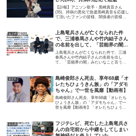
【訃報】アニソン歌手・黒崎真音さん
(35)、持病の悪化で急逝黒崎真音を応援し
て頂いたファンの皆様、関係者の皆様へ
pic.twitter.com/4G13N8oN5n— 黒崎真音
Info&News (@infoMaon) February ...
上島竜兵さんが亡くなられた件
まとめ
で、三浦春馬さんや竹内結子さん
の名前を出して、「芸能界の闇」
みたいなこと言う人がいます
上島竜兵さんが亡くなられた件で、三浦
が・・・
春馬さんや竹内結子さんの名前を出し
て、「芸能界の闇」みたいなこと言う人
がいますが・・・上島竜兵さんが亡くな
られた件で、三浦春馬さんや竹内結子さ
んの名前を出して、ただ事じゃない、芸
島崎俊郎さん死去、享年68歳「オ
まとめ
能界には何かあると騒ぎ立て...
レたちひょうきん族」の「アダモ
ちゃん」で一世を風靡【動画有】
島崎俊郎さん死去、享年68歳「オレたち
ひょうきん族」の「アダモちゃん」で一
世を風靡【動画有】「オレたちひょうき
ん族」の「アダモちゃん」で一世を風靡
した島崎俊郎さんが死去していたことが
関係者によって明らかにされました、享
フジテレビ、死亡した上島竜兵さ
まとめ
年68歳。関係者により...
んの自宅前から中継をしてしまい
無神経だと炎上していた