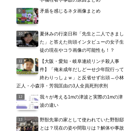
矛盾を感じるネタ画像まとめ
夏休みの行楽日和「先生と二人できまし
た」と答えた街頭インタビューの女子生
徒の現在やコラ画像の可能性も！？
【大阪・愛知・岐阜連続リンチ殺人事
件】「俺未成年だしどーせ少年院行って
終わりっしょｗ」と反省せず出頭→小林
正人・小森淳・芳我匡由の3人全員死刑求刑
我々が考える1mの津波と実際の1mの津
波の違い
野獣先輩の家として使われていた野獣邸
とは？現在の姿や間取りは？解体や事故