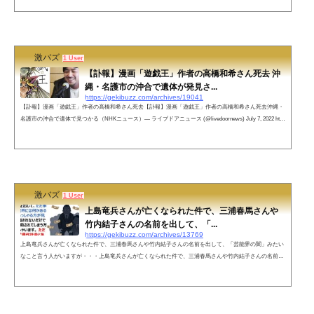
した。コレステロールタクヤさんは、中国や台湾で拓也哥として有名な存在でした。ネットの声当時ぽこ
たてを観てたんですが、めちゃくちゃ面白かったです☺️糖尿病で亡くなったんですね。私も糖尿病なんで
すが、ホンマに...
激バズ
1 User
【訃報】漫画「遊戯王」作者の高橋和希さん死去 沖
縄・名護市の沖合で遺体が発見さ...
https://gekibuzz.com/archives/19041
【訃報】漫画「遊戯王」作者の高橋和希さん死去【訃報】漫画「遊戯王」作者の高橋和希さん死去沖縄・
名護市の沖合で遺体で見つかる（NHKニュース）— ライブドアニュース (@livedoornews) July 7, 2022 http
s://www.youtube.com/watch?v=UUeaSIcANbU死因はスノーケリングでの死亡事故！？沖縄・名護市の沖合
で遺体が発見される６日、沖縄県名護市の沖合でスノーケリングの器具を装着している男性が浮いている
状態で見つかり、その後、死亡が確認されました。死亡したのは東京都在住の少年向けの人気漫画「遊戯
王」の作者の高橋和...
激バズ
1 User
上島竜兵さんが亡くなられた件で、三浦春馬さんや
竹内結子さんの名前を出して、「...
https://gekibuzz.com/archives/13769
上島竜兵さんが亡くなられた件で、三浦春馬さんや竹内結子さんの名前を出して、「芸能界の闇」みたい
なこと言う人がいますが・・・上島竜兵さんが亡くなられた件で、三浦春馬さんや竹内結子さんの名前を
出して、ただ事じゃない、芸能界には何かあると騒ぎ立ててらっしゃる方が見えますが、報道されないだ
けで一般人にも自殺されてしまう方は沢山いらっしゃいます。 ただ事じゃないのは現代社会とあなたの頭
です。静かにしてください— 板わさ (@itawasabee) May 10, 2022 ツイ主です。わたし自身の配慮が足り
ず、沢山の共感と同時...