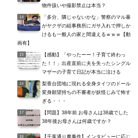
物件扱いや撮影禁止は本当？
「多分、隣じゃないかな」警察のマル暴
がヤクザの組事務所にガサ入れで押しか
けるも一般人の家と間違えるｗｗｗ【動
画有】
【感動】「やったーー！子育て終わっ
た！！」出産直前に夫を失ったシングル
マザーの子育て日記が本当に泣ける
梨香台団地に現れる全身タイツのドール
変身願望持ちの不審者が妖怪じみて怖す
ぎる・・・
【問題】38年前 お母さんは38歳でした
38年後お母さんは何歳ですか？
【千葉通り魔事件】インタビューに応じ