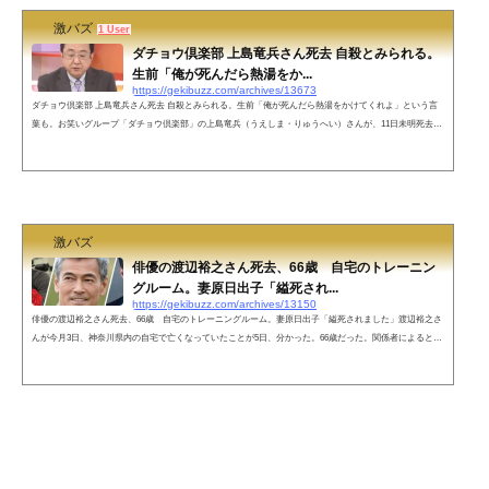
激バズ
1 User
ダチョウ倶楽部 上島竜兵さん死去 自殺とみられる。
生前「俺が死んだら熱湯をか...
https://gekibuzz.com/archives/13673
ダチョウ倶楽部 上島竜兵さん死去 自殺とみられる。生前「俺が死んだら熱湯をかけてくれよ」という言
葉も。お笑いグループ「ダチョウ倶楽部」の上島竜兵（うえしま・りゅうへい）さんが、11日未明死去し
たことがわかった。めざましテレビの報道によれば自殺とのこと。2022/05/11 めざましテレビ 速報ダチョ
ウ倶楽部 上島竜兵さん死去 自殺とみられる pic.twitter.com/TxtXCW6WSz— otobeasahi1 (@otobeasahi
1) May 10, 2022上島竜兵さんの名言「俺が死んだら熱湯をかけてくれよ」上島さんは、有吉弘行さんに
「俺が死んだら熱湯をか...
激バズ
俳優の渡辺裕之さん死去、66歳 自宅のトレーニン
グルーム。妻原日出子「縊死され...
https://gekibuzz.com/archives/13150
俳優の渡辺裕之さん死去、66歳 自宅のトレーニングルーム。妻原日出子「縊死されました」渡辺裕之さ
んが今月3日、神奈川県内の自宅で亡くなっていたことが5日、分かった。66歳だった。関係者によると、
自宅の地下にあるトレーニングルームで倒れていたという。渡辺さんの所属事務所ユニコンの堀口明伯氏
と同社と業務提携するYKエージェントの栗原健社長は、同社の公式サイトに連名でコメントを発表。「弊
社所属俳優、渡辺裕之（享年66歳）が自宅で縊死致しました。5月3日（火）昼頃に、ご家族により発見さ
れました。あまりに突然の出...