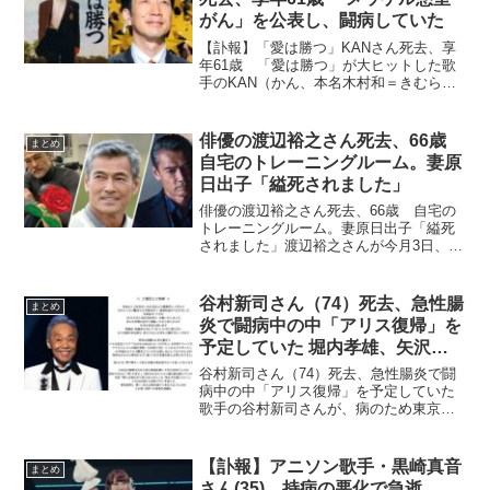
がん」を公表し、闘病していた
【訃報】「愛は勝つ」KANさん死去、享
年61歳 「愛は勝つ」が大ヒットした歌
手のKAN（かん、本名木村和＝きむら・
かん）さんが死去したことが17日、分か
った。61歳。福岡市出身。葬儀はすでに
親族とごく近しい人たちで済ませてい
俳優の渡辺裕之さん死去、66歳
まとめ
る。死因は明らか...
自宅のトレーニングルーム。妻原
日出子「縊死されました」
俳優の渡辺裕之さん死去、66歳 自宅の
トレーニングルーム。妻原日出子「縊死
されました」渡辺裕之さんが今月3日、神
奈川県内の自宅で亡くなっていたことが5
日、分かった。66歳だった。関係者によ
ると、自宅の地下にあるトレーニングル
谷村新司さん（74）死去、急性腸
まとめ
ームで倒れていた...
炎で闘病中の中「アリス復帰」を
予定していた 堀内孝雄、矢沢透
さんからも追悼コメント
谷村新司さん（74）死去、急性腸炎で闘
病中の中「アリス復帰」を予定していた
歌手の谷村新司さんが、病のため東京都
内の病院で急逝していたことが10月16
日、所属事務所の発表で分かった。享年
74歳だった。今年の3月に急性腸炎のため
【訃報】アニソン歌手・黒崎真音
まとめ
に手術を受けて治...
さん(35)、持病の悪化で急逝