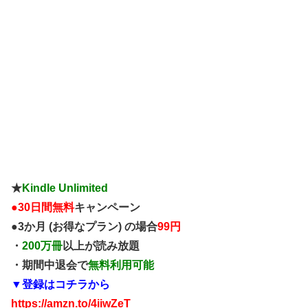
★
Kindle Unlimited
●
30日間無料
キャンペーン
●3か月 (お得なプラン) の場合
99円
・
200万冊
以上が読み放題
・期間中退会で
無料利用可能
▼登録はコチラから
https://amzn.to/4iiwZeT