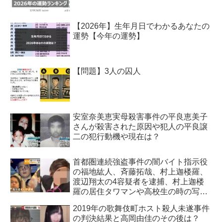
【2026年】生年月日でわかるあなたの
運勢【今年の運勢】
【問題】3人の囚人
安室奈美恵実母殺害事件の平良恵美子
さんが殺害された原因や犯人の平良譲
二の犯行動機や現在は？
首都圏連続強盗事件の闇バイト指示役
の福地紘人、斉藤拓哉、村上迦楼羅、
渡辺翔太の4容疑者を逮捕、村上迦楼
羅の居住タワマンや高校生の時の写真
も特定！
2019年の歌舞伎町ホスト殺人未遂事件
の判決結果と高岡由佳のその後は？