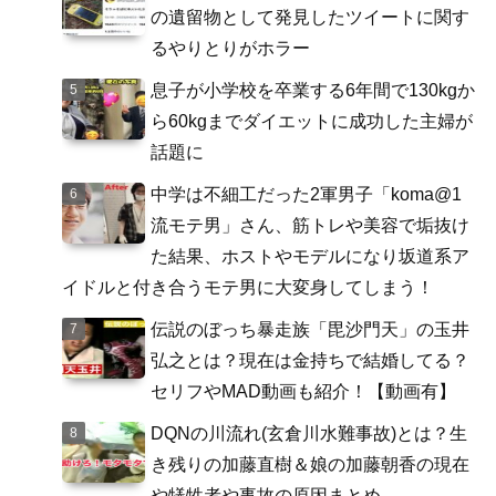
の遺留物として発見したツイートに関す
るやりとりがホラー
息子が小学校を卒業する6年間で130kgか
ら60kgまでダイエットに成功した主婦が
話題に
中学は不細工だった2軍男子「koma@1
流モテ男」さん、筋トレや美容で垢抜け
た結果、ホストやモデルになり坂道系ア
イドルと付き合うモテ男に大変身してしまう！
伝説のぼっち暴走族「毘沙門天」の玉井
弘之とは？現在は金持ちで結婚してる？
セリフやMAD動画も紹介！【動画有】
DQNの川流れ(玄倉川水難事故)とは？生
き残りの加藤直樹＆娘の加藤朝香の現在
や犠牲者や事故の原因まとめ