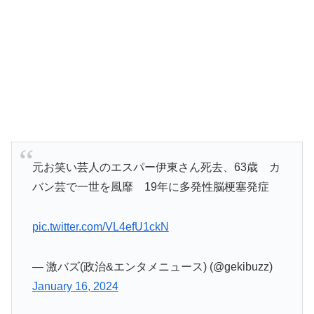
元お笑い芸人のエスパー伊東さん死去、63歳 カ
バン芸で一世を風靡 19年に多発性脳梗塞発症
pic.twitter.com/VL4efU1ckN
— 激バズ(政治&エンタメニュース) (@gekibuzz)
January 16, 2024