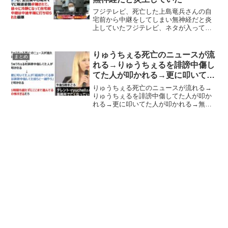
フジテレビ、死亡した上島竜兵さんの自
宅前から中継をしてしまい無神経だと炎
上していたフジテレビ、ネタが入って他
局を出し抜こうと慌てて速報うって自殺
と明確に死因まで報道して、更には何を
トチ狂ったか自宅前中継してしまうも、
りゅうちぇる死亡のニュースが流
まとめ
生出演中の尾木ママに報道...
れる→りゅうちぇるを誹謗中傷し
てた人が叩かれる→更に叩いてた
人が叩かれる→無限ループ
りゅうちぇる死亡のニュースが流れる→
りゅうちぇるを誹謗中傷してた人が叩か
れる→更に叩いてた人が叩かれる→無限
ループりゅうちぇるさんの自殺の件で、
誹謗中傷してた人が叩かれると、更にそ
れを叩いた人が叩かれる無限ループにな
るという投稿が反響を呼ん...