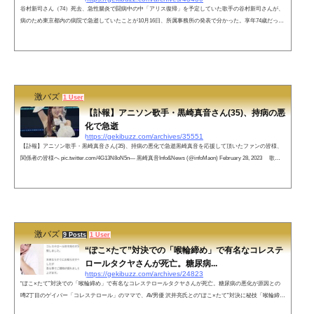
谷村新司さん（74）死去、急性腸炎で闘病中の中「アリス復帰」を予定していた歌手の谷村新司さんが、
病のため東京都内の病院で急逝していたことが10月16日、所属事務所の発表で分かった。享年74歳だっ
た。今年の3月に急性腸炎のために手術を受けて治療に専念していた最中の訃報だった。堀内孝雄、矢沢
透さんからも追悼コメントネットの声谷村新司さんが亡くなったと知って声を失う。谷村さんはドラマ
「孤独のグルメ」が大好きとのことで、対談したことがある。その後、上海に行った時、ボクが街を歩い
て見つけた小さな店。入ってみたら...
激バズ
1 User
【訃報】アニソン歌手・黒崎真音さん(35)、持病の悪
化で急逝
https://gekibuzz.com/archives/35551
【訃報】アニソン歌手・黒崎真音さん(35)、持病の悪化で急逝黒崎真音を応援して頂いたファンの皆様、
関係者の皆様へ pic.twitter.com/4G13N8oN5n— 黒崎真音Info&News (@infoMaon) February 28, 2023 歌手
の黒崎真音さんが16日、持病の悪化に伴い死去した。所属事務所が28日、公式サイトなどで発表した。年
齢は公表していないという。葬儀は近親者のみで執り行った。 同事務所は「弊社所属、黒崎真音が2月1
6日に持病の悪化に伴い急逝いたしました」と報告。「自身の映画の公開、夏以降のスケジュールや新曲
の発表など、今...
激バズ
9 Posts
1 User
“ぽこ×たて”対決での「喉輪締め」で有名なコレステ
ロールタクヤさんが死亡。糖尿病...
https://gekibuzz.com/archives/24823
“ぽこ×たて”対決での「喉輪締め」で有名なコレステロールタクヤさんが死亡。糖尿病の悪化が原因との
噂2丁目のゲイバー「コレステロール」のママで、AV男優 沢井亮氏との“ぽこ×たて”対決に秘技「喉輪締
め」を披露したことで知られるコレステロールタクヤさんが糖尿病の悪化で死去していたことがわかりま