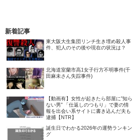
新着記事
東大阪大生集団リンチ生き埋め殺人事
件、犯人のその後や現在の状況は？
北海道室蘭市高1女子行方不明事件(千
田麻未さん失踪事件)
【動画有】女性が起きたら部屋に”知ら
ない男” 「仕返しのつもり」で妻の情
報を出会い系サイトに書き込んだ夫も
逮捕【NTR】
誕生日でわかる2026年の運勢ランキン
グ