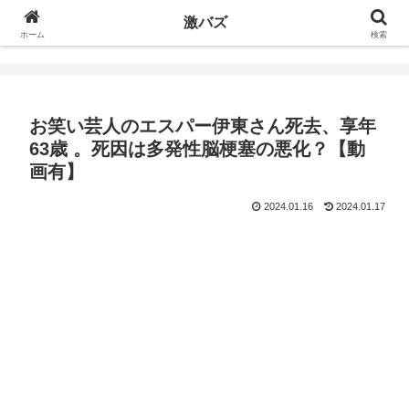
激バズ
ホーム
検索
お笑い芸人のエスパー伊東さん死去、享年
63歳 。死因は多発性脳梗塞の悪化？【動
画有】
2024.01.16
2024.01.17