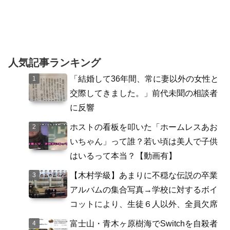
人気記事ランキング
「結婚して36年間、常に妻以外の女性と
交際してきました。」前代未聞の相談者
に反響
ホストの看板を叩いた「ホームレスあお
いちゃん」って誰？若い頃は美人で子供
はいるって本当？【動画有】
【木村学級】あまりに不穏な伝説の卒業
アルバムの集合写真→学校に対するボイ
コットにより、生徒６人以外、全員欠席
富士山・青木ヶ原樹海でSwitchを自殺者