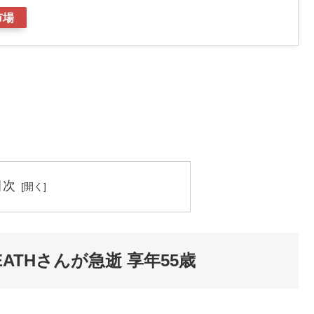
市場
目次
EATHさんが急逝 享年55歳