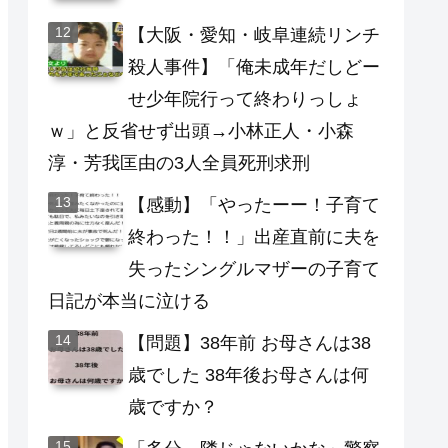
【大阪・愛知・岐阜連続リンチ
殺人事件】「俺未成年だしどー
せ少年院行って終わりっしょ
ｗ」と反省せず出頭→小林正人・小森
淳・芳我匡由の3人全員死刑求刑
【感動】「やったーー！子育て
終わった！！」出産直前に夫を
失ったシングルマザーの子育て
日記が本当に泣ける
【問題】38年前 お母さんは38
歳でした 38年後お母さんは何
歳ですか？