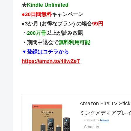
★
Kindle Unlimited
●
30日間無料
キャンペーン
●3か月 (お得なプラン) の場合
99円
・
200万冊
以上が読み放題
・期間中退会で
無料利用可能
▼登録はコチラから
https://amzn.to/4iiwZeT
Amazon Fire TV
ミングメディアプレ
created by
Rinker
Amazon