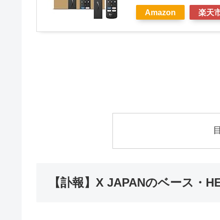
Amazon
楽天
【訃報】X JAPANのベース・H