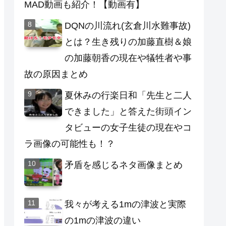
MAD動画も紹介！【動画有】
DQNの川流れ(玄倉川水難事故)
とは？生き残りの加藤直樹＆娘
の加藤朝香の現在や犠牲者や事
故の原因まとめ
夏休みの行楽日和「先生と二人
できました」と答えた街頭イン
タビューの女子生徒の現在やコ
ラ画像の可能性も！？
矛盾を感じるネタ画像まとめ
我々が考える1mの津波と実際
の1mの津波の違い