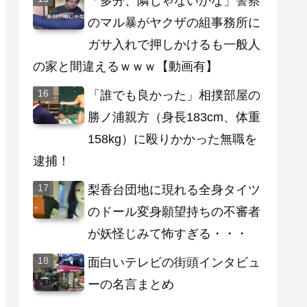
「多分、隣じゃないかな」警察
のマル暴がヤクザの組事務所に
ガサ入れで押しかけるも一般人
の家と間違えるｗｗｗ【動画有】
「誰でも良かった」相撲部屋の
勝ノ浦親方（身長183cm、体重
158kg）に殴りかかった無職を
逮捕！
梨香台団地に現れる全身タイツ
のドール変身願望持ちの不審者
が妖怪じみて怖すぎる・・・
面白いテレビの街頭インタビュ
ーの名言まとめ