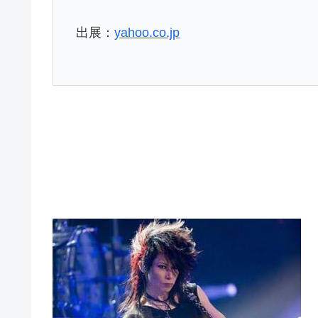
出展：
yahoo.co.jp