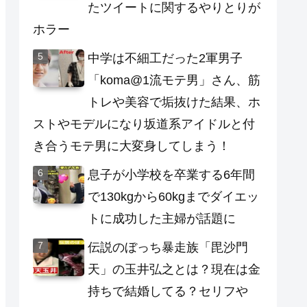
たツイートに関するやりとりが
ホラー
中学は不細工だった2軍男子
「koma@1流モテ男」さん、筋
トレや美容で垢抜けた結果、ホ
ストやモデルになり坂道系アイドルと付
き合うモテ男に大変身してしまう！
息子が小学校を卒業する6年間
で130kgから60kgまでダイエッ
トに成功した主婦が話題に
伝説のぼっち暴走族「毘沙門
天」の玉井弘之とは？現在は金
持ちで結婚してる？セリフや