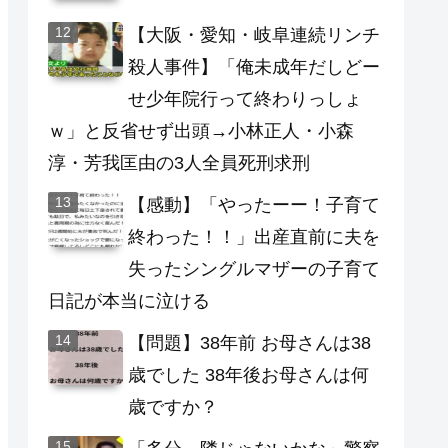
【大阪・愛知・岐阜連続リンチ
殺人事件】「俺未成年だしどー
せ少年院行って終わりっしょ
ｗ」と反省せず出頭→小林正人・小森
淳・芳我匡由の3人全員死刑求刑
【感動】「やったーー！子育て
終わった！！」出産直前に夫を
失ったシングルマザーの子育て
日記が本当に泣ける
【問題】38年前 お母さんは38
歳でした 38年後お母さんは何
歳ですか？