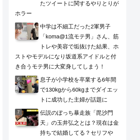
たツイートに関するやりとりが
ホラー
中学は不細工だった2軍男子
「koma@1流モテ男」さん、筋
トレや美容で垢抜けた結果、ホ
ストやモデルになり坂道系アイドルと付
き合うモテ男に大変身してしまう！
息子が小学校を卒業する6年間
で130kgから60kgまでダイエッ
トに成功した主婦が話題に
伝説のぼっち暴走族「毘沙門
天」の玉井弘之とは？現在は金
持ちで結婚してる？セリフや