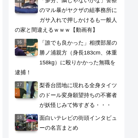
「多分、隣じゃないかな」警察
のマル暴がヤクザの組事務所に
ガサ入れで押しかけるも一般人
の家と間違えるｗｗｗ【動画有】
「誰でも良かった」相撲部屋の
勝ノ浦親方（身長183cm、体重
158kg）に殴りかかった無職を
逮捕！
梨香台団地に現れる全身タイツ
のドール変身願望持ちの不審者
が妖怪じみて怖すぎる・・・
面白いテレビの街頭インタビュ
ーの名言まとめ