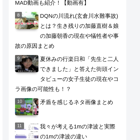
MAD動画も紹介！【動画有】
DQNの川流れ(玄倉川水難事故)
とは？生き残りの加藤直樹＆娘
の加藤朝香の現在や犠牲者や事
故の原因まとめ
夏休みの行楽日和「先生と二人
できました」と答えた街頭イン
タビューの女子生徒の現在やコ
ラ画像の可能性も！？
矛盾を感じるネタ画像まとめ
我々が考える1mの津波と実際
の1mの津波の違い