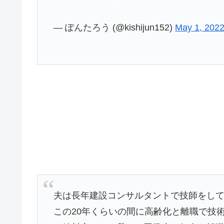
— ぽんたろう (@kishijun152)
May 1, 202
夫は長年建設コンサルタントで技師をし
この20年くらいの間に高齢化と離職で技