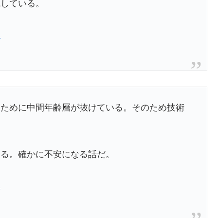
職している。
2
たために中間年齢層が抜けている。そのため技術
曇る。確かに不安になる話だ。
2