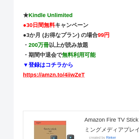
★
Kindle Unlimited
●
30日間無料
キャンペーン
●3か月 (お得なプラン) の場合
99円
・
200万冊
以上が読み放題
・期間中退会で
無料利用可能
▼登録はコチラから
https://amzn.to/4iiwZeT
Amazon Fire TV
ミングメディアプレ
created by
Rinker