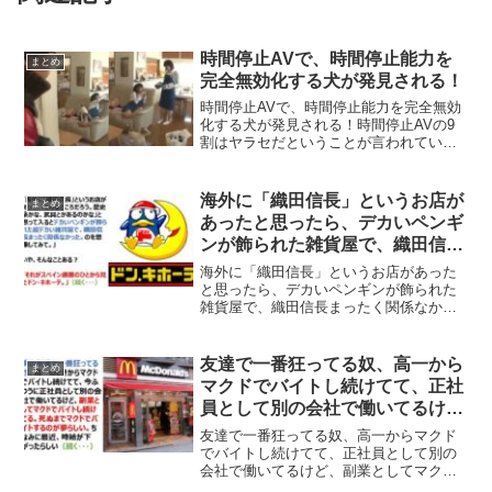
時間停止AVで、時間停止能力を
まとめ
完全無効化する犬が発見される！
時間停止AVで、時間停止能力を完全無効
化する犬が発見される！時間停止AVの9
割はヤラセだということが言われていま
すが、その1割が本当だとも言われていま
す、しかしながら、その本当の時間停止
AVであっても、その時間停止能力を無効
海外に「織田信長」というお店が
まとめ
化する犬がいると...
あったと思ったら、デカいペンギ
ンが飾られた雑貨屋で、織田信長
まったく関係なかった。それがス
海外に「織田信長」というお店があった
ペイン語圏のひとから見たドン・
と思ったら、デカいペンギンが飾られた
雑貨屋で、織田信長まったく関係なかっ
キホーテ
た。それがスペイン語圏のひとから見た
ドン・キホーテ「海外に「織田信長」と
いうお店があって、「どんなところだろ
友達で一番狂ってる奴、高一から
まとめ
う。歴史系かな、武具とか...
マクドでバイトし続けてて、正社
員として別の会社で働いてるけ
ど、副業としてマクドでバイトし
友達で一番狂ってる奴、高一からマクド
続けてる
でバイトし続けてて、正社員として別の
会社で働いてるけど、副業としてマクド
でバイトし続けてる僕の友達で一番狂っ