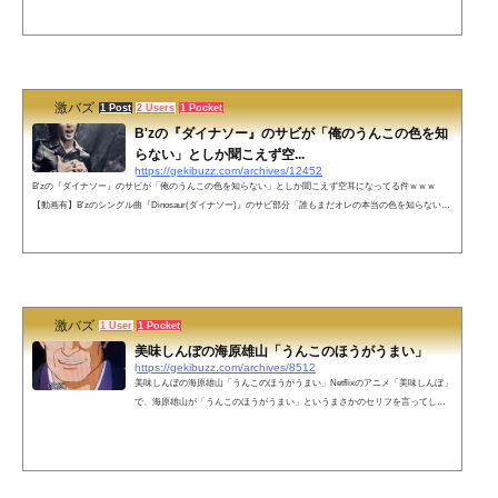
野球興味無いのにアイドルの始球式目当てだけで野球場行くな握手会場で野球すっぞ— わーてん (@OWT
ENNSEI) December 29, 2022 そろそろ喫煙所でマジでしてくれる猛者が現れて欲しいwww— (@MaayaaR
X) December 29, 2022 これは大正義タバコ吸うけどトイレでは吸わん臭いもん— akkun (@akkun_eba) Dec
ember 29, 202...
激バズ
1 Post
2 Users
1 Pocket
B'zの『ダイナソー』のサビが「俺のうんこの色を知
らない」としか聞こえず空...
https://gekibuzz.com/archives/12452
B'zの『ダイナソー』のサビが「俺のうんこの色を知らない」としか聞こえず空耳になってる件ｗｗｗ
【動画有】B'zのシングル曲『Dinosaur(ダイナソー)』のサビ部分「誰もまだオレの本当の色を知らない」
が「俺のうんこの色を知らない」にしか聞こえないと話題になっています。「俺のうんこの色を知らな
い」に聞こえた人はRTでｗｗｗpic.twitter.com/7GyXUfEY78— 激バズ(政治&エンタメニュース) (@gekibuz
z) January 26, 2023 ●実際の歌詞これな。 pic.twitter.com/D6GvMnQNQq— 尺犬、凱鬼さん（ガイキだよ）
(@gaiki...
激バズ
1 User
1 Pocket
美味しんぼの海原雄山「うんこのほうがうまい」
https://gekibuzz.com/archives/8512
美味しんぼの海原雄山「うんこのほうがうまい」Netflixのアニメ「美味しんぼ」
で、海原雄山が「うんこのほうがうまい」というまさかのセリフを言ってしま
ったようですｗｗｗネトフリで美味しんぼ見てたら一瞬びっくりした pic.twitter.
com/Bh4JX3l1wU— 知的風ハット🦈書籍『サメ映画大全』発売中 (@itukayomu)
March 8, 2022 ネットの声これ思い出すなぁ pic.twitter.com/iS8KtZbHwM— らぷ
らす (@yuki1145141q1q) March 9, 2022 pic.twitter.com/FCJUOhFUvD— 原ぺい如
（レトロボス） (@kaniizumi) March 8, ...