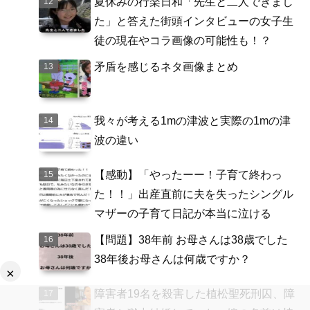
夏休みの行楽日和「先生と二人できまし
た」と答えた街頭インタビューの女子生
徒の現在やコラ画像の可能性も！？
矛盾を感じるネタ画像まとめ
我々が考える1mの津波と実際の1mの津
波の違い
【感動】「やったーー！子育て終わっ
た！！」出産直前に夫を失ったシングル
マザーの子育て日記が本当に泣ける
【問題】38年前 お母さんは38歳でした
38年後お母さんは何歳ですか？
×
障害者19名を殺害した植松聖死刑囚、障