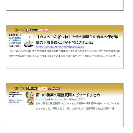
もうどうでもいいやって気持ちで「女装です！写真見ます？」て言って自撮り見せたら死んだ目の面接官
のオッサンが急に目を輝かせて食いついてきて、その後女装についてめちゃ質問された。そしてなぜか内
定頂いた笑— じゃむぱん (@jam_pan_suki) January 26, 2022 ちな内定頂いたってだけで行かないよそこ—
じゃむぱん (@...
激バズ
13 Posts
1 User
【カスのごんぎつね】中学の同級生の肉屋の倅が母
親の下着を盗んだが不問にされた話
https://gekibuzz.com/archives/3214
【カスのごんぎつね】中学の同級生の肉屋の倅が母親の下着を盗んだが不問にされた話中学の同級生の肉
屋の倅が母親の下着を盗んだが穏便に済まされ不問にされたエピソード面白いと話題になっています。う
ちの母親には「中学の頃、同級生の肉屋の倅に下着を盗まれたが、受験前ということで穏便に済ませてや
ったら毎シーズンかなりいい肉が届くようになった」というカスのごんぎつねみたいな逸話がある— 糞豚
(@obasan130kg) December 17, 2021 ネットの声そこまで原作再現しろとは言ってない()— ナオキ (@ZiHU
pwREbac0UTZ) D...
激バズ
6 Posts
1 User
1 Pocket
面白い警察の職務質問エピソードまとめ
https://gekibuzz.com/archives/1785
面白い警察の職務質問エピソードまとめ警察の職務質問の面白いエピソードを
まとめました。職質されて、離れたら同じ人に再度職質された話警察「月
姫！？月姫のソフトがあったんですか！・・やりたかった！やりたかった！」
「アンタだって警察24時に出てないだろ！」「この四角い袋はなんだ？」→
「ハーブ（紅茶）です」「そこのフェアレディZ止まって！」→「セリカです」
現在僕がネットで不審者になったのはまた別の話こんにちはー西部警察です。9