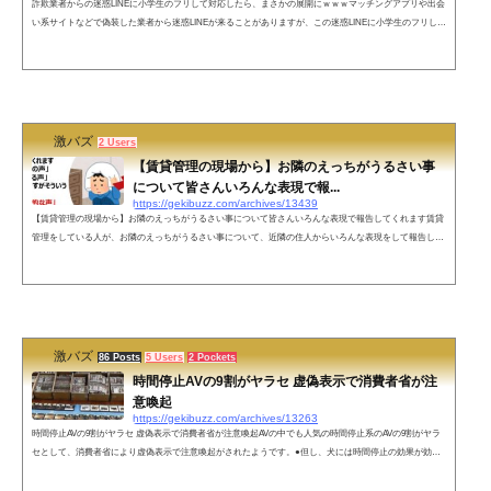
詐欺業者からの迷惑LINEに小学生のフリして対応したら、まさかの展開にｗｗｗマッチングアプリや出会
い系サイトなどで偽装した業者から迷惑LINEが来ることがありますが、この迷惑LINEに小学生のフリしし
て対応したらまさかの展開にwww業者からのLINEを小学生のフリしてみたら業者が手動だった。 pic.twitt
er.com/JGRe7AlCdE— おたみ (@otamiotanomi) 2018年11月17日当たり前ですけどこれから返信きません
ね。 pic.twitter.com/AxLHS9SmR5— おたみ (@otamiotanomi) 2018年11月17日ネットの反応業者実はいい人
っぽい。— Nikonist (...
激バズ
2 Users
【賃貸管理の現場から】お隣のえっちがうるさい事
について皆さんいろんな表現で報...
https://gekibuzz.com/archives/13439
【賃貸管理の現場から】お隣のえっちがうるさい事について皆さんいろんな表現で報告してくれます賃貸
管理をしている人が、お隣のえっちがうるさい事について、近隣の住人からいろんな表現をして報告して
くるという話が面白すぎると反響を呼んでいます。お隣のえっちがうるさい事について皆さんいろんな表
現で報告してくれます「夜中の男女の声」「おっぱじめてる声」「言いにくいですがそういう声」「女性
の解放的な声」←NEW#賃貸管理の現場から— DMくん (@dbtdlemon) November 30, 2021「#賃貸管理の現
場から」ハッシュタグでの面白エ...
激バズ
86 Posts
5 Users
2 Pockets
時間停止AVの9割がヤラセ 虚偽表示で消費者省が注
意喚起
https://gekibuzz.com/archives/13263
時間停止AVの9割がヤラセ 虚偽表示で消費者省が注意喚起AVの中でも人気の時間停止系のAVの9割がヤラ
セとして、消費者省により虚偽表示で注意喚起がされたようです。●但し、犬には時間停止の効果が効か
ないことがわかっています。参考）時間停止AVで、時間停止能力を完全無効化する犬 pic.twitter.com/qYc5f
QP9Ji— 激バズ(政治&エンタメニュース) (@gekibuzz) February 4, 2023 ネットの声残りの10％を引いたこ