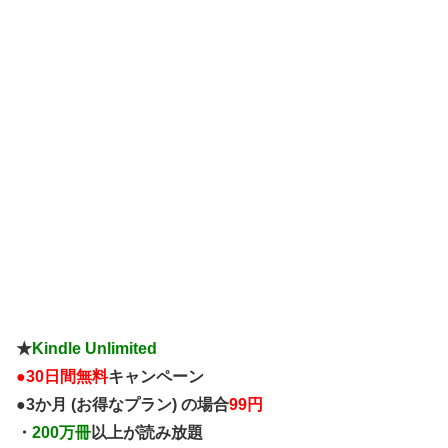
8式特型指揮車とわかったら先導してくれた白バイ隊員彼女のほうの職質終わり
来た警官「付...
★
Kindle Unlimited
●
30日間無料
キャンペーン
●3か月 (お得なプラン) の場合
99円
・
200万冊
以上が読み放題