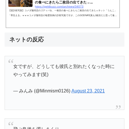
の食べにきたら二枚目の出てきた→...
https://gekibuzz.com/archives/34073
【逆詐欺写真】コメダ珈琲店のゴディバを、一枚目の食べにきたら二枚目の出てきた→ネット「うんこ」
「草生える」ｗｗｗコメダ珈琲店の毎度恒例の詐欺写真ですが、このGODIVA写真も1枚目だと思って食べ
に行ったら、出てきたのは2枚目だったことでネットがざわついてます。一枚目の食べにきたら二枚目の
出てきたんだけどいくらなんでもこれは草通り越して花#ショコラノワール pic.twitter.com/Hf87WZwPwG
— おいなりさま彡 (@oinari_sm) 2020年2月8日ネットの声快便もりもりとかいうパワーワードやめてｗｗ
ｗｗｗ— おいなりさ...
ネットの反応
女ですが、どうしても彼氏と別れたくなった時に
やってみます(笑)
— みんみ (@Minmism0126)
August 23, 2021