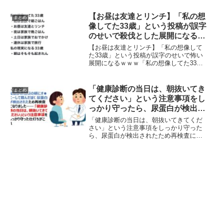
歌「千の課税になって」が風刺的で面白
いと反響を呼んでいます。秋川雅史さん
【お昼は友達とリンチ】「私の想
まとめ
の「千の風になって」の替...
像してた33歳」という投稿が誤字
のせいで殺伐とした展開になるｗ
ｗｗ
【お昼は友達とリンチ】「私の想像して
た33歳」という投稿が誤字のせいで怖い
展開になるｗｗｗ「私の想像してた33
歳」という理想の33歳像について述べた
投稿が「お昼は友達とリンチ」という誤
字のせいで怖すぎる展開になってしまっ
「健康診断の当日は、朝抜いてき
まとめ
たようですｗｗｗ
てください」という注意事項をし
っかり守ったら、尿蛋白が検出さ
れたため再検査になった話
「健康診断の当日は、朝抜いてきてくだ
さい」という注意事項をしっかり守った
ら、尿蛋白が検出されたため再検査にな
った話「健康診断の当日は、朝抜いてき
てください」という注意事項をしっかり
守ったら、尿蛋白が検出され再検査にな
った話が面白すぎると話題...