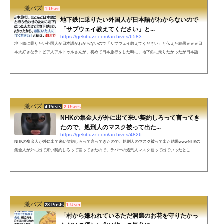
激バズ
1 User
地下鉄に乗りたい外国人が日本語がわからないので
「サブウェイ教えてください」と...
https://gekibuzz.com/archives/6583
地下鉄に乗りたい外国人が日本語がわからないので「サブウェイ教えてください」と伝えた結果ｗｗｗ日
本大好きなラトビア人アルトゥルさんが、初めて日本旅行をした時に、地下鉄に乗りたかったが日本語が
話せなかったので「サブウェイ教えてください」と伝えた結果、爆笑の展開にｗｗｗ初めての日本旅行、
ほとんど日本語が話せなくて、友達と待ち合わせのために地下鉄に乗らなきゃだめだったんだけど『地下
鉄』という日本語を知らなかったから、街にいた人に「サブウェイ教えてください」と伝え、教えてもら
った方へ行ったらちゃんとサ...
激バズ
4 Posts
2 Users
NHKの集金人が外に出て来い契約しろって言ってき
たので、処刑人のマスク被って出た...
https://gekibuzz.com/archives/4826
NHKの集金人が外に出て来い契約しろって言ってきたので、処刑人のマスク被って出た結果wwwNHKの
集金人が外に出て来い契約しろって言ってきたので、ラバーの処刑人マスク被って出ていったとこ
ろ・・・www今NHKの民が来て契約しろ外に出て来いって言われたからこの格好で外に出て行ったら慌
てて逃げて行ったぞ😠なんて失礼な奴だ — 12歳ちゃん (@hitonounti)👍どこに行けば購入出来る？— どん
底自己開✊mayuge.PICAReSt (@mayuge53561299) November 28, 2019ネットの声自分なんて料理中だから
後にしてくれ！言っても...
激バズ
28 Posts
1 User
「村から嫌われているただ洞窟のお花を守りたかっ