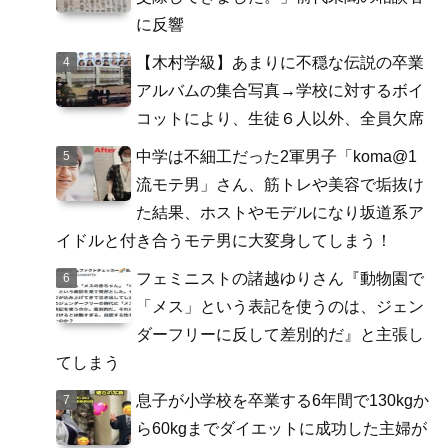
に反響
【木村学級】あまりに不穏な伝説の卒業
アルバムの集合写真→学校に対するボイ
コットにより、生徒６人以外、全員欠席
中学は不細工だった2軍男子「koma@1
流モテ男」さん、筋トレや美容で垢抜け
た結果、ホストやモデルになり坂道系ア
イドルと付き合うモテ男に大変身してしまう！
フェミニストの諸越ゆりさん『動物園で
「メス」という表記を使うのは、ジェン
ダーフリーに反して差別的だ』と主張し
てしまう
息子が小学校を卒業する6年間で130kgか
ら60kgまでダイエットに成功した主婦が