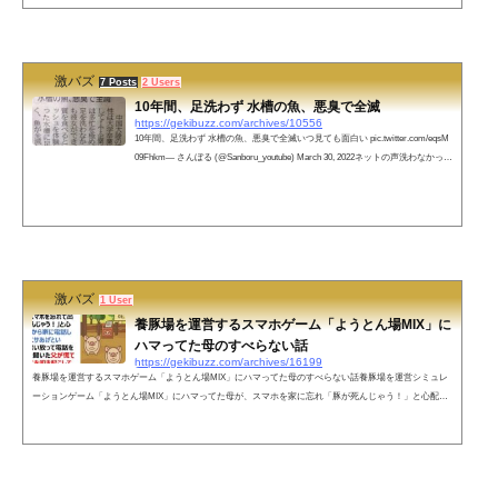
とがないのですが、単純に運が悪いだけなのでしょうか？1割ほんとで草リアルDIO様おるやんその1割の
作品は一体…み...
激バズ
7 Posts
2 Users
10年間、足洗わず 水槽の魚、悪臭で全滅
https://gekibuzz.com/archives/10556
10年間、足洗わず 水槽の魚、悪臭で全滅いつ見ても面白い pic.twitter.com/eqsM
09Fhkm— さんぼる (@Sanboru_youtube) March 30, 2022ネットの声洗わなかった
足を入れた途端、王水が精製されてしまったのか?— 👺👺妖怪パコパコハメ太郎
👺👺 (@arcatrazz1993) March 31, 2022 足を洗わずどうやって風呂に入ってい
た??ww— ポッコ ﾎﾟｺ 🌻💙💛に幸あれ (@poko_stand) March 31, 2022pic.twitter.co
m/IF9TVh5lrW— 錫村 (@evajiru) March 31, 2022彼女の嗅覚が心配だ— 弥生&#x
1...
激バズ
1 User
養豚場を運営するスマホゲーム「ようとん場MIX」に
ハマってた母のすべらない話
https://gekibuzz.com/archives/16199
養豚場を運営するスマホゲーム「ようとん場MIX」にハマってた母のすべらない話養豚場を運営シミュレ
ーションゲーム「ようとん場MIX」にハマってた母が、スマホを家に忘れ「豚が死んじゃう！」と心配に
なって職場から家に電話した結果、まさかの展開にｗｗｗうちの母、養豚場を運営するスマホゲームにハ
マってた時があり、ある日スマホを忘れて出勤し「豚が死んじゃう！」と心配になり職場から家に電話し
て父に「豚にエサあげといて！」とだけ言い放って電話を切った。それを聞いた父が慌てて、太ってる弟
を叩き起こして飯を食べさせた...