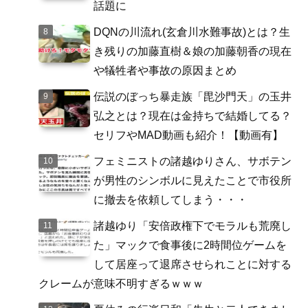
話題に
DQNの川流れ(玄倉川水難事故)とは？生
き残りの加藤直樹＆娘の加藤朝香の現在
や犠牲者や事故の原因まとめ
伝説のぼっち暴走族「毘沙門天」の玉井
弘之とは？現在は金持ちで結婚してる？
セリフやMAD動画も紹介！【動画有】
フェミニストの諸越ゆりさん、サボテン
が男性のシンボルに見えたことで市役所
に撤去を依頼してしまう・・・
諸越ゆり「安倍政権下でモラルも荒廃し
た」マックで食事後に2時間位ゲームを
して居座って退席させられことに対する
クレームが意味不明すぎるｗｗｗ