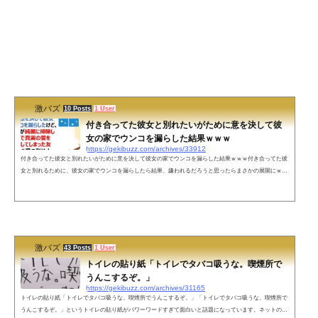
激バズ
10 Posts
1 User
付き合ってた彼女と別れたいがために意を決して彼
女の家でウンコを漏らした結果ｗｗｗ
https://gekibuzz.com/archives/33912
付き合ってた彼女と別れたいがために意を決して彼女の家でウンコを漏らした結果ｗｗｗ付き合ってた彼
女と別れるために、彼女の家でウンコを漏らしたら結果、嫌われるだろうと思ったらまさかの展開にｗｗ
ｗ付き合ってた彼女と別れたいがために意を決して彼女の家でウンコを漏らしたけど、それを彼女が綺麗
に掃除してくれたことで真実の愛を感じて結婚してしまった友人がいるので愛の形は人それぞれだと思う
のだわ— とあるコンサルタント (@consultnt_a) August 24, 2021 ネットの反応ほんとうにすきじゃないなら
ふきませんよね&#x...
激バズ
43 Posts
1 User
トイレの貼り紙「トイレでタバコ吸うな。喫煙所で
うんこするぞ。」
https://gekibuzz.com/archives/31165
トイレの貼り紙「トイレでタバコ吸うな。喫煙所でうんこするぞ。」「トイレでタバコ吸うな。喫煙所で
うんこするぞ。」というトイレの貼り紙がパワーワードすぎて面白いと話題になっています。ネットの声