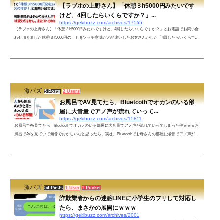
【ラブホの上野さん】「休憩３h5000円みたいです
けど、4回したらいくらですか？」...
https://gekibuzz.com/archives/17555
【ラブホの上野さん】「休憩３h5000円みたいですけど、4回したらいくらですか？」とお電話でお問い合
わせ頂きました休憩３h5000円の、ｈをソッチ意味だと勘違いしたお客さんがした「4回したらいくらです
か？」という質問が面白すぎると反響を呼んでいます。先日お電話で「休憩３h5000円みたいですけど、4
回したらいくらですか？」とお問い合わせ頂きました3時間で4回出来るかは分かりませんが何度して頂い
ても料金は変わりません。また3hのhはhourのhで御座います。分かりにくい表記をして大変申し訳ござい
ませんでした。すぐ訂正させ...
激バズ
5 Posts
2 Users
お風呂でAV見てたら、Bluetoothでオカンのいる部
屋に大音量でアノ声が流れていって...
https://gekibuzz.com/archives/15811
お風呂でAV見てたら、Bluetoothでオカンのいる部屋に大音量でアノ声が流れていってしまった件ｗｗｗお
風呂でAVを見ていて無音でおかしいなと思ったら、実は、Bluetoothでお母さんの部屋に爆音でアノ声が流
れてしまったエピソード面白すぎると反響を呼んでいます。ネットの声イヤホンしてＡＶ見てたら嫁に
「うるさい！」と怒られ、なんで？と思ったらイヤホンジャック外れてたことありました。— 七草堂ひろ
きち (@nanakusado) 2018年2月6日オカンに丸聞こえでも怒鳴り込まれんかったのは…エロ本見つかったの
に怒られずに自分の机に積ま...
激バズ
54 Posts
1 User
1 Pocket
詐欺業者からの迷惑LINEに小学生のフリして対応し
たら、まさかの展開にｗｗｗ
https://gekibuzz.com/archives/2001