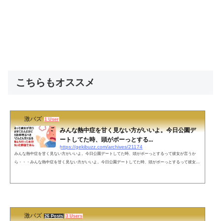
こちらもオススメ
激バズ
1 User
みんな熱中症を甘く見ない方がいいよ。今日公園デ
ートしてた時、頭がボーっとする...
https://gekibuzz.com/archives/21174
みんな熱中症を甘く見ない方がいいよ。今日公園デートしてた時、頭がボーっとするって彼女が言うか
ら・・・みんな熱中症を甘く見ない方がいいよ。今日公園デートしてた時、頭がボーっとするって彼女が
言うからベンチで休ませてたんだけど（この時点で救急車呼ぶべきだった）呼吸がどんどん荒くなるから
すぐ近くの俺んち行って水分とってクーラー効いた部屋で休んだらやっと彼女とかいないことに気づいた
んだよ— ぴよ山ぴよ太 (@piyo_hiyokoman) August 2, 2022 ネットの声更に怖いこと言いましょうか？この
後来る「不謹慎じゃな...
激バズ
26 Posts
3 Users