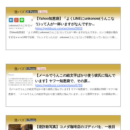
激バズ
20 Posts
1 User
【Yahoo知恵袋】「よくLINEにunkonow(うんこな
う)って人が一杯いますがなんですか...
https://gekibuzz.com/archives/5833
【Yahoo知恵袋】「よくLINEにunkonow(うんこなう)って人が一杯いますがなんですか」という相談が面白
すぎるｗｗｗLINEで以前、フレンドだった人が、unkonow(うんこなう)って状態になっているという相談
が面白すぎると話題になっています。それunknownや・・・ pic.twitter.com/36XcfPJT0h— 激バズ3rd (@ge
kibnews) December 1, 2023 ネットの声だからあんな顔しとるんやろ— 例のアレ幼稚園 (@Riza_po) 2018年
9月18日un (…ではない)+known(知られる)で、知られていない、謎の、って意味です— : (@oruibako) 2018
年9月18日笑うのに...
激バズ
5 Posts
1 User
【メールでうんこの絵文字ばかり使う彼氏に悩んで
います】ヤフー知恵袋で、その原...
https://gekibuzz.com/archives/6769
【メールでうんこの絵文字ばかり使う彼氏に悩んでいます】ヤフー知恵袋で、その原因が判明！ヤフー知
恵袋で、「メールでうんこの絵文字ばかり使う彼氏に悩んでいます」という質問ですが、その原因が判明
したようですｗｗｗ出典：Yahoo知恵袋ベストアンサーと質問者からのお礼コメントベストアンサー質問
者からのお礼コメンネットの声私はauのAndroidですが、ツイート見ていて やたらと♂♀のマークが出るの
で、多分 元は違う絵文字なのだろうと推測しますが 元がわからないのがまどろっこしいです。少し解説
するとドコモ...
激バズ
6 Posts
【逆詐欺写真】コメダ珈琲店のゴディバを、一枚目