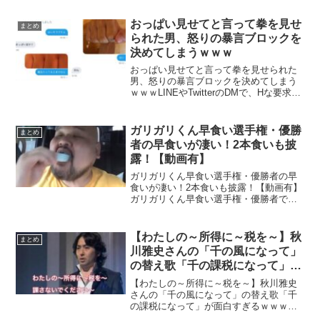
てる奴、高一のときからマクドでバイト
し続けてて、今ふつうに正社員として別
おっぱい見せてと言って拳を見せ
まとめ
の会社で働いてるけど、副...
られた男、怒りの暴言ブロックを
決めてしまうｗｗｗ
おっぱい見せてと言って拳を見せられた
男、怒りの暴言ブロックを決めてしまう
ｗｗｗLINEやTwitterのDMで、Hな要求を
してくる人がよくいますが、今回、おっ
ぱい見せてと言って拳を見せた結果、怒
りの暴言ブロックを決めてしまったエピ
ガリガリくん早食い選手権・優勝
まとめ
ソードが面...
者の早食いが凄い！2本食いも披
露！【動画有】
ガリガリくん早食い選手権・優勝者の早
食いが凄い！2本食いも披露！【動画有】
ガリガリくん早食い選手権・優勝者でガ
リガリくん早食い世界最速の男として名
高い「爆食王わったん」さんがガリガリ
君を最速で食べた結果・・・ガリガリく
【わたしの～所得に～税を～】秋
まとめ
ん早食い選手権の優勝者...
川雅史さんの「千の風になって」
の替え歌「千の課税になって」が
面白すぎるｗｗｗ
【わたしの～所得に～税を～】秋川雅史
さんの「千の風になって」の替え歌「千
の課税になって」が面白すぎるｗｗｗ秋
川雅史さんの「千の風になって」の替え