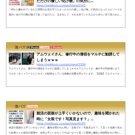
ただけの優しい化け物」の気分に...
https://gekibuzz.com/archives/2342
「村から嫌われているただ洞窟のお花を守りたかっただけの優しい化け物」の気分になったエピソードが
面白い女の子の靴が脱げて拾ってあげたら、泣き出して、それを見ていた大人から冷たい目で見られたと
いうのが「村から嫌われているただ洞窟のお花を守りたかっただけの優しい化け物」のようだとする投稿
が反響を呼んでいます。さっきコンビニ入ったら靴が脱げちゃった子がいて拾って女の子に手渡そうとし
たら、僕の方を見るなり大号泣するわ周りの大人は冷たい目で見てくるわで「村から嫌われているただ洞
窟のお花を守りたかっただけ...
激バズ
12 Posts
1 User
1 Pocket
アムウェイさん、修行中の僧侶をマルチに勧誘して
しまうｗｗｗ
https://gekibuzz.com/archives/2358
アムウェイさん、修行中の僧侶をマルチに勧誘してしまうｗｗｗアムウェイが、修行中の托鉢僧にまで、
マルチ（ネットワークビジネス）の勧誘をしている画像が反響を呼んでいます。【悲報】アムウェイさ
ん、修行中のお坊さんすら勧誘ターゲットにしてしまう 南無ウェイへ pic.twitter.com/j629wzBpLH— 滝
沢ガレソ (@takigare3) February 22, 2021 ネットの反応南無ウェイｗｗｗ— 幻集郎（げんじゅうろう）@フ
ェミやろ!!!!! (@ky2chui) February 22, 2021 怪しい人（修行中） vs 怪しい人（修行中）ニーズが一致してい
るｗ&m...
激バズ
2 Users
就活の面接が上手くいかないので、趣味を聞かれた
時に「女装です！写真見ます？」...
https://gekibuzz.com/archives/6165
就活の面接が上手くいかないので、趣味を聞かれた時に「女装です！写真見ます？」て言って自撮り見せ
た結果ｗｗｗ就活の面接中、全然上手くいかなくてやばいな〜と思って最後に趣味と特技聞かれた時に、