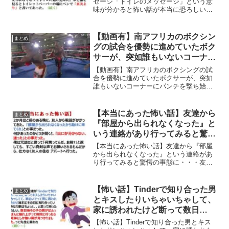
セージ「トイレのメッセージ」という意
味が分かると怖い話が本当に恐ろしいと
反響を呼んでいます。数年前に作った
「意味が分かると怖い話」です。ある仕
掛けに気がつくと、ちょっとゾクッとす
【動画有】南アフリカのボクシン
まとめ
るはず。 pic.twit...
グの試合を優勢に進めていたボク
サーが、突如誰もいないコーナー
にパンチを撃ち始めた結果、数日
【動画有】南アフリカのボクシングの試
後に・・・
合を優勢に進めていたボクサーが、突如
誰もいないコーナーにパンチを撃ち始め
た結果、数日後に・・・南アフリカ出身
のプロボクサー、シミソ・ブテレジは、
先週末のシフェシレ・ムトゥングワとの
【本当にあった怖い話】友達から
まとめ
WBFアフリカライト級タ...
『部屋から出られなくなった』と
いう連絡があり行ってみると驚愕
の事態に・・・
【本当にあった怖い話】友達から『部屋
から出られなくなった』という連絡があ
り行ってみると驚愕の事態に・・・友人
からの電話で『部屋から出られなくなっ
た』という連絡があったので、駆けつけ
たら驚愕の事態になった話が反響を呼ん
【怖い話】Tinderで知り合った男
まとめ
でいます。ネットの声私の...
とキスしたりいちゃいちゃして、
家に誘われたけど断って数日
後・・・
【怖い話】Tinderで知り合った男とキス