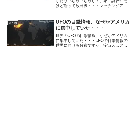
したりいちゃいちゃして、家に誘われた
けど断って数日後・・・マッチングアプ
リのTinderで知り合った男と会ってキス
したりいちゃいちゃしてて、家おいでっ
て言われたけど断ったら、後日、唇がパ
UFOの目撃情報、なぜかアメリカ
まとめ
ンパンに腫れ...
に集中していた・・・
世界のUFOの目撃情報、なぜかアメリカ
に集中していた・・・UFOの目撃情報の
世界における分布ですが、宇宙人はアメ
リカに行きたがる傾向があるのか、アメ
リカに集中していたことが話題になって
います。1906年から2014年のUFO目撃の
報道があっ...