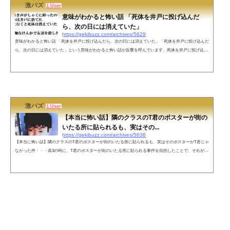
激バズ
1 User
意味がわかると怖い話 「死体を井戸に投げ込んだ
ら、次の日には消えていた」
https://gekibuzz.com/archives/5629
意味がわかると怖い話 「死体を井戸に投げ込んだら、次の日には消えていた」「死体を井戸に投げ込んだ
ら、次の日には消えていた」という意味がわかると怖い話が反響を呼んでいます。死体を井戸に投げ込ん
だら、次の日には消えていた。ある時、母親を殺して投げ込んだ。次の日見てみると、そこには母親の死
体があった……っていう意味がわかると怖い話、「母親が金でできてるから強酸でも溶けなかった」説が
本当に好き。— ジン太 (@fujimarujinta) August 13, 2020ある日、泣き声がしゃくに障ったので妹を殺し
た、死体は井戸に捨てた次の...
激バズ
1 User
【本当に怖い話】隣のクラスのT君のポスターが街の
いたる所に貼られるも、実はその...
https://gekibuzz.com/archives/5636
【本当に怖い話】隣のクラスのT君のポスターが街のいたる所に貼られるも、実はそのポスターがT君じゃ
なかった件・・・高3の時に、T君のポスターが街のいたる所に貼られる事件を目的したことで、それが本
当にトラウマのように心にひっかかってしまったエピソードが怖すぎると話題になっています。1ずっとS
NSで話そうか迷っていたトラウマのような心に引っかかり続けてる出来事があって、ある程度自分の中
で整理できたので、拙い文章ですが時系列順に話をさせていただきます。事の発端は僕が高3の時に起き
た【隣のクラスのT君の顔写真が...