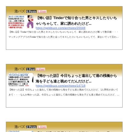
激バズ
6 Posts
1 User
【怖い話】Tinderで知り合った男とキスしたりいち
ゃいちゃして、家に誘われたけど...
https://gekibuzz.com/archives/20048
【怖い話】Tinderで知り合った男とキスしたりいちゃいちゃして、家に誘われたけど断って数日後・・・
マッチングアプリのTinderで知り合った男と会ってキスしたりいちゃいちゃしてて、家おいでって言われ
たけど断ったら、後日、唇がパンパンに腫れて驚愕の事実がわかった、という本当にあった怖い話が話題
です。ネットの声大阪です！— さくちん (@___LSDisney) July 18, 2022 これ、あたしの友達の友達の友達
の友達の話すぎてしぬ。しかも大阪意外と繋がってる。しぬw— laDANIELAsa (@danielasa05) July 18, 202
2 危うくsin...
激バズ
1 Post
1 User
【怖かった話】今日ちょっと遠出して港の桟橋から
海を子ども達と眺めてだんだけど...
https://gekibuzz.com/archives/14718
【怖かった話】今日ちょっと遠出して港の桟橋から海を子ども達と眺めてだんだけど、1人男性が歩いて
きて・・・なんか怖かった話。今日ちょっと遠出して港の桟橋から海を子ども達と眺めてだんだけど、1
人男性が歩いてきて。5mくらい近付いてきた所で何とも言えない嫌な予感がした。きっと母親の直感っ
てやつなのかな。— ぽんこ_つー (@ponkots15493241) May 22, 2022 私は次男を抱っこして、長男は少し離
れた所で1人で橋から海を見てた。咄嗟に（あっ長男が危ない！）と思って近付いて長男の腕を掴んだ瞬
間、視界から男性も長男を...
激バズ
2 Posts
1 User