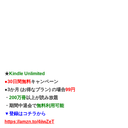
★
Kindle Unlimited
●
30日間無料
キャンペーン
●3か月 (お得なプラン) の場合
99円
・
200万冊
以上が読み放題
・期間中退会で
無料利用可能
▼登録はコチラから
https://amzn.to/4iiwZeT