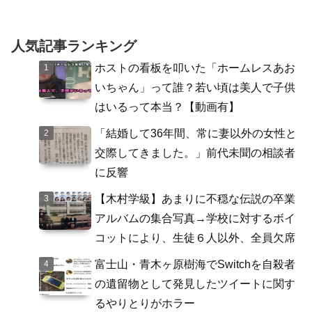
人気記事ランキング
ホストの看板を叩いた「ホームレスあお
いちゃん」って誰？若い頃は美人で子供
はいるって本当？【動画有】
「結婚して36年間、常に妻以外の女性と
交際してきました。」前代未聞の相談者
に反響
【木村学級】あまりに不穏な伝説の卒業
アルバムの集合写真→学校に対するボイ
コットにより、生徒６人以外、全員欠席
富士山・青木ヶ原樹海でSwitchを自殺者
の遺留物として発見したツイートに関す
るやりとりがホラー