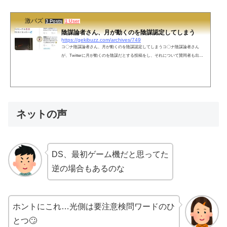
も💦&mda...
激バズ
3 Posts
1 User
陰謀論者さん、月が動くのを陰謀認定してしまう
https://gekibuzz.com/archives/749
コ〇ナ陰謀論者さん、月が動くのを陰謀認定してしまうコ〇ナ陰謀論者さん
が、Twitterに月が動くのを陰謀だとする投稿をし、それについて賛同者も出て
きてしまう事態にｗｗネットの声天文学全否定— お茶っ葉🌈🕒🎀💙 (@OsinoShi
no) October 11, 2021 そのうち誰か地動説に目覚めて異端審問かけられそう— 鳥
(@ANDESpso2) October 11, 2021 登場人物全員小卒疑惑— よくばりエロメガネ
(@eroglasses) October 11, 2021 義務教育の敗北— ジュンキンス@米津玄師SSA
参戦中止 (@JUNKINS_...
ネットの声
DS、最初ゲーム機だと思ってた
逆の場合もあるのな
ホントにこれ…光側は要注意検問ワードのひ
とつ🙄