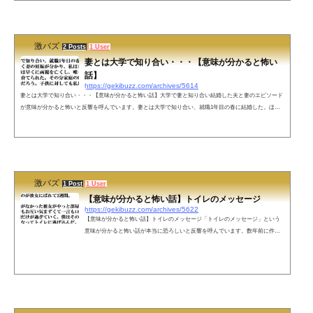
を取り戻しましたが、ここはどこ？状態。前後五分ぐらいの記憶が飛んでいました。病院に連れて行った
ら脳梗塞一歩手前のラクナ梗塞...
激バズ
2 Posts
1 User
妻とは大学で知り合い・・・【意味が分かると怖い
話】
https://gekibuzz.com/archives/5614
妻とは大学で知り合い・・・【意味が分かると怖い話】大学で妻と知り合い結婚した夫と妻のエピソード
が意味が分かると怖いと反響を呼んでいます。妻とは大学で知り合い、就職1年目の春に結婚した。ほど
なく妻の妊娠が分かり、私は1児の父となった。妻は早くに両親を亡くし、唯一の身寄りである兄に育て
られた。その分家庭の暖かさに飢えていたのだろう。子供に対しても私に対しても妻は十分な愛情を注
ぎ、私もそれにこたえた。親子3人の幸せな結婚生活は5年続いた。5回目の結婚記念日だった。妻は妙に
改まった口調で私に言った。「実は...
激バズ
1 Post
1 User
【意味が分かると怖い話】トイレのメッセージ
https://gekibuzz.com/archives/5622
【意味が分かると怖い話】トイレのメッセージ「トイレのメッセージ」という
意味が分かると怖い話が本当に恐ろしいと反響を呼んでいます。数年前に作っ
た「意味が分かると怖い話」です。ある仕掛けに気がつくと、ちょっとゾクッ
とするはず。 pic.twitter.com/N4UOTSH3f6— Yosuke Ikeda (@ikeikey) 2014年9月2
日■トイレのメッセージ■浮気をしたのが彼女にばれて2週間。ずっと連絡がなか
った彼女がやっと部屋にあげてくれた。でもお互い気まずくて一言も口をきけ
ないまま時間だけが過ぎていく。僕はその空気に耐えられなくなってトイレに...