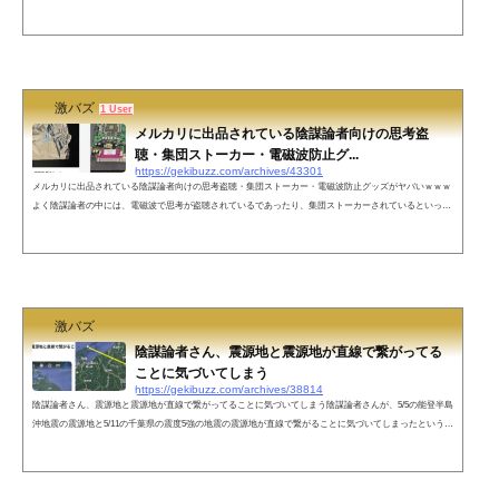
さんに問い詰めてきて、さらに付き纏って来たのが怖すぎると話題になっています。コインパーキングに
停めてたら、CIAやら電磁波がどうのって、女さんが言ってきた・・・この女さんは何者だと思う？ pic.t
witter.com/4mCWnSanRC— 激バズ3rd (@gekibnews) September 14, 2023 コインパーキングに停めてたらC
IAや創価学会や電磁波がどう...
激バズ
1 User
メルカリに出品されている陰謀論者向けの思考盗
聴・集団ストーカー・電磁波防止グ...
https://gekibuzz.com/archives/43301
メルカリに出品されている陰謀論者向けの思考盗聴・集団ストーカー・電磁波防止グッズがヤバいｗｗｗ
よく陰謀論者の中には、電磁波で思考が盗聴されているであったり、集団ストーカーされているといった
妄想をする人が多いですが、今回そういった人たちのためにメルカリに出品された商品が話題になってい
ます。メルカリはいい加減に思考盗聴と集団ストーカー対策グッズの規制するべきじゃないか？左のやつ
とか普通のアルミホイルだからな。 pic.twitter.com/OSg3YV6Lr4— Z李 🇺🇦 NO WAR 🕊 (@ShinjukuSoka...
激バズ
陰謀論者さん、震源地と震源地が直線で繋がってる
ことに気づいてしまう
https://gekibuzz.com/archives/38814
陰謀論者さん、震源地と震源地が直線で繋がってることに気づいてしまう陰謀論者さんが、5/5の能登半島
沖地震の震源地と5/11の千葉県の震度5強の地震の震源地が直線で繋がることに気づいてしまったという投
稿が義務教育の敗北ではないかという投稿が反響を呼んでいます。陰謀論者さん、震源地と震源地が直線
で繋がってることに気づいてしまうこれは何かしらの陰謀？それとも進次郎構文？#震度5弱 pic.twitter.co
m/aSSKbOYR9S— 激バズ2nd (@nethistorybot) May 13, 2023 ネットの声これは笑える。2点なら直線どこで