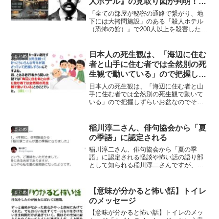
人ホテル』の見取り図が判明！
「全ての部屋が秘密の通路で繋が
「全ての部屋が秘密の通路で繋がり、地
り、地下には大拷問施設」
下には大拷問施設」のある『殺人ホテル
（恐怖の館）』で200人以上を殺害したと
される連続殺人犯（シリアル・キラー）
の「H・H・ホームズ」ですが、その殺人
ホテルの見取り図が判明しました。
日本人の死生観は、「海辺に住む
まとめ
「Ｈ・Ｈ・ホームズ」が...
者と山手に住む者では全然別の死
生観で動いている」ので把握しず
らい
日本人の死生観は、「海辺に住む者と山
手に住む者では全然別の死生観で動いて
いる」ので把握しずらいお盆なのでそれ
っぽい話をすると、日本人の死生観って
けっこういろんな考えが混ざっていて把
握しずらいんですよね。昔、とある老行
稲川淳二さん、俳句協会から「夏
まとめ
者から聞いた話では「海辺...
の季語」に認定される
稲川淳二さん、俳句協会から「夏の季
語」に認定される怪談や怖い話の語り部
として知られる稲川淳二さんですが、遂
に俳句協会から「夏の季語」に認定され
たようです！３，4年前に、俳句協会から
「稲川淳二さんが夏の季語になりまし
【意味が分かると怖い話】トイレ
まとめ
た」— 稲川淳二 (@Ju...
のメッセージ
【意味が分かると怖い話】トイレのメッ