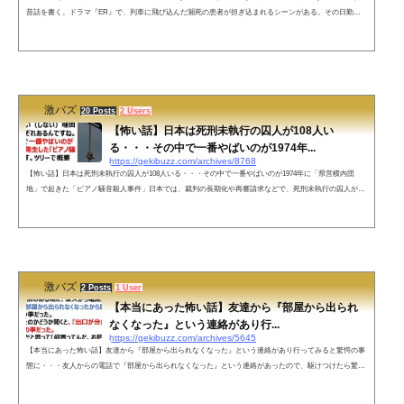
昔話を書く。ドラマ『ER』で、列車に飛び込んだ瀕死の患者が担ぎ込まれるシーンがある。その日勤務
予定の研修医がなかなか現れないのでそいつのポケベルを鳴らすと、目の前の患者の服の中でベルが鳴
る…というトラウマシーンがあるのですが、私も昔似たような経験をした。— Doctor Zhivago (@DoctorZ
hivago6) March 29, 2022 詳細は伏せるが、自分が研修医時代の当直中に首を吊ってCPAになった患者が運
ばれてきた。夜中3時頃で疲...
激バズ
20 Posts
2 Users
【怖い話】日本は死刑未執行の囚人が108人い
る・・・その中で一番やばいのが1974年...
https://gekibuzz.com/archives/8768
【怖い話】日本は死刑未執行の囚人が108人いる・・・その中で一番やばいのが1974年に「県営横内団
地」で起きた「ピアノ騒音殺人事件」日本では、裁判の長期化や再審請求などで、死刑未執行の囚人が10
8人いるが、その中で一番やばいのが1974年の「ピアノ騒音事件」だとする投稿され反響を呼んでいま
す。日本て実は死刑未執行の囚人が108人いるんですけど、執行できない（しない）理由が一応それぞれ
あるんですね。で、その中で一番やばいのが1974年に発生した「ピアノ騒音事件」です。ツリーで概要
と”なぜやばいのか”を説明していきます...
激バズ
2 Posts
1 User
【本当にあった怖い話】友達から『部屋から出られ
なくなった』という連絡があり行...
https://gekibuzz.com/archives/5645
【本当にあった怖い話】友達から『部屋から出られなくなった』という連絡があり行ってみると驚愕の事
態に・・・友人からの電話で『部屋から出られなくなった』という連絡があったので、駆けつけたら驚愕
の事態になった話が反響を呼んでいます。ネットの声私の叔母も、それまで普通に話して歩いていたのに
突然立ち止まってその場でくるくる回りだしたことがありました。話しかけても無反応。1分ほどで意識