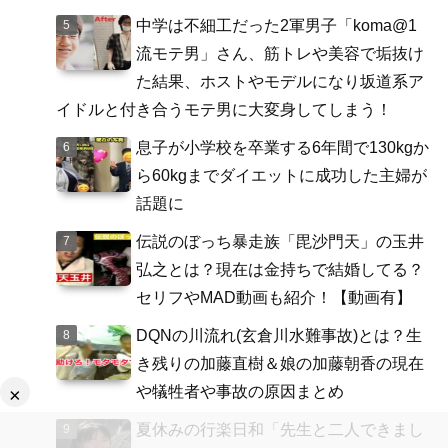
中学は不細工だった2軍男子「koma@1
流モテ男」さん、筋トレや美容で垢抜け
た結果、ホストやモデルになり坂道系ア
イドルと付き合うモテ男に大変身してしまう！
息子が小学校を卒業する6年間で130kgか
ら60kgまでダイエットに成功した主婦が
話題に
伝説のぼっち暴走族「毘沙門天」の玉井
弘之とは？現在は金持ちで結婚してる？
セリフやMAD動画も紹介！【動画有】
DQNの川流れ(玄倉川水難事故)とは？生
き残りの加藤直樹＆娘の加藤朝香の現在
や犠牲者や事故の原因まとめ
×
夏休みの行楽日和「先生と二人できまし