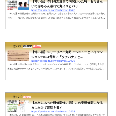
【怖い話】昨日長女連れて病院行った時、お母さん
いて赤ちゃん暴れて丸イスとバッ...
https://gekibuzz.com/archives/14542
【怖い話】昨日長女連れて病院行った時、お母さんいて赤ちゃん暴れて丸イスとバッグが派手に吹っ飛ん
だの・・・怖い話。昨日長女連れて病院行った時近くに赤ちゃん抱いたお母さんいて赤ちゃん暴れて丸イ
スとバッグが派手に吹っ飛んだの。私受付中だったけど隣に座ってる人も動かないし私がイス直してバッ
グも拾ったの。お母さん平謝り。こっから怖いよ、隣で知らんぷりしてた男の人実は赤ちゃんのパパだっ
た完— くまこ (@hahakkuma) May 18, 2022 やだやだマジで怖い話になったwその人目の周り黒くて服装も
黒くて違和感はあった...
激バズ
3 Posts
1 User
【怖い話】スリーリバー如月アベニューというマン
ションの404号室に「タチバナ」と...
https://gekibuzz.com/archives/13029
【怖い話】スリーリバー如月アベニューというマンションの404号室に「タチバナ」という不審な女性が
出没した話がホラーすぎるスリーリバー如月アベニューというマンションの住民が、404号室に住む立花
（タチバナ）という女性が叫んでいるという話とそのことが掲載された注意喚起の張り紙が、Twitterに投
稿され、それが本当だったら怖すぎる話題になっています。・pic.twitter.com/BH8UkOVXqy— KBTIT (@jin
kyouichiro) October 27, 2024 ネットの声立華不動産からの立ち退き願いじゃないかな— アパラチアの谷のY
oke (@Yokehunt) F...
激バズ
1 User
【本当にあった研修医怖い話】この春研修医になる
方に向けて昔話を書く
https://gekibuzz.com/archives/10403
【本当にあった研修医怖い話】この春研修医になる方に向けて昔話を書くこの春研修医になる方に向けて