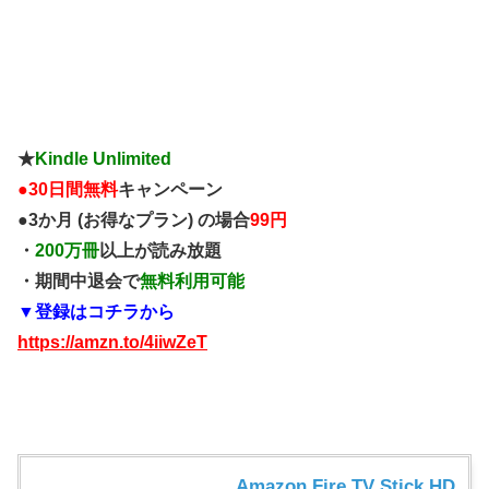
★
Kindle Unlimited
●
30日間無料
キャンペーン
●3か月 (お得なプラン) の場合
99円
・
200万冊
以上が読み放題
・期間中退会で
無料利用可能
▼登録はコチラから
https://amzn.to/4iiwZeT
Amazon Fire TV Stick HD