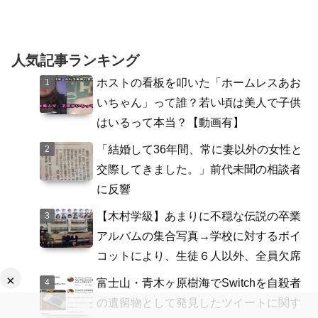
人気記事ランキング
ホストの看板を叩いた「ホームレスあお
いちゃん」って誰？若い頃は美人で子供
はいるって本当？【動画有】
「結婚して36年間、常に妻以外の女性と
交際してきました。」前代未聞の相談者
に反響
【木村学級】あまりに不穏な伝説の卒業
アルバムの集合写真→学校に対するボイ
コットにより、生徒６人以外、全員欠席
×
富士山・青木ヶ原樹海でSwitchを自殺者
の遺留物として発見したツイートに関す