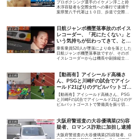
捕！顔画像やwiki風プロフィール
プロボクシング選手のイケメン淳こと鈴
も紹介【渋谷の男女平等パンチの
木淳容疑者を交際女性への暴行で逮捕千
葉県警八千代署は１０日、歩道で交際相
犯人!?】
手の女性の顔面を蹴るなどの暴行を加
え、全治４週間のけがをさせた傷害容疑
で同県八千代市八千代台東のプロボクシ
日航ジャンボ機墜落事故のボイス
まとめ
ング選手、鈴木淳（あつし）...
レコーダー、「死にたくない」と
いう気持ちが伝わってきて、とに
かく切ない【動画有】
乗客乗員520人が墜落により命を落とした
日航ジャンボ機墜落事故ですが、そのボ
イスレコーダーからは機長や副操縦士に
よる懸命に頑張る様子が察することがで
き「死にたくない」という気持ちが伝わ
ってきて、とにかく切ない内容になって
【動画有】アイシールド高橋さ
まとめ
います。今回は一連の...
ん、PSGと川崎Fの試合でアイシ
ールド21ばりのデビルバットゴー
ストで警備員を振り切りピッチ乱
【動画有】アイシールド高橋さん、PSG
入を成し遂げるｗｗｗ
と川崎Fの試合でアイシールド21ばりのデ
ビルバットゴーストで警備員を振り切り
ピッチ乱入を成し遂げるｗｗｗ２０日に
国立競技場で行われたフランス１部パ
リ・サンジェルマン（PSG）とＪ１川崎
大阪府警巡査の大谷優璃菜(25)容
まとめ
フロンターレの試合...
疑者、ロマンス詐欺に加担し逮捕
大阪府警巡査の大谷優璃菜(25)容疑者、ロ