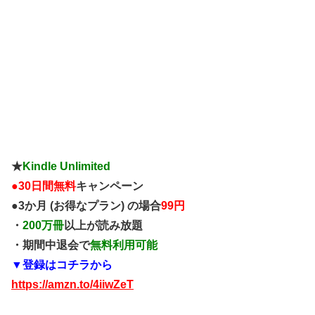
★
Kindle Unlimited
●
30日間無料
キャンペーン
●3か月 (お得なプラン) の場合
99円
・
200万冊
以上が読み放題
・期間中退会で
無料利用可能
▼登録はコチラから
https://amzn.to/4iiwZeT