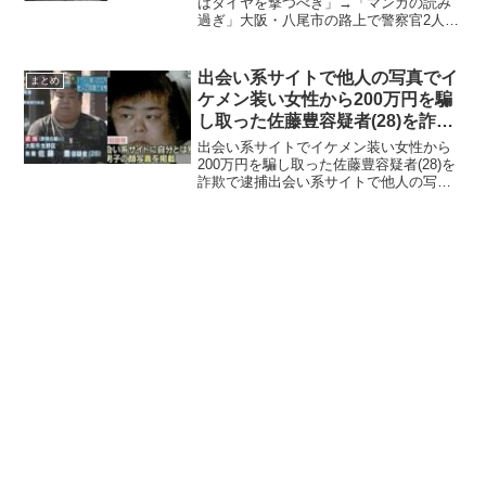
はタイヤを撃つべき」→「マンガの読み
過ぎ」大阪・八尾市の路上で警察官2人が
手配中の盗難車に拳銃を4発発砲し、運転
していた男が搬送先の病院で死亡した件
について、「タイヤを撃つべき」という
出会い系サイトで他人の写真でイ
まとめ
ネットで出たところそ...
ケメン装い女性から200万円を騙
し取った佐藤豊容疑者(28)を詐欺
で逮捕
出会い系サイトでイケメン装い女性から
200万円を騙し取った佐藤豊容疑者(28)を
詐欺で逮捕出会い系サイトで他人の写真
でイケメンを装い女性を誘惑して200万円
近くを騙し取り詐欺で逮捕された佐藤豊
容疑者がツッコミどころ満載だと話題に
なっています...