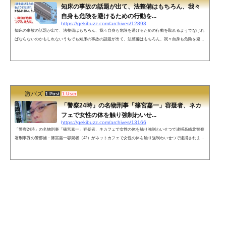
知床の事故の話題が出て、法整備はもちろん、我々
自身も危険を避けるための行動を...
https://gekibuzz.com/archives/12893
知床の事故の話題が出て、法整備はもちろん、我々自身も危険を避けるための行動を取れるようでなけれ
ばならないのかもしれないうちでも知床の事故の話題が出て、法整備はもちろん、我々自身も危険を避け
るための行動を取れるようでなければならないのかもしれない、と、なった。そこで夫が「今、自分が危
惧しているのはインフラ。みんな、トンネルは崩れないし、橋は落ちないと信じているでしょう」と。—
ぽんたろう (@kishijun152) May 1, 2022 「道路も何もかも整備されているのが当たり前の世の中で、そん
なことは考えないか...
激バズ
1 Post
1 User
「警察24時」の名物刑事「篠宮嘉一」容疑者、ネカ
フェで女性の体を触り強制わいせ...
https://gekibuzz.com/archives/13166
「警察24時」の名物刑事「篠宮嘉一」容疑者、ネカフェで女性の体を触り強制わいせつで逮捕高崎北警察
署刑事課の警部補・篠宮嘉一容疑者（42）がネットカフェで女性の体を触り強制わいせつで逮捕されまし
た。篠宮嘉一容疑者は、警察24時で高崎警察の番長として知られる優秀な刑事でした。ネットの声深淵を
覗く時深淵をのぞいているのだ…— ベニショウガ (@TAKASAN0843) May 5, 2022 女性「こんにちは(写真
と実物違い過ぎるだろ)」篠宮「とりあえずお茶しましょう。(美しいﾊｧﾊｧﾊｧ)」女性「漫画…お好きなんで
すね。(ネカフェかよ…ｶｴﾘ...