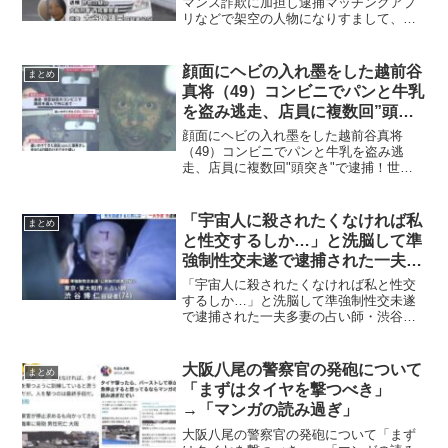
マンス詐欺に加担し逮捕マッチングアプ
リなどで架空の人物になりすまして、男
女から金品を騙し取るロマンス詐欺です
が、今回、大阪府警の警察官である大谷
優璃菜(25)容疑者が、ロマンス詐欺に加担
顔面にヘビの入れ墨をした越前谷
まとめ
し女性2人か...
真将（49）コンビニでパンと牛乳
を盗み逃走、店員に複数回”頭突
き”で逮捕！Facebookも判明！
顔面にヘビの入れ墨をした越前谷真将
（49）コンビニでパンと牛乳を盗み逃
走、店員に複数回"頭突き"で逮捕！世田
谷でコンビニ強盗、パンと牛乳(500円)を
盗み店員に頭突きをした容疑で緊急逮捕
されたのは、職業不詳、住所不定の越前
「宇宙人に殺されたくなければ私
まとめ
谷真将49才。越前...
と性交するしか…」と洗脳して準
強制性交未遂で逮捕された一夫多
妻の占い師・渋谷博仁容疑者(74)
「宇宙人に殺されたくなければ私と性交
が色々怖い！
するしか…」と洗脳して準強制性交未遂
で逮捕された一夫多妻の占い師・渋谷博
仁容疑者(74)が色々怖い！ちなみに17年
前がこれ。 pic.twitter.com/Yf82H0YMSK
— まこっち (@mako...
大阪八尾の警察官の発砲について
まとめ
「まずはタイヤを撃つべき」
→「マンガの読み過ぎ」
大阪八尾の警察官の発砲について「まず