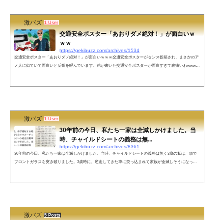
いで逮捕されたのは、事件のあっ...
激バズ
1 User
交通安全ポスター「あおりダメ絶対！」が面白いｗ
ｗｗ
https://gekibuzz.com/archives/1534
交通安全ポスター「あおりダメ絶対！」が面白いｗｗｗ交通安全ポスターがセンス投稿され、まさかのア
ノ人に似ていて面白いと反響を呼んでいます。弟が書いた交通安全ポスターが面白すぎて腹痛いわwwww
ww必死で書きよるな思って見たらこれはwwwwしかもナンバープレート［230］（ふみお）は流石に天才
www#宮崎文夫 #喜本奈津子 #煽り運転 #交通安全ポスター pic.twitter.com/dLT0BaPyfa— ぽーち (@kureyon
booti) 2019年8月26日今日無事に提出してきたそうですww— ぽーち (@kureyonbooti) August 27, 2019 やば
いやろwwwwwこれを描...
激バズ
1 User
30年前の今日、私たち一家は全滅しかけました。当
時、チャイルドシートの義務は無...
https://gekibuzz.com/archives/8361
30年前の今日、私たち一家は全滅しかけました。当時、チャイルドシートの義務は無く3歳の私は、頭で
フロントガラスを突き破りました。3歳時に、逆走してきた車に突っ込まれて家族が全滅しそうになった
話が投稿され反響を呼んでいます。30年前の今日、わたしたち一家は全滅しかけました。わたしと兄を乗
せ、母が運転する軽自動車に、免許取り立てでカーチェイスをしたかったという逆走自動車が正面から突
っ込んできました。当時、チャイルドシートの義務は無く、後部座席から吹っ飛んだわたしは、頭でフロ
ントガラスを突き破りました。—...
激バズ
5 Posts