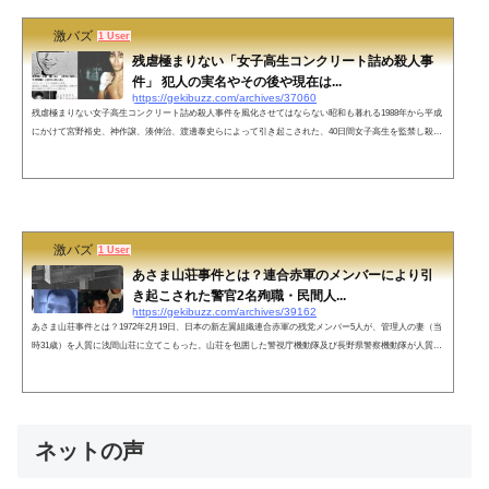
激バズ
1 User
残虐極まりない「女子高生コンクリート詰め殺人事
件」 犯人の実名やその後や現在は...
https://gekibuzz.com/archives/37060
残虐極まりない女子高生コンクリート詰め殺人事件を風化させてはならない昭和も暮れる1988年から平成
にかけて宮野裕史、神作譲、湊伸治、渡邊泰史らによって引き起こされた、40日間女子高生を監禁し殺害
した残虐極まりない事件「女子高生コンクリート詰め殺人事件」を風化させてはいけないという投稿が反
響を呼んでいます女子高生コンクリート詰め殺人事件の概要女子高生コンクリート詰め殺人事件は、1988
年11月から1989年1月にかけて発生した非常に残虐な事件です。この事件は、17歳の女子高生が不良少年
グループに拉致され、約40日間...
激バズ
1 User
あさま山荘事件とは？連合赤軍のメンバーにより引
き起こされた警官2名殉職・民間人...
https://gekibuzz.com/archives/39162
あさま山荘事件とは？1972年2月19日、日本の新左翼組織連合赤軍の残党メンバー5人が、管理人の妻（当
時31歳）を人質に浅間山荘に立てこもった。山荘を包囲した警視庁機動隊及び長野県警察機動隊が人質救
出作戦を行うも難航し、死者3名（機動隊員2名、民間人1名）を出した。【ニュース】長野県中野市の立
てこもり事件、男女3人死亡、うち2人は警察官これで思い出されるのが1972年の「あさま山荘事件」、日
本の新左翼組織連合赤軍の残党が、管理人の妻を人質に浅間山荘に立てこもった。こちらも機動隊員2
名、民間人1名の死者が出ています...
ネットの声