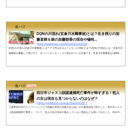
して社会を震撼させた。一連の事件では計10人が逮捕され、うち主犯格3人（小林正人・小森淳・芳我匡
由）は全員が当時少年でありながら控訴審までに死刑判決を言い渡され、最高裁判所で上告を棄却する判
決を受けたことで死刑が確定した...
激バズ
DQNの川流れ(玄倉川水難事故)とは？生き残りの加
藤直樹＆娘の加藤朝香の現在や犠牲...
https://gekibuzz.com/archives/42020
DQNの川流れ(玄倉川水難事故)とは？そう呼ばれるようになった理由とは？DQNの川流れとは、玄倉川水
難事故を揶揄した呼び方で、主にインターネット上で使われている言葉です。玄倉川水難事故は1999年8
月14日に神奈川県足柄上郡山北町の玄倉川で起こった水難事故です。この事故では、子供を含む13人が犠
牲になりました。この玄倉川水難事故が「DQNの川流れ」と呼ばれるようになったのは、次の理由がある
からです。・被害者のDQNの行動が事故を招いた・被害者たちが激流に流される様子がテレビの全国放送
で流されたそして、「DQNの川流れ...
激バズ
1 User
四日市ジャスコ誤認逮捕死亡事件が怖すぎる！犯人
の女は現在も見つからないのはなぜ？
https://gekibuzz.com/archives/41977
三重県四日市のスーパージャスコで68歳の男性が窃盗の犯人扱いされ事実誤認で死亡した「四日市ジャス
コ誤認逮捕死亡事件に」ついて、犯人の女の現在や捕まっていない理由などを調べてみました。四日市ジ
ャスコ誤認逮捕死亡事件とは？後味の悪い怖すぎる事件四日市ジャスコ誤認逮捕死亡事件の概要四日市ジ
ャスコ誤認逮捕死亡事件は、2004年2月17日に三重県四日市市のジャスコ四日市尾平店で発生した事件で
す。68歳の男性が、女性の財布を盗んだとして、店員や買い物客ら3人に取り押さえられました。その
後、警察官が到着し、男性を逮捕...