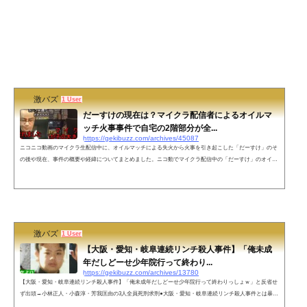
激バズ
1 User
だーすけの現在は？マイクラ配信者によるオイルマ
ッチ火事事件で自宅の2階部分が全...
https://gekibuzz.com/archives/45087
ニコニコ動画のマイクラ生配信中に、オイルマッチによる失火から火事を引き起こした「だーすけ」のそ
の後や現在、事件の概要や経緯についてまとめました。ニコ動でマイクラ配信中の「だーすけ」のオイル
マッチ火事事件の概要と経緯日時：2015年10月4日（日）午後1時頃場所：東京都内被害：だーすけ宅の一
部焼失原因：オイルマッチの使用方法の誤り100均一ショップでオイルライターを購入し、ライターにオ
イルを入れる過程でオイルをこぼしティッシュで拭いて、そのティッシュをゴミ箱に捨てる↓↓着火したら
思いのほか火が上がり焦ったの...
激バズ
1 User
【大阪・愛知・岐阜連続リンチ殺人事件】「俺未成
年だしどーせ少年院行って終わり...
https://gekibuzz.com/archives/13780
【大阪・愛知・岐阜連続リンチ殺人事件】「俺未成年だしどーせ少年院行って終わりっしょｗ」と反省せ
ず出頭→小林正人・小森淳・芳我匡由の3人全員死刑求刑●大阪・愛知・岐阜連続リンチ殺人事件とは暴力
団に所属した主犯格3人を中心とした犯行で、当時未成年の不良少年らによる凄絶なリンチの末の凶行と