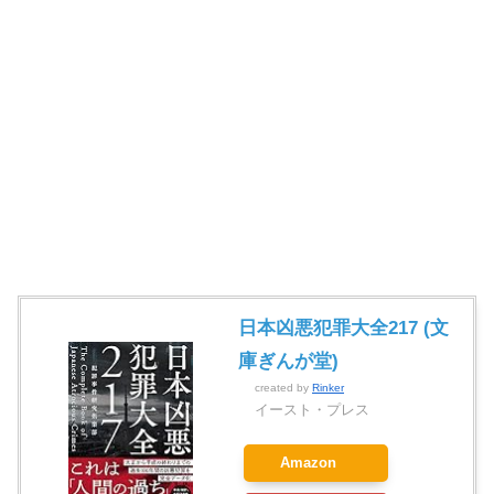
日本凶悪犯罪大全217 (文
庫ぎんが堂)
created by
Rinker
イースト・プレス
Amazon