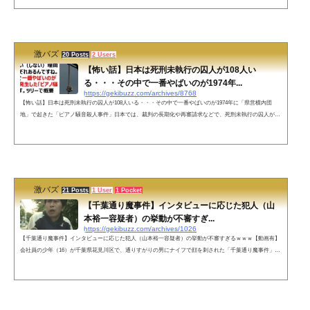
して社会を震撼させた。一連の事件では計10人が逮捕され、うち主犯格3人（小林正人・小森淳・芳我匡
由）は全員が当時少年でありながら控訴審までに死刑判決を言い渡され、最高裁判所で上告を棄却する判
決を受けたことで死刑が確定した...
激バズ
20 Posts
2 Users
【怖い話】日本は死刑未執行の囚人が108人い
る・・・その中で一番やばいのが1974年...
https://gekibuzz.com/archives/8768
【怖い話】日本は死刑未執行の囚人が108人いる・・・その中で一番やばいのが1974年に「県営横内団
地」で起きた「ピアノ騒音殺人事件」日本では、裁判の長期化や再審請求などで、死刑未執行の囚人が10
8人いるが、その中で一番やばいのが1974年の「ピアノ騒音事件」だとする投稿され反響を呼んでいま
す。日本て実は死刑未執行の囚人が108人いるんですけど、執行できない（しない）理由が一応それぞれ
あるんですね。で、その中で一番やばいのが1974年に発生した「ピアノ騒音事件」です。ツリーで概要
と”なぜやばいのか”を説明していきます...
激バズ
21 Posts
1 User
1 Pocket
【千葉通り魔事件】インタビューに応じた犯人（山
本裕一容疑者）の挙動が不審すぎ...
https://gekibuzz.com/archives/1026
【千葉通り魔事件】インタビューに応じた犯人（山本裕一容疑者）の挙動が不審すぎるｗｗｗ【動画有】
会社員の少年（16）が千葉県花見川区で、通りすがりの男にナイフで顔を刺された「千葉通り魔事件」
で、周辺の住民としてインタビューに応じた山本裕一容疑者がいかにも不審者すぎる動画が話題になって
います。9日、千葉市で16歳の少年が男にいきなり刃物で刺されて重傷を負った事件で、警察は、出頭し
てきた45歳の男を逮捕しました。 逮捕された男は、犯行現場の目の前に住んでいました。殺人未遂の疑
いで逮捕されたのは、事件のあっ...