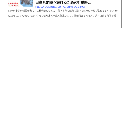
自身も危険を避けるための行動を...
https://gekibuzz.com/archives/12893
知床の事故の話題が出て、法整備はもちろん、我々自身も危険を避けるための行動を取れるようでなけれ
ばならないのかもしれないうちでも知床の事故の話題が出て、法整備はもちろん、我々自身も危険を避け
るための行動を取れるようでなければならないのかもしれない、と、なった。そこで夫が「今、自分が危
惧しているのはインフラ。みんな、トンネルは崩れないし、橋は落ちないと信じているでしょう」と。—
ぽんたろう (@kishijun152) May 1, 2022 「道路も何もかも整備されているのが当たり前の世の中で、そん
なことは考えないか...