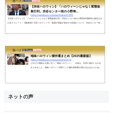
激バズ
6 Posts
1 User
【渋谷ハロウィン】「ハロウィーンじゃなく変態仮
装行列」渋谷センター街の小野寿...
https://gekibuzz.com/archives/27295
【渋谷ハロウィン】「ハロウィーンじゃなく変態仮装行列」渋谷センター街の小野寿幸理事長の発言が火
の玉ストレート！【動画有】渋谷ハロウィンで、痴漢や窃盗が発生する現状について、渋谷センター街振
興組合の小野寿幸理事長の火の玉ストレートな発言が話題になっています。【悲報】理事長、渋谷ハロウ
ィンに対して火の玉ストレートを放つ pic.twitter.com/uyJjMTAMnW— 2ちゃんねる迷スレ集【画像】 (@et
oriasan) October 28, 2022渋谷ハロウィン奴に対するコメントが火の玉ストレートすぎる pic.twitter.com/8au
g1d9lZi— 霧。 (@kir...
激バズ
33 Posts
1 User
地味ハロウィン傑作選まとめ【2025最新版】
https://gekibuzz.com/archives/1174
どれだけ地味かを競い合う「地味ハロウィン」。今回は、年別に面白いものを
まとめました。地味ハロウィン2025インク漏れ接客業が恐れるおばさんたぬか
なのガワ「阿波谷 薫尼(あわや くんに)」メンチカツとまな板。Xで地味ハロウ
ィンを見て楽しむ人「はい、今UNOっていってなーい！」っていう人リビング
でケンカが終わったはずなのに、息子の部屋に行って第2ラウンドを始めるお母
さん同人誌で海辺でナンパしてくるモブ地味ハロウィンをいいねするお前ら万
引きの意思がないことをアピールする人一瞬見えたイラストや写真を見たいが
ために...
ネットの声