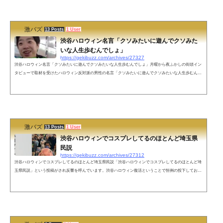
蔵の花火を家族で見に行ってて屋台がある方向(歩道橋らへん)に父と行こうぜ〜🥳て言うてたら母(勘が強
い)が人混みを見て「絶...
激バズ
13 Posts
1 User
渋谷ハロウィン名言「クソみたいに遊んでクソみた
いな人生歩むんでしょ」
https://gekibuzz.com/archives/27327
渋谷ハロウィン名言「クソみたいに遊んでクソみたいな人生歩むんでしょ」月曜から夜ふかしの街頭イン
タビューで取材を受けたハロウィン反対派の男性の名言「クソみたいに遊んでクソみたいな人生歩むんで
しょ」が今もなお至極の名言だと話題になっています。渋谷のハロウィーンで、軽トラ横転させたアホが
いるらしいけど、そいつらは何がしたいのかわからんし、そもそもハロウィーンの本来の意味もわかって
ないと思う。まさにこの人の言う通りだと思った pic.twitter.com/iPb5SByElm— ナ (@K_N4869) October 2
8, 2018 ネットの声...
激バズ
13 Posts
1 User
渋谷ハロウィンでコスプレしてるのほとんど埼玉県
民説
https://gekibuzz.com/archives/27312
渋谷ハロウィンでコスプレしてるのほとんど埼玉県民説「渋谷ハロウィンでコスプレしてるのほとんど埼
玉県民説」という投稿がされ反響を呼んでいます。渋谷ハロウィン復活ということで恒例の投下しておき
ますね pic.twitter.com/wofJxUxWyq— 鷺谷政明 (@sagitani_m) October 29, 2022 ネットの声失礼しますどー
なんでしょうね埼玉県民としては終電なくなるあの時間まで果たして……いやだってあんな時間まであそ
こに居たら池袋戻って各方面に出る人多いので終電間に合わない……みんな翌日休みなのか？だとしたら
このやろー！ですよ失...