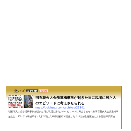
激バズ
17 Posts
1 User
明石花火大会歩道橋事故が起きた日に現場に居た人
のエピソードに考えさせられる
https://gekibuzz.com/archives/27341
明石花火大会歩道橋事故が起きた日に現場に居た人のエピソードに考えさせられる明石花火大会歩道橋事
故とは、2001年（平成13年）7月21日に兵庫県明石市で発生した「11名が全身圧迫による急性呼吸窮迫症
候群（圧死）等により死亡し，183名が傷害を負う被害を出した群集事故のことです。今回、この現場に
居合わせた方のエピソードが反響を呼んでいます。明石の歩道橋事故が起きた日、私現場に居たのよ。大