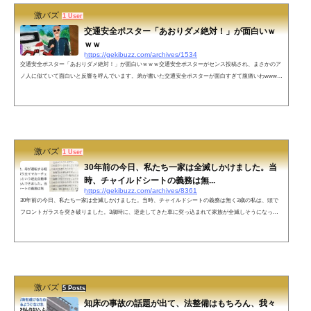
激バズ
1 User
交通安全ポスター「あおりダメ絶対！」が面白いｗ
ｗｗ
https://gekibuzz.com/archives/1534
交通安全ポスター「あおりダメ絶対！」が面白いｗｗｗ交通安全ポスターがセンス投稿され、まさかのア
ノ人に似ていて面白いと反響を呼んでいます。弟が書いた交通安全ポスターが面白すぎて腹痛いわwwww
ww必死で書きよるな思って見たらこれはwwwwしかもナンバープレート［230］（ふみお）は流石に天才
www#宮崎文夫 #喜本奈津子 #煽り運転 #交通安全ポスター pic.twitter.com/dLT0BaPyfa— ぽーち (@kureyon
booti) 2019年8月26日今日無事に提出してきたそうですww— ぽーち (@kureyonbooti) August 27, 2019 やば
いやろwwwwwこれを描...
激バズ
1 User
30年前の今日、私たち一家は全滅しかけました。当
時、チャイルドシートの義務は無...
https://gekibuzz.com/archives/8361
30年前の今日、私たち一家は全滅しかけました。当時、チャイルドシートの義務は無く3歳の私は、頭で
フロントガラスを突き破りました。3歳時に、逆走してきた車に突っ込まれて家族が全滅しそうになった
話が投稿され反響を呼んでいます。30年前の今日、わたしたち一家は全滅しかけました。わたしと兄を乗
せ、母が運転する軽自動車に、免許取り立てでカーチェイスをしたかったという逆走自動車が正面から突
っ込んできました。当時、チャイルドシートの義務は無く、後部座席から吹っ飛んだわたしは、頭でフロ
ントガラスを突き破りました。—...
激バズ
5 Posts
知床の事故の話題が出て、法整備はもちろん、我々