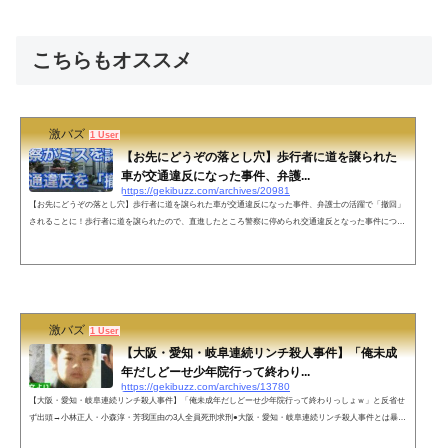
こちらもオススメ
激バズ
1 User
【お先にどうぞの落とし穴】歩行者に道を譲られた
車が交通違反になった事件、弁護...
https://gekibuzz.com/archives/20981
【お先にどうぞの落とし穴】歩行者に道を譲られた車が交通違反になった事件、弁護士の活躍で「撤回」
されることに！歩行者に道を譲られたので、直進したところ警察に停められ交通違反となった事件につい
て、藤吉修崇弁護士の活躍により、「撤回」されるという前例のない結果となったようです。 「横断歩
道では歩行者優先」と道路交通法で定められています。皆さんは、運転中に歩行者から「お先にどうぞ」
と合図されたら、どうしますか？良かれと思って、道を譲った歩行者の行動が違反につながってしまうケ
ースがあるのです。■「お先に...
激バズ
1 User
【大阪・愛知・岐阜連続リンチ殺人事件】「俺未成
年だしどーせ少年院行って終わり...
https://gekibuzz.com/archives/13780
【大阪・愛知・岐阜連続リンチ殺人事件】「俺未成年だしどーせ少年院行って終わりっしょｗ」と反省せ
ず出頭→小林正人・小森淳・芳我匡由の3人全員死刑求刑●大阪・愛知・岐阜連続リンチ殺人事件とは暴力
団に所属した主犯格3人を中心とした犯行で、当時未成年の不良少年らによる凄絶なリンチの末の凶行と