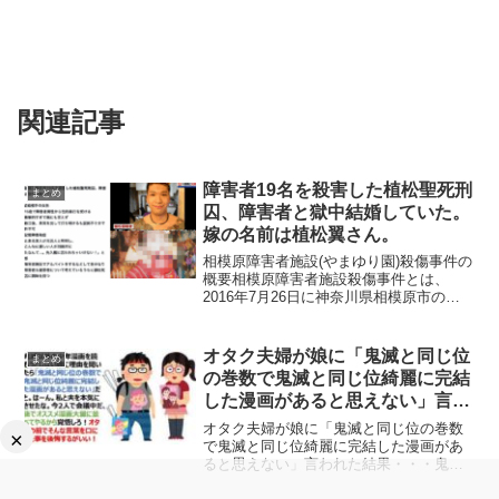
関連記事
障害者19名を殺害した植松聖死刑
まとめ
囚、障害者と獄中結婚していた。
嫁の名前は植松翼さん。
相模原障害者施設(やまゆり園)殺傷事件の
概要相模原障害者施設殺傷事件とは、
2016年7月26日に神奈川県相模原市の知
的障害者施設「津久井やまゆり園」で発
生した、元職員の男が刃物で入所者を殺
害し、多数の重軽傷者を出すという凄惨
オタク夫婦が娘に「鬼滅と同じ位
まとめ
な事件のことです...
の巻数で鬼滅と同じ位綺麗に完結
した漫画があると思えない」言わ
れた結果・・・
オタク夫婦が娘に「鬼滅と同じ位の巻数
×
で鬼滅と同じ位綺麗に完結した漫画があ
ると思えない」言われた結果・・・鬼滅
以外の少年漫画を読もうとしない娘に理