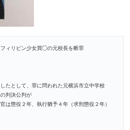
、フィリピン少女買◯の元校長を断罪
影したとして、罪に問われた元横浜市立中学校
＝の判決公判が
判官は懲役２年、執行猶予４年（求刑懲役２年）