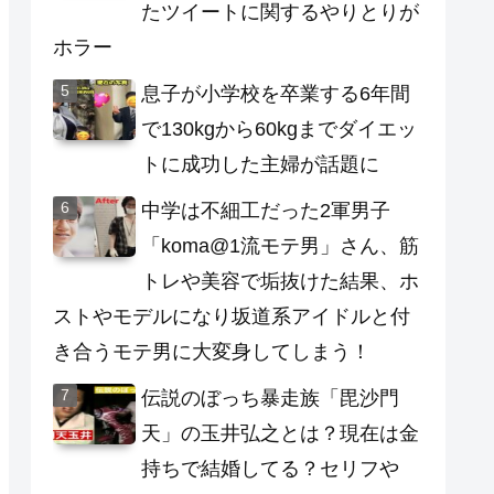
たツイートに関するやりとりが
ホラー
息子が小学校を卒業する6年間
で130kgから60kgまでダイエッ
トに成功した主婦が話題に
中学は不細工だった2軍男子
「koma@1流モテ男」さん、筋
トレや美容で垢抜けた結果、ホ
ストやモデルになり坂道系アイドルと付
き合うモテ男に大変身してしまう！
伝説のぼっち暴走族「毘沙門
天」の玉井弘之とは？現在は金
持ちで結婚してる？セリフや