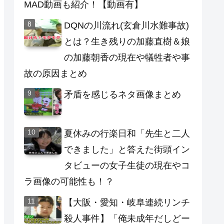
MAD動画も紹介！【動画有】
DQNの川流れ(玄倉川水難事故)
とは？生き残りの加藤直樹＆娘
の加藤朝香の現在や犠牲者や事
故の原因まとめ
矛盾を感じるネタ画像まとめ
夏休みの行楽日和「先生と二人
できました」と答えた街頭イン
タビューの女子生徒の現在やコ
ラ画像の可能性も！？
【大阪・愛知・岐阜連続リンチ
殺人事件】「俺未成年だしどー