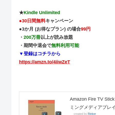
★
Kindle Unlimited
●
30日間無料
キャンペーン
●3か月 (お得なプラン) の場合
99円
・
200万冊
以上が読み放題
・期間中退会で
無料利用可能
▼登録はコチラから
https://amzn.to/4iiwZeT
Amazon Fire TV
ミングメディアプレ
created by
Rinker