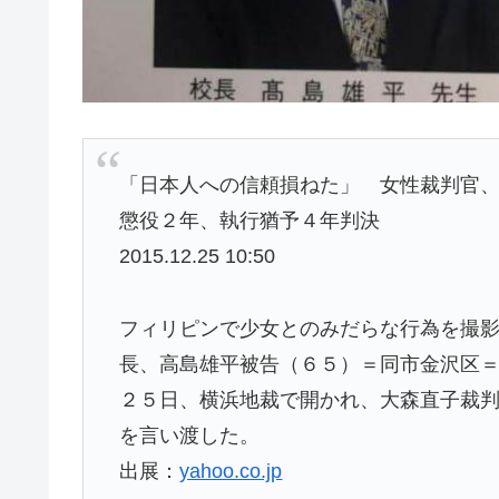
「日本人への信頼損ねた」 女性裁判官
懲役２年、執行猶予４年判決
2015.12.25 10:50
フィリピンで少女とのみだらな行為を撮
長、高島雄平被告（６５）＝同市金沢区
２５日、横浜地裁で開かれ、大森直子裁
を言い渡した。
出展：
yahoo.co.jp