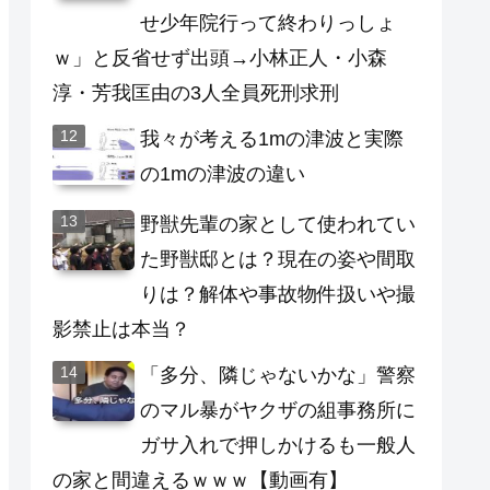
せ少年院行って終わりっしょ
ｗ」と反省せず出頭→小林正人・小森
淳・芳我匡由の3人全員死刑求刑
我々が考える1mの津波と実際
の1mの津波の違い
野獣先輩の家として使われてい
た野獣邸とは？現在の姿や間取
りは？解体や事故物件扱いや撮
影禁止は本当？
「多分、隣じゃないかな」警察
のマル暴がヤクザの組事務所に
ガサ入れで押しかけるも一般人
の家と間違えるｗｗｗ【動画有】