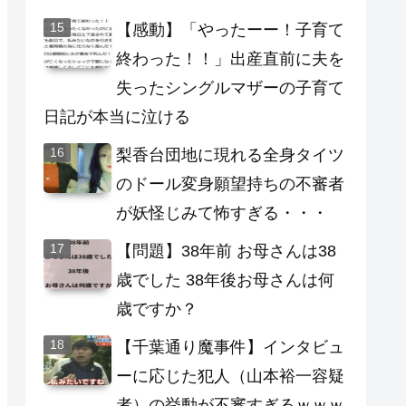
【感動】「やったーー！子育て
終わった！！」出産直前に夫を
失ったシングルマザーの子育て
日記が本当に泣ける
梨香台団地に現れる全身タイツ
のドール変身願望持ちの不審者
が妖怪じみて怖すぎる・・・
【問題】38年前 お母さんは38
歳でした 38年後お母さんは何
歳ですか？
【千葉通り魔事件】インタビュ
ーに応じた犯人（山本裕一容疑
者）の挙動が不審すぎるｗｗｗ